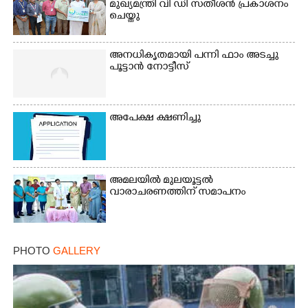
മുഖ്യമന്ത്രി വി ഡി സതീശൻ പ്രകാശനം
ചെയ്തു
അനധികൃതമായി പന്നി ഫാം അടച്ചു
പൂട്ടാൻ നോട്ടീസ്
അപേക്ഷ ക്ഷണിച്ചു
അമലയിൽ മുലയൂട്ടൽ
വാരാചരണത്തിന് സമാപനം
PHOTO
GALLERY