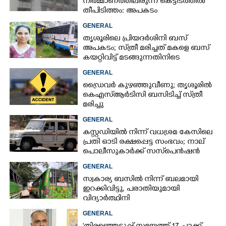
നിർമ്മാണത്തിലിരുന്ന കെട്ടിടത്തിൽ
തീപിടിത്തം: അപകടം
മൂന്നാംനിലയിൽ
GENERAL
തൃശൂരിലെ പ്രിയദർശിനി ബസ്
അപകടം; സ്‌ത്രീ മരിച്ചത് മകളെ ബസ്
കയറ്റിവിട്ട് മടങ്ങുന്നതിനിടെ
GENERAL
ഡ്രൈവർ കുഴഞ്ഞുവീണു; തൃശൂരിൽ
കെഎസ്‌ആർടിസി ബസിടിച്ച് സ്‌ത്രീ
മരിച്ചു
GENERAL
കസ്റ്റഡിയിൽ നിന്ന് വധശ്രമ കേസിലെ
പ്രതി ഓടി രക്ഷപ്പെട്ട സംഭവം; നാല്
പൊലീസുകാർക്ക് സസ്‌പെൻഷൻ
GENERAL
സ്വകാര്യ ബസിൽ നിന്ന് ബലമായി
ഇറക്കിവിട്ടു, പരാതിയുമായി
വിദ്യാർത്ഥിനി
GENERAL