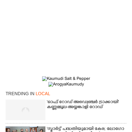
×
Share this link
TRENDING IN
LOCAL
'ഓഫ് റോഡ് അഡ്വെഞ്ചർ ട്രാക്കായി'
Copy Link
കണ്ണമ്മൂല-അയ്യങ്കാളി റോഡ്
'സ്മാർട്ട്' പദ്ധതിയുമായി കേര; ലോഗോ