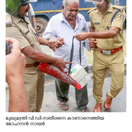
മുഖ്യമന്ത്രി വി.ഡി.സതീശനെ കാണാനെത്തിയ
മോഹനൻ നായർ