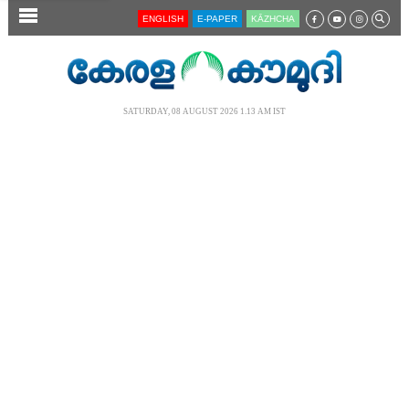
SECTIONS
ENGLISH
E-PAPER
KĀZHCHA
HOME
LATEST
SATURDAY, 08 AUGUST 2026 1.13 AM IST
AUDIO
NOTIFIED NEWS
POLL
KERALA
LOCAL
NEWS 360
CASE DIARY