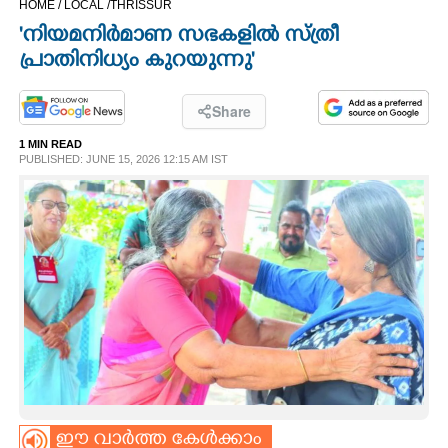
HOME /
LOCAL /
THRISSUR
CINEMA
'നിയമനിർമാണ സഭകളിൽ സ്ത്രീ
പ്രാതിനിധ്യം കുറയുന്നു'
OPINION
Share
PHOTOS
1 MIN READ
PUBLISHED: JUNE 15, 2026 12:15 AM IST
LIFESTYLE
SPIRITUAL
INFO+
ART
ASTRO
ഈ വാർത്ത കേൾക്കാം