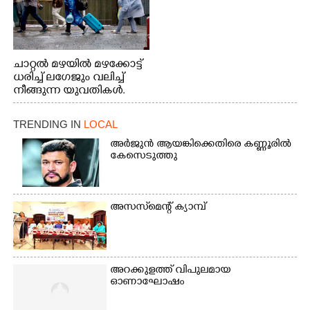
ചാറ്റൽ മഴയിൽ മഴക്കോട്ട്
ധരിച്ച് ലഗേജും വലിച്ച്
നീങ്ങുന്ന യുവതികൾ.
എറണാകുളം മേനകയിൽ
നിന്നുള്ള കാഴ്ച
TRENDING IN
LOCAL
അർജുൻ ആയങ്കിക്കെതിരെ കണ്ണൂരിൽ
കേസെടുത്തു
അസസ്‌മെന്റ് ക്യാമ്പ്
അറക്കുളത്ത് വിപുലമായ
ഓണാഘോഷം