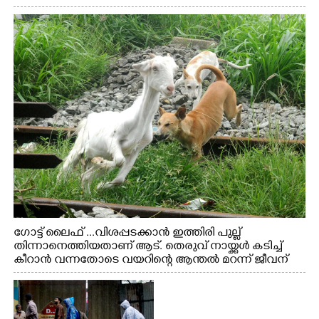
ഗോട്ട് ലൈഫ് ...വിശപ്പടക്കാൻ ഇത്തിരി പുല്ല്
തിന്നാനെത്തിയതാണ് ആട്. തെരുവ് നായ്ക്കൾ കടിച്ച്
കീറാൻ വന്നതോടെ വയറിന്റെ ആന്തൽ മറന്ന് ജീവന്
വേണ്ടിയായി ഓട്ടം. എറണാകുളം വാത്തുരുത്തിയിൽ
നിന്നുള്ള കാഴ്ച