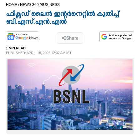
HOME /
NEWS 360 /
BUSINESS
CINEMA
ഫിക്സഡ് ലൈൻ ഇന്റർനെറ്റിൽ കുതിച്ച്
ബി.എസ്.എൻ.എൽ
OPINION
Share
PHOTOS
1 MIN READ
PUBLISHED: APRIL 18, 2026 12:37 AM IST
LIFESTYLE
SPIRITUAL
INFO+
ART
ASTRO