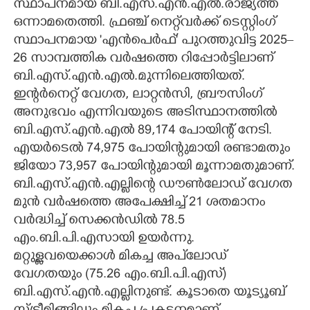
സ്ഥാപനമായ ബി.എസ്.എൻ.എൽ.രാജ്യത്ത്
ഒന്നാമതെത്തി. ഫ്രഞ്ച് നെറ്റ്‌വർക്ക് ടെസ്റ്റിംഗ്
സ്ഥാപനമായ 'എൻപെർഫ്' പുറത്തുവിട്ട 2025–
26 സാമ്പത്തിക വർഷത്തെ റിപ്പോർട്ടിലാണ്
ബി.എസ്.എൻ.എൽ.മുന്നിലെത്തിയത്.
ഇന്റർനെറ്റ് വേഗത, ലാറ്റൻസി, ബ്രൗസിംഗ്
അനുഭവം എന്നിവയുടെ അടിസ്ഥാനത്തിൽ
ബി.എസ്.എൻ.എൽ 89,174 പോയിന്റ് നേടി.
എയർടെൽ 74,975 പോയിന്റുമായി രണ്ടാമതും
ജിയോ 73,957 പോയിന്റുമായി മൂന്നാമതുമാണ്.
ബി.എസ്.എൻ.എല്ലിന്റെ ഡൗൺലോഡ് വേഗത
മുൻ വർഷത്തെ അപേക്ഷിച്ച് 21 ശതമാനം
വർദ്ധിച്ച് സെക്കൻഡിൽ 78.5
എം.ബി.പി.എസായി ഉയർന്നു.
മറ്റുള്ളവയെക്കാൾ മികച്ച അപ്‌ലോഡ്
വേഗതയും (75.26 എം.ബി.പി.എസ്)
ബി.എസ്.എൻ.എല്ലിനുണ്ട്. കൂടാതെ യൂട്യൂബ്