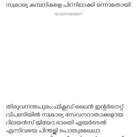
സ്വകാര്യ കമ്പനികളെ പിന്നിലാക്കി ഒന്നാമതായി
CARTOONS
ADVERTISEMENT
LITERATURE
ZOOM
CONTACT US
തിരുവനന്തപുരം:ഫിക്സഡ് ലൈൻ ഇന്റർനെറ്റ്
വിപണിയിൽ സ്വകാര്യ സേവനദാതാക്കളായ
റിലയൻസ് ജിയോ,ഭാരതി എയർടെൽ
എന്നിവയെ പിന്തള്ളി പൊതുമേഖലാ