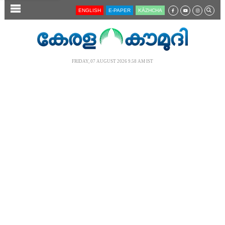
SECTIONS
ENGLISH
E-PAPER
KĀZHCHA
HOME
LATEST
FRIDAY, 07 AUGUST 2026 9.58 AM IST
AUDIO
NOTIFIED NEWS
POLL
KERALA
LOCAL
NEWS 360
CASE DIARY