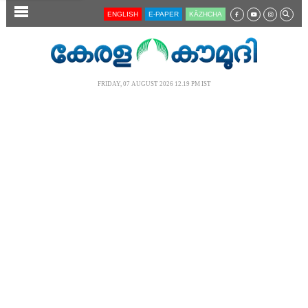
SECTIONS
ENGLISH
E-PAPER
KĀZHCHA
HOME
LATEST
FRIDAY, 07 AUGUST 2026 12.19 PM IST
AUDIO
NOTIFIED NEWS
POLL
KERALA
LOCAL
NEWS 360
CASE DIARY