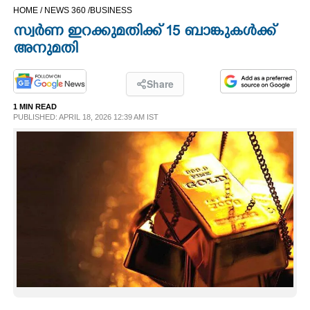
HOME /
NEWS 360 /
BUSINESS
CINEMA
സ്വർണ ഇറക്കുമതിക്ക് 15 ബാങ്കുകൾക്ക്
അനുമതി
OPINION
Share
PHOTOS
1 MIN READ
PUBLISHED: APRIL 18, 2026 12:39 AM IST
LIFESTYLE
SPIRITUAL
INFO+
ART
ASTRO