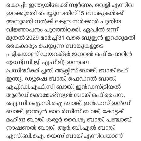
കൊച്ചി: ഇന്ത്യയിലേക്ക് സ്വർണം, വെള്ളി എന്നിവ
CARTOONS
ഇറക്കുമതി ചെയ്യുന്നതിന് 15 ബാങ്കുകൾക്ക്
അനുമതി നൽകി കേന്ദ്ര സർക്കാർ പുതിയ
LITERATURE
വിജ്ഞാപനം പുറത്തിറക്കി. ഏപ്രിൽ ഒന്ന്
മുതൽ 2029 മാർച്ച് 31 വരെ ബുള്യൻ ഇറക്കുമതി
കൈകാര്യം ചെയ്യുന്ന ബാങ്കുകളുടെ
ZOOM
പട്ടികയാണ് ഡയറക്‌ടർ ജനറൽ ഒഫ് ഫോറിൻ
ട്രേഡ്(ഡി.ജി.എഫ്.ടി) ഇന്നലെ
CONTACT US
പ്രസിദ്ധീകരിച്ചത്. ആക്സിസ് ബാങ്ക്, ബാങ്ക് ഒഫ്
ഇന്ത്യ, ഡ്യൂഷെ ബാങ്ക്, ഫെഡറൽ ബാങ്ക്,
എച്ച്.ഡി.എഫ്.സി ബാങ്ക്, ഇൻഡസ്ട്രിയൽ
ആൻഡ് കൊമേഷ്‌സ്യൽ ബാങ്ക് ഒഫ് ചൈന,
ഐ.സി.ഐ.സി.ഐ ബാങ്ക്, ഇൻഡസ് ഇൻഡ്
ബാങ്ക്, ഇന്ത്യൻ ഓവർസീസ് ബാങ്ക്, കോട്ടക്
മഹീന്ദ്ര ബാങ്ക്, കരൂർ വൈശ്യ ബാങ്ക്, പഞ്ചാബ്
നാഷണൽ ബാങ്ക്, ആർ.ബി.എൽ ബാങ്ക്,
എസ്.ബി.ഐ, യെസ് ബാങ്ക് എന്നിവയാണ്