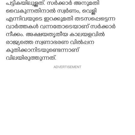
പട്ടികയിലുള്ളത്. സർക്കാർ അനുമതി
വൈകുന്നതിനാൽ സ്വർണം, വെള്ളി
എന്നിവയുടെ ഇറക്കുമതി തടസപ്പെട്ടെന്ന
വാർത്തകൾ വന്നതോടെയാണ് സർക്കാർ
നീക്കം. അക്ഷയതൃതീയ കാലയളവിൽ
രാജ്യത്തെ സ്വണാഭരണ വിൽപ്പന
കുതിക്കാനിടയുണ്ടെന്നാണ്
വിലയിരുത്തുന്നത്.
ADVERTISEMENT