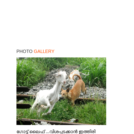
PHOTO
GALLERY
ഗോട്ട് ലൈഫ് ...വിശപ്പടക്കാൻ ഇത്തിരി