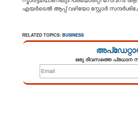
സ്മാർട്ട്‌ഫോണിലും പ്രയോരിറ്റി സേവനം ആസ
എയർടെൽ ആപ്പ് വഴിയോ സ്റ്റോർ സന്ദർശിച്ചോ 
RELATED TOPICS:
BUSINESS
അപ്ഡേറ്റാ
ഒരു ദിവസത്തെ പ്രധാന
Loaded
:
3.33%
/
Unmute