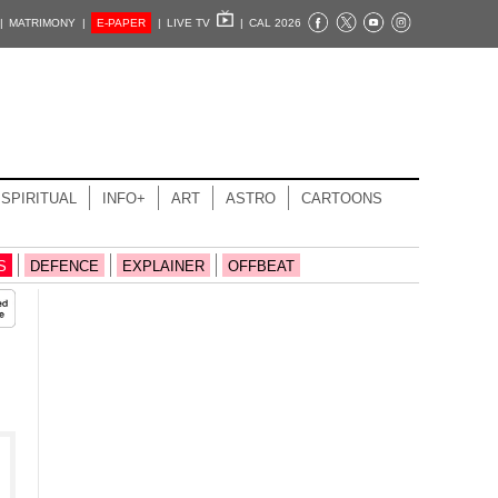
|
MATRIMONY |
E-PAPER
|
LIVE TV
|
CAL 2026
SPIRITUAL
INFO+
ART
ASTRO
CARTOONS
S
DEFENCE
EXPLAINER
OFFBEAT