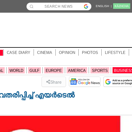
ENGLISH |
KĀZHCHA
CASE DIARY
CINEMA
OPINION
PHOTOS
LIFESTYLE
AL
WORLD
GULF
EUROPE
AMERICA
SPORTS
BUSINES
Share
 അവതരിപ്പിച്ച് എയർടെൽ