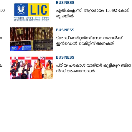
BUSINESS
​ ​
എൽ.ഐ.സി അറ്റാദായം 13,492 കോടി
രൂപയിൽ
Copy Link
യ്ഡ്' അവതരിപ്പിച്ച്
BUSINESS
ണ
ട്രേഡ് റെമിറ്റൻസ് സേവനങ്ങൾക്ക്
ഇൻഡെൽ റെമിറ്റിന് അനുമതി
BUSINESS
ല
പ്രി​യ​ ​പ്ര​കാ​ശ് ​വാ​ര്യർ കു​ട്ടി​കൂ​റ​ ​ ബ്രാ​
ൻ​ഡ് ​അം​ബാ​സ​ഡ​ർ