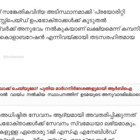
ങ്കേതികവിദ്യ അടിസ്ഥാനമാക്കി 'പ്രയോരിറ്റി
സ്റ്റ്‌പെയ്ഡ് ഉപഭോക്താക്കൾക്ക് കൂടുതൽ
‌വർക്ക് അനുഭവം നൽകുകയാണ് ലക്ഷ്യമെന്ന് കമ്പനി
 കൊളാബറേഷൻ എന്നിവയ്ക്കായി തടസരഹിതമായ
Advertisement
ലോക്ക് ചെയ്യുമോ? പുതിയ മാർഗനിർദേശങ്ങളുമായി ആർബിഐ
യാല്‍ വായ്പ നല്‍കിയ സ്ഥാപനത്തിന് ഉടമയുടെ അനുവാദമില്ലാത
ധിഷ്ഠിത സേവനം ആദ്യമായി അവതരിപ്പിക്കുന്നത്
ഉപഭോക്താക്കൾക്ക് സേവനം സ്വമേധയാ ലഭ്യമാകും.
േഡുകളുള്ള ഏതൊരു 5ജി എസ്എ എനേബിൾഡ്