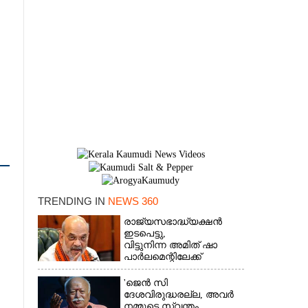
TRENDING IN
NEWS 360
രാജ്യസഭാദ്ധ്യക്ഷൻ
×
ഇടപെട്ടു,
വിട്ടുനിന്ന അമിത് ഷാ
പാർലമെന്റിലേക്ക്
'ജെൻ സി
ദേശവിരുദ്ധരല്ല, അവർ
നമ്മുടെ സ്വന്തം