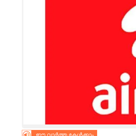
CINEMA
OPINION
PHOTOS
LIFESTYLE
SPIRITUAL
INFO+
ART
ASTRO
ഈ വാർത്ത കേൾക്കാം