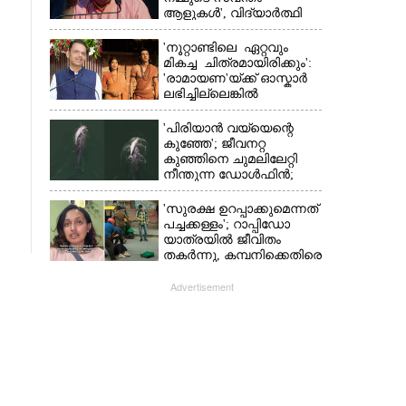
ആളുകൾ', വിദ്യാർത്ഥി
പ്രക്ഷോഭത്തെ പിന്തുണച്ച്
ആർഎസ്‌എസ് മേധാവി
'നൂറ്റാണ്ടിലെ ഏറ്റവും
മികച്ച ചിത്രമായിരിക്കും':
'രാമായണ'യ്ക്ക് ഓസ്കാ‌ർ
ലഭിച്ചില്ലെങ്കിൽ
നിരാശനാകുമെന്ന്
ദേവേന്ദ്ര ഫഡ്നാവിസ്
'പിരിയാൻ വയ്യെന്റെ
കുഞ്ഞേ'; ജീവനറ്റ
കുഞ്ഞിനെ ചുമലിലേറ്റി
നീന്തുന്ന ഡോൾഫിൻ;
കടലിലെ വൈകാരിക
നിമിഷങ്ങൾ
'സുരക്ഷ ഉറപ്പാക്കുമെന്നത്
പച്ചക്കള്ളം'; റാപ്പിഡോ
യാത്രയിൽ ജീവിതം
തകർന്നു, കമ്പനിക്കെതിരെ
പരാതിയുമായി യുവതി
Advertisement