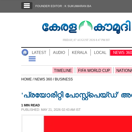
SECTIONS
FOUNDER EDITOR : K SUKUMARAN BA
HOME
LATEST
AUDIO
FRIDAY, 07 AUGUST 2026 8.47 PM IST
NOTIFIED NEWS
LATEST
AUDIO
KERALA
LOCAL
NEWS 360
POLL
KERALA
TIMELINE
FIFA WORLD CUP
NATION
HOME /
NEWS 360 /
BUSINESS
LOCAL
'പ്രയോരിറ്റി പോസ്റ്റ്‌പെയ്ഡ്'
NEWS 360
1 MIN READ
PUBLISHED: MAY 21, 2026 02:43 AM IST
CASE DIARY