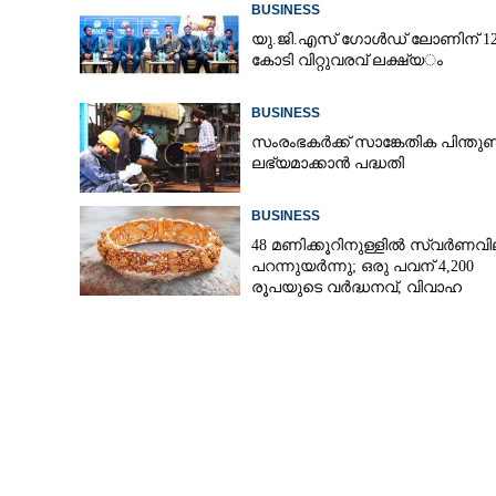
BUSINESS
യു.​ജി.​എ​സ് ​ഗോ​ൾ​ഡ് ​ലോണിന് 1200
കോ​ടി​ ​വി​റ്റു​വ​ര​വ് ​ല​ക്ഷ്യ​ം
'പ്രയോരിറ്റി പോസ്റ്റ്‌പെ
BUSINESS
എയർടെൽ
സംരംഭകർക്ക് സാങ്കേതിക പിന്തു
ലഭ്യമാക്കാൻ പദ്ധതി
BUSINESS
48 മണിക്കൂറിനുള്ളിൽ സ്വർണവി
പറന്നുയർന്നു; ഒരു പവന് 4,200
രൂപയുടെ വർദ്ധനവ്, വിവാഹ
സീസണിൽ കനത്ത തിരിച്ചടി