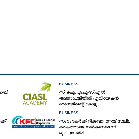
BUSINESS
മായി
സി.ഐ.എ.എസ്.എൽ
അക്കാഡമിയിൽ ഏവിയേഷൻ
മാനേജ്മെന്റ് കോഴ്സ്
BUSINESS
Share this link
്ക്
സംരംഭകർക്ക് റിക്കവറി നോട്ടീസല്ല,
കൈത്താങ്ങ് നൽകണമെന്ന്
മുഖ്യമന്ത്രി