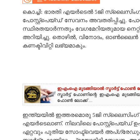
CARTOONS
കൊച്ചി: ഭാരതി എയർടെൽ 5ജി സ്ലൈസിംഗ് സ
പോസ്റ്റ്‌പെയ്ഡ്' സേവനം അവതരിപ്പിച്ചു. പോ
സ്ഥിരതയാർന്നതും വേഗമേറിയതുമായ നെറ്റ്
LITERATURE
അറിയിച്ചു. തൊഴിൽ, വിനോദം, ഓൺലൈൻ
കണക്ടിവിറ്റി ലഭ്യമാകും.
ZOOM
CONTACT US
ഇഎംഐ മുടങ്ങിയാൽ സ്മാർട്ട് ഫോൺ 
സ്മാർട്ട് ഫോണിന്റെ ഇഎംഐ മുടങ്ങി
ഫോൺ ലോക്ക് ...
ഇന്ത്യയിൽ ഇത്തരമൊരു 5ജി സ്ലൈസിംഗ് അ
എയർടെലാണ്. നിലവിലെ പോസ്റ്റ്‌പെയ്ഡ് 
ഏറ്റവും പുതിയ സോഫ്ട്‌വെയർ അപ്‌ഗ്ര