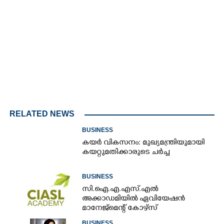
Loaded
:
3.34%
/
Unmute
RELATED NEWS
BUSINESS
കയർ വികസനം: മുഖ്യമന്ത്രിയുമായി
കയറ്റുമതിക്കാരുടെ ചർച്ച
BUSINESS
സി.ഐ.എ.എസ്.എൽ
അക്കാഡമിയിൽ ഏവിയേഷൻ
മാനേജ്മെന്റ് കോഴ്സ്
BUSINESS