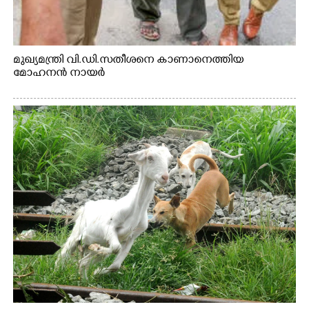
മുഖ്യമന്ത്രി വി.ഡി.സതീശനെ കാണാനെത്തിയ
മോഹനൻ നായർ