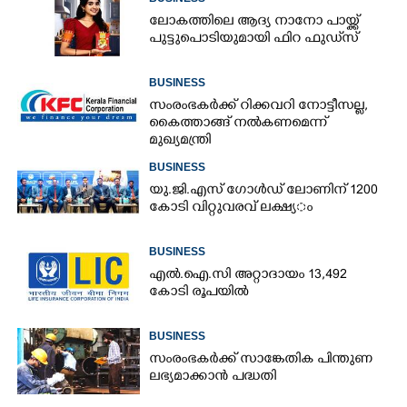
ലോകത്തിലെ ആദ്യ നാനോ പായ്ക്ക്
പുട്ടുപൊടിയുമായി ഫിറ ഫുഡ്‌സ്
BUSINESS
സംരംഭകർക്ക് റിക്കവറി നോട്ടീസല്ല,
കൈത്താങ്ങ് നൽകണമെന്ന്
മുഖ്യമന്ത്രി
BUSINESS
യു.​ജി.​എ​സ് ​ഗോ​ൾ​ഡ് ​ലോണിന് 1200​ ​
കോ​ടി​ ​വി​റ്റു​വ​ര​വ് ​ല​ക്ഷ്യ​ം
BUSINESS
എൽ.ഐ.സി അറ്റാദായം 13,492
കോടി രൂപയിൽ
BUSINESS
സംരംഭകർക്ക് സാങ്കേതിക പിന്തുണ
ലഭ്യമാക്കാൻ പദ്ധതി