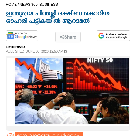
HOME /
NEWS 360 /
BUSINESS
CINEMA
ഇന്ത്യയെ പിന്തള്ളി ദക്ഷിണ കൊറിയ
ഓഹരി പട്ടികയിൽ ആറാമത്
OPINION
Share
PHOTOS
1 MIN READ
PUBLISHED: JUNE 03, 2026 12:50 AM IST
LIFESTYLE
SPIRITUAL
INFO+
ART
ASTRO