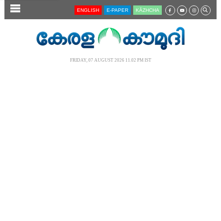
SECTIONS
ENGLISH
E-PAPER
KĀZHCHA
HOME
LATEST
FRIDAY, 07 AUGUST 2026 11.02 PM IST
AUDIO
NOTIFIED NEWS
POLL
KERALA
LOCAL
NEWS 360
CASE DIARY