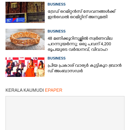
BUSINESS
ട്രേഡ് റെമിറ്റൻസ് സേവനങ്ങൾക്ക്
ഇൻഡെൽ റെമിറ്റിന് അനുമതി
BUSINESS
48 മണിക്കൂറിനുള്ളിൽ സ്വർണവില
പറന്നുയർന്നു; ഒരു പവന് 4,200
രൂപയുടെ വർദ്ധനവ്, വിവാഹ
സീസണിൽ കനത്ത തിരിച്ചടി
BUSINESS
പ്രി​യ​ ​പ്ര​കാ​ശ് ​വാ​ര്യർ കു​ട്ടി​കൂ​റ​ ​ ബ്രാ​ൻ​
ഡ് ​അം​ബാ​സ​ഡ​ർ
KERALA KAUMUDI
EPAPER
×
Share this link