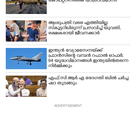
കോ‌പ്‌റ്ററിനരികെ യാത്രാവിമാനം
ആശുപത്രി വരെ എത്തിയില്ല:
സ്കൂട്ടറിലിരുന്ന് പ്രസവിച്ച് യുവതി,
രക്ഷകരായി ജീവനക്കാർ
ഇന്ത്യൻ വ്യോമസേനയ്‌ക്ക്
ഫ്രാൻസിന്റെ വമ്പൻ റഫാൽ ഓഫർ;
94 യുദ്ധവിമാനങ്ങൾ ഇന്ത്യയിൽതന്നെ
നിർ‌മ്മിക്കും
എ​ഫ്.​സി.​ആ​ർ.​എ​ ​ഭേ​ദ​ഗ​തി​ ​ബിൽ ച​ർ​ച്ച​
​ഷാ​ ​തുടങ്ങും
ADVERTISEMENT