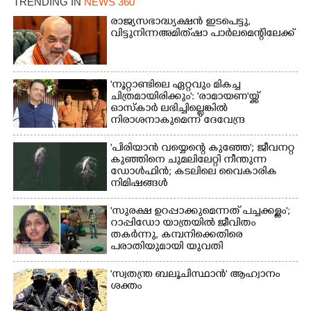
TRENDING IN
NEWS 360
രാജ്യസഭാദ്ധ്യക്ഷൻ ഇടപെട്ടു,
വിട്ടുനിന്ന അമിത് ഷാ പാർലമെന്റിലേക്ക്
'നൂറ്റാണ്ടിലെ ഏറ്റവും മികച്ച
ചിത്രമായിരിക്കും': 'രാമായണ'യ്ക്ക്
ഓസ്കാ‌ർ ലഭിച്ചില്ലെങ്കിൽ
നിരാശനാകുമെന്ന് ദേവേന്ദ്ര
ഫഡ്നാവിസ്
'പിരിയാൻ വയ്യെന്റെ കുഞ്ഞേ'; ജീവനറ്റ
കുഞ്ഞിനെ ചുമലിലേറ്റി നീന്തുന്ന
ഡോൾഫിൻ; കടലിലെ വൈകാരിക
നിമിഷങ്ങൾ
'സുരക്ഷ ഉറപ്പാക്കുമെന്നത് പച്ചക്കള്ളം';
റാപ്പിഡോ യാത്രയിൽ ജീവിതം
തകർന്നു, കമ്പനിക്കെതിരെ
പരാതിയുമായി യുവതി
'സ്വതന്ത്ര ബലൂചിസ്ഥാൻ' ആഹ്വാനം
ശക്തം