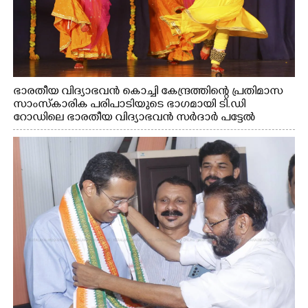
ഭാരതീയ വിദ്യാഭവൻ കൊച്ചി കേന്ദ്രത്തിന്റെ പ്രതിമാസ
സാംസ്കാരിക പരിപാടിയുടെ ഭാഗമായി ടി.ഡി
റോഡിലെ ഭാരതീയ വിദ്യാഭവൻ സർദാർ പട്ടേൽ
സഭാഗൃഹത്തിൽ എം. അക്ഷതയുടെ നേതൃത്വത്തിൽ
അവതരിപ്പിച്ച ലയ നമൻ കഥക് നൃത്തത്തിൽ നിന്ന്