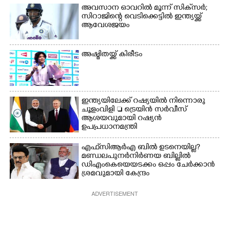
അവസാന ഓവറിൽ മൂന്ന് സിക്‌സർ;
സിറാജിന്റെ വെടിക്കെട്ടിൽ ഇന്ത്യയ്ക്ക്
ആവേശജയം
അഷ്മിതയ്ക്ക് കിരീടം
ഇന്ത്യയിലേക്ക് റഷ്യയിൽ നിന്നൊരു
ചൂളംവിളി  ട്രെയിൻ സർവീസ്
ആശയവുമായി റഷ്യൻ
ഉപപ്രധാനമന്ത്രി
എഫ്‌സിആർഎ ബിൽ ഉടനെയില്ല?
മണ്ഡലപുനർനിർണയ ബില്ലിൽ
ഡിഎംകെയെയടക്കം ഒപ്പം ചേർക്കാൻ
ശ്രമവുമായി കേന്ദ്രം
ADVERTISEMENT