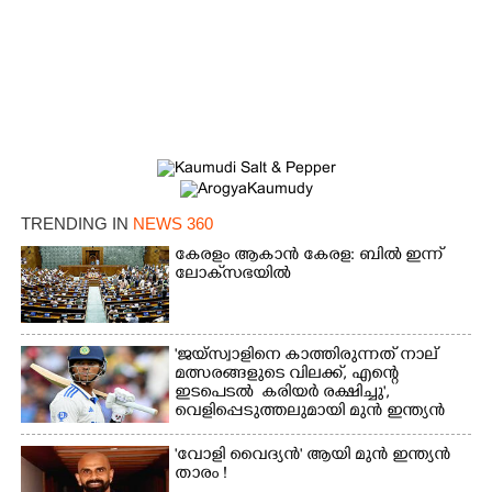
Share this link
Copy Link
TRENDING IN
NEWS 360
കേരളം ആകാൻ കേരള: ബിൽ ഇന്ന്
ലോക്‌സഭയിൽ
'ജയ്സ്വാളിനെ കാത്തിരുന്നത് നാല്
മത്സരങ്ങളുടെ വിലക്ക്, എന്റെ
ഇടപെടൽ കരിയർ രക്ഷിച്ചു',​
വെളിപ്പെടുത്തലുമായി മുൻ ഇന്ത്യൻ
ക്യാപ്‌ടൻ
'വോളി വൈദ്യൻ' ആയി മുൻ ഇന്ത്യൻ
താരം !