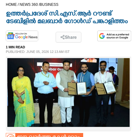
HOME /
NEWS 360 /
BUSINESS
CINEMA
ഉത്തർപ്രദേശ് സി.എസ്.ആർ റൗണ്ട്
ടേബിളിൽ മലബാർ ഗോൾഡ് പങ്കാളിത്തം
OPINION
Share
PHOTOS
1 MIN READ
PUBLISHED: JUNE 05, 2026 12:13 AM IST
LIFESTYLE
SPIRITUAL
INFO+
ART
ASTRO