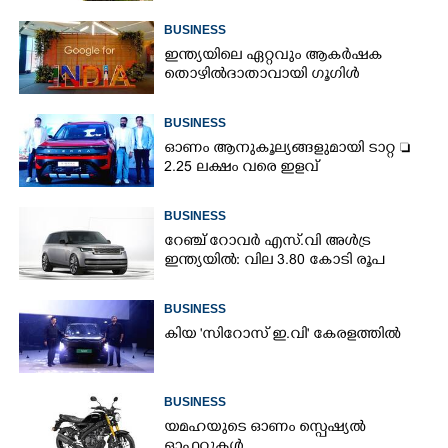
BUSINESS
ഇന്ത്യയിലെ ഏറ്റവും ആകർഷക
തൊഴിൽദാതാവായി ഗൂഗിൾ
BUSINESS
ഓണം ആനുകൂല്യങ്ങളുമായി ടാറ്റ 
2.25 ലക്ഷം വരെ ഇളവ്
BUSINESS
റേഞ്ച് റോവർ എസ്‌.വി അൾട്ര
ഇന്ത്യയിൽ: വില 3.80 കോടി രൂപ
BUSINESS
കിയ 'സിറോസ് ഇ.വി' കേരളത്തിൽ
BUSINESS
യമഹയുടെ ഓണം സ്പെഷ്യൽ
ഓഫറുകൾ