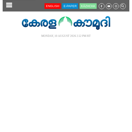
SECTIONS
ENGLISH
E-PAPER
KĀZHCHA
HOME
LATEST
MONDAY, 10 AUGUST 2026 2.52 PM IST
AUDIO
NOTIFIED NEWS
POLL
KERALA
LOCAL
NEWS 360
CASE DIARY