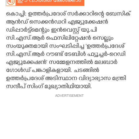
ഈ വാർത്ത കേൾക്കാം
CARTOONS
കൊച്ചി: ഉത്തർപ്രദേശ് സർക്കാറിന്റെ ബേസിക്
ആൻഡ് സെക്കൻഡറി എജ്യുക്കേഷൻ
LITERATURE
ഡിപ്പാർട്ട്മെന്റും ഇൻവെസ്റ്റ് യു.പി
സി.എസ്.ആർ ഫെസിലിറ്റേഷൻ സെല്ലും
സംയുക്തമായി സംഘടിപ്പിച്ച 'ഉത്തർപ്രദേശ്
ZOOM
സി.എസ്.ആർ റൗണ്ട് ടേബിൾ ഫ്യൂച്ചർ-റെഡി
എജ്യുക്കേഷൻ' സമ്മേളനത്തിൽ മലബാർ
CONTACT US
ഗോൾഡ് പങ്കാളികളായി. ചടങ്ങിൽ
ഉത്തർപ്രദേശ് അടിസ്ഥാന വിദ്യാഭ്യാസ മന്ത്രി
സന്ദീപ് സിംഗ് മുഖ്യാതിഥിയായി.
ADVERTISEMENT