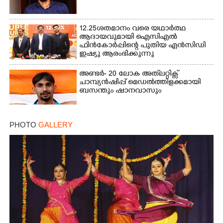
12.25ശതമാനം വരെ യഥാർത്ഥ
ആദായവുമായി ഐസിഎൽ
ഫിൻകോർപ്പിന്റെ പുതിയ എൻസിഡി
ഇഷ്യു ആരംഭിക്കുന്നു
അണ്ടർ- 20 ലോക അത്‌ലറ്റിക്സ്
ചാമ്പ്യൻഷിപ്പ് മെഡൽത്തിളക്കമായി
ബസന്തും ഷാനവാസും
PHOTO
GALLERY