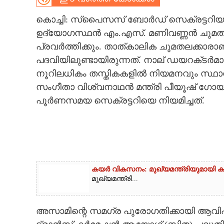
CARTOONS
കൊച്ചി: സ്‌പൈസസ് ബോർഡ് സെക്രട്ട
ഉദ്യോഗസ്ഥൻ എം.എസ്. മണിവണ്ണൻ ചുമതല
പ്രവർത്തിക്കും. താത്കാലിക ചുമതലക്കാരാ
LITERATURE
പദവിയിലുണ്ടായിരുന്നത്. നാല് ഡയറക്‌ടർമ
നൂറിലധികം തസ്തികകളിൽ നിയമനവും സ്ഥാ
ZOOM
സംഗീതാ വിശ്വനാഥൻ മന്ത്രി പീയൂഷ് ഗോയല
പൂർണസമയ സെക്രട്ടറിയെ നിയമിച്ചത്.
CONTACT US
കയർ വികസനം: മുഖ്യമന്ത്രിയുമായി കയറ
മുഖ്യമന്ത്രി...
അസാമിന്റെ സമഗ്ര പുരോഗതിക്കായി ആവിഷ്‌ക