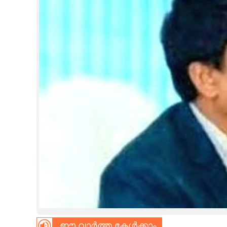
CINEMA
OPINION
PHOTOS
LIFESTYLE
SPIRITUAL
INFO+
ART
ASTRO
ഈ വാർത്ത കേൾക്കാം