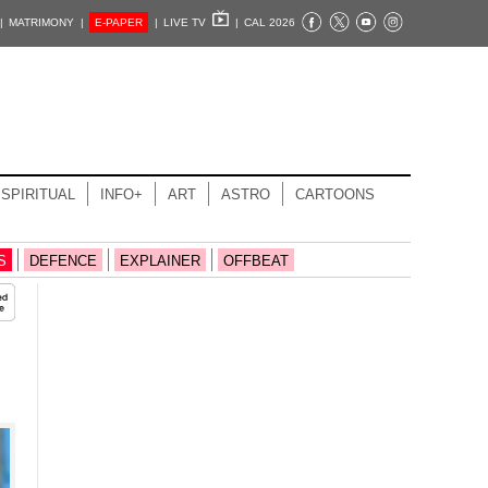
|
MATRIMONY |
E-PAPER
|
LIVE TV
|
CAL 2026
SPIRITUAL
INFO+
ART
ASTRO
CARTOONS
S
DEFENCE
EXPLAINER
OFFBEAT