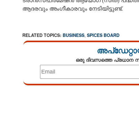
ട്രാൻസ്‌ഫർമേഷൻ ആയോഗ് (സിത) പദ്ധതിയ
ആദരവും അംഗീകാരവും നേടിയിട്ടുണ്ട്.
RELATED TOPICS:
BUSINESS
,
SPICES BOARD
അപ്ഡേറ്റാ
ഒരു ദിവസത്തെ പ്രധാന
Loaded
:
3.58%
/
Unmute