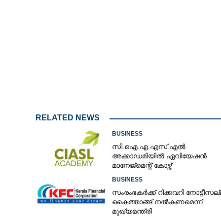
RELATED NEWS
BUSINESS
സി.ഐ.എ.എസ്.എൽ
അക്കാഡമിയിൽ ഏവിയേഷൻ
മാനേജ്മെന്റ് കോഴ്സ്
BUSINESS
സംരംഭകർക്ക് റിക്കവറി നോട്ടീസല്
കൈത്താങ്ങ് നൽകണമെന്ന്
മുഖ്യമന്ത്രി