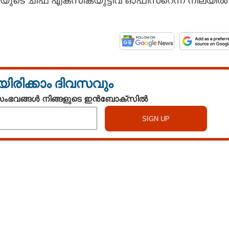
ുടെ ചീഫ് എക്‌സിക്യുട്ടീവ് ഓഫീസറെന്ന നിലയിൽ
യിരിക്കാം ദിവസവും
 സംഭവങ്ങൾ നിങ്ങളുടെ ഇൻബോക്സിൽ
Watch More