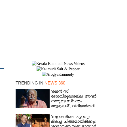
TRENDING IN
NEWS 360
'ജെൻ സി
×
ദേശവിരുദ്ധരല്ല, അവർ
നമ്മുടെ സ്വന്തം
ആളുകൾ', വിദ്യാർത്ഥി
പ്രക്ഷോഭത്തെ പിന്തുണച്ച്
ആർഎസ്‌എസ് മേധാവി
'നൂറ്റാണ്ടിലെ ഏറ്റവും
മികച്ച ചിത്രമായിരിക്കും':
'രാമായണ'യ്ക്ക് ഓസ്കാ‌ർ