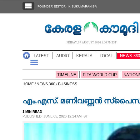
SECTIONS
FOUNDER EDITOR : K SUKUMARAN BA
HOME
LATEST
AUDIO
FRIDAY, 07 AUGUST 2026 1.06 PM IST
NOTIFIED NEWS
LATEST
AUDIO
KERALA
LOCAL
NEWS 360
POLL
KERALA
TIMELINE
FIFA WORLD CUP
NATION
HOME /
NEWS 360 /
BUSINESS
LOCAL
എം.എസ്. മണിവണ്ണൻ സ്‌പൈസ
NEWS 360
1 MIN READ
PUBLISHED: JUNE 05, 2026 12:14 AM IST
CASE DIARY