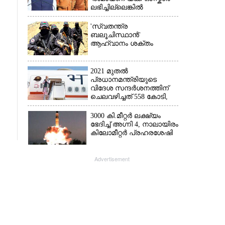
ലഭിച്ചില്ലെങ്കിൽ
നിരാശനാകുമെന്ന്
ദേവേന്ദ്ര ഫഡ്നാവിസ്
'സ്വതന്ത്ര
ബലൂചിസ്ഥാൻ'
ആഹ്വാനം ശക്തം
2021 മുതൽ
പ്രധാനമന്ത്രിയുടെ
വിദേശ സന്ദർശനത്തിന്
ചെലവഴിച്ചത് 558 കോടി,
രാജ്യത്തെത്തിയത് 381.8
ബില്യൺ ഡോളറിന്റെ
3000 കി.മീറ്റർ ലക്ഷ്യം
നിക്ഷേപം
ഭേദിച്ച് അഗ്നി 4, നാലായിരം
കിലോമീറ്റർ പ്രഹരശേഷി
Advertisement