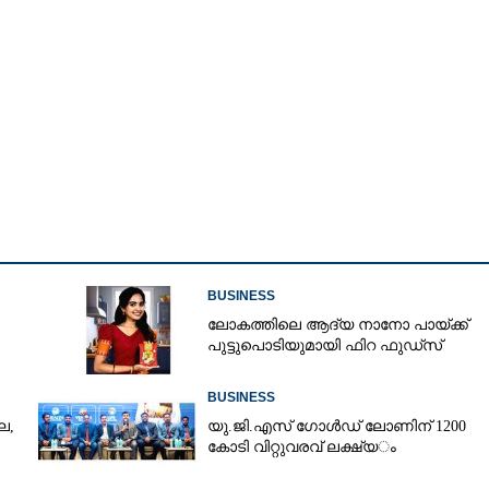
BUSINESS
ലോകത്തിലെ ആദ്യ നാനോ പായ്ക്ക്
പുട്ടുപൊടിയുമായി ഫിറ ഫുഡ്‌സ്
BUSINESS
Share this link
ല,
യു.​ജി.​എ​സ് ​ഗോ​ൾ​ഡ് ​ലോണിന് 1200​ ​
കോ​ടി​ ​വി​റ്റു​വ​ര​വ് ​ല​ക്ഷ്യ​ം