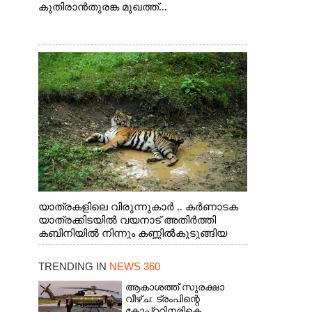
കുതിരാൻതുരങ്ക മുഖത്ത്...
യാത്രകളിലെ വിരുന്നുകാർ .. കർണാടക
യാത്രക്കിടയിൽ വയനാട് അതിർത്തി
കബിനിയിൽ നിന്നും കണ്ണിൽകുടുങ്ങിയ
കടുവ.
TRENDING IN
NEWS 360
ആകാശത്ത് സുരക്ഷാ
വീഴ്‌ച: ട്രംപിന്റെ
കോ‌പ്‌റ്ററിനരികെ