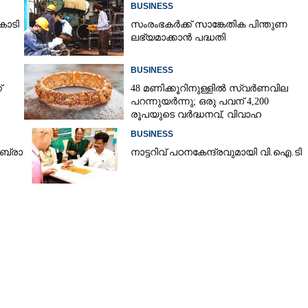
BUSINESS
ോടി
സംരംഭകർക്ക് സാങ്കേതിക പിന്തുണ
ലഭ്യമാക്കാൻ പദ്ധതി
Copy Link
വണ്ണൻ സ്‌പൈസസ്
BUSINESS
്ടറി
്
48 മണിക്കൂറിനുള്ളിൽ സ്വർണവില
പറന്നുയർന്നു; ഒരു പവന് 4,200
രൂപയുടെ വർദ്ധനവ്, വിവാഹ
സീസണിൽ കനത്ത തിരിച്ചടി
BUSINESS
​ ബ്രാ​
നാ​ട്ട​റി​വ് ​പ​ഠ​ന​കേ​ന്ദ്ര​വു​മാ​യി​ ​വി.​ഐ.​ടി