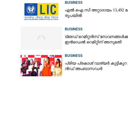
BUSINESS
എൽ.ഐ.സി അറ്റാദായം 13,492 ക
രൂപയിൽ
എം.എസ്. മണി
BUSINESS
ബോർഡ് സെക്രട
ട്രേഡ് റെമിറ്റൻസ് സേവനങ്ങൾക്ക
ഇൻഡെൽ റെമിറ്റിന് അനുമതി
BUSINESS
പ്രി​യ​ ​പ്ര​കാ​ശ് ​വാ​ര്യർ കു​ട്ടി​കൂ​റ​ 
ൻ​ഡ് ​അം​ബാ​സ​ഡ​ർ