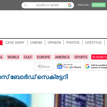
ENGLISH |
KĀZHCHA
CASE DIARY
CINEMA
OPINION
PHOTOS
LIFESTYLE
AL
WORLD
GULF
EUROPE
AMERICA
SPORTS
BUSINES
Share
സ് ബോർഡ് സെക്രട്ടറി