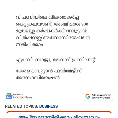
വിപണിയിലെ വിലത്തകർച്ച
കെട്ടുകഥയാണ്. അഞ്ച് മരങ്ങൾ
മുതലുള്ള കർഷകർക്ക് റമ്പുട്ടാൻ
വിൽപ്പനയ്ക്ക് അസോസിയേഷനെ
സമീപിക്കാം
എം.സി. സാജു, വൈസ് പ്രസിഡന്റ്
കേരള റമ്പുട്ടാൻ ഫാർമേഴ്സ്
അസോസിയേഷൻ.
RELATED TOPICS:
BUSINESS