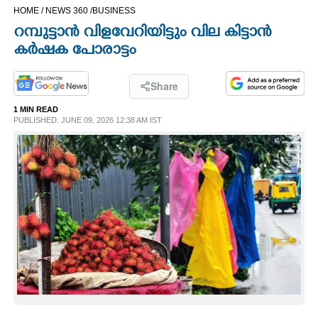
HOME /
NEWS 360 /
BUSINESS
CINEMA
റമ്പുട്ടാൻ വിളവേറിയിട്ടും വില കിട്ടാൻ
കർഷക പോരാട്ടം
OPINION
Share
PHOTOS
1 MIN READ
PUBLISHED: JUNE 09, 2026 12:38 AM IST
LIFESTYLE
SPIRITUAL
INFO+
ART
ASTRO