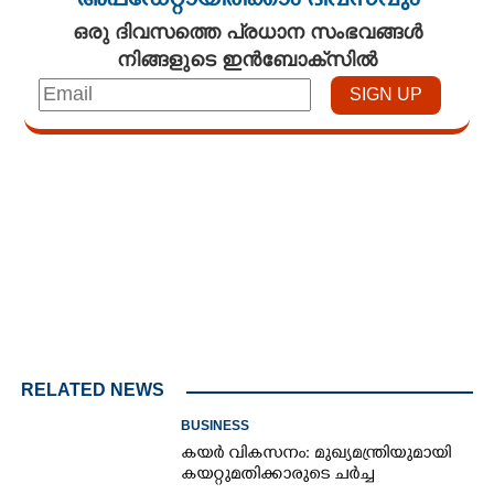
അപ്ഡേറ്റായിരിക്കാം ദിവസവും
ഒരു ദിവസത്തെ പ്രധാന സംഭവങ്ങൾ
നിങ്ങളുടെ ഇൻബോക്സിൽ
Loaded
:
4.68%
/
Unmute
RELATED NEWS
BUSINESS
കയർ വികസനം: മുഖ്യമന്ത്രിയുമായി
കയറ്റുമതിക്കാരുടെ ചർച്ച