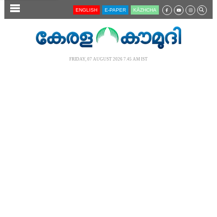
SECTIONS
ENGLISH
E-PAPER
KĀZHCHA
HOME
LATEST
FRIDAY, 07 AUGUST 2026 7.45 AM IST
AUDIO
NOTIFIED NEWS
POLL
KERALA
LOCAL
NEWS 360
CASE DIARY