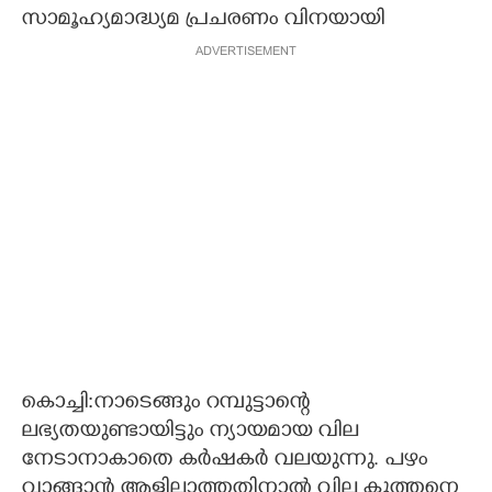
സാമൂഹ്യമാദ്ധ്യമ പ്രചരണം വിനയായി
CARTOONS
ADVERTISEMENT
LITERATURE
ZOOM
CONTACT US
കൊച്ചി:നാടെങ്ങും റമ്പുട്ടാന്റെ
ലഭ്യതയുണ്ടായിട്ടും ന്യായമായ വില
നേടാനാകാതെ കർഷകർ വലയുന്നു. പഴം
വാങ്ങാൻ ആളില്ലാത്തതിനാൽ വില കുത്തനെ