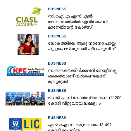
BUSINESS
സി.ഐ.എ.എസ്.എൽ
അക്കാഡമിയിൽ ഏവിയേഷൻ
മാനേജ്മെന്റ് കോഴ്സ്
BUSINESS
ലോകത്തിലെ ആദ്യ നാനോ പായ്ക്ക്
പുട്ടുപൊടിയുമായി ഫിറ ഫുഡ്‌സ്
BUSINESS
സംരംഭകർക്ക് റിക്കവറി നോട്ടീസല്ല,
കൈത്താങ്ങ് നൽകണമെന്ന്
മുഖ്യമന്ത്രി
BUSINESS
യു.​ജി.​എ​സ് ​ഗോ​ൾ​ഡ് ​ലോണിന് 1200​ ​
കോ​ടി​ ​വി​റ്റു​വ​ര​വ് ​ല​ക്ഷ്യ​ം
BUSINESS
എൽ.ഐ.സി അറ്റാദായം 13,492