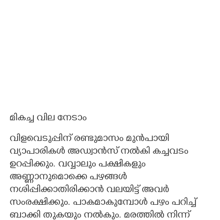
മികച്ച വില നേടാം
വിളവെടുപ്പിന് രണ്ടുമാസം മുൻപായി
വ്യാപാരികൾ അഡ്വാൻസ് നൽകി​ കച്ചവടം
ഉറപ്പി​ക്കും. വവ്വാലും പക്ഷികളും
അണ്ണാനുമൊക്കെ പഴങ്ങൾ
നശിപ്പിക്കാതിരിക്കാൻ വലയിട്ട് അവർ
സംരക്ഷിക്കും. പാകമാകുമ്പോൾ പഴം പറിച്ച്
ബാക്കി തുകയും നൽകും. മരത്തിൽ നിന്ന്