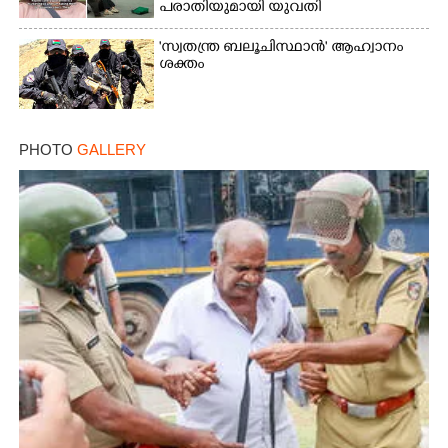
പരാതിയുമായി യുവതി
'സ്വതന്ത്ര ബലൂചിസ്ഥാൻ' ആഹ്വാനം
ശക്തം
PHOTO
GALLERY