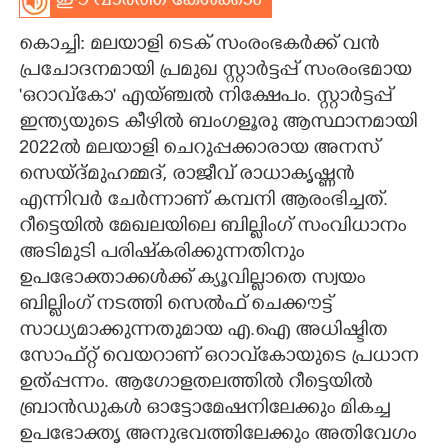
ഈ വാർത്ത കേൾക്കാം
CARTOONS
കൊച്ചി: മലയാളി ടെക് സംരംഭകർക്ക് വൻ
പ്രചോദനമായി പ്രമുഖ സ്റ്റാർട്ടപ്പ് സംരംഭമായ
LITERATURE
'ഒറാവ്‌കോ' എയ്ഞ്ചൽ നിക്ഷേപം. സ്റ്റാർട്ടപ്പ്
ഇന്ത്യയുടെ കീഴിൽ ബംഗളൂരു ആസ്ഥാനമായി
2022ൽ മലയാളി ചെറുപ്പക്കാരായ അനസ്
ZOOM
സെയ്ദ്മുഹമ്മദ്, രാജീവ് രാധാകൃഷ്ണൻ
എന്നിവർ ചേർന്നാണ് കമ്പനി ആരംഭിച്ചത്.
CONTACT US
റീട്ടെയിൽ മേഖലയിലെ ബില്ലിംഗ് സംവിധാനം
അടിമുടി പരിഷ്‌കരിക്കുന്നതിനും
ഉപഭോക്താക്കൾക്ക് ക്യൂവില്ലാതെ സ്വയം
ബില്ലിംഗ് നടത്തി സെൽഫ് ചെക്കൗട്ട്
സാധ്യമാക്കുന്നതുമായ എ.ഐ അധിഷ്ടിത
സോഫ്റ്റ് വെയറാണ് ഒറാവ്‌കോയുടെ പ്രധാന
ഉത്പ്പന്നം. ആഗോളതലത്തിൽ റീട്ടെയിൽ
ബ്രാൻഡുകൾ ഓട്ടോമേഷനിലേക്കും മികച്ച
ഉപഭോക്തൃ അനുഭവത്തിലേക്കും അതിവേഗം