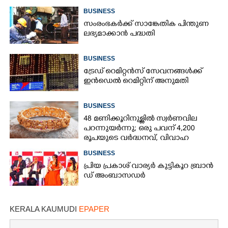
BUSINESS
സംരംഭകർക്ക് സാങ്കേതിക പിന്തുണ
ലഭ്യമാക്കാൻ പദ്ധതി
BUSINESS
ട്രേഡ് റെമിറ്റൻസ് സേവനങ്ങൾക്ക്
ഇൻഡെൽ റെമിറ്റിന് അനുമതി
BUSINESS
48 മണിക്കൂറിനുള്ളിൽ സ്വർണവില
പറന്നുയർന്നു; ഒരു പവന് 4,200
രൂപയുടെ വർദ്ധനവ്, വിവാഹ
സീസണിൽ കനത്ത തിരിച്ചടി
BUSINESS
പ്രി​യ​ ​പ്ര​കാ​ശ് ​വാ​ര്യർ കു​ട്ടി​കൂ​റ​ ​ ബ്രാ​ൻ​
ഡ് ​അം​ബാ​സ​ഡ​ർ
KERALA KAUMUDI
EPAPER