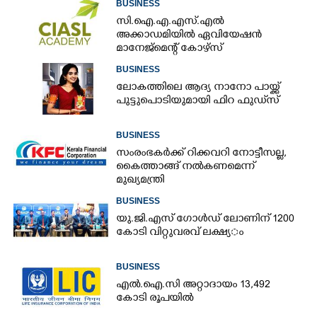
BUSINESS
സി.ഐ.എ.എസ്.എൽ
അക്കാഡമിയിൽ ഏവിയേഷൻ
മാനേജ്മെന്റ് കോഴ്സ്
BUSINESS
ലോകത്തിലെ ആദ്യ നാനോ പായ്ക്ക്
പുട്ടുപൊടിയുമായി ഫിറ ഫുഡ്‌സ്
BUSINESS
സംരംഭകർക്ക് റിക്കവറി നോട്ടീസല്ല,
കൈത്താങ്ങ് നൽകണമെന്ന്
മുഖ്യമന്ത്രി
BUSINESS
യു.​ജി.​എ​സ് ​ഗോ​ൾ​ഡ് ​ലോണിന് 1200​ ​
കോ​ടി​ ​വി​റ്റു​വ​ര​വ് ​ല​ക്ഷ്യ​ം
BUSINESS
എൽ.ഐ.സി അറ്റാദായം 13,492
കോടി രൂപയിൽ