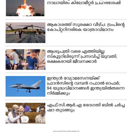
നാലായിരം കിലോമീറ്റർ പ്രഹരശേഷി
ആകാശത്ത് സുരക്ഷാ വീഴ്‌ച: ട്രംപിന്റെ
കോ‌പ്‌റ്ററിനരികെ യാത്രാവിമാനം
ആശുപത്രി വരെ എത്തിയില്ല:
സ്കൂട്ടറിലിരുന്ന് പ്രസവിച്ച് യുവതി,
രക്ഷകരായി ജീവനക്കാർ
ഇന്ത്യൻ വ്യോമസേനയ്‌ക്ക്
ഫ്രാൻസിന്റെ വമ്പൻ റഫാൽ ഓഫർ;
94 യുദ്ധവിമാനങ്ങൾ ഇന്ത്യയിൽതന്നെ
നിർ‌മ്മിക്കും
എ​ഫ്.​സി.​ആ​ർ.​എ​ ​ഭേ​ദ​ഗ​തി​ ​ബിൽ ച​ർ​ച്ച​
​ഷാ​ ​തുടങ്ങും
ADVERTISEMENT