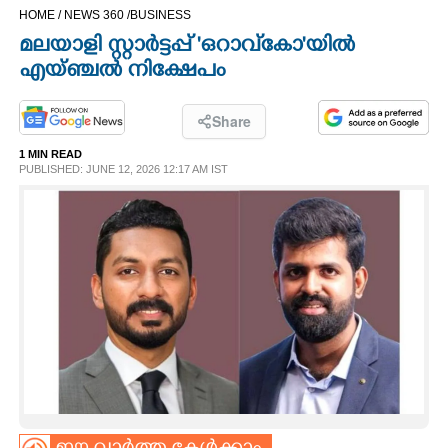
HOME /
NEWS 360 /
BUSINESS
CINEMA
മലയാളി സ്റ്റാർട്ടപ്പ് 'ഒറാവ്‌കോ'യിൽ
എയ്ഞ്ചൽ നിക്ഷേപം
OPINION
Share
PHOTOS
1 MIN READ
PUBLISHED: JUNE 12, 2026 12:17 AM IST
LIFESTYLE
SPIRITUAL
INFO+
ART
ASTRO