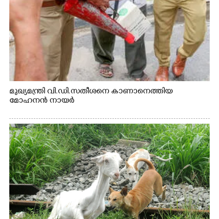
മുഖ്യമന്ത്രി വി.ഡി.സതീശനെ കാണാനെത്തിയ
മോഹനൻ നായർ