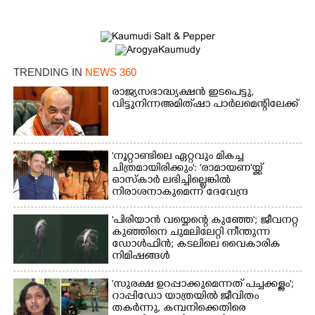
×
Share this link
TRENDING IN
NEWS 360
രാജ്യസഭാദ്ധ്യക്ഷൻ ഇടപെട്ടു,
വിട്ടുനിന്ന അമിത് ഷാ പാർലമെന്റിലേക്ക്
Copy Link
'നൂറ്റാണ്ടിലെ ഏറ്റവും മികച്ച
ചിത്രമായിരിക്കും': 'രാമായണ'യ്ക്ക്
ഓസ്കാ‌ർ ലഭിച്ചില്ലെങ്കിൽ
നിരാശനാകുമെന്ന് ദേവേന്ദ്ര
ഫഡ്നാവിസ്
'പിരിയാൻ വയ്യെന്റെ കുഞ്ഞേ'; ജീവനറ്റ
കുഞ്ഞിനെ ചുമലിലേറ്റി നീന്തുന്ന
ഡോൾഫിൻ; കടലിലെ വൈകാരിക
നിമിഷങ്ങൾ
'സുരക്ഷ ഉറപ്പാക്കുമെന്നത് പച്ചക്കള്ളം';
റാപ്പിഡോ യാത്രയിൽ ജീവിതം
തകർന്നു, കമ്പനിക്കെതിരെ