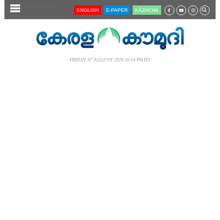
SECTIONS
ENGLISH
E-PAPER
KĀZHCHA
HOME
LATEST
FRIDAY, 07 AUGUST 2026 10.54 PM IST
AUDIO
NOTIFIED NEWS
POLL
KERALA
LOCAL
NEWS 360
CASE DIARY