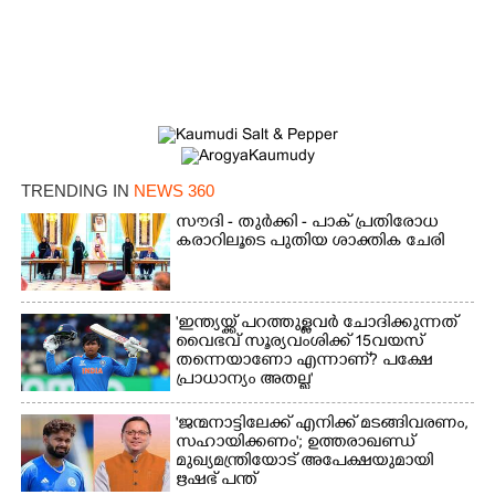
TRENDING IN
NEWS 360
സൗദി - തുർക്കി - പാക് പ്രതിരോധ
കരാറിലൂടെ പുതിയ ശാക്തിക ചേരി
'ഇന്ത്യയ്ക്ക് പറത്തുള്ളവർ ചോദിക്കുന്നത്
വൈഭവ് സൂര്യവംശിക്ക് 15വയസ്
തന്നെയാണോ എന്നാണ്? പക്ഷേ
പ്രാധാന്യം അതല്ല'
'ജന്മനാട്ടിലേക്ക് എനിക്ക് മടങ്ങിവരണം,
സഹായിക്കണം'; ഉത്തരാഖണ്ഡ്
മുഖ്യമന്ത്രിയോട് അപേക്ഷയുമായി
ഋഷഭ് പന്ത്