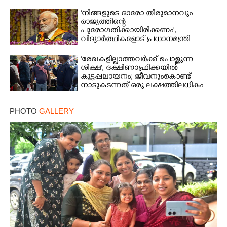
'നിങ്ങളുടെ ഓരോ തീരുമാനവും
രാജ്യത്തിന്റെ
പുരോഗതിക്കായിരിക്കണം',​
വിദ്യാർത്ഥികളോട് പ്രധാനമന്ത്രി
'രേഖകളില്ലാത്തവർക്ക് പൊള്ളുന്ന
ശിക്ഷ', ദക്ഷിണാഫ്രിക്കയിൽ
കൂട്ടപ്പലായനം; ജീവനുംകൊണ്ട്
നാടുകടന്നത് ഒരു ലക്ഷത്തിലധികം
പേർ
PHOTO
GALLERY