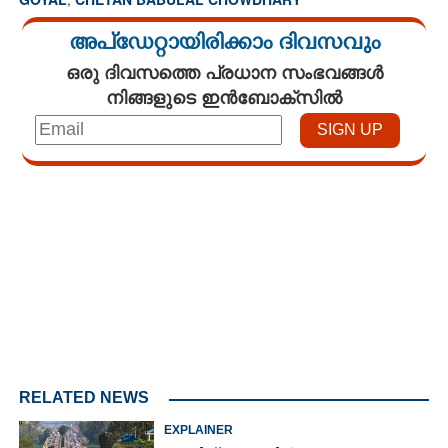
അപ്ഡേറ്റായിരിക്കാം ദിവസവും
ഒരു ദിവസത്തെ പ്രധാന സംഭവങ്ങൾ
നിങ്ങളുടെ ഇൻബോക്സിൽ
Loaded
:
3.34%
/
Unmute
RELATED NEWS
×
Share this link
EXPLAINER