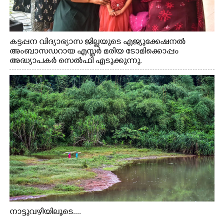
കട്ടപ്പന വിദ്യാഭ്യാസ ജില്ലയുടെ എജ്യുക്കേഷനൽ
അംബാസഡറായ എസ്തർ മരിയ ടോമിക്കൊപ്പം
അദ്ധ്യാപകർ സെൽഫി എടുക്കുന്നു.
നാട്ടുവഴിയിലൂടെ....