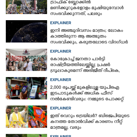
ട്രാഫിക് ബ്ലോക്കിൽ
മണിക്കൂറുകളോളം മുഷിയുമ്പോൾ
സംഭവിക്കുന്നത്, പലരും
തളർന്നുപോകുന്നതിന്റെ കാരണം
EXPLAINER
ഇതാണ്
Copy Link
ഇനി അഞ്ചുദിവസം മാത്രം; ലോകം
കാത്തിരുന്ന ആ അത്ഭുതം
സംഭവിക്കും, കരുതലോടെ വിദഗ്ധർ
EXPLAINER
കോക്രോച്ച് ജനതാ പാർട്ടി
രാഷ്ട്രീയത്തിലേയ്ക്കില്ല; പ്രഷർ
ഗ്രൂപ്പാകുമെന്ന് അഭിജീത് ദീപ്‌കെ,
എന്താണിതിനർത്ഥം?
EXPLAINER
2,000 രൂപയ്ക്ക് മുകളിലുള്ള യുപിഐ
ഇടപാടുകൾക്ക് അധിക ഫീസ്
നൽകേണ്ടിവരും: നമ്മുടെ പോക്കറ്റ്
കീറുമോ?
EXPLAINER
ഇത് വെറും ട്രെയിലർ? ബിജെപിയുടെ
കനത്ത തോൽവിക്ക് കാരണം നീറ്റ്
മാത്രമല്ല, വരും
തിരഞ്ഞെടുപ്പുകളെയും
EXPLAINER