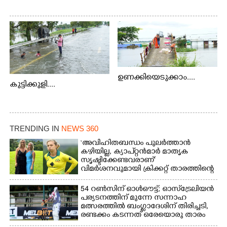
ഉണക്കിയെടുക്കാം....
കുട്ടിക്കുളി....
TRENDING IN
NEWS 360
‘അവിഹിതബന്ധം പുലർത്താൻ
കഴിയില്ല,​ ക്യാപ്റ്റൻമാർ മാതൃക
സൃഷ്ടിക്കേണ്ടവരാണ്'
വിമർശനവുമായി ക്രിക്കറ്റ് താരത്തിന്റെ
ഭാര്യ
54 റൺസിന് ഓൾഔട്ട്; ഓസ്‌ട്രേലിയൻ
പര്യടനത്തിന് മുന്നേ സന്നാഹ
മത്സരത്തിൽ ബംഗ്ലാദേശിന് തിരിച്ചടി,
രണ്ടക്കം കടന്നത് ഒരേയൊരു താരം