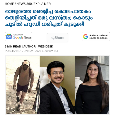
HOME /
NEWS 360 /
EXPLAINER
CINEMA
രാജ്യത്തെ ഞെട്ടിച്ച കൊലപാതകം
തെളിയിച്ചത് ഒരു വസ്‌ത്രം; കൊടും
OPINION
ചൂടിൽ ഹൂഡി ധരിച്ചത് കുടുക്കി
PHOTOS
Share
3 MIN READ
| AUTHOR :
WEB DESK
LIFESTYLE
PUBLISHED: JUNE 24, 2026 11:09 AM IST
SPIRITUAL
INFO+
ART
ASTRO