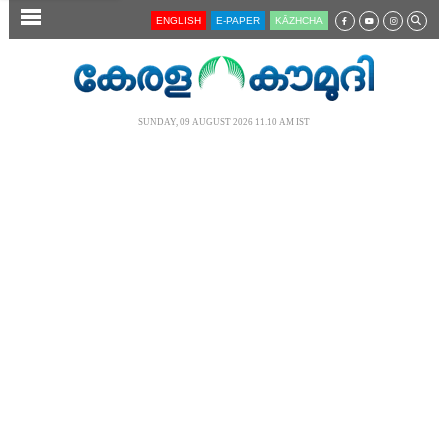
SECTIONS
ENGLISH
E-PAPER
KĀZHCHA
HOME
LATEST
SUNDAY, 09 AUGUST 2026 11.10 AM IST
AUDIO
NOTIFIED NEWS
POLL
KERALA
LOCAL
NEWS 360
CASE DIARY