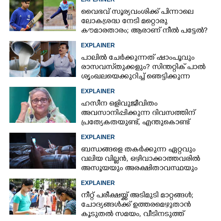
ബാധിച്ചേക്കാം
വൈഭവ് സൂര്യവംശിക്ക് പിന്നാലെ
ലോകശ്രദ്ധ നേടി മറ്റൊരു
കൗമാരതാരം; ആരാണ് നീൽ പട്ടേൽ?
EXPLAINER
പാലിൽ ചേർക്കുന്നത് ഷാംപൂവും
രാസവസ്‌തുക്കളും? സിന്തറ്റിക് പാൽ
ശൃംഖലയെക്കുറിച്ച് ഞെട്ടിക്കുന്ന
വെളിപ്പെടുത്തൽ
EXPLAINER
ഹസീന ഒളിവുജീവിതം
അവസാനിപ്പിക്കുന്ന ദിവസത്തിന്
പ്രത്യേകതയുണ്ട്, എന്തുകൊണ്ട്
ഓഗസ്റ്റ് 5? രണ്ട് കാരണങ്ങൾ
EXPLAINER
ബന്ധങ്ങളെ തകർക്കുന്ന ഏറ്റവും
വലിയ വില്ലൻ, ഒഴിവാക്കാത്തവരിൽ
അസൂയയും അരക്ഷിതാവസ്ഥയും
കൂടും
EXPLAINER
നീറ്റ് പരീക്ഷയ്ക്ക് അടിമുടി മാറ്റങ്ങൾ;
ചോദ്യങ്ങൾക്ക് ഉത്തരമെഴുതാൻ
കൂടുതൽ സമയം, വീടിനടുത്ത്