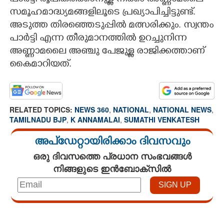
സമൂഹമാദ്ധ്യമങ്ങളിലൂടെ പ്രഖ്യാപിച്ചിട്ടുണ്ട്.
അടുത്ത തിരഞ്ഞെടുപ്പിൽ മത്സരിക്കും. സ്വന്തം
പാർട്ടി എന്ന തീരുമാനത്തിൽ ഉറച്ചുനിന്ന
അണ്ണാമലൈ അഞ്ചു പേജുള്ള രാജിക്കത്താണ്
കൈമാറിയത്.
RELATED TOPICS:
NEWS 360
,
NATIONAL
,
NATIONAL NEWS
,
TAMILNADU BJP
,
K ANNAMALAI
,
SUMATHI VENKATESH
അപ്ഡേറ്റായിരിക്കാം ദിവസവും
ഒരു ദിവസത്തെ പ്രധാന സംഭവങ്ങൾ
നിങ്ങളുടെ ഇൻബോക്സിൽ
Loaded
:
3.28%
/
Unmute