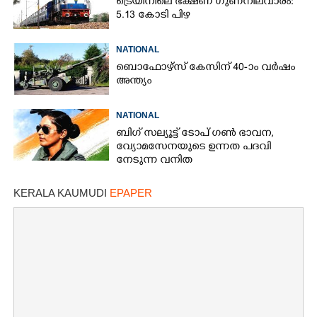
ട്രെയിനിലെ ഭക്ഷണ ഗുണനിലവാരം:
5.13 കോടി പിഴ
NATIONAL
ബൊഫോഴ്സ് കേസിന് 40-ാം വ‌ർഷം
അന്ത്യം
NATIONAL
ബിഗ് സല്യൂട്ട് ടോപ് ഗൺ ഭാവന,​
വ്യോമസേനയുടെ ഉന്നത പദവി
നേടുന്ന വനിത
KERALA KAUMUDI
EPAPER