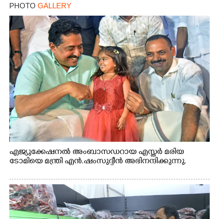
PHOTO
GALLERY
എജ്യുക്കേഷനൽ അംബാസഡറായ എസ്തർ മരിയ
ടോമിയെ മന്ത്രി എൻ.ഷംസുദ്ദീൻ അഭിനന്ദിക്കുന്നു.