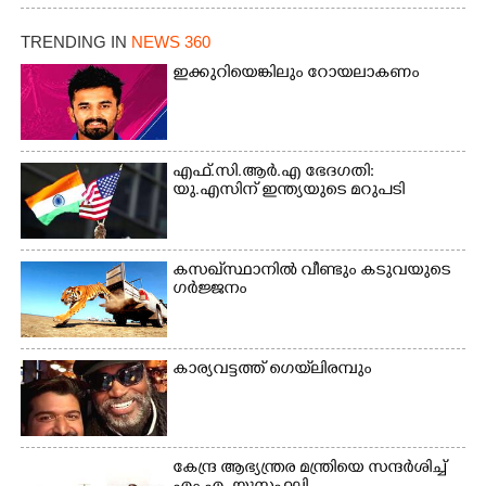
ക്കുരുക്ക്
ചാമ്പ്യൻഷിപ്പിൽ അണ്ടർ
20 ആൺകുട്ടികളുടെ 200
TRENDING IN
NEWS 360
മീറ്റർ ഓട്ടം ഫൈനൽ
ഇക്കുറിയെങ്കിലും റോയലാകണം
മത്സരത്തിനിടെ സിന്തറ്റിക്
ട്രാക്കിന് കുറുകെ ഓടുന്ന
നായകൾ.
എഫ്.സി.ആർ.എ ഭേദഗതി:
യു.എസിന് ഇന്ത്യയുടെ മറുപടി
കസഖ്‌സ്ഥാനിൽ വീണ്ടും കടുവയുടെ
ഗർജ്ജനം
കാര്യവട്ടത്ത് ഗെയ്‌ലിരമ്പും
കേന്ദ്ര ആഭ്യന്ത്രര മന്ത്രിയെ സന്ദർശിച്ച്