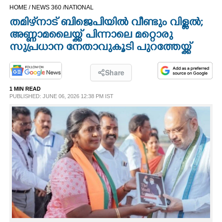
HOME /
NEWS 360 /
NATIONAL
CINEMA
തമിഴ്‌നാട് ബിജെപിയിൽ വീണ്ടും വിള്ളൽ;
അണ്ണാമലൈയ്ക്ക് പിന്നാലെ മറ്റൊരു
OPINION
സുപ്രധാന നേതാവുകൂടി പുറത്തേയ്ക്ക്
PHOTOS
Share
1 MIN READ
LIFESTYLE
PUBLISHED: JUNE 06, 2026 12:38 PM IST
SPIRITUAL
INFO+
ART
ASTRO