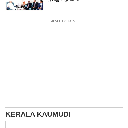
എം.എ. യൂസഫലി
ADVERTISEMENT
KERALA KAUMUDI