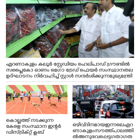
എറണാകുളം കലൂർ സ്റ്റേഡിയം ഹെലിപാഡ് ഗ്രൗണ്ടിൽ
സപ്ളൈകോ ഓണം മെഗാ ട്രേഡ് ഫെയർ സംസ്ഥാനതല
ഉദ്ഘാടനം നിർവഹിച്ച് സ്റ്റാൾ സന്ദർശിക്കുന്ന മുഖ്യമന്ത്രി
വി.ഡി. സതീശൻ. മന്ത്രി അനൂപ് ജേക്കബ് സമീപം
കൊല്ലത്ത് നടക്കുന്ന
ഒഴിവ് ദിനമായ ഇന്നലെ എറ
കേരള സംസ്ഥാന ഇന്റർ
ണാകുളം സൗത്ത് പാലത്തി
ഡിസ്ട്രിക്റ്റ് ക്ലബ്
ൽ അനുഭവപ്പെട്ട ഗതാഗത
അത്‌ലറ്റിക്