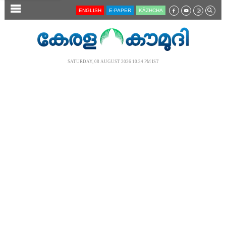
SECTIONS
ENGLISH
E-PAPER
KĀZHCHA
HOME
LATEST
SATURDAY, 08 AUGUST 2026 10.34 PM IST
AUDIO
NOTIFIED NEWS
POLL
KERALA
LOCAL
NEWS 360
CASE DIARY