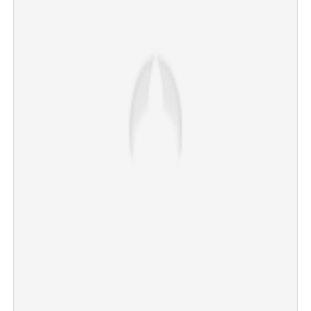
×
Share this link
Copy Link