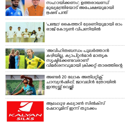
സഹായിക്കണം'; ഉത്തരാഖണ്ഡ്
മുഖ്യമന്ത്രിയോട് അപേക്ഷയുമായി
ഋഷഭ് പന്ത്
'​പ​ഞ്ചാ​'​ ​കൈ​ത്ത​റി​ ​ശ്രേ​ണി​യു​മാ​യി​ ​രാം​
രാ​ജ് ​കോ​ട്ടൺ വിപണിയിൽ
‘അവിഹിതബന്ധം പുലർത്താൻ
കഴിയില്ല,​ ക്യാപ്റ്റൻമാർ മാതൃക
സൃഷ്ടിക്കേണ്ടവരാണ്'
വിമർശനവുമായി ക്രിക്കറ്റ് താരത്തിന്റെ
ഭാര്യ
അണ്ടർ 20 ലോക അത്‌ലറ്റിക്സ്
ചാമ്പ്യൻഷിപ്പ്; ജാവലിൻ ത്രോയിൽ
ഇന്ത്യയ്ക്ക് വെള്ളി
ആലപ്പുഴ കല്യാൺ സിൽക്‌സ്
ഷോറൂമിന് ഇന്ന് തുടക്കം