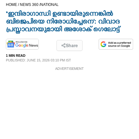
HOME /
NEWS 360 /
NATIONAL
CINEMA
“ഇന്ദിരാഗാന്ധി ഉണ്ടായിരുന്നെങ്കിൽ
ബിജെപിയെ നിരോധിച്ചേനെ": വിവാദ
OPINION
പ്രസ്താവനയുമായി അശോക് ഗെലോട്ട്
PHOTOS
Share
1 MIN READ
LIFESTYLE
PUBLISHED: JUNE 15, 2026 03:10 PM IST
ADVERTISEMENT
SPIRITUAL
INFO+
ART
ASTRO