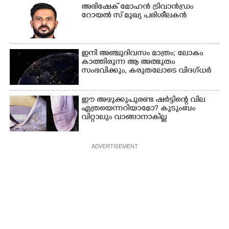
അഭിഷേക് മോഹൻ ട്രിവാൻഡ്രം
റോയൽ സ് മുഖ്യ പരിശീലകൻ
ഇനി അഞ്ചുദിവസം മാത്രം; ലോകം
കാത്തിരുന്ന ആ അത്ഭുതം
സംഭവിക്കും, കരുതലോടെ വിദഗ്ധർ
ഈ അഴുക്കുപുരണ്ട ഷർട്ടിന്റെ വില
എത്രയെന്നറിയാമോ? കുടുംബം
വിറ്റാലും വാങ്ങാനാകില്ല
ADVERTISEMENT