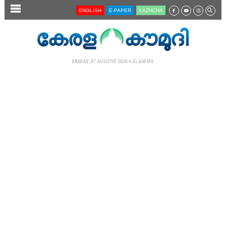
SECTIONS
ENGLISH
E-PAPER
KĀZHCHA
HOME
LATEST
FRIDAY, 07 AUGUST 2026 4.35 AM IST
AUDIO
NOTIFIED NEWS
POLL
KERALA
LOCAL
NEWS 360
CASE DIARY