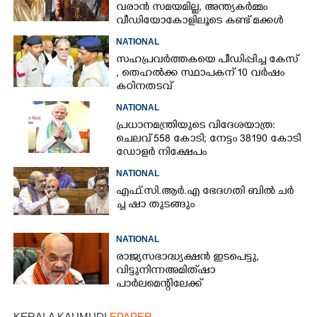
വരാൻ സമയമില്ല,​ അന്ത്യകർമ്മം
വീഡിയോകോളിലൂടെ കണ്ട് മക്കൾ
NATIONAL
സഹപ്രവർത്തകയെ പീഡിപ്പിച്ച കേസ്
, തെഹൽക്ക സ്ഥാപകന് 10 വർഷം
കഠിനതടവ്
NATIONAL
പ്രധാനമന്ത്രിയുടെ വിദേശയാത്ര:
ചെലവ് 558 കോടി; നേട്ടം 38190 കോടി
ഡോളർ നിക്ഷേപം
NATIONAL
എ​ഫ്.​സി.​ആ​ർ.​എ​ ​ഭേ​ദ​ഗ​തി​ ​ബിൽ ച​ർ​
ച്ച​ ​ഷാ​ ​തുടങ്ങും
NATIONAL
രാജ്യസഭാദ്ധ്യക്ഷൻ ഇടപെട്ടു,
വിട്ടുനിന്ന അമിത് ഷാ
പാർലമെന്റിലേക്ക്
KERALA KAUMUDI
EPAPER