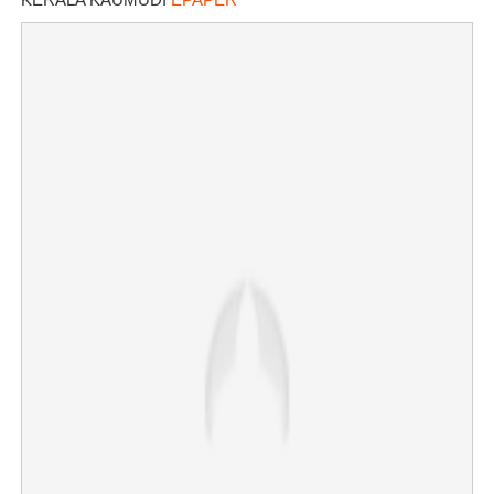
×
Share this link
Copy Link