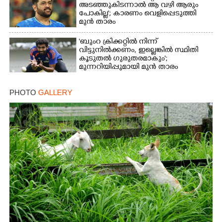
അടഞ്ഞുകിടന്നാൽ ആ വഴി ആരും
പോകില്ല'; കാരണം വെളിപ്പെടുത്തി
മുൻ താരം
'ബുംറ ക്രിക്കറ്റിൽ നിന്ന്
വിട്ടുനിൽക്കണം, ഇല്ലെങ്കിൽ സ്ഥിതി
കൂടുതൽ ഗുരുതരമാകും';
മുന്നറിയിപ്പുമായി മുൻ താരം
PHOTO
GALLERY