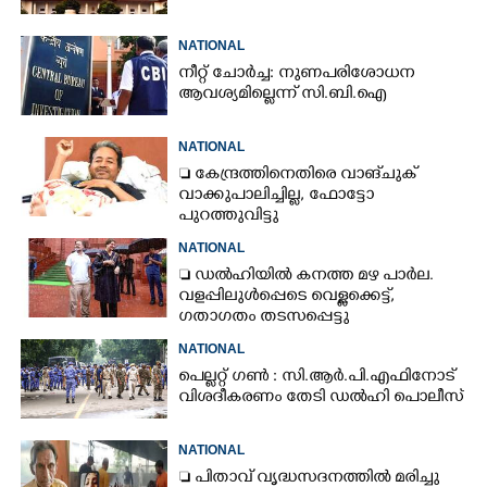
NATIONAL
നീറ്റ് ചോർച്ച: നുണപരിശോധന
ആവശ്യമില്ലെന്ന് സി.ബി.ഐ
NATIONAL
 കേന്ദ്രത്തിനെതിരെ വാങ്‌ചുക്
വാക്കുപാലിച്ചില്ല, ഫോട്ടോ
പുറത്തുവിട്ടു
NATIONAL
 ഡൽഹിയിൽ കനത്ത മഴ പാർല.
വളപ്പിലുൾപ്പെടെ വെള്ളക്കെട്ട്,
ഗതാഗതം തടസപ്പെട്ടു
NATIONAL
പെല്ലറ്റ് ഗൺ : സി.ആർ.പി.എഫിനോട്
വിശദീകരണം തേടി ഡൽഹി പൊലീസ്
NATIONAL
 പിതാവ് വൃദ്ധസദനത്തിൽ മരിച്ചു