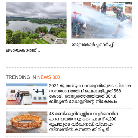
യുവമോർച്ചമാർച്ച്...
മഴയെകാത്ത്...
TRENDING IN
NEWS 360
2021 മുതൽ പ്രധാനമന്ത്രിയുടെ വിദേശ
സന്ദർശനത്തിന് ചെലവഴിച്ചത് 558
കോടി, രാജ്യത്തെത്തിയത് 381.8
ബില്യൺ ഡോളറിന്റെ നിക്ഷേപം
48 മണിക്കൂറിനുള്ളിൽ സ്വർണവില
പറന്നുയർന്നു; ഒരു പവന് 4,200
രൂപയുടെ വർദ്ധനവ്, വിവാഹ
സീസണിൽ കനത്ത തിരിച്ചടി