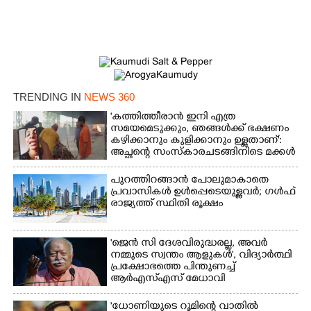
TRENDING IN
NEWS 360
'കത്തിത്തീരാൻ ഇനി എത്ര
സമയമെടുക്കും, ഞങ്ങൾക്ക് ഭക്ഷണം
കഴിക്കാനും കുളിക്കാനും ഉള്ളതാണ്':
അച്ഛന്റെ സംസ്കാരചടങ്ങിനിടെ മക്കൾ
പുറത്തിറങ്ങാൻ പോലുമാകാതെ
പ്രവാസികൾ ഉൾപ്പെടെയുള്ളവർ; ഗൾഫ്
രാജ്യത്ത് സ്ഥിതി രൂക്ഷം
'ജെൻ സി ദേശവിരുദ്ധരല്ല, അവർ
നമ്മുടെ സ്വന്തം ആളുകൾ', വിദ്യാർത്ഥി
പ്രക്ഷോഭത്തെ പിന്തുണച്ച്
ആർഎസ്‌എസ് മേധാവി
'ധോണിയുടെ റൂമിന്റെ വാതിൽ