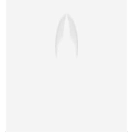
×
Share this link
Copy Link