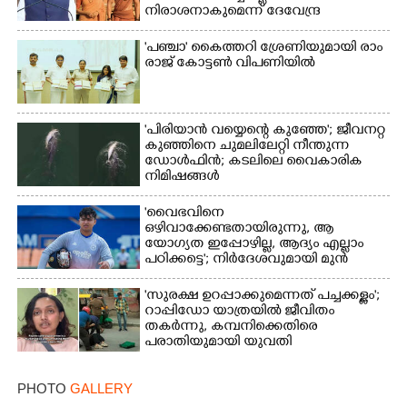
നിരാശനാകുമെന്ന് ദേവേന്ദ്ര
ഫഡ്നാവിസ്
'​പ​ഞ്ചാ​'​ ​കൈ​ത്ത​റി​ ​ശ്രേ​ണി​യു​മാ​യി​ ​രാം​
രാ​ജ് ​കോ​ട്ടൺ വിപണിയിൽ
'പിരിയാൻ വയ്യെന്റെ കുഞ്ഞേ'; ജീവനറ്റ
കുഞ്ഞിനെ ചുമലിലേറ്റി നീന്തുന്ന
ഡോൾഫിൻ; കടലിലെ വൈകാരിക
നിമിഷങ്ങൾ
'വൈഭവിനെ
ഒഴിവാക്കേണ്ടതായിരുന്നു,​ ആ
യോഗ്യത ഇപ്പോഴില്ല, ആദ്യം എല്ലാം
പഠിക്കട്ടെ'; നിർദേശവുമായി മുൻ
ക്രിക്കറ്റ് താരം
'സുരക്ഷ ഉറപ്പാക്കുമെന്നത് പച്ചക്കള്ളം';
റാപ്പിഡോ യാത്രയിൽ ജീവിതം
തകർന്നു, കമ്പനിക്കെതിരെ
പരാതിയുമായി യുവതി
PHOTO
GALLERY