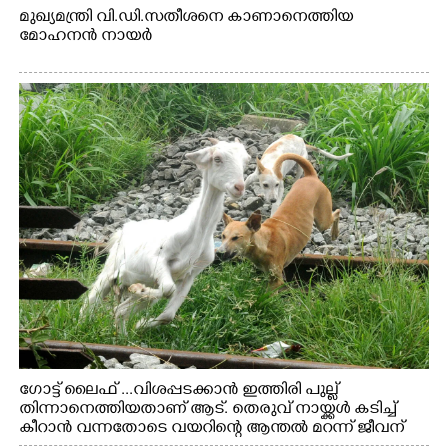
മുഖ്യമന്ത്രി വി.ഡി.സതീശനെ കാണാനെത്തിയ
മോഹനൻ നായർ
ഗോട്ട് ലൈഫ് ...വിശപ്പടക്കാൻ ഇത്തിരി പുല്ല്
തിന്നാനെത്തിയതാണ് ആട്. തെരുവ് നായ്ക്കൾ കടിച്ച്
കീറാൻ വന്നതോടെ വയറിന്റെ ആന്തൽ മറന്ന് ജീവന്
വേണ്ടിയായി ഓട്ടം. എറണാകുളം വാത്തുരുത്തിയിൽ