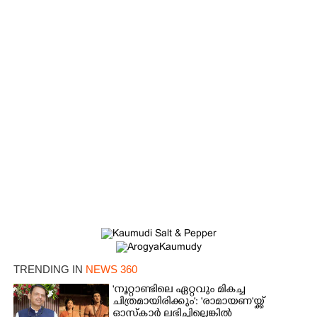
TRENDING IN
NEWS 360
'നൂറ്റാണ്ടിലെ ഏറ്റവും മികച്ച
ചിത്രമായിരിക്കും': 'രാമായണ'യ്ക്ക്
ഓസ്കാ‌ർ ലഭിച്ചില്ലെങ്കിൽ