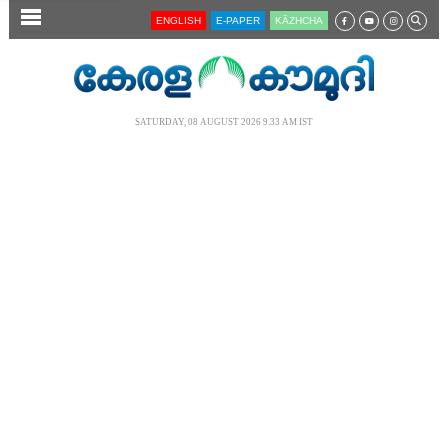
SECTIONS
ENGLISH
E-PAPER
KĀZHCHA
HOME
LATEST
SATURDAY, 08 AUGUST 2026 9.33 AM IST
AUDIO
NOTIFIED NEWS
POLL
KERALA
LOCAL
NEWS 360
CASE DIARY