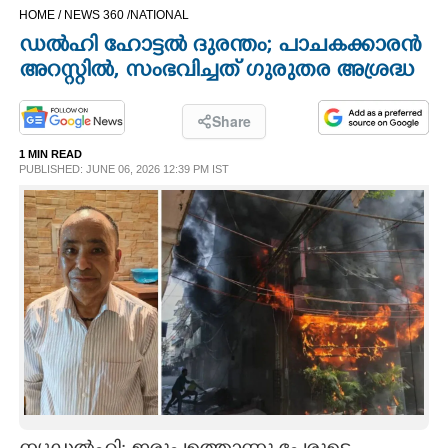
HOME /
NEWS 360 /
NATIONAL
CINEMA
ഡൽഹി ഹോട്ടൽ ദുരന്തം; പാചകക്കാരൻ
അറസ്റ്റിൽ, സംഭവിച്ചത് ഗുരുതര അശ്രദ്ധ
OPINION
Share
PHOTOS
1 MIN READ
PUBLISHED: JUNE 06, 2026 12:39 PM IST
LIFESTYLE
SPIRITUAL
INFO+
ART
ASTRO