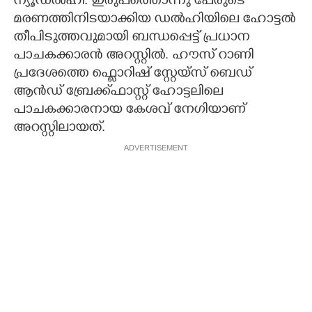
ന്യൂഡൽഹി: ഇരുപത്തൊന്നു പേരുടെ
മരണത്തിനിടയാക്കിയ ഡൽഹിയിലെ ഹോട്ടൽ
CARTOONS
തീപിടുത്തവുമായി ബന്ധപ്പെട്ട് പ്രധാന
പാചകക്കാരൻ അറസ്റ്റിൽ. ഹൗസ് റാണി
LITERATURE
പ്രദേശത്തെ ഫ്ലൊറിഷ് സ്റ്റേയ്സ് ബെഡ്
ആൻഡ് ബ്രേക്ക്ഫാസ്റ്റ് ഹോട്ടലിലെ
ZOOM
പാചകക്കാരനായ കേശവ് നേഗിയാണ്
അറസ്റ്റിലായത്.
CONTACT US
ADVERTISEMENT