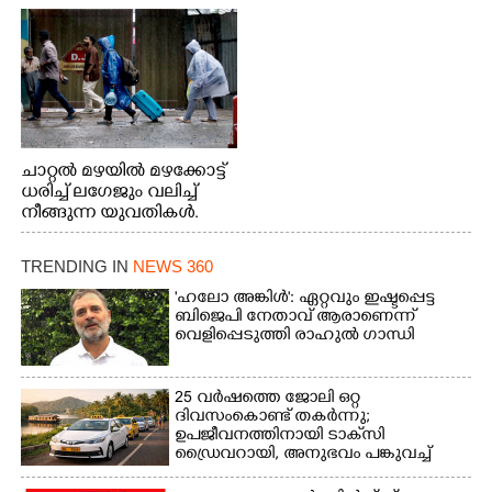
നിന്നുള്ള കാഴ്ച
ചാറ്റൽ മഴയിൽ മഴക്കോട്ട്
ധരിച്ച് ലഗേജും വലിച്ച്
നീങ്ങുന്ന യുവതികൾ.
എറണാകുളം മേനകയിൽ
നിന്നുള്ള കാഴ്ച
TRENDING IN
NEWS 360
'ഹലോ അങ്കിൾ': ഏറ്റവും ഇഷ്ടപ്പെട്ട
ബിജെപി നേതാവ് ആരാണെന്ന്
വെളിപ്പെടുത്തി രാഹുൽ ഗാന്ധി
25 വർഷത്തെ ജോലി ഒറ്റ
ദിവസംകൊണ്ട് തകർന്നു;
ഉപജീവനത്തിനായി ടാക്‌സി
ഡ്രൈവറായി,​ അനുഭവം പങ്കുവച്ച്
യുവതി