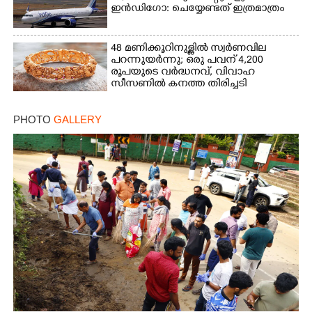
ഇൻഡിഗോ: ചെയ്യേണ്ടത് ഇത്രമാത്രം
48 മണിക്കൂറിനുള്ളിൽ സ്വർണവില
പറന്നുയർന്നു; ഒരു പവന് 4,200
രൂപയുടെ വർദ്ധനവ്, വിവാഹ
സീസണിൽ കനത്ത തിരിച്ചടി
PHOTO
GALLERY