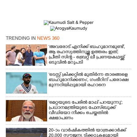
TRENDING IN
NEWS 360
'അവരോട് എനിക്ക് ബഹുമാനമുണ്ട്',​
ആ രഹസ്യത്തിനുള്ള ഉത്തരം ഇത്;
പ്രീതി സിന്റ - ബ്രെറ്റ് ലീ പ്രണയകഥയ്ക്ക്
ഒടുവിൽ മറുപടി
'ടെസ്റ്റ് ക്രിക്കറ്റിൽ മുതിർന്ന താരങ്ങളെ
ബഹുമാനിക്കണം', ഗംഭീറിന് പരോക്ഷ
മുന്നറിയിപ്പുമായി രഹാനെ
'മെറ്റയുടെ പേരിൽ മാപ്പ് പറയുന്നു';
പ്രധാനമന്ത്രിയുടെ ഫേസ്‌ബുക്ക്
വീഡിയോ നീക്കം ചെയ്തതിൽ
ക്ഷമാപണം
20-ാം വാർഷികത്തിൽ യാത്രക്കാർക്ക്
20,000 സൗജന്യ ടിക്കറ്റുകളുമായി