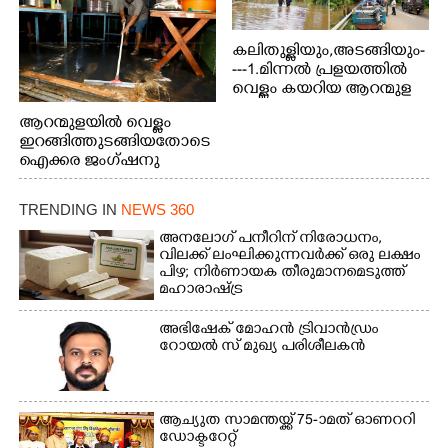
കലിതുള്ളിയും,അടങ്ങിയും-
---1.മിന്നൽ പ്രളയത്തിൽ
വെള്ളം കയറിയ ആറന്മുള
പെട്രോൾ പമ്പിന്
ആറന്മുളയിൽ വെള്ളം
സമീപത്തെ റോ‌ഡ് രണ്ടാം
ഇറങ്ങിത്തുടങ്ങിയതോടെ
തീയതിയിലെ
ഐക്കര ജംഗ്ഷനു
കാഴ്ച.2.വെള്ളം
സമീപം ആറന്മുള
ഇറങ്ങിപ്പോൾ
കിടങ്ങന്നൂർ റോഡിന്
ഇന്നലെത്തെ
TRENDING IN
NEWS 360
സമീപം പ്രവർത്തിക്കു
കാഴ്ച.രക്ഷാപ്രവർത്തന
ആറന്മുള തട്ടുകട കഴുകി
അനലോഗ് പനീറിന് നിരോധനം,
ത്തിന് ഓച്ചിറ അഴിക്കലിൽ
വൃത്തിയാക്കുന്നു.
വിലക്ക് ലംഘിക്കുന്നവർക്ക് ഒരു ലക്ഷം
നിന്ന്എത്തിച്ച ബോട്ടും.
പിഴ; നിർണായക തീരുമാനമെടുത്ത്
മഹാരാഷ്ട്ര
അഭിഷേക് മോഹൻ ട്രിവാൻഡ്രം
റോയൽ സ് മുഖ്യ പരിശീലകൻ
ആച്യുത സാമന്തയ്ക്ക് 75-ാമത് ഓണററി
ഡോക്ടറേറ്റ്