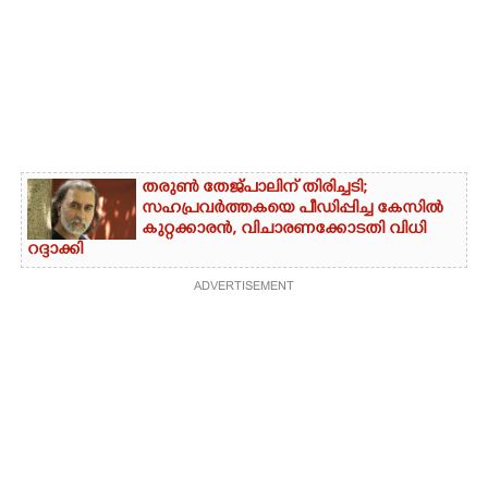
തരുൺ തേജ്പാലിന് തിരിച്ചടി;
സഹപ്രവർത്തകയെ പീഡിപ്പിച്ച കേസിൽ
കുറ്റക്കാരൻ, വിചാരണക്കോടതി വിധി
റദ്ദാക്കി
ADVERTISEMENT