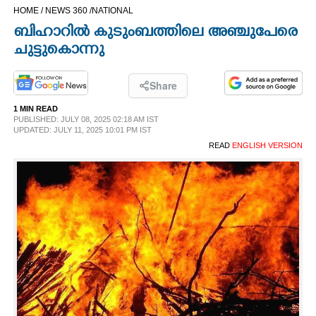
HOME /
NEWS 360 /
NATIONAL
CINEMA
ബിഹാറിൽ കുടുംബത്തിലെ അഞ്ചുപേരെ
ചുട്ടുകൊന്നു
OPINION
Share
PHOTOS
1 MIN READ
PUBLISHED: JULY 08, 2025 02:18 AM IST
UPDATED: JULY 11, 2025 10:01 PM IST
LIFESTYLE
READ
ENGLISH VERSION
SPIRITUAL
INFO+
ART
ASTRO