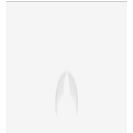
×
Share this link
Copy Link