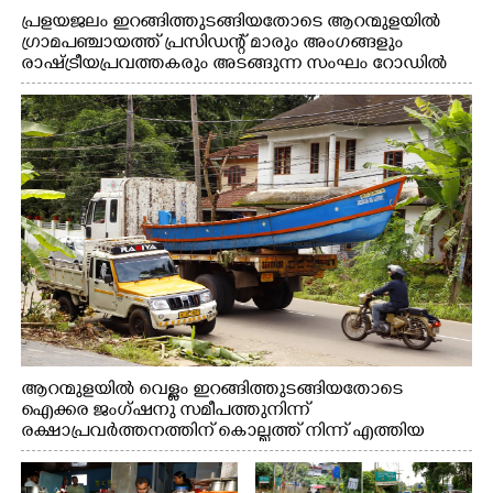
പ്രളയജലം ഇറങ്ങിത്തുടങ്ങിയതോടെ ആറന്മുളയിൽ
ഗ്രാമപഞ്ചായത്ത് പ്രസിഡന്റ് മാരും അംഗങ്ങളും
രാഷ്ട്രീയപ്രവത്തകരും അടങ്ങുന്ന സംഘം റോഡിൽ
അടിഞ്ഞ് കൂടിയ ചെളിയും മണ്ണും മറ്റ് മാലിന്യങ്ങളും
നീക്കം ചെയ്യുന്നു.
ആറന്മുളയിൽ വെള്ളം ഇറങ്ങിത്തുടങ്ങിയതോടെ
ഐക്കര ജംഗ്ഷനു സമീപത്തുനിന്ന്
രക്ഷാപ്രവർത്തനത്തിന് കൊല്ലത്ത് നിന്ന് എത്തിയ
ബോട്ടുകൾ തിരികെക്കൊണ്ടുപോകുന്നു.