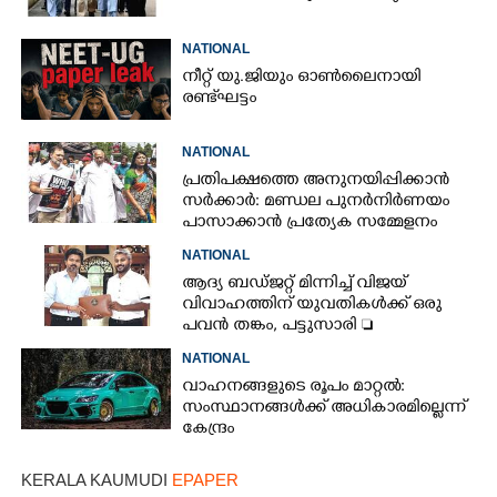
NATIONAL
നീറ്റ് യു.ജിയും ഓൺലൈനായി
രണ്ട് ഘട്ടം
NATIONAL
പ്രതിപക്ഷത്തെ അനുനയിപ്പിക്കാൻ
സർക്കാർ: മണ്ഡല പുനർനിർണയം
പാസാക്കാൻ പ്രത്യേക സമ്മേളനം
NATIONAL
ആദ്യ ബഡ്ജറ്റ് മിന്നിച്ച് വിജയ്
വിവാഹത്തിന് യുവതികൾക്ക് ഒരു
പവൻ തങ്കം, പട്ടുസാരി 
നവജാതശിശുക്കൾക്ക്
NATIONAL
സ്വർണമോതിരം  വിദ്യാർത്ഥികൾക്ക്
വാഹനങ്ങളുടെ രൂപം മാറ്റൽ:
സൈക്കിൾ
സംസ്ഥാനങ്ങൾക്ക് അധികാരമില്ലെന്ന്
കേന്ദ്രം
KERALA KAUMUDI
EPAPER