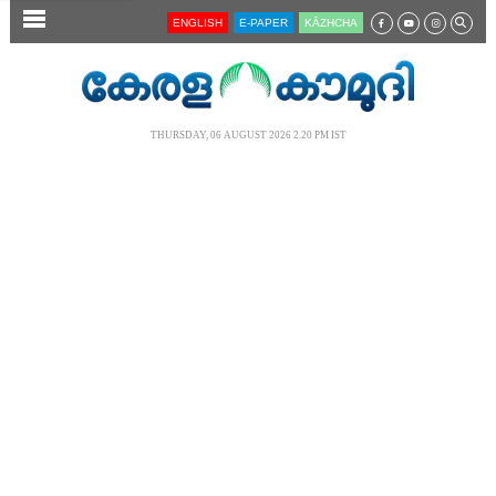
SECTIONS
ENGLISH
E-PAPER
KĀZHCHA
HOME
LATEST
THURSDAY, 06 AUGUST 2026 2.20 PM IST
AUDIO
NOTIFIED NEWS
POLL
KERALA
LOCAL
NEWS 360
CASE DIARY