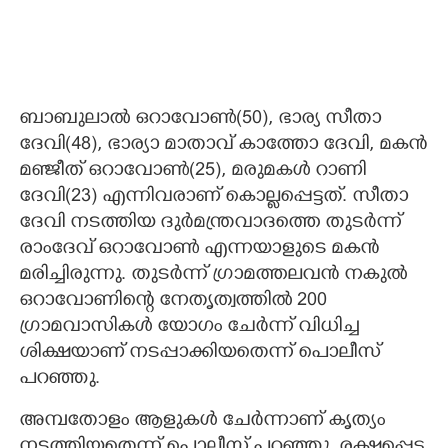
ബാബുലാൽ ഒറാവോൺ(50), ഭാര്യ സീതാ
ദേവി(48), ഭാര്യാ മാതാവ് കാത്തോ ദേവി, മകൻ
മഞ്ജീത് ഒറാവോൺ(25), മരുമകൾ റാണി
ദേവി(23) എന്നിവരാണ് കൊല്ലപ്പെട്ടത്. സീതാ
ദേവി നടത്തിയ ദുർമന്ത്രവാദത്തെ തുടർന്ന്
രാംദേവ് ഒറാവോൺ എന്നയാളുടെ മകൻ
മരിച്ചിരുന്നു. തുടർന്ന് ഗ്രാമത്തലവൻ നകുൽ
ഒറാവോണിന്റെ നേതൃത്വത്തിൽ 200
ഗ്രാമവാസികൾ യോഗം ചേർന്ന് വിധിച്ച
ശിക്ഷയാണ് നടപ്പാക്കിയതെന്ന് പൊലീസ്
പറഞ്ഞു.
അമ്പതോളം ആളുകൾ ചേർന്നാണ് കൃത്യം
നടത്തിയതെന്ന് പൊലീസ് പറഞ്ഞു. രക്ഷപ്പെട്ട