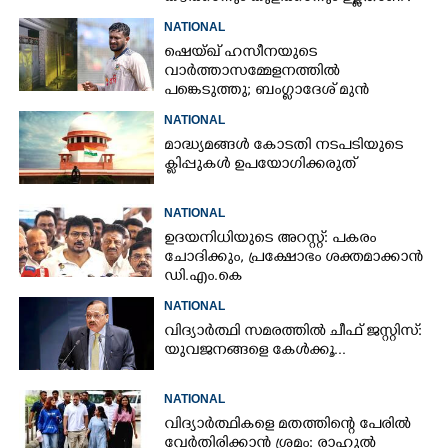
അച്ഛന്റെ സംസ്കാരചടങ്ങിനിടെ
NATIONAL
മക്കൾ
ഷെയ്ഖ് ഹസീനയുടെ
വാർത്താസമ്മേളനത്തിൽ
പങ്കെടുത്തു; ബംഗ്ലാദേശ് മുൻ
ക്യാപ്റ്റന്റെ വീടിന് നേരെ പെട്രോൾ
NATIONAL
ബോംബേറ്
മാദ്ധ്യമങ്ങൾ കോടതി നടപടിയുടെ
ക്ലിപ്പുകൾ ഉപയോഗിക്കരുത്
NATIONAL
ഉദയനിധിയുടെ അറസ്റ്റ്: പകരം
ചോദിക്കും,​ പ്രക്ഷോഭം ശക്തമാക്കാൻ
ഡി.എം.കെ
NATIONAL
വിദ്യാർത്ഥി സമരത്തിൽ ചീഫ് ജസ്റ്റിസ്:
യുവജനങ്ങളെ കേൾക്കൂ...
NATIONAL
വിദ്യാർത്ഥികളെ മതത്തിന്റെ പേരിൽ
വേർതിരിക്കാൻ ശ്രമം: രാഹുൽ