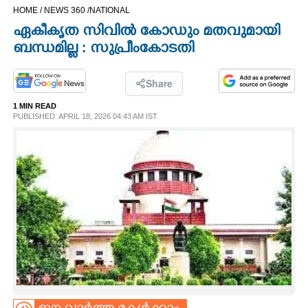
HOME /
NEWS 360 /
NATIONAL
CINEMA
ഏകീകൃത സിവിൽ കോഡും മതവുമായി
ബന്ധമില്ല : സുപ്രീംകോടതി
OPINION
Share
PHOTOS
1 MIN READ
PUBLISHED: APRIL 18, 2026 04:43 AM IST
LIFESTYLE
SPIRITUAL
INFO+
ART
ASTRO