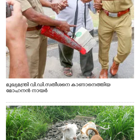
മുഖ്യമന്ത്രി വി.ഡി.സതീശനെ കാണാനെത്തിയ
മോഹനൻ നായർ