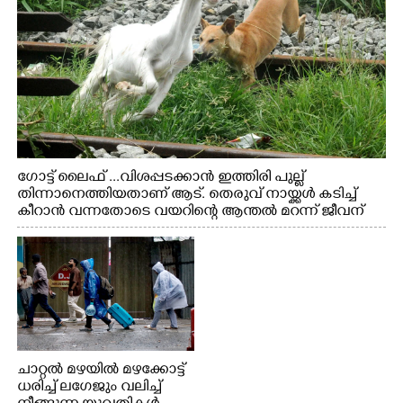
ഗോട്ട് ലൈഫ് ...വിശപ്പടക്കാൻ ഇത്തിരി പുല്ല്
തിന്നാനെത്തിയതാണ് ആട്. തെരുവ് നായ്ക്കൾ കടിച്ച്
കീറാൻ വന്നതോടെ വയറിന്റെ ആന്തൽ മറന്ന് ജീവന്
വേണ്ടിയായി ഓട്ടം. എറണാകുളം വാത്തുരുത്തിയിൽ
നിന്നുള്ള കാഴ്ച
ചാറ്റൽ മഴയിൽ മഴക്കോട്ട്
ധരിച്ച് ലഗേജും വലിച്ച്