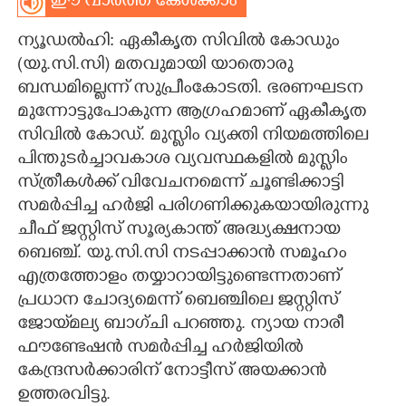
ഈ വാർത്ത കേൾക്കാം
CARTOONS
ന്യൂഡൽഹി: ഏകീകൃത സിവിൽ കോഡും
(യു.സി.സി) മതവുമായി യാതൊരു
LITERATURE
ബന്ധമില്ലെന്ന് സുപ്രീംകോടതി. ഭരണഘടന
മുന്നോട്ടുപോകുന്ന ആഗ്രഹമാണ് ഏകീകൃത
സിവിൽ കോഡ്. മുസ്ലിം വ്യക്തി നിയമത്തിലെ
ZOOM
പിന്തുടർച്ചാവകാശ വ്യവസ്ഥകളിൽ മുസ്ലിം
സ്ത്രീകൾക്ക് വിവേചനമെന്ന് ചൂണ്ടിക്കാട്ടി
CONTACT US
സമർപ്പിച്ച ഹ‌ർജി പരിഗണിക്കുകയായിരുന്നു
ചീഫ് ജസ്റ്റിസ് സൂര്യകാന്ത് അദ്ധ്യക്ഷനായ
ബെഞ്ച്. യു.സി.സി നടപ്പാക്കാൻ സമൂഹം
എത്രത്തോളം തയ്യാറായിട്ടുണ്ടെന്നതാണ്
പ്രധാന ചോദ്യമെന്ന് ബെഞ്ചിലെ ജസ്റ്റിസ്
ജോയ്‌മല്യ ബാഗ്ചി പറഞ്ഞു. ന്യായ നാരീ
ഫൗണ്ടേഷൻ സമ‌ർപ്പിച്ച ഹർജിയിൽ
കേന്ദ്രസർക്കാരിന് നോട്ടീസ് അയക്കാൻ
ഉത്തരവിട്ടു.