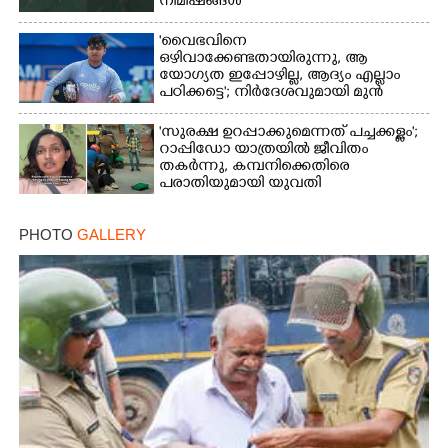
നിമിഷങ്ങൾ
'വൈഭവിനെ
ഒഴിവാക്കേണ്ടതായിരുന്നു,​ ആ
യോഗ്യത ഇപ്പോഴില്ല, ആദ്യം എല്ലാം
പഠിക്കട്ടെ'; നിർദേശവുമായി മുൻ
ക്രിക്കറ്റ് താരം
'സുരക്ഷ ഉറപ്പാക്കുമെന്നത് പച്ചക്കള്ളം';
റാപ്പിഡോ യാത്രയിൽ ജീവിതം
തകർന്നു, കമ്പനിക്കെതിരെ
പരാതിയുമായി യുവതി
PHOTO
GALLERY