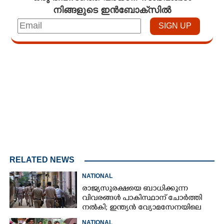
നിങ്ങളുടെ ഇൻബോക്സിൽ
Loaded
:
3.58%
/
Unmute
RELATED NEWS
NATIONAL
രാജ്യസുരക്ഷയെ ബാധിക്കുന്ന
വിവരങ്ങൾ പാകിസ്ഥാന് ചോ‌ർത്തി
നൽകി; ഇന്ത്യൻ വ്യോമസേനയിലെ
ഉന്നത ഉദ്യോഗസ്ഥൻ അറസ്റ്റിൽ
NATIONAL