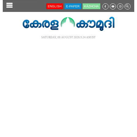
SECTIONS
ENGLISH
E-PAPER
KĀZHCHA
HOME
LATEST
SATURDAY, 08 AUGUST 2026 9.24 AM IST
AUDIO
NOTIFIED NEWS
POLL
KERALA
LOCAL
NEWS 360
CASE DIARY