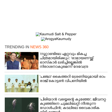
TRENDING IN
NEWS 360
'നൂറ്റാണ്ടിലെ ഏറ്റവും മികച്ച
ചിത്രമായിരിക്കും': 'രാമായണ'യ്ക്ക്
ഓസ്കാ‌ർ ലഭിച്ചില്ലെങ്കിൽ
നിരാശനാകുമെന്ന് ദേവേന്ദ്ര
ഫഡ്നാവിസ്
×
Share this link
'​പ​ഞ്ചാ​'​ ​കൈ​ത്ത​റി​ ​ശ്രേ​ണി​യു​മാ​യി​ ​രാം​
രാ​ജ് ​കോ​ട്ടൺ വിപണിയിൽ
'പിരിയാൻ വയ്യെന്റെ കുഞ്ഞേ'; ജീവനറ്റ
കുഞ്ഞിനെ ചുമലിലേറ്റി നീന്തുന്ന
Copy Link
ഡോൾഫിൻ; കടലിലെ വൈകാരിക