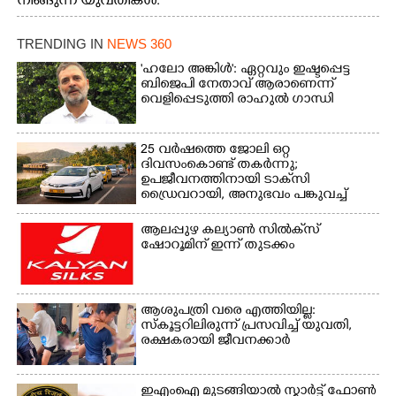
നീങ്ങുന്ന യുവതികൾ.
എറണാകുളം മേനകയിൽ
നിന്നുള്ള കാഴ്ച
TRENDING IN
NEWS 360
'ഹലോ അങ്കിൾ': ഏറ്റവും ഇഷ്ടപ്പെട്ട
ബിജെപി നേതാവ് ആരാണെന്ന്
വെളിപ്പെടുത്തി രാഹുൽ ഗാന്ധി
25 വർഷത്തെ ജോലി ഒറ്റ
ദിവസംകൊണ്ട് തകർന്നു;
ഉപജീവനത്തിനായി ടാക്‌സി
ഡ്രൈവറായി,​ അനുഭവം പങ്കുവച്ച്
യുവതി
ആലപ്പുഴ കല്യാൺ സിൽക്‌സ്
ഷോറൂമിന് ഇന്ന് തുടക്കം
ആശുപത്രി വരെ എത്തിയില്ല:
സ്കൂട്ടറിലിരുന്ന് പ്രസവിച്ച് യുവതി,
രക്ഷകരായി ജീവനക്കാർ
ഇഎംഐ മുടങ്ങിയാൽ സ്മാർട്ട് ഫോൺ