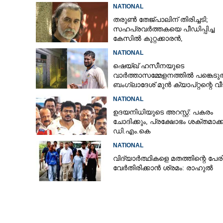
സൗജന്യമായി ലഭിക്കും
NATIONAL
തരുൺ തേജ്പാലിന് തിരിച്ചടി;
സഹപ്രവർത്തകയെ പീഡിപ്പിച്ച
കേസിൽ കുറ്റക്കാരൻ,
വിചാരണക്കോടതി വിധി റദ്ദാക്കി
NATIONAL
ഷെയ്ഖ് ഹസീനയുടെ
വാർത്താസമ്മേളനത്തിൽ പങ്കെടുത
ബംഗ്ലാദേശ് മുൻ ക്യാപ്റ്റന്റെ വീ
നേരെ പെട്രോൾ ബോംബേറ്
NATIONAL
ഉദയനിധിയുടെ അറസ്റ്റ്: പകരം
ചോദിക്കും,​ പ്രക്ഷോഭം ശക്തമാക
ഡി.എം.കെ
NATIONAL
വിദ്യാർത്ഥികളെ മതത്തിന്റെ പേ
വേർതിരിക്കാൻ ശ്രമം: രാഹുൽ