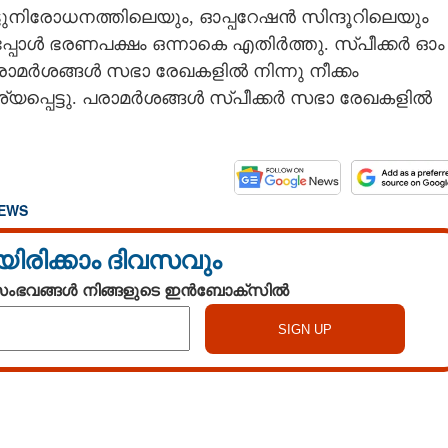
ോട്ടുനിരോധനത്തിലെയും, ഓപ്പറേഷൻ സിന്ദൂറിലെയും
്പോൾ ഭരണപക്ഷം ഒന്നാകെ എതിർത്തു. സ്‌പീക്കർ ഓം
പരാമർശങ്ങൾ സഭാ രേഖകളിൽ നിന്നു നീക്കം
യപ്പെട്ടു. പരാമർശങ്ങൾ സ്‌പീക്കർ സഭാ രേഖകളിൽ
NEWS
യിരിക്കാം ദിവസവും
 സംഭവങ്ങൾ നിങ്ങളുടെ ഇൻബോക്സിൽ
Share this link
Watch More