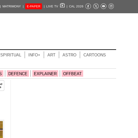
|
MATRIMONY |
E-PAPER
|
LIVE TV
|
CAL 2026
SPIRITUAL
INFO+
ART
ASTRO
CARTOONS
S
DEFENCE
EXPLAINER
OFFBEAT