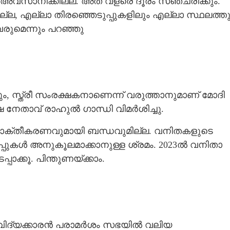
സാനിക്കില്ല. അത് വളരെ ദൂരം സഞ്ചരിക്കും.
ല്ല, എല്ലാ തിരഞ്ഞെടുപ്പുകളിലും എല്ലാ സ്ഥലത്തു
വരുമെന്നും പറഞ്ഞു
ാനും, സ്ത്രീ സംരക്ഷകനാണെന്ന് വരുത്താനുമാണ് മോദി
ഷ നേതാവ് രാഹുൽ ഗാന്ധി വിമർശിച്ചു.
ശാക്തീകരണവുമായി ബന്ധവുമില്ല. വനിതകളുടെ
്പുകൾ അനുകൂലമാക്കാനുള്ള ശ്രമം. 2023ൽ വനിതാ
ക്കൂ. പിന്തുണയ്‌ക്കാം.
ാലവിദ്യക്കാരൻ പരാമർശം സഭയിൽ വലിയ