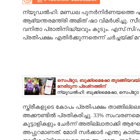
CARTOONS
ന്യൂഡൽഹി: മണ്ഡല പുനർനിർണയത്തെ എതിർക
ആഭ്യന്തരമന്ത്രി അമിത് ഷാ വിമർശിച്ചു. സ
വനിതാ പ്രാതിനിദ്ധ്യവും കൂടും. എസ്.സി/എസ
LITERATURE
പ്രതിപക്ഷം എതി‌ർക്കുന്നതെന്ന് ചർച്ചയ്‌ക്ക
ZOOM
CONTACT US
സെപ്‌‌റ്റോ, ബുക്ക്‌മൈഷോ തുടങ്ങിയവയ്ക
നേരിടുന്ന പ്രശ്‌നത്തിന്
ന്യൂഡൽഹി: ബുക്ക്‌മൈഷോ, സെപ്‌റ്റോ 
സ്ത്രീകളുടെ കോപം പ്രതിപക്ഷം താങ്ങില്ലെ
അക്കൗണ്ടിൽ പ്രതികരിച്ചു. 33% സംവര
കൂട്ടാളികളും ചേർന്ന് അതില്ലാതാക്കി ആഘോ
അപ്പുറമാണത്. മോദി സർക്കാർ എന്തു കാര്യ