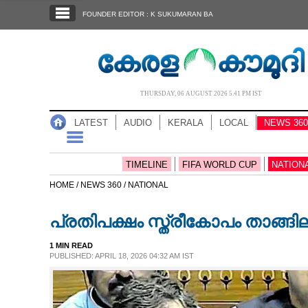
SECTIONS
FOUNDER EDITOR : K SUKUMARAN BA
HOME
LATEST
AUDIO
THURSDAY, 06 AUGUST 2026 5.41 PM IST
NOTIFIED NEWS
LATEST
AUDIO
KERALA
LOCAL
NEWS 360
POLL
KERALA
TIMELINE
FIFA WORLD CUP
NATION
HOME /
NEWS 360 /
NATIONAL
LOCAL
പ്രതിപക്ഷം സ്ത്രീകോപം താങ്ങി
NEWS 360
1 MIN READ
PUBLISHED: APRIL 18, 2026 04:32 AM IST
CASE DIARY