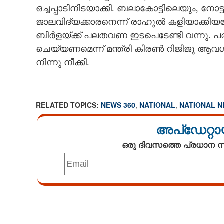
ഒച്ചപ്പാടിനിടയാക്കി. ബലാകോട്ടിലെയും, ന
ജാലവിദ്യക്കാരനെന്ന് രാഹുൽ കളിയാക്കിയപ
ബിർളയ്‌ക്ക് പലതവണ ഇടപെടേണ്ടി വന്നു. 
ചെയ്യണമെന്ന് മന്ത്രി കിരൺ റിജിജു ആവശ്
നിന്നു നീക്കി.
RELATED TOPICS:
NEWS 360
,
NATIONAL
,
NATIONAL 
അപ്ഡേറ്റാ
ഒരു ദിവസത്തെ പ്രധാന
Loaded
:
4.00%
/
Unmute