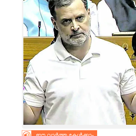
CINEMA
OPINION
PHOTOS
LIFESTYLE
SPIRITUAL
INFO+
ART
ASTRO
ഈ വാർത്ത കേൾക്കാം