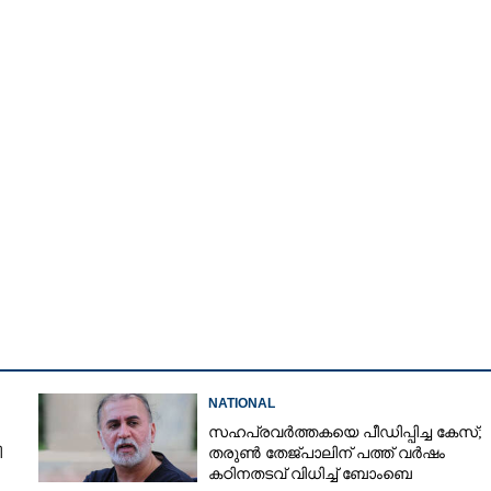
Copy Link
്രീകോപം താങ്ങില്ല:
NATIONAL
സഹപ്രവർത്തകയെ പീഡിപ്പിച്ച കേസ്;
ി
തരുൺ തേജ്‌പാലിന് പത്ത് വർഷം
കഠിനതടവ് വിധിച്ച് ബോംബെ