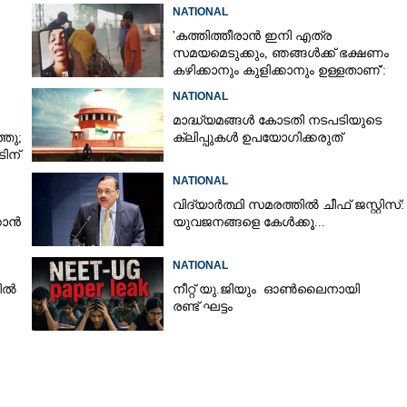
ഹൈക്കോടതി
NATIONAL
'കത്തിത്തീരാൻ ഇനി എത്ര
സമയമെടുക്കും, ഞങ്ങൾക്ക് ഭക്ഷണം
കഴിക്കാനും കുളിക്കാനും ഉള്ളതാണ്':
അച്ഛന്റെ സംസ്കാരചടങ്ങിനിടെ മക്കൾ
NATIONAL
മാദ്ധ്യമങ്ങൾ കോടതി നടപടിയുടെ
്തു;
ക്ലിപ്പുകൾ ഉപയോഗിക്കരുത്
ടിന്
NATIONAL
വിദ്യാർത്ഥി സമരത്തിൽ ചീഫ് ജസ്റ്റിസ്:
്കാൻ
യുവജനങ്ങളെ കേൾക്കൂ...
NATIONAL
രിൽ
നീറ്റ് യു.ജിയും ഓൺലൈനായി
രണ്ട് ഘട്ടം