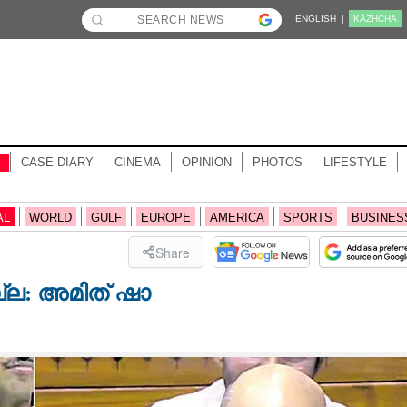
ENGLISH |
KĀZHCHA
CASE DIARY
CINEMA
OPINION
PHOTOS
LIFESTYLE
AL
WORLD
GULF
EUROPE
AMERICA
SPORTS
BUSINES
Share
ല്ല: അമിത് ഷാ