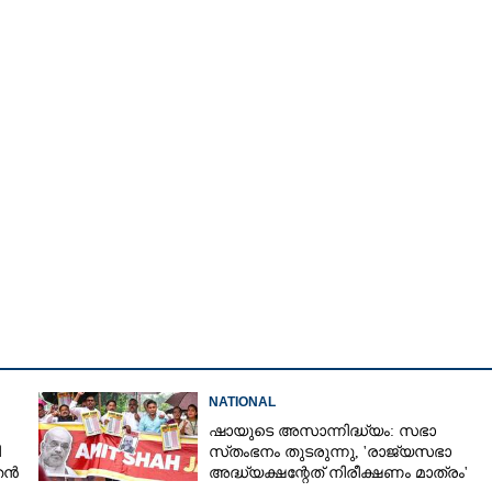
Copy Link
്ങളുടെ വായടപ്പിച്ച്
ിപ്പോർട്ടുകൾ കണ്ട്
 വരരുത്
NATIONAL
ഷായുടെ അസാന്നിദ്ധ്യം: സഭാ
ി
സ്‌തംഭനം തുടരുന്നു, 'രാജ്യസഭാ
തൻ
അദ്ധ്യക്ഷന്റേത് നിരീക്ഷണം മാത്രം'