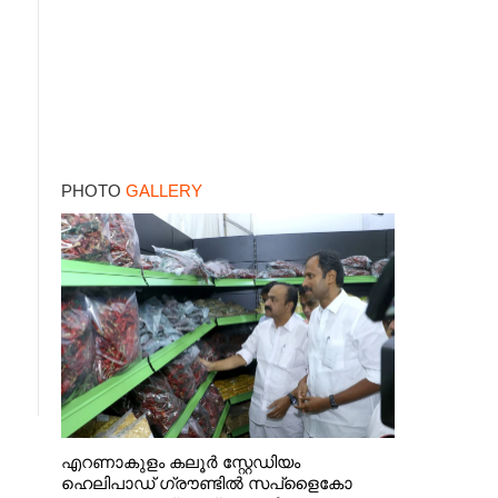
PHOTO
GALLERY
എറണാകുളം കലൂർ സ്റ്റേഡിയം
ഹെലിപാഡ് ഗ്രൗണ്ടിൽ സപ്ളൈകോ