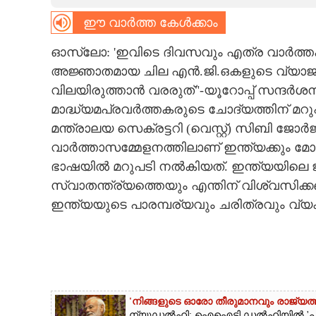
ഈ വാർത്ത കേൾക്കാം
CARTOONS
ഓസ്‌ലോ: 'ഇവിടെ ദിവസവും എത്ര വാർത്തകൾ
LITERATURE
അജ്ഞാതമായ ചില എൻ.ജി.ഒകളുടെ വ്യാജ റിപ
വിലയിരുത്താൻ വരരുത്"-യൂറോപ്പ് സന്ദർശനത
ZOOM
മാദ്ധ്യമപ്രവർത്തകരുടെ ചോദ്യത്തിന് 
മന്ത്രാലയ സെക്രട്ടറി (വെസ്റ്റ്) സിബി ജ
വാർത്താസമ്മേളനത്തിലാണ് ഇന്ത്യക്കും മ
CONTACT US
ഭാഷയിൽ മറുപടി നൽകിയത്. ഇന്ത്യയില
സ്വാതന്ത്ര്യത്തെയും എന്തിന് വിശ്വസിക്
ഇന്ത്യയുടെ പാരമ്പര്യവും ചരിത്രവും വ്യക
'നിങ്ങളുടെ ഓരോ തീരുമാനവും രാജ്യത്തി
ന്യൂഡൽഹി: ഐഐടി ഡൽഹിയിൽ 'പരം പ്ര