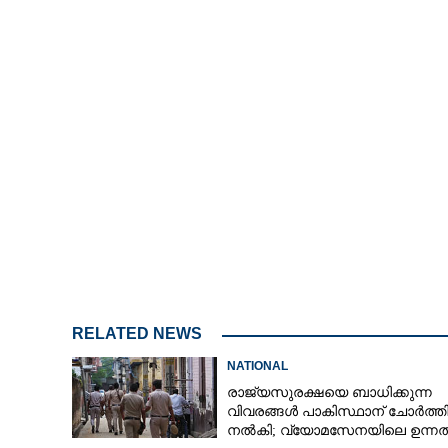
വിദേശ മാദ്ധ്യമങ
ഇന്ത്യ, വ്യാജ റ
വിലയിരുത്താൻ
RELATED NEWS
NATIONAL
രാജ്യസുരക്ഷയെ ബാധിക്കുന്ന
വിവരങ്ങൾ പാകിസ്ഥാന് ചോ‌ർത്ത
നൽകി; വ്യോമസേനയിലെ ഉന്ന