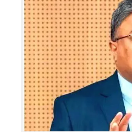
CINEMA
OPINION
PHOTOS
LIFESTYLE
SPIRITUAL
INFO+
ART
ASTRO