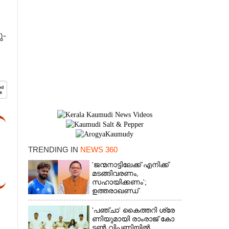
ു-
TRENDING IN
NEWS 360
×
'ജന്മനാട്ടിലേക്ക് എനിക്ക്
മടങ്ങിവരണം,
സഹായിക്കണം';
ഉത്തരാഖണ്ഡ്
മുഖ്യമന്ത്രിയോട്
അപേക്ഷയുമായി ഋഷഭ്
'​പ​ഞ്ചാ​'​ ​കൈ​ത്ത​റി​ ​ശ്രേ​
പന്ത്
ണി​യു​മാ​യി​ ​രാം​രാ​ജ് ​കോ​
ട്ടൺ വിപണിയിൽ