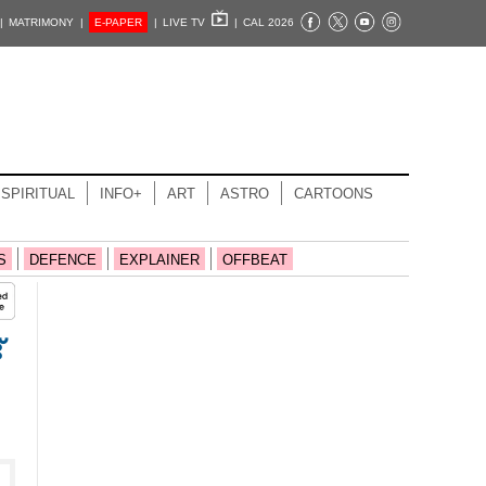
|
MATRIMONY |
E-PAPER
|
LIVE TV
|
CAL 2026
SPIRITUAL
INFO+
ART
ASTRO
CARTOONS
S
DEFENCE
EXPLAINER
OFFBEAT
്