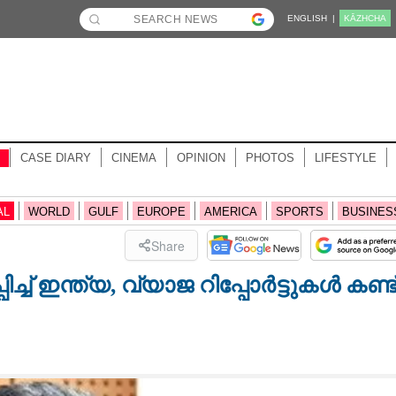
ENGLISH |
KĀZHCHA
CASE DIARY
CINEMA
OPINION
PHOTOS
LIFESTYLE
AL
WORLD
GULF
EUROPE
AMERICA
SPORTS
BUSINES
Share
്ച് ഇന്ത്യ, വ്യാജ റിപ്പോർട്ടുകൾ കണ്ട