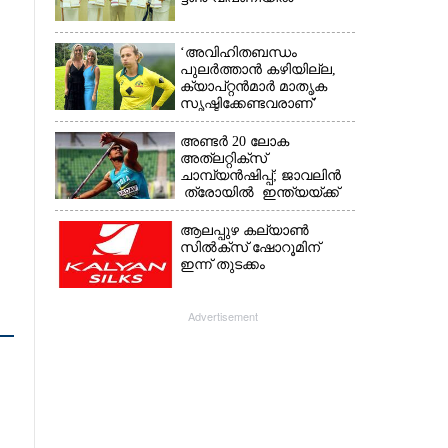
‘അവിഹിതബന്ധം
പുലർത്താൻ കഴിയില്ല,​
ക്യാപ്റ്റൻമാർ മാതൃക
സൃഷ്ടിക്കേണ്ടവരാണ്'
വിമർശനവുമായി ക്രിക്കറ്റ്
താരത്തിന്റെ ഭാര്യ
അണ്ടർ 20 ലോക
അത്‌ലറ്റിക്സ്
ചാമ്പ്യൻഷിപ്പ്; ജാവലിൻ
ത്രോയിൽ ഇന്ത്യയ്ക്ക്
വെള്ളി
ആലപ്പുഴ കല്യാൺ
സിൽക്‌സ് ഷോറൂമിന്
ഇന്ന് തുടക്കം
Advertisement