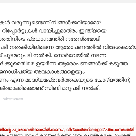
 വരുന്നുണ്ടെന്ന് നിങ്ങൾക്കറിയാമോ?
്പോർട്ടുകൾ വായിച്ചുമാത്രം ഇന്ത്യയെ
്തിനിടെ പ്രധാനമന്ത്രി നരേന്ദ്രമോദി
മറുപടി നൽകിയില്ലെന്ന ആരോപണത്തിൽ വിദേശകാര്
ോർജ് ചുട്ടമറുപടി നൽകി. നോർവേയിൽ നടന്ന
ോദിക്കുമെതിരെ ഉയർന്ന ആരോപണങ്ങൾക്ക് കടുത്ത
െ ജനാധിപത്യ അവകാശങ്ങളെയും
കണം എന്ന മാദ്ധ്യമപ്രവർത്തകയുടെ ചോദ്യത്തിന്,
്തമാക്കിക്കൊണ്ട് സിബി മറുപടി നൽകി.
Advertisement
ന്റെ പുരോഗതിക്കായിരിക്കണം',​ വിദ്യാർത്ഥികളോട് പ്രധാനമന്ത്രി
ജ്ഞ' സൂപ്പർ കമ്പ്യൂട്ടർ ഉദ്ഘാടനം ചെയ്‌ത ശേഷം 57-ാമത്