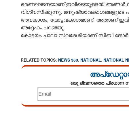
ഭരണഘടനയാണ് ഇവിടെയുള്ളത്. ഞങ്ങൾ സമ
വിശ്വസിക്കുന്നു. മനുഷ്യാവകാശങ്ങളുടെ ഏറ
അവകാശം, വോട്ടവകാശമാണ്. അതാണ് ഇവിടെ 
അദ്ദേഹം പറഞ്ഞു.
കോട്ടയം പാലാ സ്വദേശിയാണ് സിബി ജോർജ
RELATED TOPICS:
NEWS 360
,
NATIONAL
,
NATIONAL 
അപ്ഡേറ്റാ
ഒരു ദിവസത്തെ പ്രധാന
Loaded
:
2.78%
/
Unmute