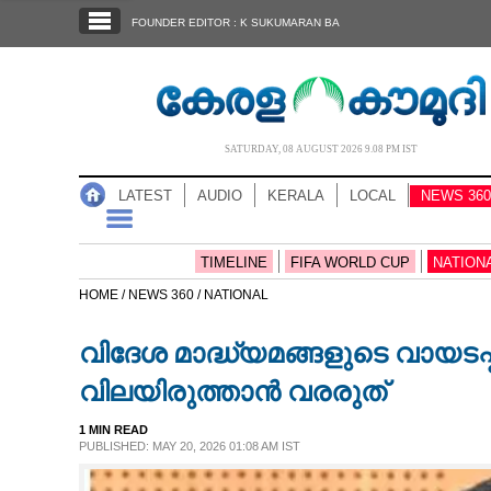
SECTIONS
FOUNDER EDITOR : K SUKUMARAN BA
HOME
LATEST
AUDIO
SATURDAY, 08 AUGUST 2026 9.08 PM IST
NOTIFIED NEWS
LATEST
AUDIO
KERALA
LOCAL
NEWS 360
POLL
KERALA
TIMELINE
FIFA WORLD CUP
NATION
HOME /
NEWS 360 /
NATIONAL
LOCAL
വിദേശ മാദ്ധ്യമങ്ങളുടെ വായടപ്പിച
NEWS 360
വിലയിരുത്താൻ വരരുത്
1 MIN READ
CASE DIARY
PUBLISHED: MAY 20, 2026 01:08 AM IST