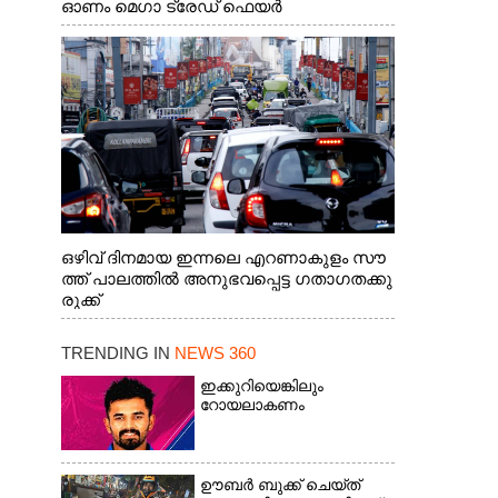
ഓണം മെഗാ ട്രേഡ് ഫെയർ
സംസ്ഥാനതല ഉദ്ഘാടനം നിർവഹിച്ച്
സ്റ്റാൾ സന്ദർശിക്കുന്ന മുഖ്യമന്ത്രി വി.ഡി.
സതീശൻ. മന്ത്രി അനൂപ് ജേക്കബ് സമീപം
ഒഴിവ് ദിനമായ ഇന്നലെ എറണാകുളം സൗ
ത്ത് പാലത്തിൽ അനുഭവപ്പെട്ട ഗതാഗതക്കു
രുക്ക്
TRENDING IN
NEWS 360
ഇക്കുറിയെങ്കിലും
റോയലാകണം
ഊബർ ബുക്ക് ചെയ്‌ത്