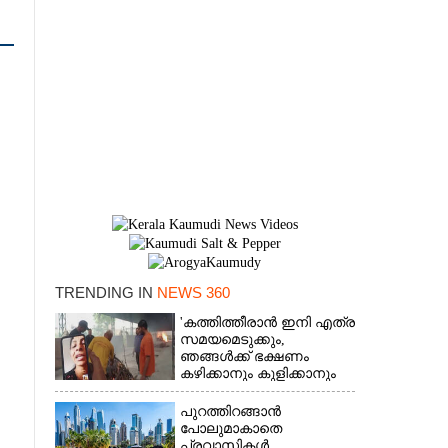
TRENDING IN
NEWS 360
'കത്തിത്തീരാൻ ഇനി എത്ര
×
സമയമെടുക്കും,
ഞങ്ങൾക്ക് ഭക്ഷണം
കഴിക്കാനും കുളിക്കാനും
ഉള്ളതാണ്': അച്ഛന്റെ
സംസ്കാരചടങ്ങിനിടെ
പുറത്തിറങ്ങാൻ
മക്കൾ
പോലുമാകാതെ
ദേശം
പ്രവാസികൾ