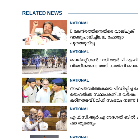
RELATED NEWS
NATIONAL
 കേന്ദ്രത്തിനെതിരെ വാങ്‌ചുക്
വാക്കുപാലിച്ചില്ല, ഫോട്ടോ
പുറത്തുവിട്ടു
NATIONAL
പെല്ലറ്റ് ഗൺ : സി.ആർ.പി.എഫി
വിശദീകരണം തേടി ഡൽഹി പൊല
NATIONAL
സഹപ്രവർത്തകയെ പീഡിപ്പിച്ച ക
തെഹൽക്ക സ്ഥാപകന് 10 വർഷം
കഠിനതടവ് വിധി സംഭവം നടന്ന് 1
വർഷം
NATIONAL
എ​ഫ്.​സി.​ആ​ർ.​എ​ ​ഭേ​ദ​ഗ​തി​ ​ബിൽ ച​ർ​
ഷാ​ ​തുടങ്ങും
NATIONAL