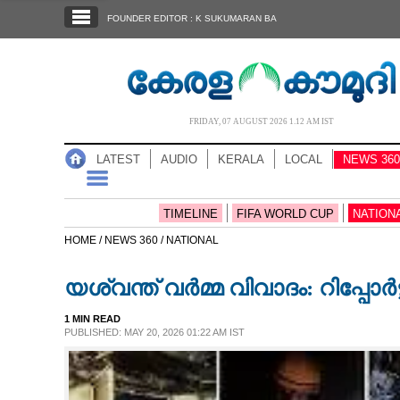
SECTIONS
FOUNDER EDITOR : K SUKUMARAN BA
HOME
LATEST
AUDIO
FRIDAY, 07 AUGUST 2026 1.12 AM IST
NOTIFIED NEWS
LATEST
AUDIO
KERALA
LOCAL
NEWS 360
POLL
KERALA
TIMELINE
FIFA WORLD CUP
NATION
HOME /
NEWS 360 /
NATIONAL
LOCAL
യശ്വന്ത് വർമ്മ വിവാദം: റിപ്പോർട്ട
NEWS 360
1 MIN READ
PUBLISHED: MAY 20, 2026 01:22 AM IST
CASE DIARY