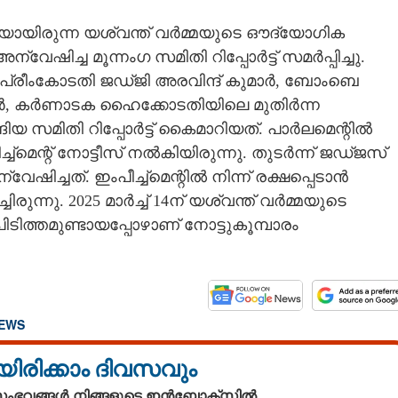
യിരുന്ന യശ്വന്ത് വർമ്മയുടെ ഔദ്യോഗിക
ഷിച്ച മൂന്നംഗ സമിതി റിപ്പോർട്ട് സമ‌ർപ്പിച്ചു.
ുപ്രീംകോടതി ജഡ്‌ജി അരവിന്ദ് കുമാർ, ബോംബെ
േഖർ,​ കർണാടക ഹൈക്കോടതിയിലെ മുതി‌ർന്ന
 സമിതി റിപ്പോർട്ട് കൈമാറിയത്.
പാർലമെന്റിൽ
ച്മെന്റ് നോട്ടീസ് നൽകിയിരുന്നു. തുടർന്ന്
ജഡ്‌ജസ്
ിച്ചത്. ഇംപീച്ച്മെന്റിൽ നിന്ന് രക്ഷപ്പെടാൻ
ന്നു. 2025 മ‌ാർച്ച് 14ന് യശ്വന്ത് വ‌ർമ്മയുടെ
തമുണ്ടായപ്പോഴാണ് നോട്ടുകൂമ്പാരം
NEWS
യിരിക്കാം ദിവസവും
 സംഭവങ്ങൾ നിങ്ങളുടെ ഇൻബോക്സിൽ