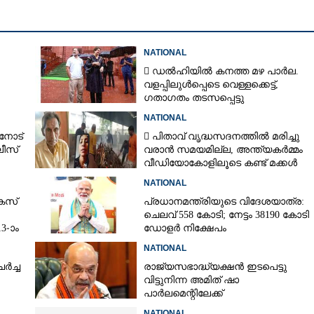
NATIONAL
 ഡൽഹിയിൽ കനത്ത മഴ പാർല.
വളപ്പിലുൾപ്പെടെ വെള്ളക്കെട്ട്,
ഗതാഗതം തടസപ്പെട്ടു
NATIONAL
നോട്
 പിതാവ് വൃദ്ധസദനത്തിൽ മരിച്ചു
ീസ്
വരാൻ സമയമില്ല,​ അന്ത്യകർമ്മം
വീഡിയോകോളിലൂടെ കണ്ട് മക്കൾ
NATIONAL
േസ്
പ്രധാനമന്ത്രിയുടെ വിദേശയാത്ര:
ചെലവ് 558 കോടി; നേട്ടം 38190 കോടി
3-ാം
ഡോളർ നിക്ഷേപം
NATIONAL
ച്ച​ ​
രാജ്യസഭാദ്ധ്യക്ഷൻ ഇടപെട്ടു
Share this link
വിട്ടുനിന്ന അമിത് ഷാ
പാർലമെന്റിലേക്ക്
പ്രതിപക്ഷ വികാരം മാനിക്കാൻ നിർദ്
NATIONAL