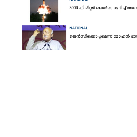
3000 കി.മീറ്റർ ലക്ഷ്യം ഭേദിച്ച് അഗ്ന
യശ്വന്ത് വർമ്മ വ
NATIONAL
സമർപ്പിച്ചു
ജെൻസിക്കൊപ്പമെന്ന് മോഹൻ ഭാ