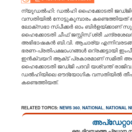
CARTOONS
ന്യൂഡൽഹി: ഡൽഹി ഹൈക്കോടതി ജഡ്‌ജിയാ
വസതിയിൽ നോട്ടുകൂമ്പാരം കണ്ടെത്തിയത് അന്വേ
ലോക്‌സഭാ സ്‌പീക്കർ ഓം ബിർളയ്‌ക്കാണ് സ
LITERATURE
ഹൈക്കോടതി ചീഫ് ജസ്റ്റിസ് ശ്രീ ചന്ദ്രശ
അഭിഭാഷകൻ ബി.വി. ആചാര്യ എന്നിവരടങ്ങിയ
ZOOM
ഭരണ-പ്രതിപക്ഷാംഗങ്ങൾ ഒറ്രക്കട്ടായി ഇംപീച്
ഇൻക്വയറി ആക്‌ട് പ്രകാരമാണ് സമിതി അന്വേഷ
CONTACT US
ഹൈക്കോടതി ജഡ്‌ജി പദവി യശ്വന്ത് രാജിവച്ചിരു
ഡൽഹിയിലെ ഔദ്യോഗിക വസതിയിൽ തീപിടിത്
കണ്ടെത്തിയത്.
RELATED TOPICS:
NEWS 360
,
NATIONAL
,
NATIONAL 
അപ്ഡേറ്റാ
ഒരു ദിവസത്തെ പ്രധാന