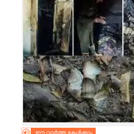
CINEMA
OPINION
PHOTOS
LIFESTYLE
SPIRITUAL
INFO+
ART
ASTRO
ഈ വാർത്ത കേൾക്കാം