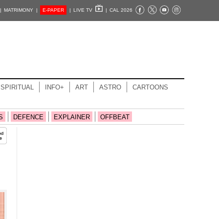
|
MATRIMONY |
E-PAPER
|
LIVE TV
|
CAL 2026
SPIRITUAL
INFO+
ART
ASTRO
CARTOONS
S
DEFENCE
EXPLAINER
OFFBEAT