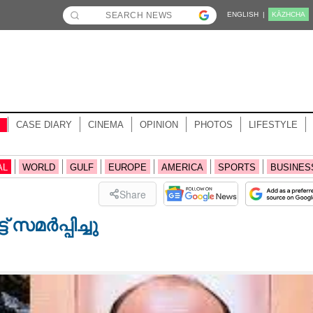
ENGLISH |
KĀZHCHA
CASE DIARY
CINEMA
OPINION
PHOTOS
LIFESTYLE
AL
WORLD
GULF
EUROPE
AMERICA
SPORTS
BUSINES
Share
് സമർപ്പിച്ചു