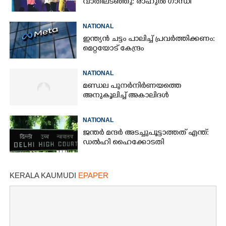
വാതിലടഞ്ഞു: രാഹുൽ ഗാന്ധി
NATIONAL
ഇന്ത്യൻ ചട്ടം പാലിച്ച് പ്രവർത്തിക്കണം:
മെറ്റയോട് കേന്ദ്രം
NATIONAL
മണ്ഡല പുനർനിർണയത്തെ
അനുകൂലിച്ച് അകാലിദൾ
NATIONAL
ജന്ത‌‌ർ മന്ദർ അടച്ചുപൂട്ടാത്തത് എന്ത്:
ഡൽഹി ഹൈക്കോടതി
×
Share this link
KERALA KAUMUDI
EPAPER
Copy Link