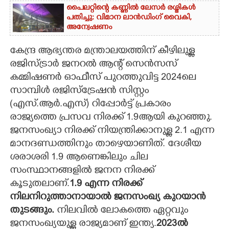
പൈലറ്റിന്റെ കണ്ണിൽ ലേസർ രശ്മികൾ
പതിച്ചു: വിമാന ലാൻഡിംഗ് വൈകി,
അന്വേഷണം
കേന്ദ്ര ആഭ്യന്തര മന്ത്രാലയത്തിന് കീഴിലുള്ള
രജിസ്ട്രാർ ജനറൽ ആന്റ് സെൻസസ്
കമ്മിഷണർ ഓഫീസ് പുറത്തുവിട്ട 2024ലെ
സാമ്പിൾ രജിസ്ട്രേഷൻ സിസ്റ്റം
(എസ്.ആർ.എസ്) റിപ്പോർട്ട് പ്രകാരം
രാജ്യത്തെ പ്രസവ നിരക്ക് 1.9ആയി കുറഞ്ഞു.
ജനസംഖ്യാ നിരക്ക് നിയന്ത്രിക്കാനുള്ള 2.1 എന്ന
മാനദണ്ഡത്തിനും താഴെയാണിത്. ദേശീയ
ശരാശരി 1.9 ആണെങ്കിലും ചില
സംസ്ഥാനങ്ങളിൽ ജനന നിരക്ക്
കൂടുതലാണ്.
1.9 എന്ന നിരക്ക്
നിലനിറുത്താനായാൽ ജനസംഖ്യ കുറയാൻ
തുടങ്ങും.
നിലവിൽ ലോകത്തെ ഏറ്റവും
ജനസംഖ്യയുള്ള രാജ്യമാണ് ഇന്ത്യ.
2023ൽ