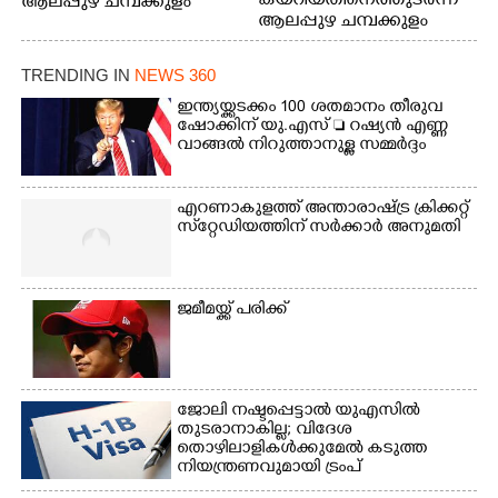
കയറിയതിനെത്തുടർന്ന്
ആലപ്പുഴ ചമ്പക്കുളം
ആലപ്പുഴ ചമ്പക്കുളം
ഫാദർ തോമസ്
ഫാദർ തോമസ്
പോരൂക്കര സെൻട്രൽ
പോരൂക്കര സെൻട്രൽ
സ്കൂളിലെ ദുരിതാശ്വാസ
TRENDING IN
NEWS 360
സ്കൂളിലെ ദുരിതാശ്വാസ
ക്യാമ്പിലെത്തിയവർ
ക്യാമ്പിലെത്തിയവർ മഴ
വസ്ത്രങ്ങൾ
ഇന്ത്യയ്ക്കടക്കം 100 ശതമാനം തീരുവ
ഷോക്കിന് യു.എസ്  റഷ്യൻ എണ്ണ
മാറിനിന്ന ഇടവേളയിൽ
ഉണക്കാനിട്ടിരിക്കുന്ന
വാങ്ങൽ നിറുത്താനുള്ള സമ്മർദ്ദം
ക്യാമ്പ് പരിസരത്ത്
ഗോൾപോസ്റ്റിന് മുന്നിൽ
വസ്ത്രങ്ങൾ
ഫുട്ബോൾ കളികളിൽ
ഉണക്കാനിടുന്ന കാഴ്ച.
ഏർപ്പെട്ടിരിക്കുന്ന
എറണാകുളത്ത് അന്താരാഷ്ട്ര ക്രിക്കറ്റ്
കുട്ടികൾ
സ്‌റ്റേഡിയത്തിന് സർക്കാർ അനുമതി
ജമീമയ്ക്ക് പരിക്ക്
ജോലി നഷ്ടപ്പെട്ടാൽ യുഎസിൽ
തുടരാനാകില്ല; വിദേശ
തൊഴിലാളികൾക്കുമേൽ കടുത്ത
നിയന്ത്രണവുമായി ട്രംപ്‌