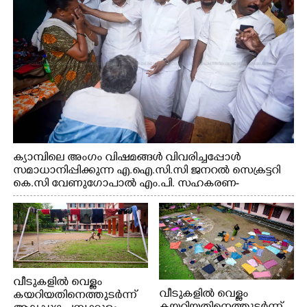
റെജി ചെറിയാൻ എം. എൽ. എ എന്നിവർ സമീപം
ക്യാമ്പിലെ അംഗം വിഷമങ്ങൾ വിവരിച്ചപ്പോൾ
സമാധാനിപ്പിക്കുന്ന എ.ഐ.സി.സി ജനറൽ സെക്രട്ടറി
കെ.സി വേണുഗോപാൽ എം.പി. സഹകരണ-
എക്സൈസ് വകുപ്പ് മന്ത്രി എം. ലിജു, എന്നിവർ
വീടുകളിൽ വെള്ളം
വീടുകളിൽ വെള്ളം
കയറിയതിനെത്തുടർന്ന്