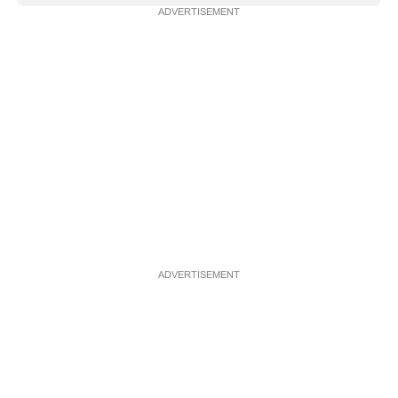
ADVERTISEMENT
CARTOONS
LITERATURE
ZOOM
CONTACT US
ADVERTISEMENT