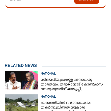
Loaded
:
3.67%
/
Unmute
RELATED NEWS
NATIONAL
സിജെപിയുമായുള്ള അനാവശ്യ
താരതമ്യം: തരൂരിനോട് കോൺഗ്രസ്
നേതൃത്വത്തിന് അതൃപ്തി,
താക്കീതുമായി കെസി
NATIONAL
വേണുഗോപാൽ
ബരാമതിയിൽ വിമാനാപകടം;
തകർന്നുവീണത് സ്വകാര്യ