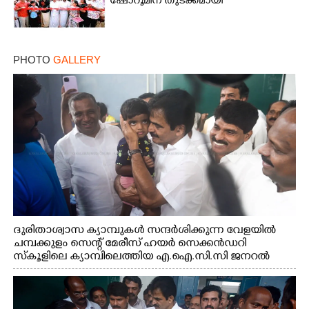
ഷോറൂമിന് തുടക്കമായി
PHOTO
GALLERY
ദുരിതാശ്വാസ ക്യാമ്പുകൾ സന്ദർശിക്കുന്ന വേളയിൽ
ചമ്പക്കുളം സെന്റ് മേരീസ് ഹയർ സെക്കൻഡറി
സ്കൂളിലെ ക്യാമ്പിലെത്തിയ എ.ഐ.സി.സി ജനറൽ
സെക്രട്ടറി കെ.സി വേണുഗോപാൽ എം.പി കുരുന്നിനെ
എടുത്ത് ലാളിച്ചപ്പോൾ. സഹകരണ-എക്സൈസ്
വകുപ്പ് മന്ത്രി എം. ലിജു, കൃഷിവകുപ്പ് മന്ത്രി ടി. സിദ്ദിഖ്,