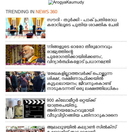
TRENDING IN
NEWS 360
സൗദി - തുർക്കി - പാക് പ്രതിരോധ
കരാറിലൂടെ പുതിയ ശാക്തിക ചേരി
'നിങ്ങളുടെ ഓരോ തീരുമാനവും
രാജ്യത്തിന്റെ
പുരോഗതിക്കായിരിക്കണം',​
വിദ്യാർത്ഥികളോട് പ്രധാനമന്ത്രി
'രേഖകളില്ലാത്തവർക്ക് പൊള്ളുന്ന
ശിക്ഷ', ദക്ഷിണാഫ്രിക്കയിൽ
കൂട്ടപ്പലായനം; ജീവനുംകൊണ്ട്
നാടുകടന്നത് ഒരു ലക്ഷത്തിലധികം
പേർ
900 കിലോമീറ്റർ ഒറ്റയ്‌ക്ക്
യാത്രചെ‌യ്‌തു,​
അഭിനയമോഹവുമായി
വീടുവിട്ടിറങ്ങിയ പതിനാറുകാരനെ
കണ്ടെത്തിയത് ഫിലിം സിറ്റിയിൽ
ആലപ്പുഴയിൽ കല്യാൺ സിൽക്‌സ്