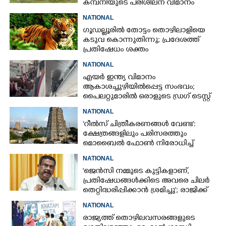
കമ്പനിയുടെ പരിശീലന വിമാനം
NATIONAL
ഗൂഡല്ലൂരിൽ തോട്ടം തൊഴിലാളിയെ
കടുവ കൊന്നുതിന്നു; പ്രദേശത്ത്
പ്രതിഷേധം ശക്തം
NATIONAL
എയർ ഇന്ത്യ വിമാനം
ആകാശച്ചുഴിയിൽപ്പെട്ട സംഭവം;
പൈലറ്റുമാരിൽ ഒരാളുടെ ഡ്രഗ് ടെസ്റ്റ്
ഫലം പോസിറ്റീവ്
NATIONAL
'റീൽസ് ചിത്രീകരണങ്ങൾ വേണ്ട':
ക്ഷേത്രങ്ങളിലും പരിസരത്തും
മൊബൈൽ ഫോൺ നിരോധിച്ച്
തമിഴ്നാട് സർക്കാർ
NATIONAL
'ജെൻസി നമ്മുടെ കുട്ടികളാണ്,
പ്രതിഷേധങ്ങൾക്കിടെ അവരെ ചിലർ
തെറ്റിദ്ധരിപ്പിക്കാൻ ശ്രമിച്ചു'; രാജിക്ക്
ശേഷം ആദ്യമായി പ്രതികരിച്ച്
NATIONAL
ധർമ്മേന്ദ്ര പ്രധാൻ
രാജ്യത്ത് തൊഴിലവസരങ്ങളുടെ