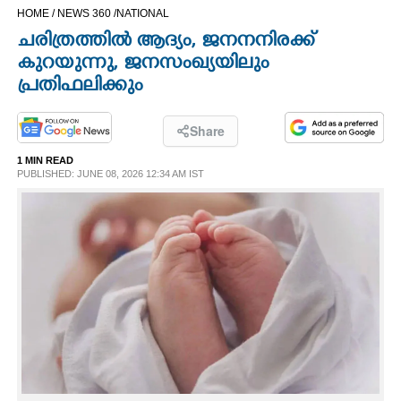
HOME /
NEWS 360 /
NATIONAL
CINEMA
ചരിത്രത്തിൽ ആദ്യം, ജനനനിരക്ക്
കുറയുന്നു, ജനസംഖ്യയിലും
OPINION
പ്രതിഫലിക്കും
PHOTOS
Share
1 MIN READ
LIFESTYLE
PUBLISHED: JUNE 08, 2026 12:34 AM IST
SPIRITUAL
INFO+
ART
ASTRO