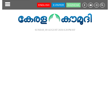
SECTIONS
ENGLISH
E-PAPER
KĀZHCHA
HOME
LATEST
SUNDAY, 09 AUGUST 2026 8.28 PM IST
AUDIO
NOTIFIED NEWS
POLL
KERALA
LOCAL
NEWS 360
CASE DIARY