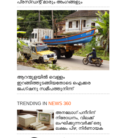
പ്രസിഡന്റ് മാരും അംഗങ്ങളും
രാഷ്ട്രീയപ്രവത്തകരും അടങ്ങുന്ന സംഘം
റോഡിൽ അടിഞ്ഞ് കൂടിയ ചെളിയും മണ്ണും
മറ്റ് മാലിന്യങ്ങളും നീക്കം ചെയ്യുന്നു.
ആറന്മുളയിൽ വെള്ളം
ഇറങ്ങിത്തുടങ്ങിയതോടെ ഐക്കര
ജംഗ്ഷനു സമീപത്തുനിന്ന്
രക്ഷാപ്രവർത്തനത്തിന് കൊല്ലത്ത് നിന്ന്
എത്തിയ ബോട്ടുകൾ
TRENDING IN
NEWS 360
തിരികെക്കൊണ്ടുപോകുന്നു.
അനലോഗ് പനീറിന്
നിരോധനം, വിലക്ക്
ലംഘിക്കുന്നവർക്ക് ഒരു
ലക്ഷം പിഴ; നിർണായക
തീരുമാനമെടുത്ത്