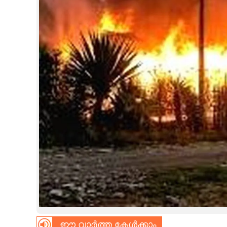
CINEMA
OPINION
PHOTOS
LIFESTYLE
SPIRITUAL
INFO+
ART
ASTRO
ഈ വാർത്ത കേൾക്കാം