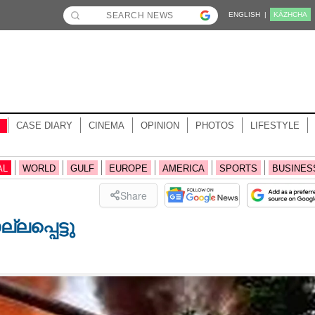
ENGLISH |
KĀZHCHA
CASE DIARY
CINEMA
OPINION
PHOTOS
LIFESTYLE
AL
WORLD
GULF
EUROPE
AMERICA
SPORTS
BUSINES
Share
ലപ്പെട്ടു