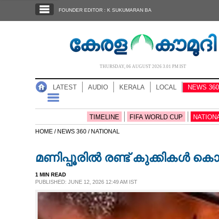
SECTIONS
FOUNDER EDITOR : K SUKUMARAN BA
HOME
LATEST
AUDIO
THURSDAY, 06 AUGUST 2026 3.01 PM IST
NOTIFIED NEWS
LATEST
AUDIO
KERALA
LOCAL
NEWS 360
POLL
KERALA
TIMELINE
FIFA WORLD CUP
NATION
HOME /
NEWS 360 /
NATIONAL
LOCAL
മണിപ്പൂരിൽ രണ്ട് കുക്കികൾ കൊല്
NEWS 360
1 MIN READ
PUBLISHED: JUNE 12, 2026 12:49 AM IST
CASE DIARY