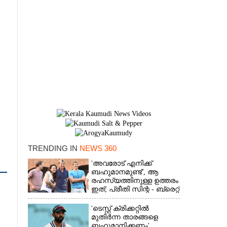
TRENDING IN
NEWS 360
'അവരോട് എനിക്ക്
ബഹുമാനമുണ്ട്',​ ആ
×
രഹസ്യത്തിനുള്ള ഉത്തരം
ഇത്; പ്രീതി സിന്റ - ബ്രെറ്റ്
ലീ പ്രണയകഥയ്ക്ക്
ഒടുവിൽ മറുപടി
'ടെസ്റ്റ് ക്രിക്കറ്റിൽ
മുതിർന്ന താരങ്ങളെ
ബഹുമാനിക്കണം',