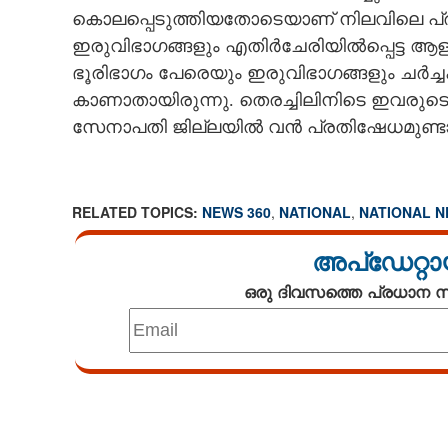
കൊലപ്പെടുത്തിയതോടെയാണ് നിലവിലെ പ്രശ്ന
ഇരുവിഭാഗങ്ങളും എതിർചേരിയിൽപ്പെട്ട ആള
ഭൂരിഭാഗം പേരെയും ഇരുവിഭാഗങ്ങളും ചർച്ചക
കാണാതായിരുന്നു. തെരച്ചിലിനിടെ ഇവരുടെ
സേനാപതി ജില്ലയിൽ വൻ പ്രതിഷേധമുണ്ടാ
RELATED TOPICS:
NEWS 360
,
NATIONAL
,
NATIONAL 
അപ്ഡേറ്റാ
ഒരു ദിവസത്തെ പ്രധാന
Loaded
:
3.29%
/
Mute