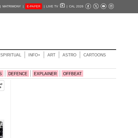
|
MATRIMONY |
E-PAPER
|
LIVE TV
|
CAL 2026
SPIRITUAL
INFO+
ART
ASTRO
CARTOONS
S
DEFENCE
EXPLAINER
OFFBEAT