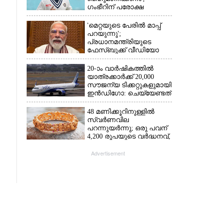
ഗംഭീറിന് പരോക്ഷ
മുന്നറിയിപ്പുമായി രഹാനെ
'മെറ്റയുടെ പേരിൽ മാപ്പ്
പറയുന്നു';
പ്രധാനമന്ത്രിയുടെ
ഫേസ്‌ബുക്ക് വീഡിയോ
നീക്കം ചെയ്തതിൽ
ക്ഷമാപണം
20-ാം വാർഷികത്തിൽ
യാത്രക്കാർക്ക് 20,000
സൗജന്യ ടിക്കറ്റുകളുമായി
ഇൻഡിഗോ: ചെയ്യേണ്ടത്
ഇത്രമാത്രം
48 മണിക്കൂറിനുള്ളിൽ
സ്വർണവില
പറന്നുയർന്നു; ഒരു പവന്
4,200 രൂപയുടെ വർദ്ധനവ്,
വിവാഹ സീസണിൽ
കനത്ത തിരിച്ചടി
Advertisement