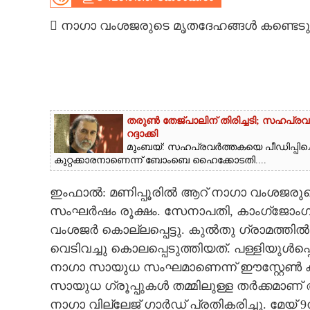
CARTOONS
 നാഗാ വംശജരുടെ മൃതദേഹങ്ങൾ കണ്ടെടു
LITERATURE
ZOOM
തരുൺ തേജ്പാലിന് തിരിച്ചടി; സഹപ്രവർ
റദ്ദാക്കി
CONTACT US
മുംബയ്: സഹപ്രവർത്തകയെ പീഡിപ്പി
കുറ്റക്കാരനാണെന്ന് ബോംബെ ഹൈക്കോടതി....
ഇംഫാൽ: മണിപ്പൂരിൽ ആറ് നാഗാ വംശജരുട
സംഘർഷം രൂക്ഷം. സേനാപതി, കാംഗ്ജോംഗ് 
വംശജർ കൊല്ലപ്പെട്ടു. കുൽതു ഗ്രാമത്തി
വെടിവച്ചു കൊലപ്പെടുത്തിയത്. പള്ളിയുൾപ്പ
നാഗാ സായുധ സംഘമാണെന്ന് ഈസ്റ്റേൺ കുക
സായുധ ഗ്രൂപ്പുകൾ തമ്മിലുള്ള തർക്കമാണ്
നാഗാ വില്ലേജ് ഗാർഡ് പ്രതികരിച്ചു. മേയ് 