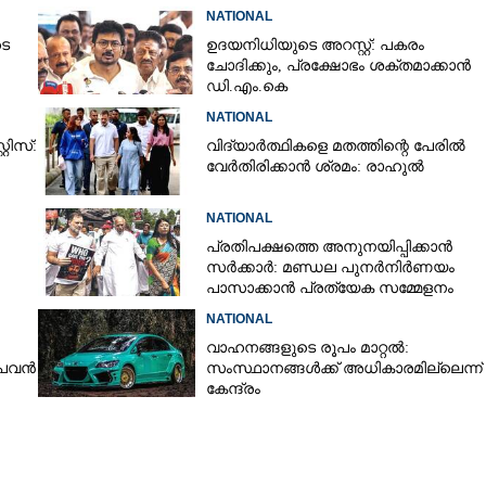
്കൾ
നേരെ പെട്രോൾ ബോംബേറ്
NATIONAL
ടെ
ഉദയനിധിയുടെ അറസ്റ്റ്: പകരം
ചോദിക്കും,​ പ്രക്ഷോഭം ശക്തമാക്കാൻ
Copy Link
ഡി.എം.കെ
് കുക്കികൾ കൊല്ലപ്പെട്ടു
NATIONAL
റിസ്:
വിദ്യാർത്ഥികളെ മതത്തിന്റെ പേരിൽ
വേർതിരിക്കാൻ ശ്രമം: രാഹുൽ
NATIONAL
പ്രതിപക്ഷത്തെ അനുനയിപ്പിക്കാൻ
സർക്കാർ: മണ്ഡല പുനർനിർണയം
പാസാക്കാൻ പ്രത്യേക സമ്മേളനം
NATIONAL
വാഹനങ്ങളുടെ രൂപം മാറ്റൽ:
 പവൻ
സംസ്ഥാനങ്ങൾക്ക് അധികാരമില്ലെന്ന്
കേന്ദ്രം
ക്ക്