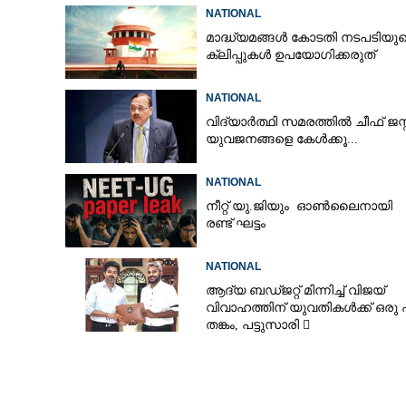
അച്ഛന്റെ സംസ്കാരചടങ്ങിനിടെ മക
NATIONAL
മാദ്ധ്യമങ്ങൾ കോടതി നടപടിയു
ക്ലിപ്പുകൾ ഉപയോഗിക്കരുത്
മണിപ്പൂരിൽ രണ്ട
NATIONAL
വിദ്യാർത്ഥി സമരത്തിൽ ചീഫ് ജസ്റ്
യുവജനങ്ങളെ കേൾക്കൂ...
NATIONAL
നീറ്റ് യു.ജിയും ഓൺലൈനായി
രണ്ട് ഘട്ടം
NATIONAL
ആദ്യ ബഡ്ജറ്റ് മിന്നിച്ച് വിജയ്
വിവാഹത്തിന് യുവതികൾക്ക് ഒരു
തങ്കം, പട്ടുസാരി 
നവജാതശിശുക്കൾക്ക്
സ്വർണമോതിരം  വിദ്യാർത്ഥികൾ
സൈക്കിൾ