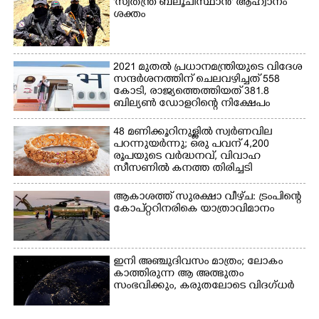
'സ്വതന്ത്ര ബലൂചിസ്ഥാൻ' ആഹ്വാനം
ശക്തം
2021 മുതൽ പ്രധാനമന്ത്രിയുടെ വിദേശ
സന്ദർശനത്തിന് ചെലവഴിച്ചത് 558
കോടി, രാജ്യത്തെത്തിയത് 381.8
ബില്യൺ ഡോളറിന്റെ നിക്ഷേപം
48 മണിക്കൂറിനുള്ളിൽ സ്വർണവില
പറന്നുയർന്നു; ഒരു പവന് 4,200
രൂപയുടെ വർദ്ധനവ്, വിവാഹ
സീസണിൽ കനത്ത തിരിച്ചടി
ആകാശത്ത് സുരക്ഷാ വീഴ്‌ച: ട്രംപിന്റെ
കോ‌പ്‌റ്ററിനരികെ യാത്രാവിമാനം
ഇനി അഞ്ചുദിവസം മാത്രം; ലോകം
കാത്തിരുന്ന ആ അത്ഭുതം
സംഭവിക്കും, കരുതലോടെ വിദഗ്ധർ