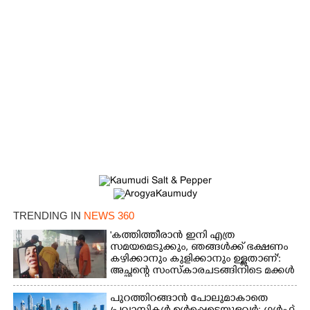
TRENDING IN
NEWS 360
'കത്തിത്തീരാൻ ഇനി എത്ര
സമയമെടുക്കും, ഞങ്ങൾക്ക് ഭക്ഷണം
കഴിക്കാനും കുളിക്കാനും ഉള്ളതാണ്':
അച്ഛന്റെ സംസ്കാരചടങ്ങിനിടെ മക്കൾ
പുറത്തിറങ്ങാൻ പോലുമാകാതെ