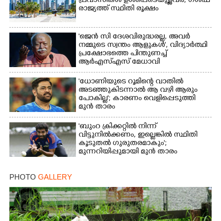
പ്രവാസികൾ ഉൾപ്പെടെയുള്ളവർ; ഗൾഫ്
രാജ്യത്ത് സ്ഥിതി രൂക്ഷം
'ജെൻ സി ദേശവിരുദ്ധരല്ല, അവർ
നമ്മുടെ സ്വന്തം ആളുകൾ', വിദ്യാർത്ഥി
പ്രക്ഷോഭത്തെ പിന്തുണച്ച്
ആർഎസ്‌എസ് മേധാവി
'ധോണിയുടെ റൂമിന്റെ വാതിൽ
അടഞ്ഞുകിടന്നാൽ ആ വഴി ആരും
പോകില്ല'; കാരണം വെളിപ്പെടുത്തി
മുൻ താരം
'ബുംറ ക്രിക്കറ്റിൽ നിന്ന്
വിട്ടുനിൽക്കണം, ഇല്ലെങ്കിൽ സ്ഥിതി
കൂടുതൽ ഗുരുതരമാകും';
മുന്നറിയിപ്പുമായി മുൻ താരം
PHOTO
GALLERY