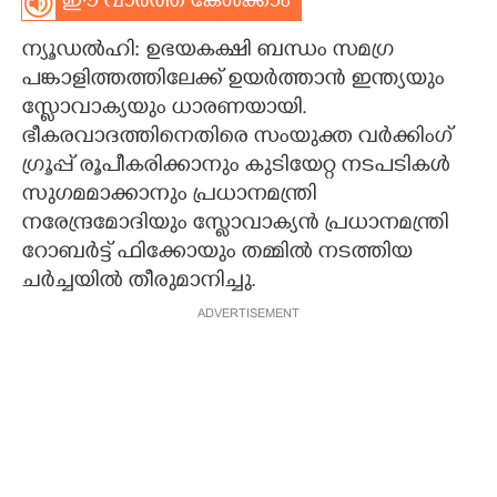
ഈ വാർത്ത കേൾക്കാം
CARTOONS
ന്യൂഡൽഹി: ഉഭയകക്ഷി ബന്ധം സമഗ്ര
പങ്കാളിത്തത്തിലേക്ക് ഉയർത്താൻ ഇന്ത്യയും
LITERATURE
സ്ളോവാക്യയും ധാരണയായി.
ഭീകരവാദത്തിനെതിരെ സംയുക്ത വർക്കിംഗ്
ഗ്രൂപ്പ് രൂപീകരിക്കാനും കുടിയേറ്റ നടപടികൾ
ZOOM
സുഗമമാക്കാനും പ്രധാനമന്ത്രി
നരേന്ദ്രമോദിയും സ‌്ളോവാക്യൻ പ്രധാനമന്ത്രി
CONTACT US
റോബർട്ട് ഫിക്കോയും തമ്മിൽ നടത്തിയ
ചർച്ചയിൽ തീരുമാനിച്ചു.
ADVERTISEMENT