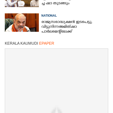
ച്ച​ ​ഷാ​ ​തുടങ്ങും
NATIONAL
രാജ്യസഭാദ്ധ്യക്ഷൻ ഇടപെട്ടു,
വിട്ടുനിന്ന അമിത് ഷാ
പാർലമെന്റിലേക്ക്
KERALA KAUMUDI
EPAPER
×
Share this link
Copy Link