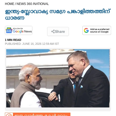
HOME /
NEWS 360 /
NATIONAL
CINEMA
ഇന്ത്യ-സ്ളോവാക്യ സമഗ്ര പങ്കാളിത്തത്തിന്
ധാരണ
OPINION
Share
PHOTOS
1 MIN READ
PUBLISHED: JUNE 16, 2026 12:59 AM IST
LIFESTYLE
SPIRITUAL
INFO+
ART
ASTRO