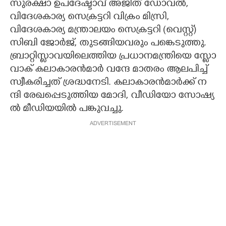
സുരക്ഷാ ഉപദേഷ്ടാവ് അജിത് ഡോവൽ,
വിദേശകാര്യ സെക്രട്ടറി വിക്രം മിസ്രി,
വിദേശകാര്യ മന്ത്രാലയം സെക്രട്ടറി (വെസ്റ്റ്)
സിബി ജോർജ്, തുടങ്ങിയവരും പങ്കെടുത്തു.
ബ്രാ​റ്റി​സ്ലാ​വ​യി​ലെ​ത്തി​യ​ ​പ്ര​ധാ​ന​മ​ന്ത്രി​യെ​ ​സ്ലോ​
വാ​ക് ​ക​ലാ​കാ​ര​ൻ​മാ​ർ​ ​വ​ന്ദേ​ ​മാ​ത​രം​ ​ആ​ല​പി​ച്ച് ​
സ്വീ​ക​രി​ച്ച​ത് ​ശ്ര​ദ്ധ​നേ​ടി.​ ​ക​ലാ​കാ​ര​ൻ​മാ​ർ​ക്ക് ​ന​
ന്ദി​ ​രേ​ഖ​പ്പെ​ടു​ത്തി​യ​ ​മോ​ദി,​ ​വീ​ഡി​യോ​ ​സോ​ഷ്യ​
ൽ​ ​മീ​ഡി​യ​യി​ൽ​ ​പ​ങ്കു​വ​ച്ചു.
ADVERTISEMENT