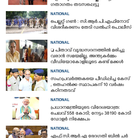
ഗതാഗതം തടസപ്പെട്ടു
NATIONAL
പെല്ലറ്റ് ഗൺ : സി.ആർ.പി.എഫിനോട്
വിശദീകരണം തേടി ഡൽഹി പൊലീസ്
NATIONAL
 പിതാവ് വൃദ്ധസദനത്തിൽ മരിച്ചു
വരാൻ സമയമില്ല,​ അന്ത്യകർമ്മം
വീഡിയോകോളിലൂടെ കണ്ട് മക്കൾ
NATIONAL
സഹപ്രവർത്തകയെ പീഡിപ്പിച്ച കേസ്
, തെഹൽക്ക സ്ഥാപകന് 10 വർഷം
കഠിനതടവ്
NATIONAL
പ്രധാനമന്ത്രിയുടെ വിദേശയാത്ര:
ചെലവ് 558 കോടി; നേട്ടം 38190 കോടി
ഡോളർ നിക്ഷേപം
NATIONAL
എ​ഫ്.​സി.​ആ​ർ.​എ​ ​ഭേ​ദ​ഗ​തി​ ​ബിൽ ച​ർ​