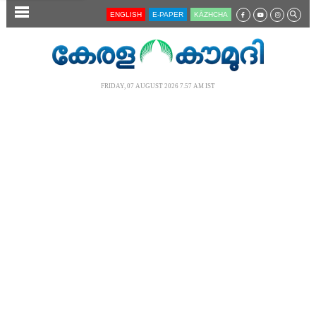
SECTIONS
ENGLISH
E-PAPER
KĀZHCHA
HOME
LATEST
FRIDAY, 07 AUGUST 2026 7.57 AM IST
AUDIO
NOTIFIED NEWS
POLL
KERALA
LOCAL
NEWS 360
CASE DIARY