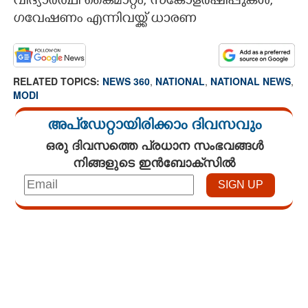
വിദ്യാർത്ഥി കൈമാറ്റം, സ്‌കോളർഷിപ്പുകൾ,
ഗവേഷണം എന്നിവയ്ക്ക് ധാരണ
RELATED TOPICS:
NEWS 360
,
NATIONAL
,
NATIONAL NEWS
,
MODI
അപ്ഡേറ്റായിരിക്കാം ദിവസവും
ഒരു ദിവസത്തെ പ്രധാന സംഭവങ്ങൾ
നിങ്ങളുടെ ഇൻബോക്സിൽ
Loaded
:
3.34%
/
Unmute