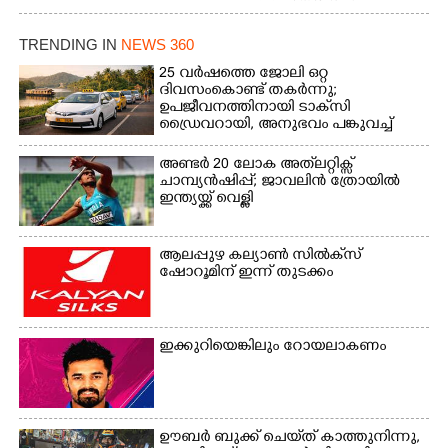
മോഹനൻ നായർ
TRENDING IN
NEWS 360
25 വർഷത്തെ ജോലി ഒറ്റ
ദിവസംകൊണ്ട് തകർന്നു;
ഉപജീവനത്തിനായി ടാക്‌സി
ഡ്രൈവറായി,​ അനുഭവം പങ്കുവച്ച്
യുവതി
അണ്ടർ 20 ലോക അത്‌ലറ്റിക്സ്
ചാമ്പ്യൻഷിപ്പ്; ജാവലിൻ ത്രോയിൽ
ഇന്ത്യയ്ക്ക് വെള്ളി
ആലപ്പുഴ കല്യാൺ സിൽക്‌സ്
ഷോറൂമിന് ഇന്ന് തുടക്കം
ഇക്കുറിയെങ്കിലും റോയലാകണം
ഊബർ ബുക്ക് ചെയ്‌ത് കാത്തുനിന്നു,​