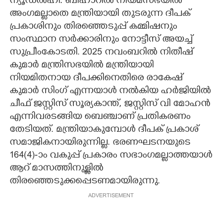
ന്യൂഡൽഹി: ബീഹാറിൽ നിയമസഭയിൽ
അംഗമല്ലാതെ മന്ത്രിയായി തുടരുന്ന ദീപക്
CARTOONS
പ്രകാശിനും തിരഞ്ഞെടുപ്പ് കമ്മിഷനും
സംസ്ഥാന സർക്കാരിനും നോട്ടീസ് അയച്ച്
LITERATURE
സുപ്രീംകോടതി. 2025 നവംബറിൽ നിതീഷ്
കുമാർ മന്ത്രിസഭയിൽ മന്ത്രിയായി
ZOOM
നിയമിതനായ ദീപക്കിനെതിരെ രാകേഷ്
കുമാർ സിംഗ് എന്നയാൾ നൽകിയ ഹർജിയിൽ
ചീഫ് ജസ്റ്റിസ് സൂര്യകാന്ത്, ജസ്റ്റിസ് വി മോഹൻ
CONTACT US
എന്നിവരടങ്ങിയ ബെഞ്ചാണ് പ്രതികരണം
തേടിയത്. മന്ത്രിയാകുമ്പോൾ ദീപക് പ്രകാശ്
സമാജികനായിരുന്നില്ല. ഭരണഘടനയുടെ
164(4)-ാം വകുപ്പ് പ്രകാരം സഭാംഗമല്ലാത്തയാൾ
ആറ് മാസത്തിനുള്ളിൽ
തിരഞ്ഞെടുക്കപ്പെടണമായിരുന്നു.
ADVERTISEMENT