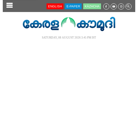
SECTIONS
ENGLISH
E-PAPER
KĀZHCHA
HOME
LATEST
SATURDAY, 08 AUGUST 2026 3.45 PM IST
AUDIO
NOTIFIED NEWS
POLL
KERALA
LOCAL
NEWS 360
CASE DIARY