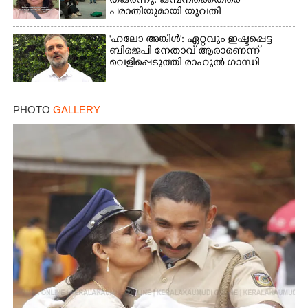
തകർന്നു, കമ്പനിക്കെതിരെ
പരാതിയുമായി യുവതി
'ഹലോ അങ്കിൾ': ഏറ്റവും ഇഷ്ടപ്പെട്ട
ബിജെപി നേതാവ് ആരാണെന്ന്
വെളിപ്പെടുത്തി രാഹുൽ ഗാന്ധി
PHOTO
GALLERY