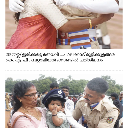
അമ്മയ്ക്ക് ഇരിക്കട്ടെ തൊപ്പി ...പാലക്കാട് മുട്ടിക്കുളങ്ങര
കെ. എ. പി . ബറ്റാലിയൻ ഗ്രൗണ്ടിൽ പരിശീലനം