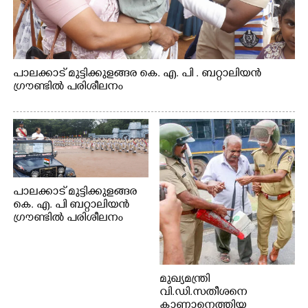
പാലക്കാട് മുട്ടിക്കുളങ്ങര കെ. എ. പി . ബറ്റാലിയൻ
ഗ്രൗണ്ടിൽ പരിശീലനം
പാലക്കാട് മുട്ടിക്കുളങ്ങര
കെ. എ. പി ബറ്റാലിയൻ
ഗ്രൗണ്ടിൽ പരിശീലനം
മുഖ്യമന്ത്രി
വി.ഡി.സതീശനെ
കാണാനെത്തിയ