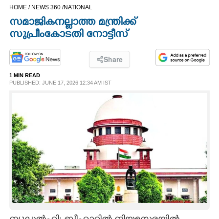
HOME /
NEWS 360 /
NATIONAL
CINEMA
സമാജികനല്ലാത്ത മന്ത്രിക്ക്
സുപ്രീംകോടതി നോട്ടീസ്
OPINION
Share
PHOTOS
1 MIN READ
PUBLISHED: JUNE 17, 2026 12:34 AM IST
LIFESTYLE
SPIRITUAL
INFO+
ART
ASTRO