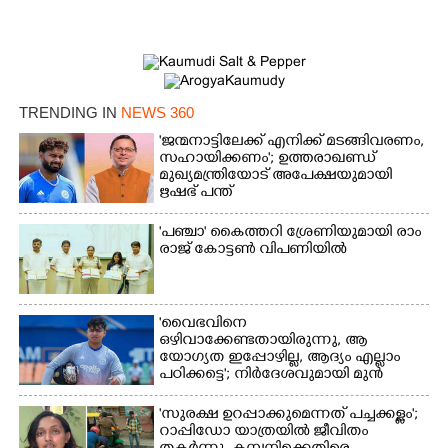
×
Share this link
TRENDING IN
NEWS 360
'ജന്മനാട്ടിലേക്ക് എനിക്ക് മടങ്ങിവരണം,
സഹായിക്കണം'; ഉത്തരാഖണ്ഡ്
മുഖ്യമന്ത്രിയോട് അപേക്ഷയുമായി
ഋഷഭ് പന്ത്
Copy Link
'​പ​ഞ്ചാ​'​ ​കൈ​ത്ത​റി​ ​ശ്രേ​ണി​യു​മാ​യി​ ​രാം​
രാ​ജ് ​കോ​ട്ടൺ വിപണിയിൽ
'വൈഭവിനെ
ഒഴിവാക്കേണ്ടതായിരുന്നു,​ ആ
യോഗ്യത ഇപ്പോഴില്ല, ആദ്യം എല്ലാം
പഠിക്കട്ടെ'; നിർദേശവുമായി മുൻ
ക്രിക്കറ്റ് താരം
'സുരക്ഷ ഉറപ്പാക്കുമെന്നത് പച്ചക്കള്ളം';
റാപ്പിഡോ യാത്രയിൽ ജീവിതം