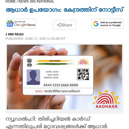
HOME /
NEWS 360 /
NATIONAL
CINEMA
ആധാർ ഉപയോഗം: കേന്ദ്രത്തിന് നോട്ടീസ്
OPINION
Share
1 MIN READ
PHOTOS
PUBLISHED: JUNE 17, 2026 12:38 AM IST
LIFESTYLE
SPIRITUAL
INFO+
ART
ന്യൂഡൽഹി: തിരിച്ചറിയൽ കാർഡ്
ASTRO
എന്നതിലുപരി മറ്റാവശ്യങ്ങൾക്ക് ആധാർ