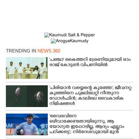
TRENDING IN
NEWS 360
'​പ​ഞ്ചാ​'​ ​കൈ​ത്ത​റി​ ​ശ്രേ​ണി​യു​മാ​യി​ ​രാം​
രാ​ജ് ​കോ​ട്ടൺ വിപണിയിൽ
'പിരിയാൻ വയ്യെന്റെ കുഞ്ഞേ'; ജീവനറ്റ
കുഞ്ഞിനെ ചുമലിലേറ്റി നീന്തുന്ന
ഡോൾഫിൻ; കടലിലെ വൈകാരിക
നിമിഷങ്ങൾ
'വൈഭവിനെ
ഒഴിവാക്കേണ്ടതായിരുന്നു,​ ആ
×
Share this link
യോഗ്യത ഇപ്പോഴില്ല, ആദ്യം എല്ലാം
പഠിക്കട്ടെ'; നിർദേശവുമായി മുൻ
ക്രിക്കറ്റ് താരം