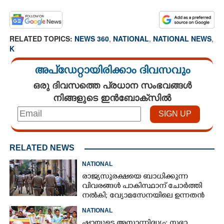
RELATED TOPICS:
NEWS 360
,
NATIONAL
,
NATIONAL NEWS
,
K
അപ്ഡേറ്റായിരിക്കാം ദിവസവും
ഒരു ദിവസത്തെ പ്രധാന സംഭവങ്ങൾ
നിങ്ങളുടെ ഇൻബോക്സിൽ
RELATED NEWS
NATIONAL
രാജ്യസുരക്ഷയെ ബാധിക്കുന്ന
വിവരങ്ങൾ പാകിസ്ഥാന് ചോ‌ർത്തി
നൽകി; വ്യോമസേനയിലെ ഉന്നതൻ
അറസ്റ്റിൽ
NATIONAL
ഷായുടെ അസാന്നിദ്ധ്യം: സഭാ