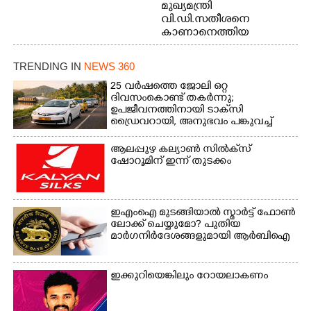
മുഖ്യമന്ത്രി
വി.ഡി.സതീശനെ
കാണാനെത്തിയ
മോഹനൻ നായർ
TRENDING IN
NEWS 360
25 വർഷത്തെ ജോലി ഒറ്റ
ദിവസംകൊണ്ട് തകർന്നു;
ഉപജീവനത്തിനായി ടാക്‌സി
ഡ്രൈവറായി,​ അനുഭവം പങ്കുവച്ച്
യുവതി
ആലപ്പുഴ കല്യാൺ സിൽക്‌സ്
ഷോറൂമിന് ഇന്ന് തുടക്കം
ഇഎംഐ മുടങ്ങിയാൽ സ്മാർട്ട് ഫോൺ
ലോക്ക് ചെയ്യുമോ? പുതിയ
മാർഗനിർദേശങ്ങളുമായി ആർബിഐ
ഇക്കുറിയെങ്കിലും റോയലാകണം