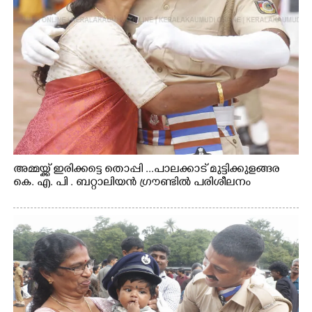
അമ്മയ്ക്ക് ഇരിക്കട്ടെ തൊപ്പി ...പാലക്കാട് മുട്ടിക്കുളങ്ങര
കെ. എ. പി . ബറ്റാലിയൻ ഗ്രൗണ്ടിൽ പരിശീലനം