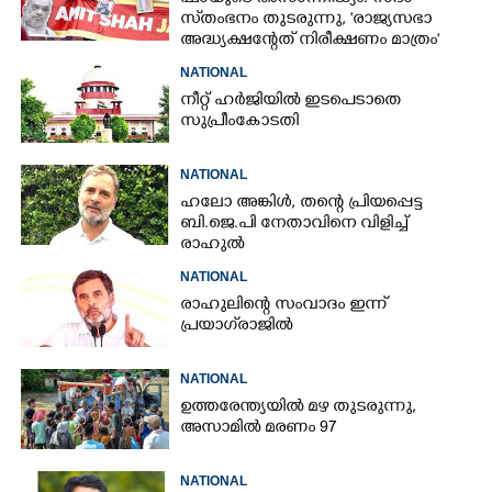
സ്‌തംഭനം തുടരുന്നു, 'രാജ്യസഭാ
അദ്ധ്യക്ഷന്റേത് നിരീക്ഷണം മാത്രം'
NATIONAL
നീറ്റ് ഹർജിയിൽ ഇടപെടാതെ
സുപ്രീംകോടതി
NATIONAL
ഹലോ അങ്കിൾ,​ തന്റെ പ്രിയപ്പെട്ട
ബി.ജെ.പി നേതാവിനെ വിളിച്ച്
രാഹുൽ
NATIONAL
രാഹുലിന്റെ സംവാദം ഇന്ന്
പ്രയാഗ്‌രാജിൽ
NATIONAL
ഉത്തരേന്ത്യയിൽ മഴ തുടരുന്നു,​
അസാമിൽ മരണം 97
NATIONAL