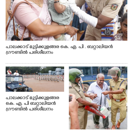
പാലക്കാട് മുട്ടിക്കുളങ്ങര കെ. എ. പി . ബറ്റാലിയൻ
ഗ്രൗണ്ടിൽ പരിശീലനം
പാലക്കാട് മുട്ടിക്കുളങ്ങര
കെ. എ. പി ബറ്റാലിയൻ
ഗ്രൗണ്ടിൽ പരിശീലനം