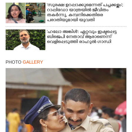
'സുരക്ഷ ഉറപ്പാക്കുമെന്നത് പച്ചക്കള്ളം';
റാപ്പിഡോ യാത്രയിൽ ജീവിതം
തകർന്നു, കമ്പനിക്കെതിരെ
പരാതിയുമായി യുവതി
Copy Link
'ഹലോ അങ്കിൾ': ഏറ്റവും ഇഷ്ടപ്പെട്ട
ബിജെപി നേതാവ് ആരാണെന്ന്
വെളിപ്പെടുത്തി രാഹുൽ ഗാന്ധി
PHOTO
GALLERY