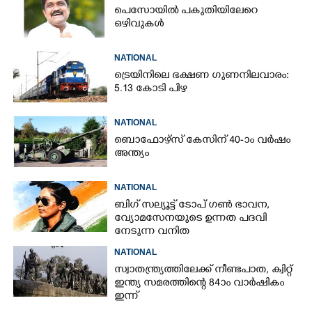
പെസോയിൽ പകുതിയിലേറെ
ഒഴിവുകൾ
NATIONAL
ട്രെയിനിലെ ഭക്ഷണ ഗുണനിലവാരം:
5.13 കോടി പിഴ
NATIONAL
ബൊഫോഴ്സ് കേസിന് 40-ാം വ‌ർഷം
അന്ത്യം
NATIONAL
ബിഗ് സല്യൂട്ട് ടോപ് ഗൺ ഭാവന,​
വ്യോമസേനയുടെ ഉന്നത പദവി
നേടുന്ന വനിത
NATIONAL
സ്വാതന്ത്ര്യത്തിലേക്ക് നീണ്ടപാത, ക്വിറ്റ്
ഇന്ത്യ സമരത്തിന്റെ 84ാം വാർഷികം
ഇന്ന്