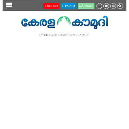
SECTIONS
ENGLISH
E-PAPER
KĀZHCHA
HOME
LATEST
SATURDAY, 08 AUGUST 2026 2.22 PM IST
AUDIO
NOTIFIED NEWS
POLL
KERALA
LOCAL
NEWS 360
CASE DIARY