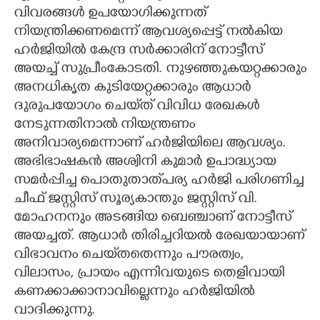
വിവരങ്ങൾ ഉപയോഗിക്കുന്നത്
CARTOONS
നിയന്ത്രിക്കണമെന്ന് ആവശ്യപ്പെട്ട് നൽകിയ
ഹർജിയിൽ കേന്ദ്ര സർക്കാരിന് നോട്ടീസ്
LITERATURE
അയച്ച് സുപ്രീംകോടതി. നുഴഞ്ഞുകയറ്റക്കാരും
അനധികൃത കുടിയേറ്റക്കാരും ആധാർ
ദുരുപയോഗം ചെയ്‌ത് വിവിധ രേഖകൾ
ZOOM
നേടുന്നതിനാൽ നിയന്ത്രണം
അനിവാര്യമെന്നാണ് ഹർജിയിലെ ആവശ്യം.
CONTACT US
അഭിഭാഷകൻ അശ്വിനി കുമാർ ഉപാദ്ധ്യായ
സമർപ്പിച്ച പൊതുതാത്‌പര്യ ഹർജി പരിഗണിച്ച
ചീഫ് ജസ്റ്റിസ് സൂര്യകാന്തും ജസ്റ്റിസ് വി.
മോഹനനും അടങ്ങിയ ബെഞ്ചാണ് നോട്ടീസ്
അയച്ചത്. ആധാർ തിരിച്ചറിയൽ രേഖയായാണ്
വിഭാവനം ചെയ്‌തതെന്നും പൗരത്വം,
വിലാസം, പ്രായം എന്നിവയുടെ തെളിവായി
കണക്കാക്കാനാവില്ലെന്നും ഹർജിയിൽ
വാദിക്കുന്നു.