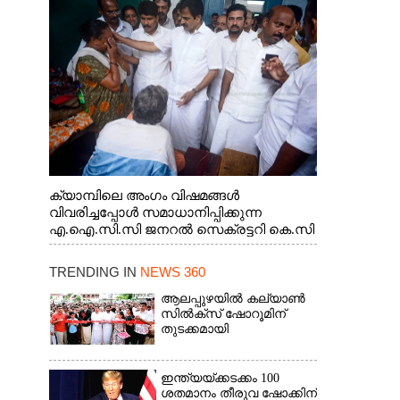
ജനറൽ സെക്രട്ടറി കെ.സി
വേണുഗോപാൽ എം.പി കുരുന്നിനെ
എടുത്ത് ലാളിച്ചപ്പോൾ. സഹകരണ-
എക്സൈസ് വകുപ്പ് മന്ത്രി എം. ലിജു,
കൃഷിവകുപ്പ് മന്ത്രി ടി. സിദ്ദിഖ്, റെജി
ചെറിയാൻ എം. എൽ. എ എന്നിവർ സമീപം
ക്യാമ്പിലെ അംഗം വിഷമങ്ങൾ
വിവരിച്ചപ്പോൾ സമാധാനിപ്പിക്കുന്ന
എ.ഐ.സി.സി ജനറൽ സെക്രട്ടറി കെ.സി
വേണുഗോപാൽ എം.പി. സഹകരണ-
എക്സൈസ് വകുപ്പ് മന്ത്രി എം. ലിജു,
TRENDING IN
NEWS 360
എന്നിവർ
ആലപ്പുഴയിൽ കല്യാൺ
സിൽക്‌സ് ഷോറൂമിന്
തുടക്കമായി
ഇന്ത്യയ്ക്കടക്കം 100
ശതമാനം തീരുവ ഷോക്കിന്