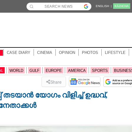
ENGLISH |
KĀZHCHA
CASE DIARY
CINEMA
OPINION
PHOTOS
LIFESTYLE
AL
WORLD
GULF
EUROPE
AMERICA
SPORTS
BUSINES
Share
് തടയാൻ യോഗം വിളിച്ച് ഉദ്ധവ്,
ത നേതാക്കൾ