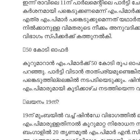
ഇന്ന് രാവിലെ 11ന് പാർലമെന്റിലെ പാർട്ടി 
കർശനമായി പങ്കെടുക്കണമെന്ന് എം.പിമാർക്ക് വി
എത്ര എം.പിമാർ പങ്കെടുക്കുമെന്നത് യഥാർത
നിൽക്കാനുള്ള വിമതരുടെ നീക്കം അനുവദിക്ക
വിഭാഗം സ്‌പീക്കർക്ക് കത്തുനൽകി.
50 കോടി ഓഫർ
കൂറുമാറാൻ എം.പിമാർക്ക് 50 കോടി രൂപ ഓഫർ
പറഞ്ഞു. പാർട്ടി വിടാൻ താത്പര്യമുണ്ടെങ്
പങ്കെടുത്തില്ലെങ്കിൽ നടപടിയെടുക്കും.
എം.പിമാരുമായി കൂടിക്കാഴ്‌ച നടത്തിയെന്ന വ
ലയനം 19ന്?
19ന് മുംബയിൽ വച്ച് ഷിൻഡേ വിഭാഗത്തിൽ ലയ
എം.പിമാരുള്ളതിനാൽ കൂറുമാറ്റ നിരോധന ന
ബംഗാളിൽ 20 തൃണമൂൽ എം.പിമാർ എൻ.സി.പി