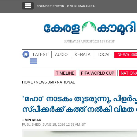
SECTIONS
FOUNDER EDITOR : K SUKUMARAN BA
HOME
LATEST
AUDIO
SUNDAY, 09 AUGUST 2026 5.54 PM IST
NOTIFIED NEWS
LATEST
AUDIO
KERALA
LOCAL
NEWS 360
POLL
KERALA
TIMELINE
FIFA WORLD CUP
NATION
HOME /
NEWS 360 /
NATIONAL
LOCAL
'മഹാ' നാടകം തുടരുന്നു, പിളർപ്പ
NEWS 360
സ്പീക്കർക്ക് കത്ത് നൽകി വിമ
1 MIN READ
CASE DIARY
PUBLISHED: JUNE 18, 2026 12:39 AM IST