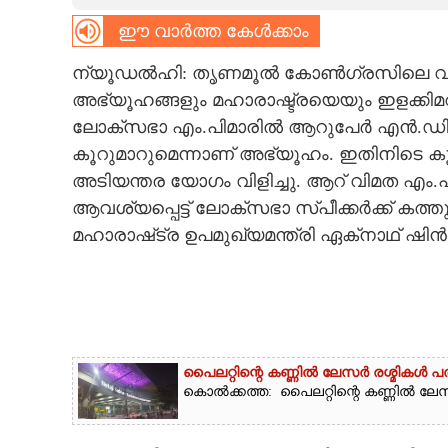
ഈ വാർത്ത കേൾക്കാം
CARTOONS
ന്യൂഡൽഹി: തൃണമൂൽ കോൺഗ്രസിലെ വിമത 
LITERATURE
അഭ്യൂഹങ്ങളും മഹാരാഷ്ട്രയെയും ഇളക്കിമറിക
ലോക്‌സഭാ എം.പിമാരിൽ ആറുപേർ എൻ.ഡി.എ
ZOOM
കൂറുമാറുമെന്നാണ് അഭ്യൂഹം. ഇതിനിടെ ക
അടിയന്തര യോഗം വിളിച്ചു. ആറ് വിമത എം.പ
ആവശ്യപ്പെട്ട് ലോക്‌സഭാ സ്‌പീക്കർക്ക് കത്
CONTACT US
മഹാരാഷ്‌ട്ര ഉപമുഖ്യമന്ത്രി ഏക്‌നാഥ് ഷ
പൈലറ്റിന്റെ കണ്ണിൽ ലേസർ രശ്മികൾ 
കൊൽക്കത്ത: പൈലറ്റിന്റെ കണ്ണിൽ ലേസർ 