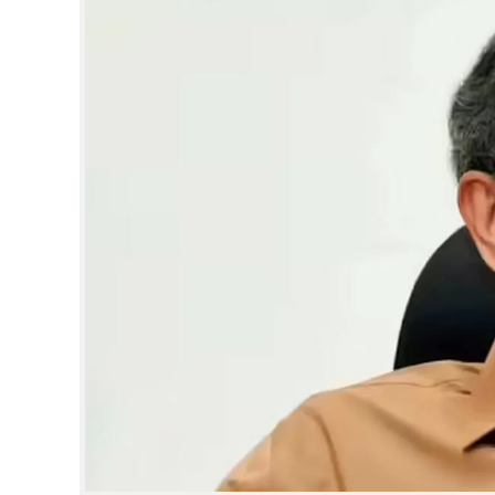
CINEMA
OPINION
PHOTOS
LIFESTYLE
SPIRITUAL
INFO+
ART
ASTRO