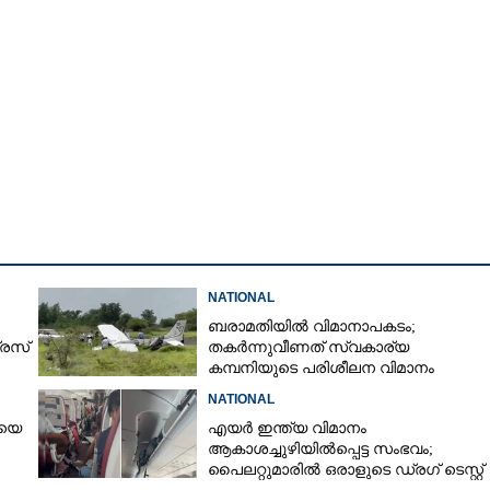
Copy Link
ടരുന്നു, പിളർപ്പ് തടയാൻ
്ധവ്, സ്പീക്കർക്ക് കത്ത്
േതാക്കൾ
NATIONAL
ബരാമതിയിൽ വിമാനാപകടം;
രസ്
തകർന്നുവീണത് സ്വകാര്യ
കമ്പനിയുടെ പരിശീലന വിമാനം
പാൽ
NATIONAL
ിയെ
എയർ ഇന്ത്യ വിമാനം
ആകാശച്ചുഴിയിൽപ്പെട്ട സംഭവം;
പൈലറ്റുമാരിൽ ഒരാളുടെ ഡ്രഗ് ടെസ്റ്റ്