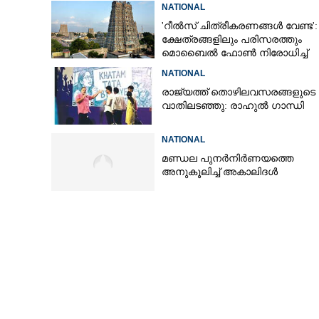
NATIONAL
'റീൽസ് ചിത്രീകരണങ്ങൾ വേണ്ട':
ക്ഷേത്രങ്ങളിലും പരിസരത്തും
മൊബൈൽ ഫോൺ നിരോധിച്ച്
തമിഴ്നാട് സർക്കാർ
NATIONAL
രാജ്യത്ത് തൊഴിലവസരങ്ങളുടെ
വാതിലടഞ്ഞു: രാഹുൽ ഗാന്ധി
NATIONAL
മണ്ഡല പുനർനിർണയത്തെ
അനുകൂലിച്ച് അകാലിദൾ