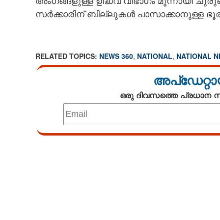
അംഗങ്ങളുള്ള ഉദ്ധവ് വിഭാഗം മൂന്നായി ചുരുങ
സർക്കാരിന് ബില്ലുകൾ പാസാക്കാനുള്ള ഭൂര
RELATED TOPICS:
NEWS 360
,
NATIONAL
,
NATIONAL 
അപ്ഡേറ്റാ
ഒരു ദിവസത്തെ പ്രധാന
Loaded
:
4.68%
/
Unmute