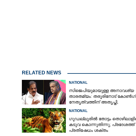
'മഹാ' നാടകം തു
യോഗം വിളിച്ച് ഉദ
നൽകി വിമത ന
RELATED NEWS
NATIONAL
സിജെപിയുമായുള്ള അനാവശ്യ
താരതമ്യം: തരൂരിനോട് കോൺഗ്
നേതൃത്വത്തിന് അതൃപ്തി,
താക്കീതുമായി കെസി വേണുഗോ
NATIONAL
ഗൂഡല്ലൂരിൽ തോട്ടം തൊഴിലാള
കടുവ കൊന്നുതിന്നു; പ്രദേശത്ത്
പ്രതിഷേധം ശക്തം