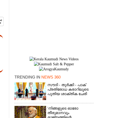
TRENDING IN
NEWS 360
×
സൗദി - തുർക്കി - പാക്
പ്രതിരോധ കരാറിലൂടെ
പുതിയ ശാക്തിക ചേരി
'നിങ്ങളുടെ ഓരോ
തീരുമാനവും
രാജ്യത്തിന്റെ