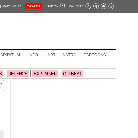
|
MATRIMONY |
E-PAPER
|
LIVE TV
|
CAL 2026
SPIRITUAL
INFO+
ART
ASTRO
CARTOONS
S
DEFENCE
EXPLAINER
OFFBEAT