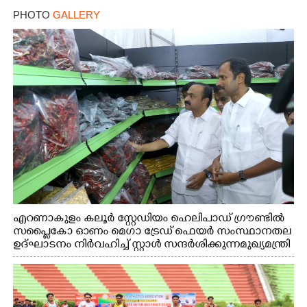
PHOTO
GALLERY
എറണാകുളം കലൂർ സ്റ്റേഡിയം ഹെലിപാഡ് ഗ്രൗണ്ടിൽ
സപ്ളൈകോ ഓണം മെഗാ ട്രേഡ് ഫെയർ സംസ്ഥാനതല
ഉദ്ഘാടനം നിർവഹിച്ച് സ്റ്റാൾ സന്ദർശിക്കുന്ന മുഖ്യമന്ത്രി
വി.ഡി. സതീശൻ. മന്ത്രി അനൂപ് ജേക്കബ് സമീപം