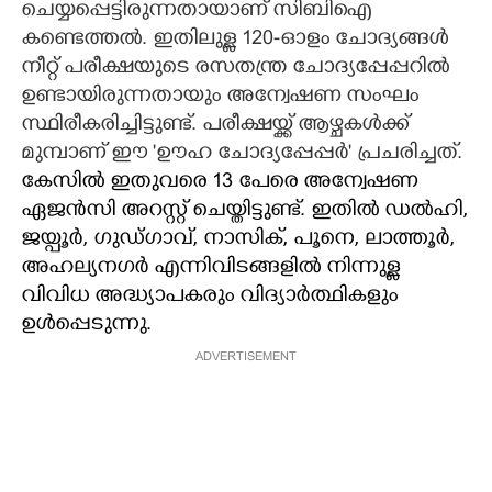
ചെയ്യപ്പെട്ടിരുന്നതായാണ് സിബിഐ
കണ്ടെത്തൽ. ഇതിലുള്ള 120-ഓളം ചോദ്യങ്ങൾ
നീറ്റ് പരീക്ഷയുടെ രസതന്ത്ര ചോദ്യപ്പേപ്പറിൽ
ഉണ്ടായിരുന്നതായും അന്വേഷണ സംഘം
സ്ഥിരീകരിച്ചിട്ടുണ്ട്. പരീക്ഷയ്ക്ക് ആഴ്ചകൾക്ക്
മുമ്പാണ് ഈ 'ഊഹ ചോദ്യപ്പേപ്പർ' പ്രചരിച്ചത്.
കേസിൽ ഇതുവരെ 13 പേരെ അന്വേഷണ
ഏജൻസി അറസ്റ്റ് ചെയ്തിട്ടുണ്ട്. ഇതിൽ ഡൽഹി
,
ജയ്പൂർ, ഗുഡ്ഗാവ്, നാസിക്, പൂനെ
, ലാത്തൂർ,
അഹല്യനഗർ എന്നിവിടങ്ങളിൽ നിന്നുള്ള
വിവിധ അദ്ധ്യാപകരും വിദ്യാർത്ഥികളും
ഉൾപ്പെടുന്നു.
ADVERTISEMENT