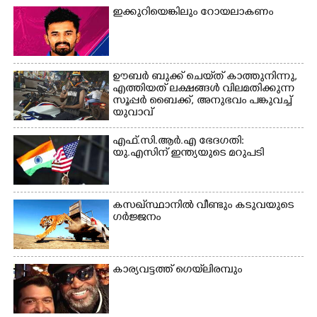
ഇക്കുറിയെങ്കിലും റോയലാകണം
ഊബർ ബുക്ക് ചെയ്‌ത് കാത്തുനിന്നു,​
എത്തിയത് ലക്ഷങ്ങൾ വിലമതിക്കുന്ന
സൂപ്പർ ബൈക്ക്,​ അനുഭവം പങ്കുവച്ച്
യുവാവ്
എഫ്.സി.ആർ.എ ഭേദഗതി:
യു.എസിന് ഇന്ത്യയുടെ മറുപടി
കസഖ്‌സ്ഥാനിൽ വീണ്ടും കടുവയുടെ
ഗർജ്ജനം
കാര്യവട്ടത്ത് ഗെയ്‌ലിരമ്പും