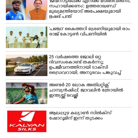
'ജന്മനാട്ടിലേക്ക് എനിക്ക് മടങ്ങിവരണം,
സഹായിക്കണം'; ഉത്തരാഖണ്ഡ്
മുഖ്യമന്ത്രിയോട് അപേക്ഷയുമായി
ഋഷഭ് പന്ത്
'​പ​ഞ്ചാ​'​ ​കൈ​ത്ത​റി​ ​ശ്രേ​ണി​യു​മാ​യി​ ​രാം​
രാ​ജ് ​കോ​ട്ടൺ വിപണിയിൽ
25 വർഷത്തെ ജോലി ഒറ്റ
ദിവസംകൊണ്ട് തകർന്നു;
ഉപജീവനത്തിനായി ടാക്‌സി
ഡ്രൈവറായി,​ അനുഭവം പങ്കുവച്ച്
യുവതി
അണ്ടർ 20 ലോക അത്‌ലറ്റിക്സ്
ചാമ്പ്യൻഷിപ്പ്; ജാവലിൻ ത്രോയിൽ
ഇന്ത്യയ്ക്ക് വെള്ളി
ആലപ്പുഴ കല്യാൺ സിൽക്‌സ്
ഷോറൂമിന് ഇന്ന് തുടക്കം