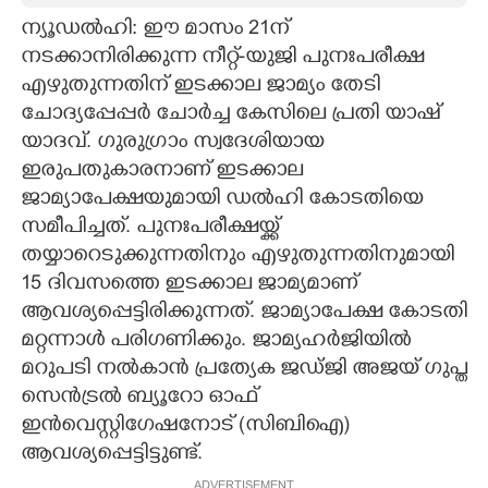
ന്യൂഡൽഹി: ഈ മാസം 21ന്
CARTOONS
നടക്കാനിരിക്കുന്ന നീറ്റ്-യുജി പുനഃപരീക്ഷ
എഴുതുന്നതിന് ഇടക്കാല ജാമ്യം തേടി
LITERATURE
ചോദ്യപ്പേപ്പർ ചോർച്ച കേസിലെ പ്രതി യാഷ്
യാദവ്. ഗുരുഗ്രാം സ്വദേശിയായ
ZOOM
ഇരുപതുകാരനാണ് ഇടക്കാല
ജാമ്യാപേക്ഷയുമായി ഡൽഹി കോടതിയെ
സമീപിച്ചത്. പുനഃപരീക്ഷയ്ക്ക്
CONTACT US
തയ്യാറെടുക്കുന്നതിനും എഴുതുന്നതിനുമായി
15 ദിവസത്തെ ഇടക്കാല ജാമ്യമാണ്
ആവശ്യപ്പെട്ടിരിക്കുന്നത്. ജാമ്യാപേക്ഷ കോടതി
മറ്റന്നാൾ പരിഗണിക്കും. ജാമ്യഹർജിയിൽ
മറുപടി നൽകാൻ പ്രത്യേക ജഡ്ജി അജയ് ഗുപ്ത
സെൻട്രൽ ബ്യൂറോ ഓഫ്
ഇൻവെസ്റ്റിഗേഷനോട് (സിബിഐ)
ആവശ്യപ്പെട്ടിട്ടുണ്ട്.
ADVERTISEMENT