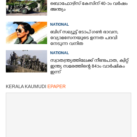
ബൊഫോഴ്സ് കേസിന് 40-ാം വ‌ർഷം
അന്ത്യം
NATIONAL
ബിഗ് സല്യൂട്ട് ടോപ് ഗൺ ഭാവന,​
വ്യോമസേനയുടെ ഉന്നത പദവി
നേടുന്ന വനിത
NATIONAL
സ്വാതന്ത്ര്യത്തിലേക്ക് നീണ്ടപാത, ക്വിറ്റ്
ഇന്ത്യ സമരത്തിന്റെ 84ാം വാർഷികം
ഇന്ന്
KERALA KAUMUDI
EPAPER