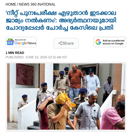
HOME /
NEWS 360 /
NATIONAL
CINEMA
'നീറ്റ് പുനഃപരീക്ഷ എഴുതാൻ ഇടക്കാല
ജാമ്യം നൽകണം': അഭ്യർത്ഥനയുമായി
OPINION
ചോദ്യപ്പേപ്പർ ചോർച്ച കേസിലെ പ്രതി
PHOTOS
Share
1 MIN READ
LIFESTYLE
PUBLISHED: JUNE 10, 2026 10:31 AM IST
SPIRITUAL
INFO+
ART
ASTRO