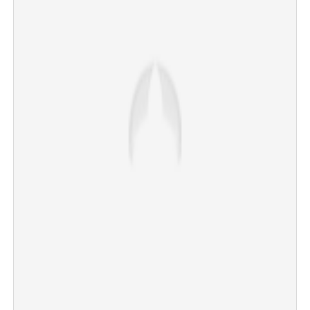
×
Share this link
Copy Link