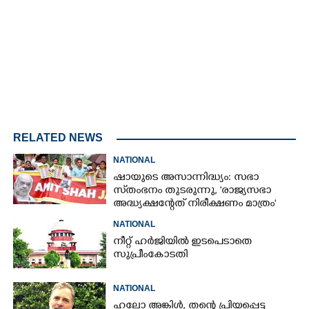
/
Mute
RELATED NEWS
NATIONAL
ഷായുടെ അസാന്നിദ്ധ്യം: സഭാ
സ്‌തംഭനം തുടരുന്നു, 'രാജ്യസഭാ
അദ്ധ്യക്ഷന്റേത് നിരീക്ഷണം മാത്രം'
NATIONAL
നീറ്റ് ഹർജിയിൽ ഇടപെടാതെ
സുപ്രീംകോടതി
NATIONAL
ഹലോ അങ്കിൾ,​ തന്റെ പ്രിയപ്പെട്ട