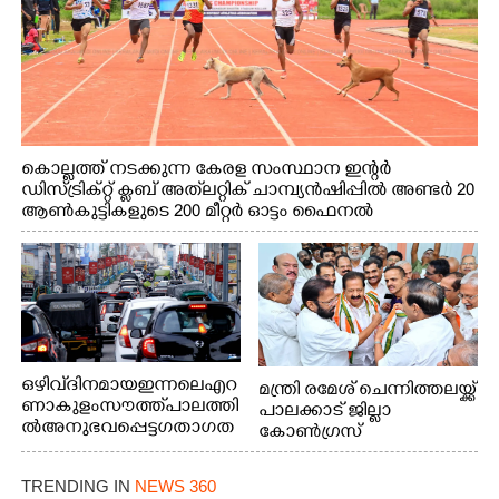
കൊല്ലത്ത് നടക്കുന്ന കേരള സംസ്ഥാന ഇന്റർ
ഡിസ്ട്രിക്റ്റ് ക്ലബ് അത്‌ലറ്റിക് ചാമ്പ്യൻഷിപ്പിൽ അണ്ടർ 20
ആൺകുട്ടികളുടെ 200 മീറ്റർ ഓട്ടം ഫൈനൽ
മത്സരത്തിനിടെ സിന്തറ്റിക് ട്രാക്കിന് കുറുകെ ഓടുന്ന
നായകൾ.
ഒഴിവ് ദിനമായ ഇന്നലെ എറ
മന്ത്രി രമേശ് ചെന്നിത്തലയ്ക്ക്
ണാകുളം സൗത്ത് പാലത്തി
പാലക്കാട് ജില്ലാ
ൽ അനുഭവപ്പെട്ട ഗതാഗത
കോൺഗ്രസ്
ക്കുരുക്ക്
TRENDING IN
NEWS 360