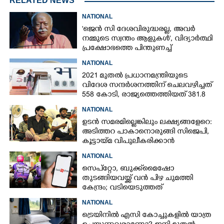
RELATED NEWS
NATIONAL
'ജെൻ സി ദേശവിരുദ്ധരല്ല, അവർ
നമ്മുടെ സ്വന്തം ആളുകൾ', വിദ്യാർത്ഥി
പ്രക്ഷോഭത്തെ പിന്തുണച്ച്
ആർഎസ്‌എസ് മേധാവി
NATIONAL
2021 മുതൽ പ്രധാനമന്ത്രിയുടെ
വിദേശ സന്ദർശനത്തിന് ചെലവഴിച്ചത്
558 കോടി, രാജ്യത്തെത്തിയത് 381.8
ബില്യൺ ഡോളറിന്റെ നിക്ഷേപം
NATIONAL
ഉടൻ സമരമില്ലെങ്കിലും ലക്ഷ്യങ്ങളേറെ:
അടിത്തറ പാകാനൊരുങ്ങി സിജെപി,​
കൂട്ടായ്മ വിപുലീകരിക്കാൻ
ക്യാമ്പയിൻ
NATIONAL
സെപ്‌‌റ്റോ, ബുക്ക്‌മൈഷോ
തുടങ്ങിയവയ്ക്ക് വൻ പിഴ ചുമത്തി
കേന്ദ്രം; വടിയെടുത്തത്
സാധാരണക്കാ‌ർ നേരിടുന്ന
NATIONAL
പ്രശ്‌നത്തിന്
ട്രെയിനിൽ എസി കോച്ചുകളിൽ യാത്ര