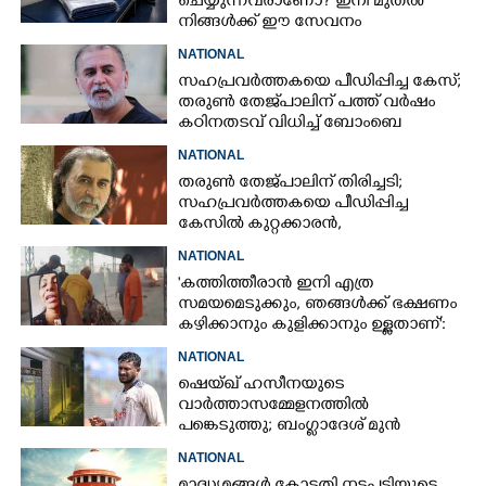
ചെയ്യുന്നവരാണോ? ഇനി മുതൽ
നിങ്ങൾക്ക് ഈ സേവനം
സൗജന്യമായി ലഭിക്കും
NATIONAL
സഹപ്രവർത്തകയെ പീഡിപ്പിച്ച കേസ്;
തരുൺ തേജ്‌പാലിന് പത്ത് വർഷം
കഠിനതടവ് വിധിച്ച് ബോംബെ
ഹൈക്കോടതി
NATIONAL
തരുൺ തേജ്പാലിന് തിരിച്ചടി;
സഹപ്രവർത്തകയെ പീഡിപ്പിച്ച
കേസിൽ കുറ്റക്കാരൻ,
വിചാരണക്കോടതി വിധി റദ്ദാക്കി
NATIONAL
'കത്തിത്തീരാൻ ഇനി എത്ര
സമയമെടുക്കും, ഞങ്ങൾക്ക് ഭക്ഷണം
കഴിക്കാനും കുളിക്കാനും ഉള്ളതാണ്':
അച്ഛന്റെ സംസ്കാരചടങ്ങിനിടെ
NATIONAL
മക്കൾ
ഷെയ്ഖ് ഹസീനയുടെ
വാർത്താസമ്മേളനത്തിൽ
പങ്കെടുത്തു; ബംഗ്ലാദേശ് മുൻ
ക്യാപ്റ്റന്റെ വീടിന് നേരെ പെട്രോൾ
NATIONAL
ബോംബേറ്