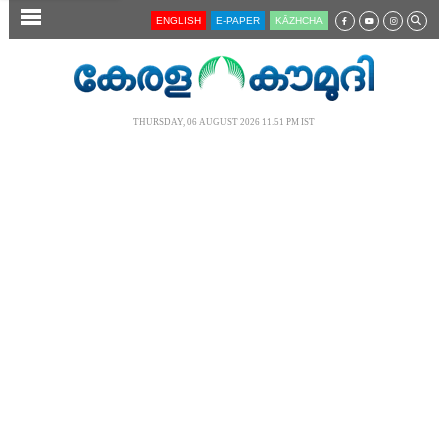
SECTIONS
ENGLISH
E-PAPER
KĀZHCHA
HOME
LATEST
THURSDAY, 06 AUGUST 2026 11.51 PM IST
AUDIO
NOTIFIED NEWS
POLL
KERALA
LOCAL
NEWS 360
CASE DIARY