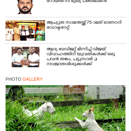
റോയൽ സ് മുഖ്യ പരിശീലകൻ
ആച്യുത സാമന്തയ്ക്ക് 75-ാമത് ഓണററി
ഡോക്ടറേറ്റ്
ആദ്യ ബഡ്ജറ്റ് മിന്നിച്ച് വിജയ്
വിവാഹത്തിന് യുവതികൾക്ക് ഒരു
പവൻ തങ്കം, പട്ടുസാരി 
നവജാതശിശുക്കൾക്ക്
സ്വർണമോതിരം  വിദ്യാർത്ഥികൾക്ക്
സൈക്കിൾ
PHOTO
GALLERY