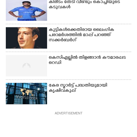
കിരീ‌ടം തേടി വീണ്ടും കൊച്ചിയുടെ
കടുവകൾ
കുട്ടികൾക്കെതിരായ ലൈംഗിക
പരാമർശത്തിൽ മാപ്പ് പറഞ്ഞ്
സക്കർബർഗ്
കെസിഎല്ലിൽ തിളങ്ങാൻ കൗമാരപ്പട
റെഡി
കേര സ്മാർട്ട് പദ്ധതിയുമായി
കൃഷിവകുപ്പ്
ADVERTISEMENT