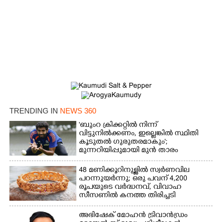
TRENDING IN
NEWS 360
'ബുംറ ക്രിക്കറ്റിൽ നിന്ന്
വിട്ടുനിൽക്കണം, ഇല്ലെങ്കിൽ സ്ഥിതി
കൂടുതൽ ഗുരുതരമാകും';
മുന്നറിയിപ്പുമായി മുൻ താരം
48 മണിക്കൂറിനുള്ളിൽ സ്വർണവില
പറന്നുയർന്നു; ഒരു പവന് 4,200
രൂപയുടെ വർദ്ധനവ്, വിവാഹ
സീസണിൽ കനത്ത തിരിച്ചടി
അഭിഷേക് മോഹൻ ട്രിവാൻഡ്രം