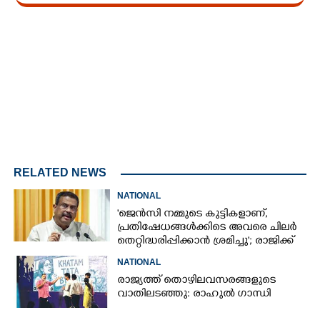
Loaded
:
3.58%
/
Mute
RELATED NEWS
NATIONAL
'ജെൻസി നമ്മുടെ കുട്ടികളാണ്,
പ്രതിഷേധങ്ങൾക്കിടെ അവരെ ചിലർ
തെറ്റിദ്ധരിപ്പിക്കാൻ ശ്രമിച്ചു'; രാജിക്ക്
ശേഷം ആദ്യമായി പ്രതികരിച്ച്
NATIONAL
ധർമ്മേന്ദ്ര പ്രധാൻ
രാജ്യത്ത് തൊഴിലവസരങ്ങളുടെ
വാതിലടഞ്ഞു: രാഹുൽ ഗാന്ധി