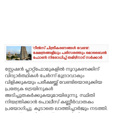
'റീൽസ് ചിത്രീകരണങ്ങൾ വേണ്ട':
ക്ഷേത്രങ്ങളിലും പരിസരത്തും മൊബൈൽ
ഫോൺ നിരോധിച്ച് തമിഴ്നാട് സർക്കാർ
സ്റ്റേഷൻ പ്ലാറ്റ്‌ഫോമുകളിൽ നൂറുകണക്കിന്
വിദ്യാർത്ഥികൾ ചേർന്ന് മുദ്രാവാക്യം
വിളിക്കുകയും പരീക്ഷയ്ക്ക് വേണ്ടിയൊരുക്കിയ
പ്രത്യേക ട്രെയിനുകൾ
അടിച്ചുതകർക്കുകയുമായിരുന്നു. സ്ഥിതി
നിയന്ത്രിക്കാൻ പൊലീസ് കണ്ണീർവാതകം
പ്രയോഗിച്ചു. കൂടാതെ ലാത്തിച്ചാർജും നടത്തി.