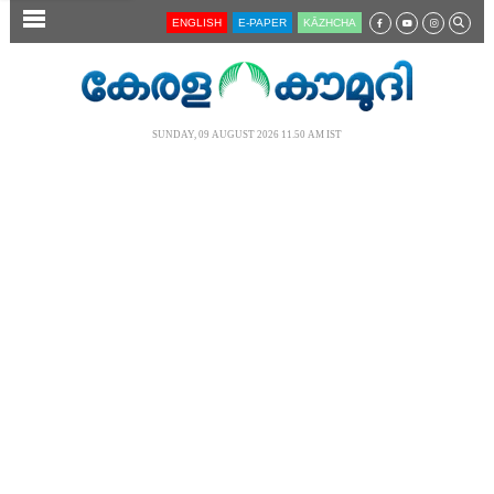
SECTIONS
ENGLISH
E-PAPER
KĀZHCHA
HOME
LATEST
SUNDAY, 09 AUGUST 2026 11.50 AM IST
AUDIO
NOTIFIED NEWS
POLL
KERALA
LOCAL
NEWS 360
CASE DIARY