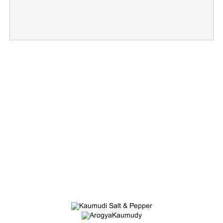
×
Share this link
Copy Link