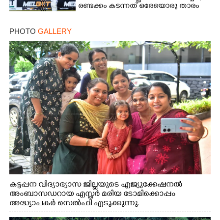
രണ്ടക്കം കടന്നത് ഒരേയൊരു താരം
PHOTO
GALLERY
കട്ടപ്പന വിദ്യാഭ്യാസ ജില്ലയുടെ എജ്യുക്കേഷനൽ
അംബാസഡറായ എസ്തർ മരിയ ടോമിക്കൊപ്പം
അദ്ധ്യാപകർ സെൽഫി എടുക്കുന്നു.