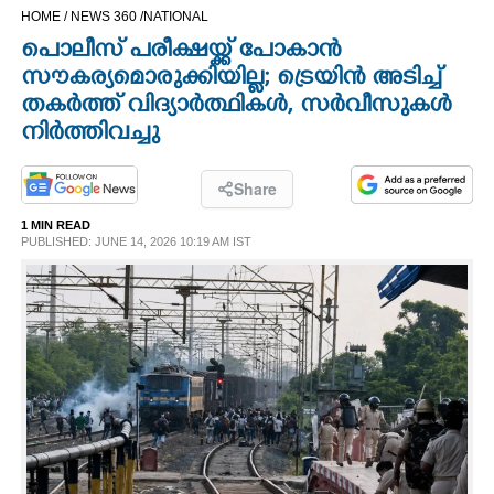
HOME /
NEWS 360 /
NATIONAL
CINEMA
പൊലീസ് പരീക്ഷയ്ക്ക് പോകാൻ
സൗകര്യമൊരുക്കിയില്ല; ട്രെയിൻ അടിച്ച്
OPINION
തകർത്ത് വിദ്യാർത്ഥികൾ, സർവീസുകൾ
നിർത്തിവച്ചു
PHOTOS
Share
LIFESTYLE
1 MIN READ
PUBLISHED: JUNE 14, 2026 10:19 AM IST
SPIRITUAL
INFO+
ART
ASTRO