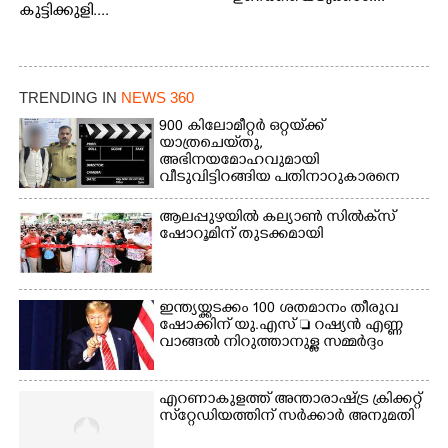
കുട്ടിക്കുളി....
TRENDING IN
NEWS 360
900 കിലോമീറ്റർ ഒറ്റയ്‌ക്ക്
യാത്രചെ‌യ്‌തു,​
അഭിനയമോഹവുമായി
വീടുവിട്ടിറങ്ങിയ പതിനാറുകാരനെ
കണ്ടെത്തിയത് ഫിലിം സിറ്റിയിൽ
ആലപ്പുഴയിൽ കല്യാൺ സിൽക്‌സ്
ഷോറൂമിന് തുടക്കമായി
ഇന്ത്യയ്ക്കടക്കം 100 ശതമാനം തീരുവ
ഷോക്കിന് യു.എസ്  റഷ്യൻ എണ്ണ
വാങ്ങൽ നിറുത്താനുള്ള സമ്മർദ്ദം
എറണാകുളത്ത് അന്താരാഷ്ട്ര ക്രിക്കറ്റ്
സ്‌റ്റേഡിയത്തിന് സർക്കാർ അനുമതി