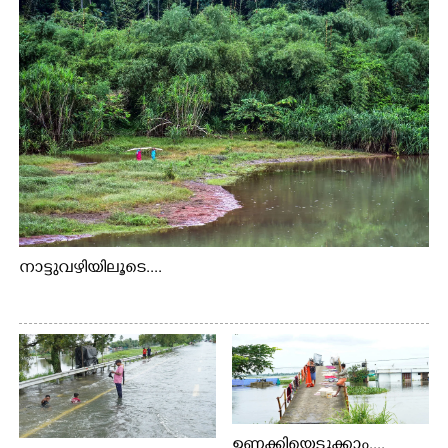
നാട്ടുവഴിയിലൂടെ....
ഉണക്കിയെടുക്കാം....