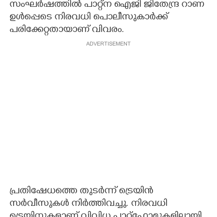
സംഘർഷത്തിൽ പാറ്റ്ന ഐജി ജിതേന്ദ്ര റാണ
ഉൾപ്പെടെ നിരവധി പൊലീസുകാർക്ക്
പരിക്കേറ്റതായാണ് വിവരം.
ADVERTISEMENT
പ്രതിഷേധത്തെ തുടർന്ന് ട്രെയിൻ
സർവീസുകൾ നിർത്തിവച്ചു. നിരവധി
ട്രെയിനുകളാണ് വിവിധ പ്ലാറ്റ്‌ഫോമുകളിലായി