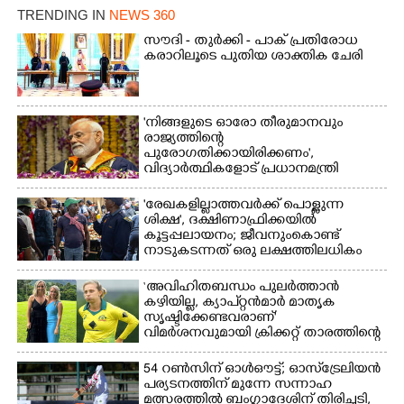
TRENDING IN
NEWS 360
സൗദി - തുർക്കി - പാക് പ്രതിരോധ
കരാറിലൂടെ പുതിയ ശാക്തിക ചേരി
'നിങ്ങളുടെ ഓരോ തീരുമാനവും
രാജ്യത്തിന്റെ
പുരോഗതിക്കായിരിക്കണം',​
വിദ്യാർത്ഥികളോട് പ്രധാനമന്ത്രി
'രേഖകളില്ലാത്തവർക്ക് പൊള്ളുന്ന
ശിക്ഷ', ദക്ഷിണാഫ്രിക്കയിൽ
കൂട്ടപ്പലായനം; ജീവനുംകൊണ്ട്
നാടുകടന്നത് ഒരു ലക്ഷത്തിലധികം
പേർ
‘അവിഹിതബന്ധം പുലർത്താൻ
കഴിയില്ല,​ ക്യാപ്റ്റൻമാർ മാതൃക
സൃഷ്ടിക്കേണ്ടവരാണ്'
വിമർശനവുമായി ക്രിക്കറ്റ് താരത്തിന്റെ
ഭാര്യ
54 റൺസിന് ഓൾഔട്ട്; ഓസ്‌ട്രേലിയൻ
പര്യടനത്തിന് മുന്നേ സന്നാഹ
മത്സരത്തിൽ ബംഗ്ലാദേശിന് തിരിച്ചടി,