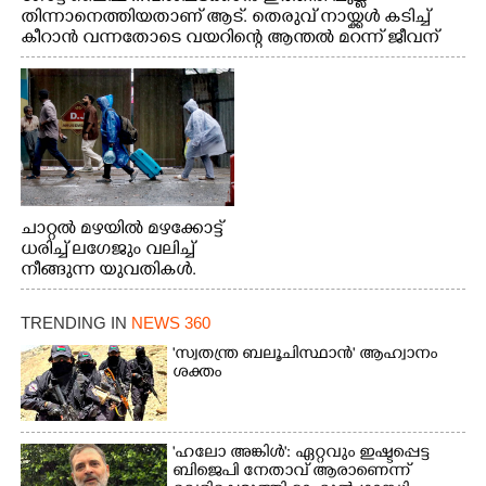
തിന്നാനെത്തിയതാണ് ആട്. തെരുവ് നായ്ക്കൾ കടിച്ച്
കീറാൻ വന്നതോടെ വയറിന്റെ ആന്തൽ മറന്ന് ജീവന്
വേണ്ടിയായി ഓട്ടം. എറണാകുളം വാത്തുരുത്തിയിൽ
നിന്നുള്ള കാഴ്ച
ചാറ്റൽ മഴയിൽ മഴക്കോട്ട്
ധരിച്ച് ലഗേജും വലിച്ച്
നീങ്ങുന്ന യുവതികൾ.
എറണാകുളം മേനകയിൽ
നിന്നുള്ള കാഴ്ച
TRENDING IN
NEWS 360
'സ്വതന്ത്ര ബലൂചിസ്ഥാൻ' ആഹ്വാനം
ശക്തം
'ഹലോ അങ്കിൾ': ഏറ്റവും ഇഷ്ടപ്പെട്ട
ബിജെപി നേതാവ് ആരാണെന്ന്