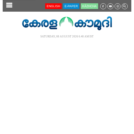
SECTIONS
ENGLISH
E-PAPER
KĀZHCHA
HOME
LATEST
SATURDAY, 08 AUGUST 2026 6.48 AM IST
AUDIO
NOTIFIED NEWS
POLL
KERALA
LOCAL
NEWS 360
CASE DIARY