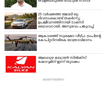
വെളിപ്പെടുത്തി രാഹുൽ ഗാന്ധി
25 വർഷത്തെ ജോലി ഒറ്റ
ദിവസംകൊണ്ട് തകർന്നു;
ഉപജീവനത്തിനായി ടാക്‌സി
ഡ്രൈവറായി,​ അനുഭവം പങ്കുവച്ച്
യുവതി
ആകാശത്ത് സുരക്ഷാ വീഴ്‌ച: ട്രംപിന്റെ
കോ‌പ്‌റ്ററിനരികെ യാത്രാവിമാനം
ആലപ്പുഴ കല്യാൺ സിൽക്‌സ്
ഷോറൂമിന് ഇന്ന് തുടക്കം
ADVERTISEMENT