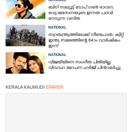
ബിഗ് സല്യൂട്ട് ടോപ് ഗൺ ഭാവന,​
വ്യോമസേനയുടെ ഉന്നത പദവി
നേടുന്ന വനിത
NATIONAL
സ്വാതന്ത്ര്യത്തിലേക്ക് നീണ്ടപാത, ക്വിറ്റ്
ഇന്ത്യ സമരത്തിന്റെ 84ാം വാർഷികം
ഇന്ന്
NATIONAL
വിജയ്‌യിനെ സംഗീത പിരിയില്ല,
വിവാഹ മോചന ഹർജി പിൻവലിച്ചു
KERALA KAUMUDI
EPAPER