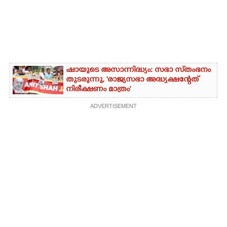
ഷായുടെ അസാന്നിദ്ധ്യം: സഭാ സ്‌തംഭനം
തുടരുന്നു, 'രാജ്യസഭാ അദ്ധ്യക്ഷന്റേത്
നിരീക്ഷണം മാത്രം'
ADVERTISEMENT