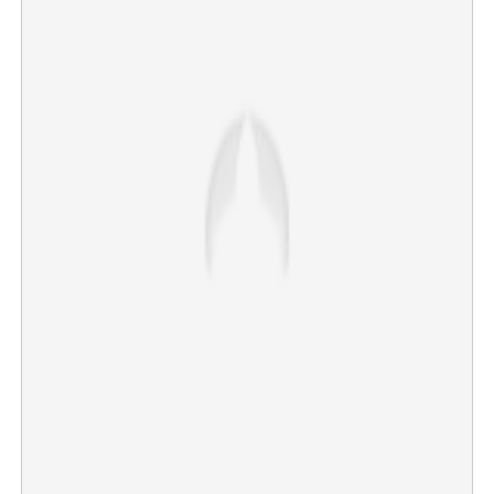
×
Share this link
Copy Link