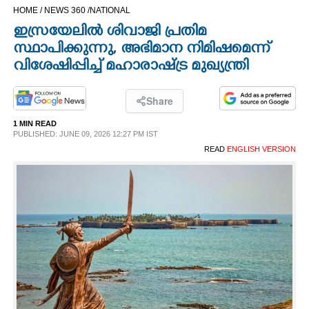
HOME /
NEWS 360 /
NATIONAL
CINEMA
ഇസ്രയേലിൽ ശിവാജി പ്രതിമ
സ്ഥാപിക്കുന്നു, അഭിമാന നിമിഷമെന്ന്
OPINION
വിശേഷിപ്പിച്ച് മഹാരാഷ്ട്ര മുഖ്യന്ത്രി
PHOTOS
Share
1 MIN READ
LIFESTYLE
PUBLISHED: JUNE 09, 2026 12:27 PM IST
READ
ENGLISH VERSION
SPIRITUAL
INFO+
ART
ASTRO