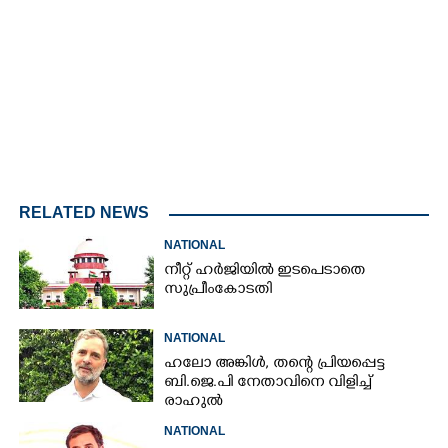
4.00%
/
Unmute
RELATED NEWS
NATIONAL
നീറ്റ് ഹർജിയിൽ ഇടപെടാതെ
സുപ്രീംകോടതി
NATIONAL
ഹലോ അങ്കിൾ,​ തന്റെ പ്രിയപ്പെട്ട
ബി.ജെ.പി നേതാവിനെ വിളിച്ച്
രാഹുൽ
NATIONAL