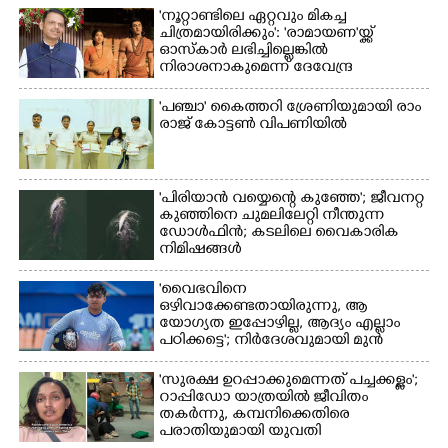
'നൂറ്റാണ്ടിലെ ഏറ്റവും മികച്ച
ചിത്രമായിരിക്കും': 'രാമായണ'യ്ക്ക്
ഓസ്കാ‌ർ ലഭിച്ചില്ലെങ്കിൽ
നിരാശനാകുമെന്ന് ദേവേന്ദ്ര
ഫഡ്നാവിസ്
'​പ​ഞ്ചാ​'​ ​കൈ​ത്ത​റി​ ​ശ്രേ​ണി​യു​മാ​യി​ ​രാം​
രാ​ജ് ​കോ​ട്ടൺ വിപണിയിൽ
'പിരിയാൻ വയ്യെന്റെ കുഞ്ഞേ'; ജീവനറ്റ
കുഞ്ഞിനെ ചുമലിലേറ്റി നീന്തുന്ന
ഡോൾഫിൻ; കടലിലെ വൈകാരിക
നിമിഷങ്ങൾ
'വൈഭവിനെ
ഒഴിവാക്കേണ്ടതായിരുന്നു,​ ആ
യോഗ്യത ഇപ്പോഴില്ല, ആദ്യം എല്ലാം
പഠിക്കട്ടെ'; നിർദേശവുമായി മുൻ
ക്രിക്കറ്റ് താരം
'സുരക്ഷ ഉറപ്പാക്കുമെന്നത് പച്ചക്കള്ളം';
റാപ്പിഡോ യാത്രയിൽ ജീവിതം
തകർന്നു, കമ്പനിക്കെതിരെ
പരാതിയുമായി യുവതി