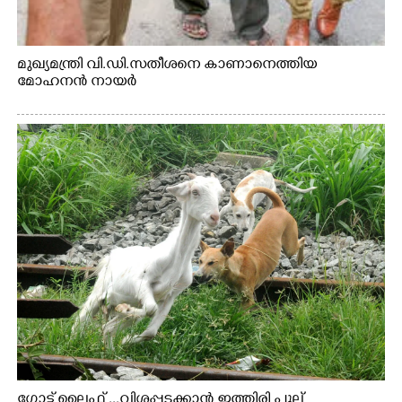
മുഖ്യമന്ത്രി വി.ഡി.സതീശനെ കാണാനെത്തിയ
മോഹനൻ നായർ
ഗോട്ട് ലൈഫ് ...വിശപ്പടക്കാൻ ഇത്തിരി പുല്ല്