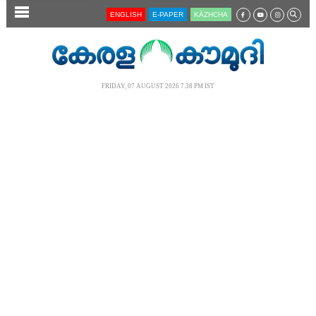
SECTIONS
ENGLISH
E-PAPER
KĀZHCHA
HOME
LATEST
FRIDAY, 07 AUGUST 2026 7.38 PM IST
AUDIO
NOTIFIED NEWS
POLL
KERALA
LOCAL
NEWS 360
CASE DIARY