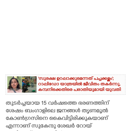
'സുരക്ഷ ഉറപ്പാക്കുമെന്നത് പച്ചക്കള്ളം';
റാപ്പിഡോ യാത്രയിൽ ജീവിതം തകർന്നു,
കമ്പനിക്കെതിരെ പരാതിയുമായി യുവതി
തുടർച്ചയായ 15 വർഷത്തെ ഭരണത്തിന്
ശേഷം ബംഗാളിലെ ജനങ്ങൾ തൃണമൂൽ
കോൺഗ്രസിനെ കൈവിട്ടിരിക്കുകയാണ്
എന്നാണ് സുകേന്ദു ശേഖർ റോയ്