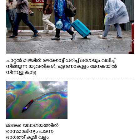
ചാറ്റൽ മഴയിൽ മഴക്കോട്ട് ധരിച്ച് ലഗേജും വലിച്ച്
നീങ്ങുന്ന യുവതികൾ. എറണാകുളം മേനകയിൽ
നിന്നുള്ള കാഴ്ച
മലങ്കര ജലാശയത്തിൽ
രാസമാലിന്യം പരന്ന
ഭാഗത്ത് കൂടി വള്ളം