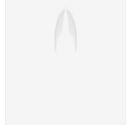
×
Share this link
Copy Link