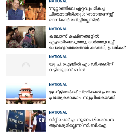
NATIONAL
'നൂറ്റാണ്ടിലെ ഏറ്റവും മികച്ച
ചിത്രമായിരിക്കും': 'രാമായണ'യ്ക്ക്
ഓസ്കാ‌ർ ലഭിച്ചില്ലെങ്കിൽ
നിരാശനാകുമെന്ന് ദേവേന്ദ്ര
NATIONAL
ഫഡ്നാവിസ്
കടലാസ് കഷ്‌ണങ്ങളിൽ
എഴുതിയെടുത്തു, ഓർത്തുവച്ച്
ചോദ്യോത്തരങ്ങൾ കടത്തി, പ്രതികൾ
നീറ്റ് ചോദ്യപേപ്പർ കടത്തിയതിങ്ങനെ
NATIONAL
യു.പി.ഐയിൽ എം.ഡി.ആറിന്
വഴിതുറന്ന് ബിൽ
NATIONAL
ജഡ്‌ജിമാർക്ക് വിരമിക്കൽ പ്രായം
പ്രത്യേകമാകാം: സുപ്രീംകോടതി
NATIONAL
നീറ്റ് ചോർച്ച: നുണപരിശോധന
ആവശ്യമില്ലെന്ന് സി.ബി.ഐ