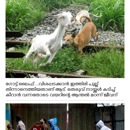
ഗോട്ട് ലൈഫ് ...വിശപ്പടക്കാൻ ഇത്തിരി പുല്ല്
തിന്നാനെത്തിയതാണ് ആട്. തെരുവ് നായ്ക്കൾ കടിച്ച്
കീറാൻ വന്നതോടെ വയറിന്റെ ആന്തൽ മറന്ന് ജീവന്
വേണ്ടിയായി ഓട്ടം. എറണാകുളം വാത്തുരുത്തിയിൽ
നിന്നുള്ള കാഴ്ച