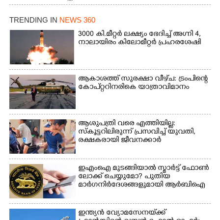
തുഴഞ്ഞു പോകുന്ന
പ്രദേശവാസികൾ
TRENDING IN
NEWS 360
3000 കി.മീറ്റർ ലക്ഷ്യം ഭേദിച്ച് അഗ്നി 4,
നാലായിരം കിലോമീറ്റർ പ്രഹരശേഷി
ആകാശത്ത് സുരക്ഷാ വീഴ്‌ച: ട്രംപിന്റെ
കോ‌പ്‌റ്ററിനരികെ യാത്രാവിമാനം
ആശുപത്രി വരെ എത്തിയില്ല:
സ്കൂട്ടറിലിരുന്ന് പ്രസവിച്ച് യുവതി,
രക്ഷകരായി ജീവനക്കാർ
ഇഎംഐ മുടങ്ങിയാൽ സ്മാർട്ട് ഫോൺ
ലോക്ക് ചെയ്യുമോ? പുതിയ
മാർഗനിർദേശങ്ങളുമായി ആർബിഐ
ഇന്ത്യൻ വ്യോമസേനയ്‌ക്ക്