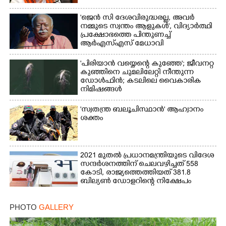
'ജെൻ സി ദേശവിരുദ്ധരല്ല, അവർ
നമ്മുടെ സ്വന്തം ആളുകൾ', വിദ്യാർത്ഥി
പ്രക്ഷോഭത്തെ പിന്തുണച്ച്
ആർഎസ്‌എസ് മേധാവി
'പിരിയാൻ വയ്യെന്റെ കുഞ്ഞേ'; ജീവനറ്റ
കുഞ്ഞിനെ ചുമലിലേറ്റി നീന്തുന്ന
ഡോൾഫിൻ; കടലിലെ വൈകാരിക
നിമിഷങ്ങൾ
'സ്വതന്ത്ര ബലൂചിസ്ഥാൻ' ആഹ്വാനം
ശക്തം
2021 മുതൽ പ്രധാനമന്ത്രിയുടെ വിദേശ
സന്ദർശനത്തിന് ചെലവഴിച്ചത് 558
കോടി, രാജ്യത്തെത്തിയത് 381.8
ബില്യൺ ഡോളറിന്റെ നിക്ഷേപം
PHOTO
GALLERY