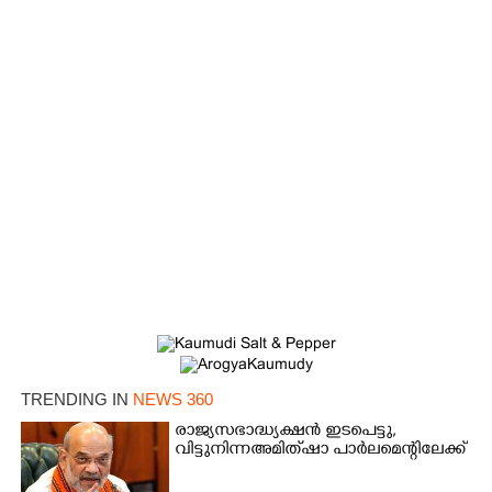
TRENDING IN
NEWS 360
രാജ്യസഭാദ്ധ്യക്ഷൻ ഇടപെട്ടു,
വിട്ടുനിന്ന അമിത് ഷാ പാർലമെന്റിലേക്ക്