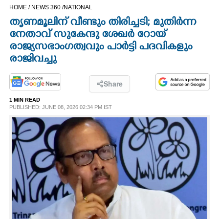
HOME /
NEWS 360 /
NATIONAL
CINEMA
തൃണമൂലിന് വീണ്ടും തിരിച്ചടി; മുതിർന്ന
നേതാവ് സുകേന്ദു ശേഖർ റോയ്
OPINION
രാജ്യസഭാംഗത്വവും പാർട്ടി പദവികളും
രാജിവച്ചു
PHOTOS
Share
LIFESTYLE
1 MIN READ
PUBLISHED: JUNE 08, 2026 02:34 PM IST
SPIRITUAL
INFO+
ART
ASTRO