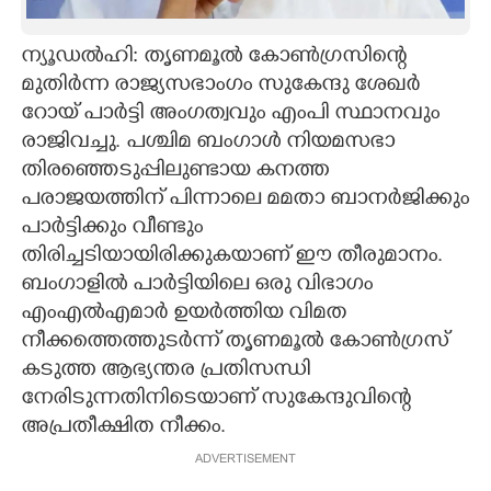
CARTOONS
ന്യൂഡൽഹി: തൃണമൂൽ കോൺഗ്രസിന്റെ
മുതിർന്ന രാജ്യസഭാംഗം സുകേന്ദു ശേഖർ
LITERATURE
റോയ് പാർട്ടി അംഗത്വവും എംപി സ്ഥാനവും
രാജിവച്ചു. പശ്ചിമ ബംഗാൾ നിയമസഭാ
ZOOM
തിരഞ്ഞെടുപ്പിലുണ്ടായ കനത്ത
പരാജയത്തിന് പിന്നാലെ മമതാ ബാനർജിക്കും
പാർട്ടിക്കും വീണ്ടും
CONTACT US
തിരിച്ചടിയായിരിക്കുകയാണ് ഈ തീരുമാനം.
ബംഗാളിൽ പാർട്ടിയിലെ ഒരു വിഭാഗം
എംഎൽഎമാർ ഉയർത്തിയ വിമത
നീക്കത്തെത്തുടർന്ന് തൃണമൂൽ കോൺഗ്രസ്
കടുത്ത ആഭ്യന്തര പ്രതിസന്ധി
നേരിടുന്നതിനിടെയാണ് സുകേന്ദുവിന്റെ
അപ്രതീക്ഷിത നീക്കം.
ADVERTISEMENT