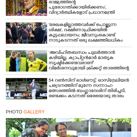
രാജ്യത്തിന്റെ
പുരോഗതിക്കായിരിക്കണം',​
വിദ്യാർത്ഥികളോട് പ്രധാനമന്ത്രി
'രേഖകളില്ലാത്തവർക്ക് പൊള്ളുന്ന
ശിക്ഷ', ദക്ഷിണാഫ്രിക്കയിൽ
കൂട്ടപ്പലായനം; ജീവനുംകൊണ്ട്
നാടുകടന്നത് ഒരു ലക്ഷത്തിലധികം
പേർ
‘അവിഹിതബന്ധം പുലർത്താൻ
കഴിയില്ല,​ ക്യാപ്റ്റൻമാർ മാതൃക
സൃഷ്ടിക്കേണ്ടവരാണ്'
വിമർശനവുമായി ക്രിക്കറ്റ് താരത്തിന്റെ
ഭാര്യ
54 റൺസിന് ഓൾഔട്ട്; ഓസ്‌ട്രേലിയൻ
പര്യടനത്തിന് മുന്നേ സന്നാഹ
മത്സരത്തിൽ ബംഗ്ലാദേശിന് തിരിച്ചടി,
രണ്ടക്കം കടന്നത് ഒരേയൊരു താരം
PHOTO
GALLERY