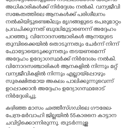
പ്രോട്ടോക്കോളുകൾ നടപ്പിലാക്കാൻ ഖണ്ഡ്രെ
അധികാരികൾക്ക് നിർദ്ദേശം നൽകി. വന്യജീവി
സങ്കേതത്തിലെ ആനകൾക്ക് പരിശീലനം
നൽകിയിട്ടുണ്ടെങ്കിലും മൃഗങ്ങളുടെ പെരുമാറ്റം
പ്രവചിക്കുന്നത് ബുദ്ധിമുട്ടാണെന്ന് അദ്ദേഹം
പറഞ്ഞു. വിനോദസഞ്ചാരികൾ ആനയുടെ
തുമ്പിക്കൈയിൽ തൊടുന്നതും ചേർന്ന് നിന്ന്
ഫോട്ടോയെടുക്കുന്നതും തടയണമെന്ന്
അദ്ദേഹം ഉദ്യോഗസ്ഥർക്ക് നിർദേശം നൽകി.
വിനോദസഞ്ചാരികൾ ആനകളിൽ നിന്നും മറ്റ്
വന്യജീവികളിൽ നിന്നും എല്ലായ്‌പ്പോഴും
സുരക്ഷിതമായ അകലം പാലിക്കുന്നുവെന്ന്
ഉറപ്പാക്കാൻ അദ്ദേഹം ഉദ്യോഗസ്ഥരോട്
നിർദ്ദേശിച്ചു.
കഴിഞ്ഞ മാസം ഛത്തീസ്ഗഡിലെ ഗൗരേല-
പേന്ദ്ര-മർവാഹി ജില്ലയിൽ 55കാരനെ കാട്ടാന
ചവിട്ടിക്കൊന്നിരുന്നു. തുടർന്നുള്ള