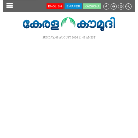
SECTIONS
ENGLISH
E-PAPER
KĀZHCHA
HOME
LATEST
SUNDAY, 09 AUGUST 2026 11.45 AM IST
AUDIO
NOTIFIED NEWS
POLL
KERALA
LOCAL
NEWS 360
CASE DIARY