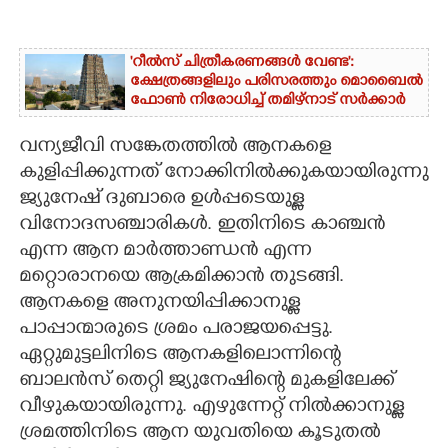
'റീൽസ് ചിത്രീകരണങ്ങൾ വേണ്ട':
ക്ഷേത്രങ്ങളിലും പരിസരത്തും മൊബൈൽ
ഫോൺ നിരോധിച്ച് തമിഴ്നാട് സർക്കാർ
വന്യജീവി സങ്കേതത്തിൽ ആനകളെ
കുളിപ്പിക്കുന്നത് നോക്കിനിൽക്കുകയായിരുന്നു
ജ്യുനേഷ് ദുബാരെ ഉൾപ്പടെയുള്ള
വിനോദസഞ്ചാരികൾ. ഇതിനിടെ കാഞ്ചൻ
എന്ന ആന മാർത്താണ്ഡൻ എന്ന
മറ്റൊരാനയെ ആക്രമിക്കാൻ തുടങ്ങി.
ആനകളെ അനുനയിപ്പിക്കാനുള്ള
പാപ്പാന്മാരുടെ ശ്രമം പരാജയപ്പെട്ടു.
ഏറ്റുമുട്ടലിനിടെ ആനകളിലൊന്നിന്റെ
ബാലൻസ് തെറ്റി ജ്യുനേഷിന്റെ മുകളിലേക്ക്
വീഴുകയായിരുന്നു. എഴുന്നേറ്റ്‌ നിൽക്കാനുള്ള
ശ്രമത്തിനിടെ ആന യുവതിയെ കൂടുതൽ