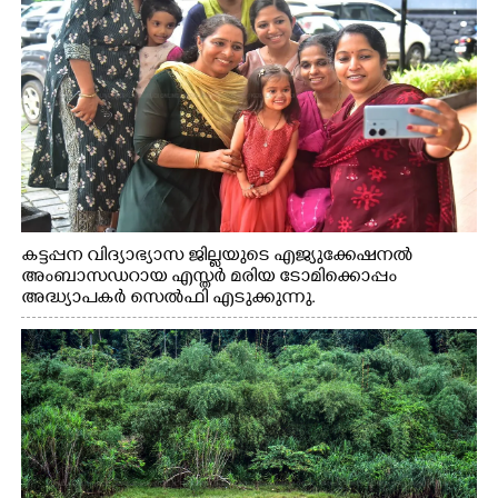
കട്ടപ്പന വിദ്യാഭ്യാസ ജില്ലയുടെ എജ്യുക്കേഷനൽ
അംബാസഡറായ എസ്തർ മരിയ ടോമിക്കൊപ്പം
അദ്ധ്യാപകർ സെൽഫി എടുക്കുന്നു.