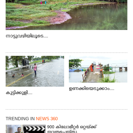
നാട്ടുവഴിയിലൂടെ....
ഉണക്കിയെടുക്കാം....
കുട്ടിക്കുളി....
TRENDING IN
NEWS 360
900 കിലോമീറ്റർ ഒറ്റയ്‌ക്ക്
യാത്രചെ‌യ്‌തു,​