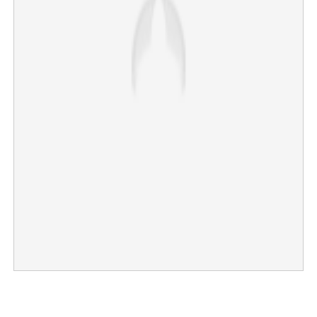
×
Share this link
Copy Link