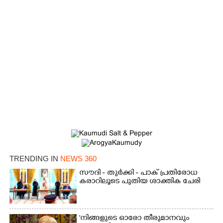
TRENDING IN
NEWS 360
സൗദി - തുർക്കി - പാക് പ്രതിരോധ
കരാറിലൂടെ പുതിയ ശാക്തിക ചേരി
'നിങ്ങളുടെ ഓരോ തീരുമാനവും