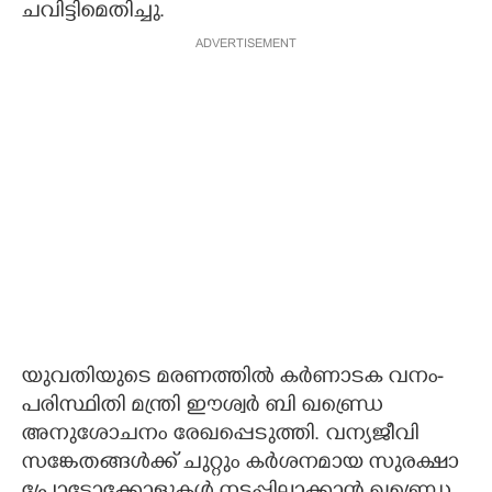
ചവിട്ടിമെതിച്ചു.
ADVERTISEMENT
യുവതിയുടെ മരണത്തിൽ കർണാടക വനം-
പരിസ്ഥിതി മന്ത്രി ഈശ്വർ ബി ഖണ്ഡ്രെ
അനുശോചനം രേഖപ്പെടുത്തി. വന്യജീവി
സങ്കേതങ്ങൾക്ക് ചുറ്റും കർശനമായ സുരക്ഷാ