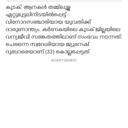
കുടക്: ആനകൾ തമ്മിലുള്ള
CARTOONS
ഏറ്റുമുട്ടലിനിടയിൽപ്പെട്ട്
വിനോദസഞ്ചാരിയായ യുവതിക്ക്
LITERATURE
ദാരുണാന്ത്യം. കർണകയിലെ കുടക് ജില്ലയിലെ
വന്യജീവി സങ്കേതത്തിലാണ് സംഭവം നടന്നത്.
ZOOM
ചെന്നൈ സ്വദേശിയായ ജ്യുനേഷ്
ദുബാരെയാണ് (33) കൊല്ലപ്പെട്ടത്.
CONTACT US
ADVERTISEMENT