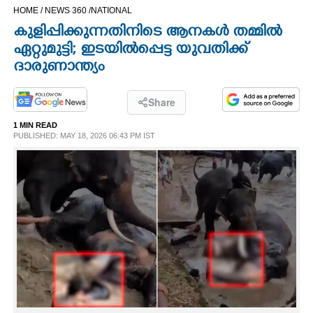
HOME /
NEWS 360 /
NATIONAL
CINEMA
കുളിപ്പിക്കുന്നതിനിടെ ആനകൾ തമ്മിൽ
ഏറ്റുമുട്ടി; ഇടയിൽപ്പെട്ട യുവതിക്ക്
OPINION
ദാരുണാന്ത്യം
PHOTOS
Share
1 MIN READ
LIFESTYLE
PUBLISHED: MAY 18, 2026 06:43 PM IST
SPIRITUAL
INFO+
ART
ASTRO