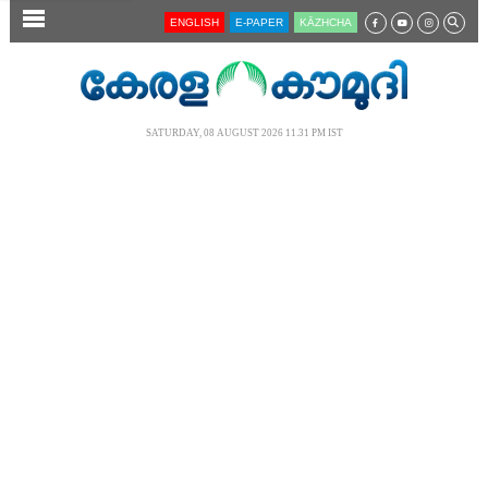
SECTIONS
ENGLISH
E-PAPER
KĀZHCHA
HOME
LATEST
SATURDAY, 08 AUGUST 2026 11.31 PM IST
AUDIO
NOTIFIED NEWS
POLL
KERALA
LOCAL
NEWS 360
CASE DIARY