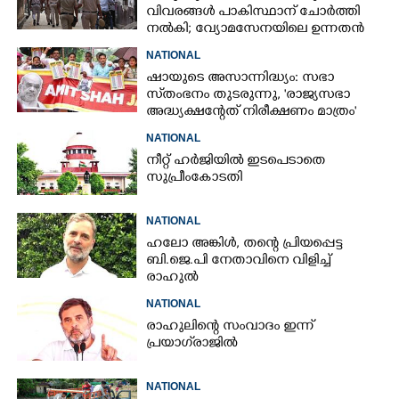
വിവരങ്ങൾ പാകിസ്ഥാന് ചോ‌ർത്തി
നൽകി; വ്യോമസേനയിലെ ഉന്നതൻ
അറസ്റ്റിൽ
NATIONAL
ഷായുടെ അസാന്നിദ്ധ്യം: സഭാ
സ്‌തംഭനം തുടരുന്നു, 'രാജ്യസഭാ
അദ്ധ്യക്ഷന്റേത് നിരീക്ഷണം മാത്രം'
NATIONAL
നീറ്റ് ഹർജിയിൽ ഇടപെടാതെ
സുപ്രീംകോടതി
NATIONAL
ഹലോ അങ്കിൾ,​ തന്റെ പ്രിയപ്പെട്ട
ബി.ജെ.പി നേതാവിനെ വിളിച്ച്
രാഹുൽ
NATIONAL
രാഹുലിന്റെ സംവാദം ഇന്ന്
പ്രയാഗ്‌രാജിൽ
NATIONAL