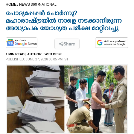
HOME /
NEWS 360 /
NATIONAL
CINEMA
ചോദ്യപ്പേപ്പർ ചോർന്നു?
മഹാരാഷ്ട്രയിൽ നാളെ നടക്കാനിരുന്ന
OPINION
അദ്ധ്യാപക യോഗ്യത പരീക്ഷ മാറ്റിവച്ചു
PHOTOS
Share
1 MIN READ
| AUTHOR :
WEB DESK
LIFESTYLE
PUBLISHED: JUNE 27, 2026 03:05 PM IST
SPIRITUAL
INFO+
ART
ASTRO