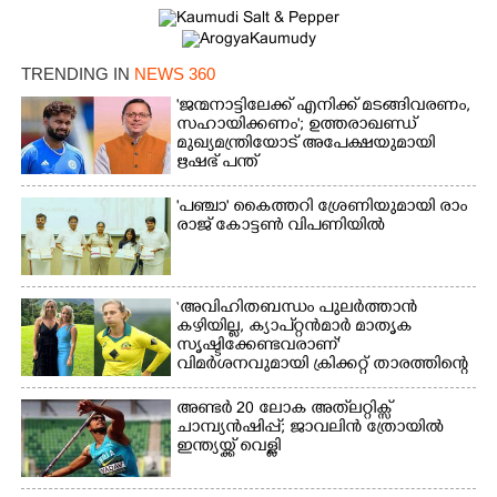
TRENDING IN
NEWS 360
'ജന്മനാട്ടിലേക്ക് എനിക്ക് മടങ്ങിവരണം,
സഹായിക്കണം'; ഉത്തരാഖണ്ഡ്
മുഖ്യമന്ത്രിയോട് അപേക്ഷയുമായി
ഋഷഭ് പന്ത്
'​പ​ഞ്ചാ​'​ ​കൈ​ത്ത​റി​ ​ശ്രേ​ണി​യു​മാ​യി​ ​രാം​
രാ​ജ് ​കോ​ട്ടൺ വിപണിയിൽ
‘അവിഹിതബന്ധം പുലർത്താൻ
കഴിയില്ല,​ ക്യാപ്റ്റൻമാർ മാതൃക
സൃഷ്ടിക്കേണ്ടവരാണ്'
വിമർശനവുമായി ക്രിക്കറ്റ് താരത്തിന്റെ
ഭാര്യ
അണ്ടർ 20 ലോക അത്‌ലറ്റിക്സ്
ചാമ്പ്യൻഷിപ്പ്; ജാവലിൻ ത്രോയിൽ
ഇന്ത്യയ്ക്ക് വെള്ളി