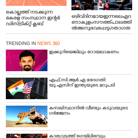
കൊല്ലത്ത് നടക്കുന്ന
ഒഴിവ് ദിനമായ ഇന്നലെ എറ
കേരള സംസ്ഥാന ഇന്റർ
ണാകുളം സൗത്ത് പാലത്തി
ഡിസ്ട്രിക്റ്റ് ക്ലബ്
ൽ അനുഭവപ്പെട്ട ഗതാഗത
അത്‌ലറ്റിക്
ക്കുരുക്ക്
ചാമ്പ്യൻഷിപ്പിൽ അണ്ടർ
20 ആൺകുട്ടികളുടെ 200
TRENDING IN
NEWS 360
മീറ്റർ ഓട്ടം ഫൈനൽ
ഇക്കുറിയെങ്കിലും റോയലാകണം
മത്സരത്തിനിടെ സിന്തറ്റിക്
ട്രാക്കിന് കുറുകെ ഓടുന്ന
നായകൾ.
എഫ്.സി.ആർ.എ ഭേദഗതി:
യു.എസിന് ഇന്ത്യയുടെ മറുപടി
കസഖ്‌സ്ഥാനിൽ വീണ്ടും കടുവയുടെ
ഗർജ്ജനം
കാര്യവട്ടത്ത് ഗെയ്‌ലിരമ്പും