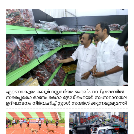
എറണാകുളം കലൂർ സ്റ്റേഡിയം ഹെലിപാഡ് ഗ്രൗണ്ടിൽ
സപ്ളൈകോ ഓണം മെഗാ ട്രേഡ് ഫെയർ സംസ്ഥാനതല
ഉദ്ഘാടനം നിർവഹിച്ച് സ്റ്റാൾ സന്ദർശിക്കുന്ന മുഖ്യമന്ത്രി
വി.ഡി. സതീശൻ. മന്ത്രി അനൂപ് ജേക്കബ് സമീപം