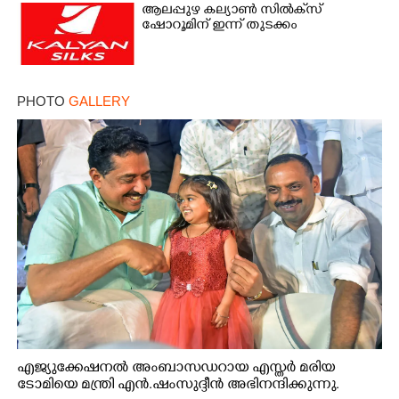
ആലപ്പുഴ കല്യാൺ സിൽക്‌സ്
ഷോറൂമിന് ഇന്ന് തുടക്കം
PHOTO
GALLERY
എജ്യുക്കേഷനൽ അംബാസഡറായ എസ്തർ മരിയ
ടോമിയെ മന്ത്രി എൻ.ഷംസുദ്ദീൻ അഭിനന്ദിക്കുന്നു.