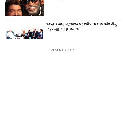
കേന്ദ്ര ആഭ്യന്ത്രര മന്ത്രിയെ സന്ദർശിച്ച്
എം.എ. യൂസഫലി
ADVERTISEMENT