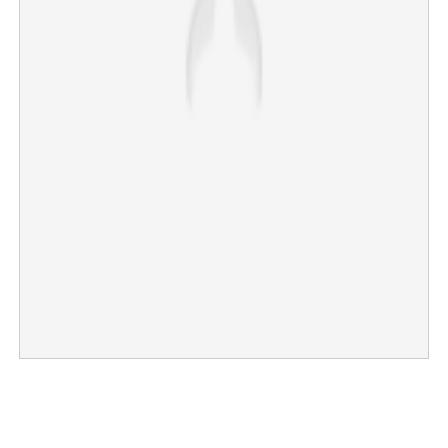
×
Share this link
Copy Link