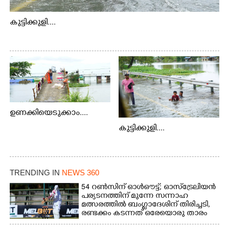
കുട്ടിക്കുളി....
ഉണക്കിയെടുക്കാം....
കുട്ടിക്കുളി....
TRENDING IN
NEWS 360
54 റൺസിന് ഓൾഔട്ട്; ഓസ്‌ട്രേലിയൻ
പര്യടനത്തിന് മുന്നേ സന്നാഹ
മത്സരത്തിൽ ബംഗ്ലാദേശിന് തിരിച്ചടി,
രണ്ടക്കം കടന്നത് ഒരേയൊരു താരം