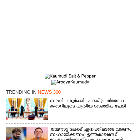
TRENDING IN
NEWS 360
സൗദി - തുർക്കി - പാക് പ്രതിരോധ
കരാറിലൂടെ പുതിയ ശാക്തിക ചേരി
'ജന്മനാട്ടിലേക്ക് എനിക്ക് മടങ്ങിവരണം,
സഹായിക്കണം'; ഉത്തരാഖണ്ഡ്