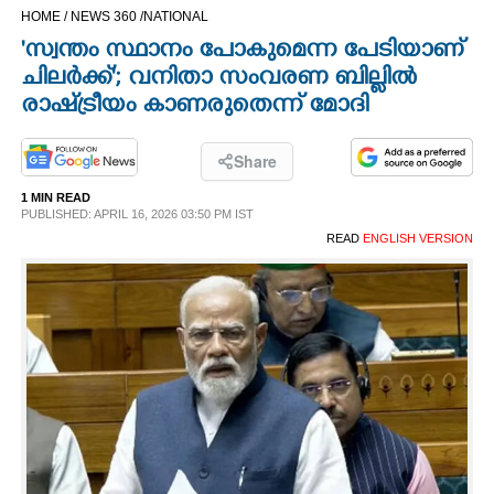
HOME /
NEWS 360 /
NATIONAL
CINEMA
'സ്വന്തം സ്ഥാനം പോകുമെന്ന പേടിയാണ്
ചിലർക്ക്'; വനിതാ സംവരണ ബില്ലിൽ
OPINION
രാഷ്‌ട്രീയം കാണരുതെന്ന് മോദി
PHOTOS
Share
1 MIN READ
LIFESTYLE
PUBLISHED: APRIL 16, 2026 03:50 PM IST
READ
ENGLISH VERSION
SPIRITUAL
INFO+
ART
ASTRO