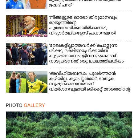
മുഖ്യമന്ത്രിയോട് അപേക്ഷയുമായി
ഋഷഭ് പന്ത്
'നിങ്ങളുടെ ഓരോ തീരുമാനവും
രാജ്യത്തിന്റെ
പുരോഗതിക്കായിരിക്കണം',​
വിദ്യാർത്ഥികളോട് പ്രധാനമന്ത്രി
'രേഖകളില്ലാത്തവർക്ക് പൊള്ളുന്ന
ശിക്ഷ', ദക്ഷിണാഫ്രിക്കയിൽ
കൂട്ടപ്പലായനം; ജീവനുംകൊണ്ട്
നാടുകടന്നത് ഒരു ലക്ഷത്തിലധികം
പേർ
‘അവിഹിതബന്ധം പുലർത്താൻ
കഴിയില്ല,​ ക്യാപ്റ്റൻമാർ മാതൃക
സൃഷ്ടിക്കേണ്ടവരാണ്'
വിമർശനവുമായി ക്രിക്കറ്റ് താരത്തിന്റെ
ഭാര്യ
PHOTO
GALLERY