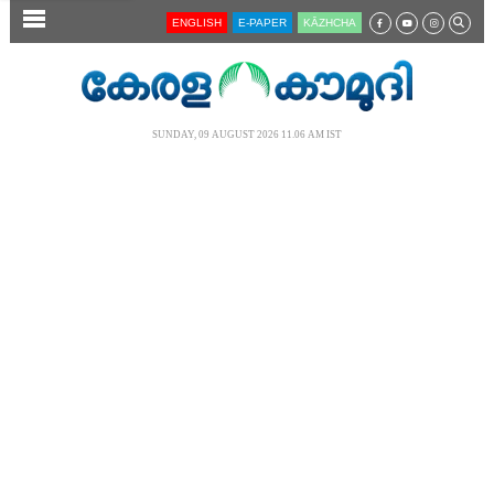
SECTIONS
ENGLISH
E-PAPER
KĀZHCHA
HOME
LATEST
SUNDAY, 09 AUGUST 2026 11.06 AM IST
AUDIO
NOTIFIED NEWS
POLL
KERALA
LOCAL
NEWS 360
CASE DIARY