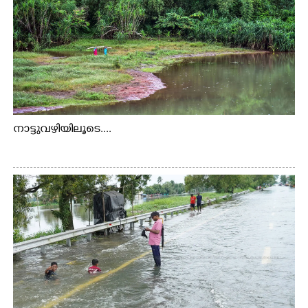
നാട്ടുവഴിയിലൂടെ....