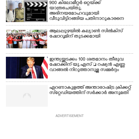
900 കിലോമീറ്റർ ഒറ്റയ്‌ക്ക്
യാത്രചെ‌യ്‌തു,​
അഭിനയമോഹവുമായി
വീടുവിട്ടിറങ്ങിയ പതിനാറുകാരനെ
കണ്ടെത്തിയത് ഫിലിം സിറ്റിയിൽ
ആലപ്പുഴയിൽ കല്യാൺ സിൽക്‌സ്
ഷോറൂമിന് തുടക്കമായി
ഇന്ത്യയ്ക്കടക്കം 100 ശതമാനം തീരുവ
ഷോക്കിന് യു.എസ്  റഷ്യൻ എണ്ണ
വാങ്ങൽ നിറുത്താനുള്ള സമ്മർദ്ദം
എറണാകുളത്ത് അന്താരാഷ്ട്ര ക്രിക്കറ്റ്
സ്‌റ്റേഡിയത്തിന് സർക്കാർ അനുമതി
ADVERTISEMENT