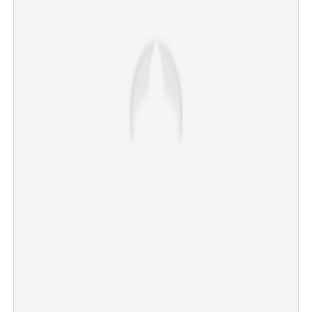
×
Share this link
Copy Link