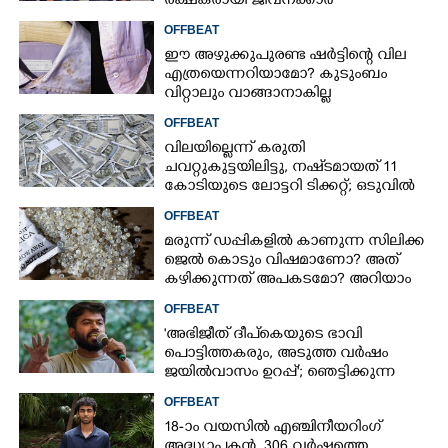
രക്ഷകരായി ജീവനക്കാർ
OFFBEAT
ഈ അഴുക്കുപുരണ്ട ഷർട്ടിന്റെ വില
എത്രയെന്നറിയാമോ? കുടുംബം
വിറ്റാലും വാങ്ങാനാകില്ല
OFFBEAT
വിലയില്ലെന്ന് കരുതി
ചവറ്റുകുട്ടയിലിട്ടു, നഷ്‌ടമായത് 11
കോടിയുടെ ലോട്ടറി ടിക്കറ്റ്; ഒടുവിൽ
ഭാഗ്യം തുണയായി
OFFBEAT
മരുന്ന് ഡപ്പികളിൽ കാണുന്ന സിലിക്ക
ജെൽ കൊടും വിഷമാണോ? അത്
കഴിക്കുന്നത് അപകടമോ? അറിയാം
OFFBEAT
'അഭിജീത് ദീപ്‌കെയുടെ ഭാവി
പൊട്ടിത്തകരും, അടുത്ത വർഷം
ജയിൽവാസം ഉറപ്പ്'; ഞെട്ടിക്കുന്ന
പ്രവചനവുമായി ജ്യോതിഷി
OFFBEAT
18-ാം വയസിൽ എഞ്ചിനീയറിംഗ്
അദ്ധ്യാപകൻ, 306 വർഷത്തെ