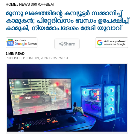
HOME /
NEWS 360 /
OFFBEAT
CINEMA
മൂന്നു ലക്ഷത്തിന്റെ കമ്പ്യൂട്ടർ സമ്മാനിച്ച്
കാമുകൻ; പിറ്റേദിവസം ബന്ധം ഉപേക്ഷിച്ച്
OPINION
കാമുകി, നിയമോപദേശം തേടി യുവാവ്
PHOTOS
Share
1 MIN READ
LIFESTYLE
PUBLISHED: JUNE 09, 2026 12:35 PM IST
SPIRITUAL
INFO+
ART
ASTRO