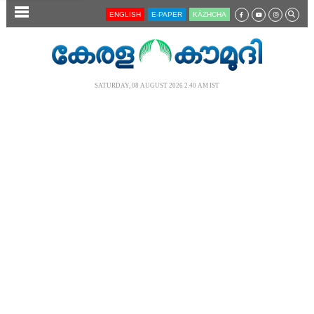
SECTIONS
ENGLISH
E-PAPER
KĀZHCHA
HOME
LATEST
SATURDAY, 08 AUGUST 2026 2.40 AM IST
AUDIO
NOTIFIED NEWS
POLL
KERALA
LOCAL
NEWS 360
CASE DIARY