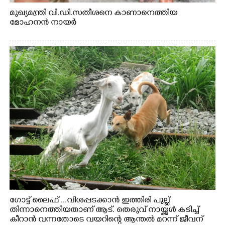
മുഖ്യമന്ത്രി വി.ഡി.സതീശനെ കാണാനെത്തിയ
മോഹനൻ നായർ
ഗോട്ട് ലൈഫ് ...വിശപ്പടക്കാൻ ഇത്തിരി പുല്ല്
തിന്നാനെത്തിയതാണ് ആട്. തെരുവ് നായ്ക്കൾ കടിച്ച്
കീറാൻ വന്നതോടെ വയറിന്റെ ആന്തൽ മറന്ന് ജീവന്