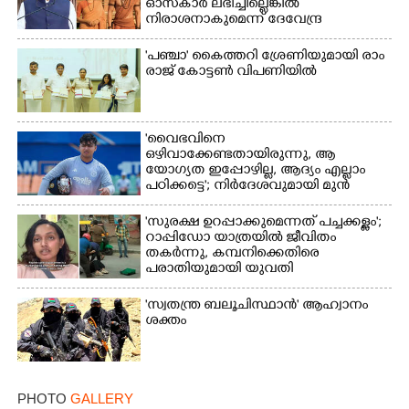
ഓസ്കാ‌ർ ലഭിച്ചില്ലെങ്കിൽ
നിരാശനാകുമെന്ന് ദേവേന്ദ്ര
ഫഡ്നാവിസ്
'​പ​ഞ്ചാ​'​ ​കൈ​ത്ത​റി​ ​ശ്രേ​ണി​യു​മാ​യി​ ​രാം​
രാ​ജ് ​കോ​ട്ടൺ വിപണിയിൽ
'വൈഭവിനെ
ഒഴിവാക്കേണ്ടതായിരുന്നു,​ ആ
യോഗ്യത ഇപ്പോഴില്ല, ആദ്യം എല്ലാം
പഠിക്കട്ടെ'; നിർദേശവുമായി മുൻ
ക്രിക്കറ്റ് താരം
'സുരക്ഷ ഉറപ്പാക്കുമെന്നത് പച്ചക്കള്ളം';
റാപ്പിഡോ യാത്രയിൽ ജീവിതം
തകർന്നു, കമ്പനിക്കെതിരെ
പരാതിയുമായി യുവതി
'സ്വതന്ത്ര ബലൂചിസ്ഥാൻ' ആഹ്വാനം
ശക്തം
PHOTO
GALLERY