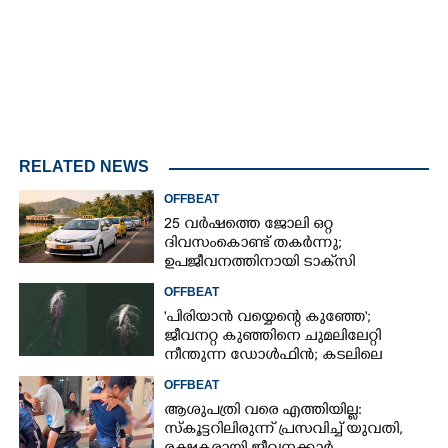
RELATED NEWS
OFFBEAT
25 വർഷത്തെ ജോലി ഒറ്റ
ദിവസംകൊണ്ട് തകർന്നു;
ഉപജീവനത്തിനായി ടാക്‌സി
ഡ്രൈവറായി,​ അനുഭവം പങ്കുവച്ച്
OFFBEAT
യുവതി
'പിരിയാൻ വയ്യെന്റെ കുഞ്ഞേ';
ജീവനറ്റ കുഞ്ഞിനെ ചുമലിലേറ്റി
നീന്തുന്ന ഡോൾഫിൻ; കടലിലെ
വൈകാരിക നിമിഷങ്ങൾ
OFFBEAT
ആശുപത്രി വരെ എത്തിയില്ല:
സ്കൂട്ടറിലിരുന്ന് പ്രസവിച്ച് യുവതി,