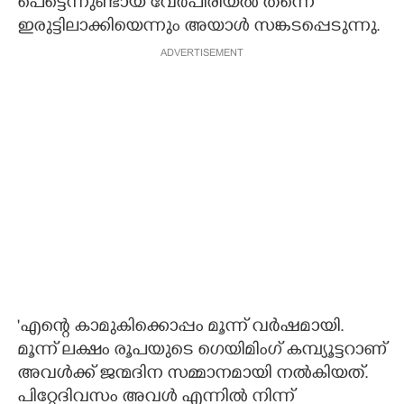
പെട്ടെന്നുണ്ടായ വേർപിരിയൽ തന്നെ
ഇരുട്ടിലാക്കിയെന്നും അയാൾ സങ്കടപ്പെടുന്നു.
ADVERTISEMENT
'എന്റെ കാമുകിക്കൊപ്പം മൂന്ന് വർഷമായി.
മൂന്ന് ലക്ഷം രൂപയുടെ ഗെയിമിംഗ് കമ്പ്യൂട്ടറാണ്
അവൾക്ക് ജന്മദിന സമ്മാനമായി നൽകിയത്.
പിറ്റേദിവസം അവൾ എന്നിൽ നിന്ന്