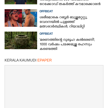
റെക്കോഡ് തകർത്ത് കൗമാരക്കാരൻ
OFFBEAT
ശരീരമാകെ റബ്ബർ ബുള്ളറ്റേറ്റു,
വേദനയിൽ പുളഞ്ഞ്
മത്സരാർത്ഥികൾ; റിയാലിറ്റി
ഷോയ്‌ക്കെതിരെ വ്യാപക വിമർശനം
OFFBEAT
'മരണത്തിന്റെ ദുരൂഹ കൽഭരണി';
1000 വർഷം പഴക്കമുള്ള രഹസ്യം
കണ്ടെത്തി
KERALA KAUMUDI
EPAPER