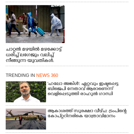
വേണ്ടിയായി ഓട്ടം. എറണാകുളം വാത്തുരുത്തിയിൽ
നിന്നുള്ള കാഴ്ച
ചാറ്റൽ മഴയിൽ മഴക്കോട്ട്
ധരിച്ച് ലഗേജും വലിച്ച്
നീങ്ങുന്ന യുവതികൾ.
എറണാകുളം മേനകയിൽ
നിന്നുള്ള കാഴ്ച
TRENDING IN
NEWS 360
'ഹലോ അങ്കിൾ': ഏറ്റവും ഇഷ്ടപ്പെട്ട
ബിജെപി നേതാവ് ആരാണെന്ന്
വെളിപ്പെടുത്തി രാഹുൽ ഗാന്ധി
ആകാശത്ത് സുരക്ഷാ വീഴ്‌ച: ട്രംപിന്റെ
കോ‌പ്‌റ്ററിനരികെ യാത്രാവിമാനം