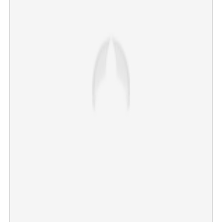
×
Share this link
Copy Link