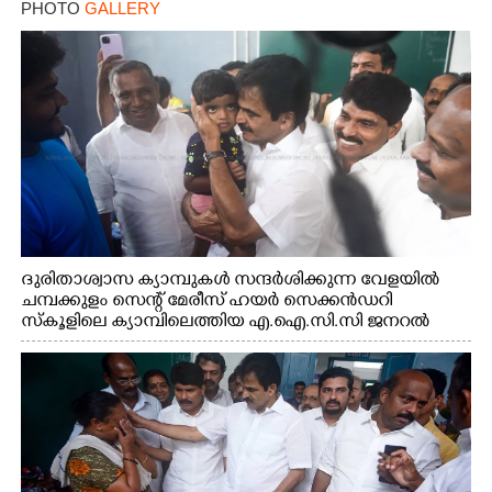
PHOTO
GALLERY
ദുരിതാശ്വാസ ക്യാമ്പുകൾ സന്ദർശിക്കുന്ന വേളയിൽ
ചമ്പക്കുളം സെന്റ് മേരീസ് ഹയർ സെക്കൻഡറി
സ്കൂളിലെ ക്യാമ്പിലെത്തിയ എ.ഐ.സി.സി ജനറൽ
സെക്രട്ടറി കെ.സി വേണുഗോപാൽ എം.പി കുരുന്നിനെ
എടുത്ത് ലാളിച്ചപ്പോൾ. സഹകരണ-എക്സൈസ്
വകുപ്പ് മന്ത്രി എം. ലിജു, കൃഷിവകുപ്പ് മന്ത്രി ടി. സിദ്ദിഖ്,
റെജി ചെറിയാൻ എം. എൽ. എ എന്നിവർ സമീപം