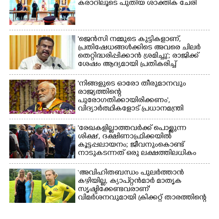
കരാറിലൂടെ പുതിയ ശാക്തിക ചേരി
'ജെൻസി നമ്മുടെ കുട്ടികളാണ്,
പ്രതിഷേധങ്ങൾക്കിടെ അവരെ ചിലർ
തെറ്റിദ്ധരിപ്പിക്കാൻ ശ്രമിച്ചു'; രാജിക്ക്
ശേഷം ആദ്യമായി പ്രതികരിച്ച്
ധർമ്മേന്ദ്ര പ്രധാൻ
'നിങ്ങളുടെ ഓരോ തീരുമാനവും
രാജ്യത്തിന്റെ
പുരോഗതിക്കായിരിക്കണം',​
വിദ്യാർത്ഥികളോട് പ്രധാനമന്ത്രി
'രേഖകളില്ലാത്തവർക്ക് പൊള്ളുന്ന
ശിക്ഷ', ദക്ഷിണാഫ്രിക്കയിൽ
കൂട്ടപ്പലായനം; ജീവനുംകൊണ്ട്
നാടുകടന്നത് ഒരു ലക്ഷത്തിലധികം
പേർ
‘അവിഹിതബന്ധം പുലർത്താൻ
കഴിയില്ല,​ ക്യാപ്റ്റൻമാർ മാതൃക
സൃഷ്ടിക്കേണ്ടവരാണ്'
വിമർശനവുമായി ക്രിക്കറ്റ് താരത്തിന്റെ
ഭാര്യ