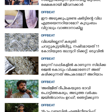
സ്കൂട്ടറിലിരുന്ന് പ്രസവിച്ച് യുവതി,
രക്ഷകരായി ജീവനക്കാർ
OFFBEAT
ഈ അഴുക്കുപുരണ്ട ഷർട്ടിന്റെ വില
എത്രയെന്നറിയാമോ? കുടുംബം
വിറ്റാലും വാങ്ങാനാകില്ല
OFFBEAT
വിലയില്ലെന്ന് കരുതി
ചവറ്റുകുട്ടയിലിട്ടു, നഷ്‌ടമായത് 11
കോടിയുടെ ലോട്ടറി ടിക്കറ്റ്; ഒടുവിൽ
ഭാഗ്യം തുണയായി
OFFBEAT
മരുന്ന് ഡപ്പികളിൽ കാണുന്ന സിലിക്ക
ജെൽ കൊടും വിഷമാണോ? അത്
കഴിക്കുന്നത് അപകടമോ? അറിയാം
OFFBEAT
'അഭിജീത് ദീപ്‌കെയുടെ ഭാവി
പൊട്ടിത്തകരും, അടുത്ത വർഷം
ജയിൽവാസം ഉറപ്പ്'; ഞെട്ടിക്കുന്ന
പ്രവചനവുമായി ജ്യോതിഷി
OFFBEAT
18-ാം വയസിൽ എഞ്ചിനീയറിംഗ്