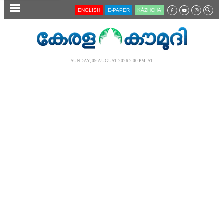
SECTIONS
ENGLISH
E-PAPER
KĀZHCHA
HOME
LATEST
SUNDAY, 09 AUGUST 2026 2.00 PM IST
AUDIO
NOTIFIED NEWS
POLL
KERALA
LOCAL
NEWS 360
CASE DIARY