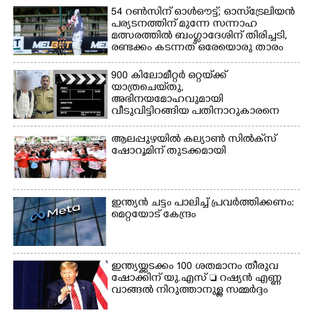
ക്യാമ്പിലെത്തിയവർ മഴ
വസ്ത്രങ്ങൾ
54 റൺസിന് ഓൾഔട്ട്; ഓസ്‌ട്രേലിയൻ
പര്യടനത്തിന് മുന്നേ സന്നാഹ
മാറിനിന്ന ഇടവേളയിൽ
ഉണക്കാനിട്ടിരിക്കുന്ന
മത്സരത്തിൽ ബംഗ്ലാദേശിന് തിരിച്ചടി,
ക്യാമ്പ് പരിസരത്ത്
ഗോൾപോസ്റ്റിന് മുന്നിൽ
രണ്ടക്കം കടന്നത് ഒരേയൊരു താരം
വസ്ത്രങ്ങൾ
ഫുട്ബോൾ കളികളിൽ
ഉണക്കാനിടുന്ന കാഴ്ച.
ഏർപ്പെട്ടിരിക്കുന്ന
900 കിലോമീറ്റർ ഒറ്റയ്‌ക്ക്
കുട്ടികൾ
യാത്രചെ‌യ്‌തു,​
അഭിനയമോഹവുമായി
വീടുവിട്ടിറങ്ങിയ പതിനാറുകാരനെ
കണ്ടെത്തിയത് ഫിലിം സിറ്റിയിൽ
ആലപ്പുഴയിൽ കല്യാൺ സിൽക്‌സ്
ഷോറൂമിന് തുടക്കമായി
ഇന്ത്യൻ ചട്ടം പാലിച്ച് പ്രവർത്തിക്കണം:
മെറ്റയോട് കേന്ദ്രം
ഇന്ത്യയ്ക്കടക്കം 100 ശതമാനം തീരുവ
ഷോക്കിന് യു.എസ്  റഷ്യൻ എണ്ണ
വാങ്ങൽ നിറുത്താനുള്ള സമ്മർദ്ദം