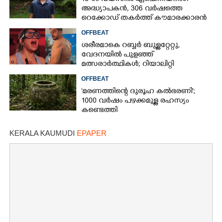
അദ്ധ്യാപകൻ, 306 വർഷത്തെ
റെക്കോഡ് തകർത്ത് കൗമാരക്കാരൻ
OFFBEAT
ശരീരമാകെ റബ്ബർ ബുള്ളറ്റേറ്റു,
വേദനയിൽ പുളഞ്ഞ്
മത്സരാർത്ഥികൾ; റിയാലിറ്റി
ഷോയ്‌ക്കെതിരെ വ്യാപക വിമർശനം
OFFBEAT
'മരണത്തിന്റെ ദുരൂഹ കൽഭരണി';
1000 വർഷം പഴക്കമുള്ള രഹസ്യം
കണ്ടെത്തി
KERALA KAUMUDI
EPAPER