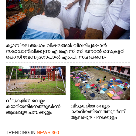
ക്യാമ്പിലെ അംഗം വിഷമങ്ങൾ വിവരിച്ചപ്പോൾ
സമാധാനിപ്പിക്കുന്ന എ.ഐ.സി.സി ജനറൽ സെക്രട്ടറി
കെ.സി വേണുഗോപാൽ എം.പി. സഹകരണ-
എക്സൈസ് വകുപ്പ് മന്ത്രി എം. ലിജു, എന്നിവർ
വീടുകളിൽ വെള്ളം
വീടുകളിൽ വെള്ളം
കയറിയതിനെത്തുടർന്ന്
കയറിയതിനെത്തുടർന്ന്
ആലപ്പുഴ ചമ്പക്കുളം
ആലപ്പുഴ ചമ്പക്കുളം
ഫാദർ തോമസ്
ഫാദർ തോമസ്
പോരൂക്കര സെൻട്രൽ
പോരൂക്കര സെൻട്രൽ
സ്കൂളിലെ ദുരിതാശ്വാസ
TRENDING IN
NEWS 360
സ്കൂളിലെ ദുരിതാശ്വാസ
ക്യാമ്പിലെത്തിയവർ