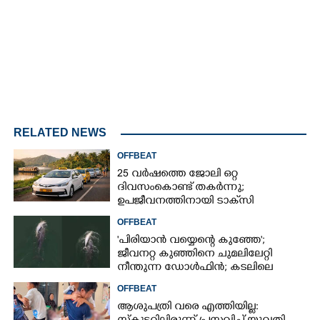
RELATED NEWS
OFFBEAT
25 വർഷത്തെ ജോലി ഒറ്റ
ദിവസംകൊണ്ട് തകർന്നു;
ഉപജീവനത്തിനായി ടാക്‌സി
ഡ്രൈവറായി,​ അനുഭവം പങ്കുവച്ച്
OFFBEAT
യുവതി
'പിരിയാൻ വയ്യെന്റെ കുഞ്ഞേ';
ജീവനറ്റ കുഞ്ഞിനെ ചുമലിലേറ്റി
നീന്തുന്ന ഡോൾഫിൻ; കടലിലെ
വൈകാരിക നിമിഷങ്ങൾ
OFFBEAT
ആശുപത്രി വരെ എത്തിയില്ല: