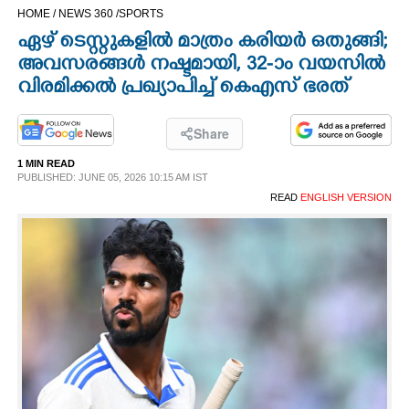
HOME /
NEWS 360 /
SPORTS
CINEMA
ഏഴ് ടെസ്റ്റുകളിൽ മാത്രം കരിയർ ഒതുങ്ങി;
അവസരങ്ങൾ നഷ്ടമായി, 32-ാം വയസിൽ
OPINION
വിരമിക്കൽ പ്രഖ്യാപിച്ച് കെഎസ് ഭരത്
PHOTOS
Share
1 MIN READ
LIFESTYLE
PUBLISHED: JUNE 05, 2026 10:15 AM IST
READ
ENGLISH VERSION
SPIRITUAL
INFO+
ART
ASTRO