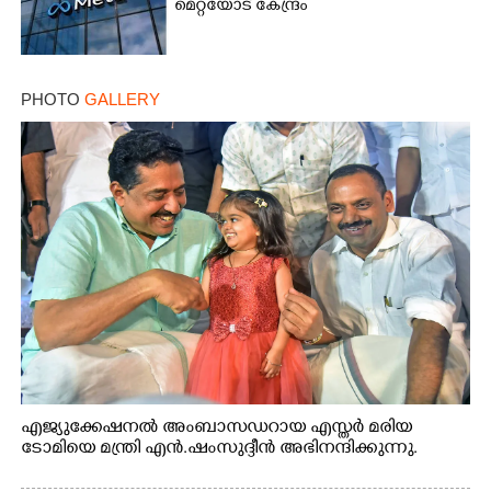
മെറ്റയോട് കേന്ദ്രം
PHOTO
GALLERY
എജ്യുക്കേഷനൽ അംബാസഡറായ എസ്തർ മരിയ
ടോമിയെ മന്ത്രി എൻ.ഷംസുദ്ദീൻ അഭിനന്ദിക്കുന്നു.