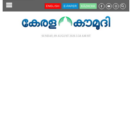
SECTIONS
ENGLISH
E-PAPER
KĀZHCHA
HOME
LATEST
SUNDAY, 09 AUGUST 2026 3.58 AM IST
AUDIO
NOTIFIED NEWS
POLL
KERALA
LOCAL
NEWS 360
CASE DIARY