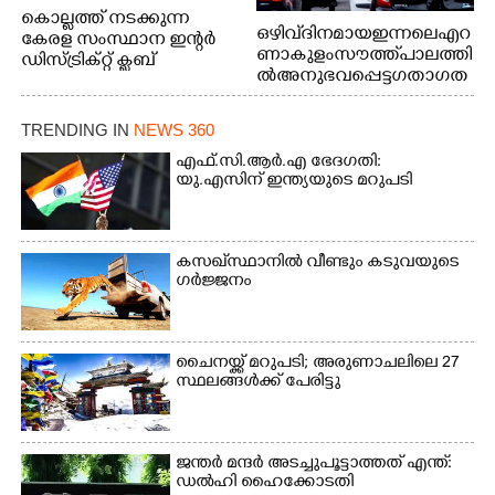
കൊല്ലത്ത് നടക്കുന്ന
ഒഴിവ് ദിനമായ ഇന്നലെ എറ
കേരള സംസ്ഥാന ഇന്റർ
ണാകുളം സൗത്ത് പാലത്തി
ഡിസ്ട്രിക്റ്റ് ക്ലബ്
ൽ അനുഭവപ്പെട്ട ഗതാഗത
അത്‌ലറ്റിക്
ക്കുരുക്ക്
ചാമ്പ്യൻഷിപ്പിൽ അണ്ടർ
20 ആൺകുട്ടികളുടെ 200
TRENDING IN
NEWS 360
മീറ്റർ ഓട്ടം ഫൈനൽ
എഫ്.സി.ആർ.എ ഭേദഗതി:
മത്സരത്തിനിടെ സിന്തറ്റിക്
യു.എസിന് ഇന്ത്യയുടെ മറുപടി
ട്രാക്കിന് കുറുകെ ഓടുന്ന
നായകൾ.
കസഖ്‌സ്ഥാനിൽ വീണ്ടും കടുവയുടെ
ഗർജ്ജനം
ചൈനയ്ക്ക് മറുപടി; അരുണാചലിലെ 27
സ്ഥലങ്ങൾക്ക് പേരിട്ടു
ജന്ത‌‌ർ മന്ദർ അടച്ചുപൂട്ടാത്തത് എന്ത്:
ഡൽഹി ഹൈക്കോടതി