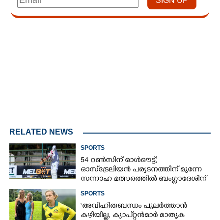
Loaded
:
3.34%
/
Unmute
RELATED NEWS
SPORTS
54 റൺസിന് ഓൾഔട്ട്;
ഓസ്‌ട്രേലിയൻ പര്യടനത്തിന് മുന്നേ
സന്നാഹ മത്സരത്തിൽ ബംഗ്ലാദേശിന്
തിരിച്ചടി, രണ്ടക്കം കടന്നത്
SPORTS
ഒരേയൊരു താരം
‘അവിഹിതബന്ധം പുലർത്താൻ
കഴിയില്ല,​ ക്യാപ്റ്റൻമാർ മാതൃക