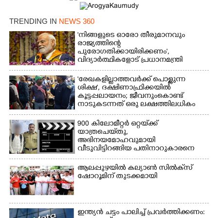
TRENDING IN
NEWS 360
'നിങ്ങളുടെ ഓരോ തീരുമാനവും
രാജ്യത്തിന്റെ
പുരോഗതിക്കായിരിക്കണം',​
വിദ്യാർത്ഥികളോട് പ്രധാനമന്ത്രി
'രേഖകളില്ലാത്തവർക്ക് പൊള്ളുന്ന
ശിക്ഷ', ദക്ഷിണാഫ്രിക്കയിൽ
കൂട്ടപ്പലായനം; ജീവനുംകൊണ്ട്
നാടുകടന്നത് ഒരു ലക്ഷത്തിലധികം
പേർ
900 കിലോമീറ്റർ ഒറ്റയ്‌ക്ക്
യാത്രചെ‌യ്‌തു,​
അഭിനയമോഹവുമായി
വീടുവിട്ടിറങ്ങിയ പതിനാറുകാരനെ
കണ്ടെത്തിയത് ഫിലിം സിറ്റിയിൽ
ആലപ്പുഴയിൽ കല്യാൺ സിൽക്‌സ്
ഷോറൂമിന് തുടക്കമായി
ഇന്ത്യൻ ചട്ടം പാലിച്ച് പ്രവർത്തിക്കണം: