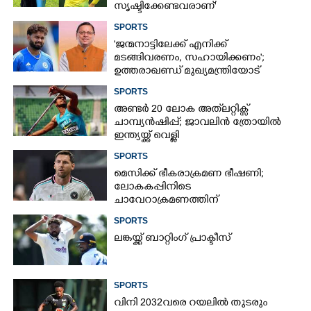
സൃഷ്ടിക്കേണ്ടവരാണ്'
വിമർശനവുമായി ക്രിക്കറ്റ്
SPORTS
താരത്തിന്റെ ഭാര്യ
'ജന്മനാട്ടിലേക്ക് എനിക്ക്
മടങ്ങിവരണം, സഹായിക്കണം';
ഉത്തരാഖണ്ഡ് മുഖ്യമന്ത്രിയോട്
അപേക്ഷയുമായി ഋഷഭ് പന്ത്
SPORTS
അണ്ടർ 20 ലോക അത്‌ലറ്റിക്സ്
ചാമ്പ്യൻഷിപ്പ്; ജാവലിൻ ത്രോയിൽ
ഇന്ത്യയ്ക്ക് വെള്ളി
SPORTS
മെസിക്ക് ഭീകരാക്രമണ ഭീഷണി;
ലോകകപ്പിനിടെ
ചാവേറാക്രമണത്തിന്
പദ്ധതിയിട്ടിരുന്നതായി റിപ്പോർട്ട്
SPORTS
ലങ്കയ്ക്ക് ബാറ്റിംഗ് പ്രാക്ടീസ്
SPORTS
വിനി 2032വരെ റയലിൽ തുടരും