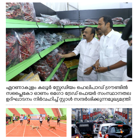
എറണാകുളം കലൂർ സ്റ്റേഡിയം ഹെലിപാഡ് ഗ്രൗണ്ടിൽ
സപ്ളൈകോ ഓണം മെഗാ ട്രേഡ് ഫെയർ സംസ്ഥാനതല
ഉദ്ഘാടനം നിർവഹിച്ച് സ്റ്റാൾ സന്ദർശിക്കുന്ന മുഖ്യമന്ത്രി
വി.ഡി. സതീശൻ. മന്ത്രി അനൂപ് ജേക്കബ് സമീപം