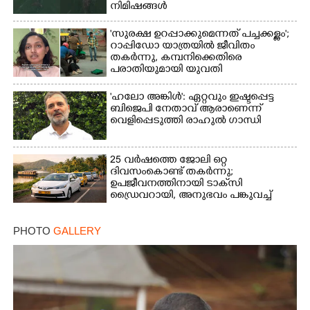
നിമിഷങ്ങൾ
'സുരക്ഷ ഉറപ്പാക്കുമെന്നത് പച്ചക്കള്ളം';
റാപ്പിഡോ യാത്രയിൽ ജീവിതം
തകർന്നു, കമ്പനിക്കെതിരെ
പരാതിയുമായി യുവതി
'ഹലോ അങ്കിൾ': ഏറ്റവും ഇഷ്ടപ്പെട്ട
ബിജെപി നേതാവ് ആരാണെന്ന്
വെളിപ്പെടുത്തി രാഹുൽ ഗാന്ധി
25 വർഷത്തെ ജോലി ഒറ്റ
ദിവസംകൊണ്ട് തകർന്നു;
ഉപജീവനത്തിനായി ടാക്‌സി
ഡ്രൈവറായി,​ അനുഭവം പങ്കുവച്ച്
യുവതി
PHOTO
GALLERY