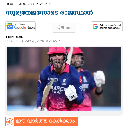
HOME /
NEWS 360 /
SPORTS
CINEMA
സൂര്യതേജസോടെ രാജസ്ഥാൻ
OPINION
Share
1 MIN READ
PHOTOS
PUBLISHED: MAY 20, 2026 08:22 AM IST
LIFESTYLE
SPIRITUAL
INFO+
ART
ഈ വാർത്ത കേൾക്കാം
ASTRO