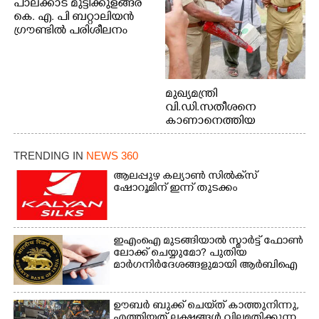
പാലക്കാട് മുട്ടിക്കുളങ്ങര
കെ. എ. പി ബറ്റാലിയൻ
ഗ്രൗണ്ടിൽ പരിശീലനം
മുഖ്യമന്ത്രി
വി.ഡി.സതീശനെ
കാണാനെത്തിയ
മോഹനൻ നായർ
TRENDING IN
NEWS 360
ആലപ്പുഴ കല്യാൺ സിൽക്‌സ്
ഷോറൂമിന് ഇന്ന് തുടക്കം
ഇഎംഐ മുടങ്ങിയാൽ സ്മാർട്ട് ഫോൺ
ലോക്ക് ചെയ്യുമോ? പുതിയ
മാർഗനിർദേശങ്ങളുമായി ആർബിഐ
ഊബർ ബുക്ക് ചെയ്‌ത് കാത്തുനിന്നു,​
എത്തിയത് ലക്ഷങ്ങൾ വിലമതിക്കുന്ന