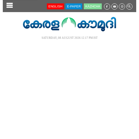
SECTIONS
ENGLISH
E-PAPER
KĀZHCHA
HOME
LATEST
SATURDAY, 08 AUGUST 2026 12.17 PM IST
AUDIO
NOTIFIED NEWS
POLL
KERALA
LOCAL
NEWS 360
CASE DIARY