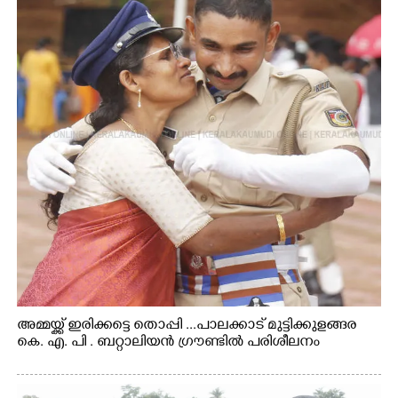
അമ്മയ്ക്ക് ഇരിക്കട്ടെ തൊപ്പി ...പാലക്കാട് മുട്ടിക്കുളങ്ങര
കെ. എ. പി . ബറ്റാലിയൻ ഗ്രൗണ്ടിൽ പരിശീലനം