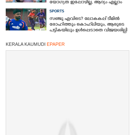
യോഗ്യത ഇപ്പോഴില്ല, ആദ്യം എല്ലാം
പഠിക്കട്ടെ'; നിർദേശവുമായി മുൻ
SPORTS
ക്രിക്കറ്റ് താരം
സഞ്ജു എവിടെ? ലോകകപ്പ് ടീമിൽ
രോഹിത്തും കൊഹ്‌ലിയും, ആരുടെ
പട്ടികയിലും ഉൾപ്പെടാതെ വിജയശില്പി
KERALA KAUMUDI
EPAPER