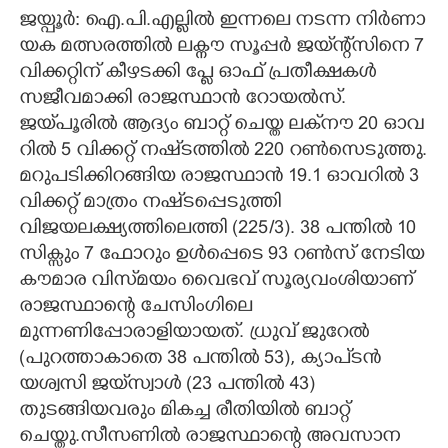
ജ​യ്പൂ​ർ​:​ ​ഐ.​പി.​എ​ല്ലി​ൽ​ ​ഇ​ന്ന​ലെ​ ​ന​ട​ന്ന​ ​നി​ർ​ണാ​
CARTOONS
യ​ക​ ​മ​ത്സ​ര​ത്തി​ൽ​ ​ല​ക്നൗ​ ​സൂ​പ്പ​ർ​ ​ജ​യ്‌​ന്റ്സി​നെ​ 7
വിക്കറ്റിന് കീഴടക്കി പ്ലേ ഓഫ് പ്രതീക്ഷകൾ​
LITERATURE
സജീവമാക്കി രാജസ്ഥാൻ റോയൽസ്.
ജയ്‌പൂരിൽ ​ആ​ദ്യം​ ​ബാ​റ്റ് ​ചെ​യ്ത​ ​ല​ക്‌​നൗ​ 20​ ​ഓ​വ​
റി​ൽ​ 5​ ​വി​ക്ക​റ്റ് ​ന​ഷ്‌​ട​ത്തി​ൽ​ 220​ ​റ​ൺ​സെ​ടു​ത്തു.​
ZOOM
​മ​റു​പ​ടി​ക്കി​റ​ങ്ങി​യ​ ​രാ​ജ​സ്ഥാ​ൻ​ ​19.1 ഓവറിൽ 3
വിക്കറ്റ് മാത്രം നഷ്‌ടപ്പെടുത്തി
CONTACT US
വിജയലക്ഷ്യത്തിലെത്തി (225/3). 38 പന്തിൽ 10
സിക്സും 7 ഫോറും ഉൾപ്പെടെ 93 റൺസ് നേടിയ
കൗമാര വിസ്‌മയം വൈഭവ് സൂര്യവംശിയാണ്
രാജസ്ഥാന്റെ ചേസിംഗിലെ
മുന്നണിപ്പോരാളിയായത്. ധ്രുവ് ജുറേൽ
(പുറത്താകാതെ 38 പന്തിൽ 53), ക്യാപ്ടൻ
യശ്വസി ജയ‌്‌സ്വാൾ (23 പന്തിൽ 43)
തുടങ്ങിയവരും മികച്ച രീതിയിൽ ബാറ്റ്
ചെയ്തു.സീസണിൽ രാജസ്ഥാന്റെ അവസാന