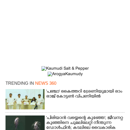
×
Share this link
TRENDING IN
NEWS 360
Copy Link
'​പ​ഞ്ചാ​'​ ​കൈ​ത്ത​റി​ ​ശ്രേ​ണി​യു​മാ​യി​ ​രാം​
രാ​ജ് ​കോ​ട്ടൺ വിപണിയിൽ
'പിരിയാൻ വയ്യെന്റെ കുഞ്ഞേ'; ജീവനറ്റ
കുഞ്ഞിനെ ചുമലിലേറ്റി നീന്തുന്ന
ഡോൾഫിൻ; കടലിലെ വൈകാരിക