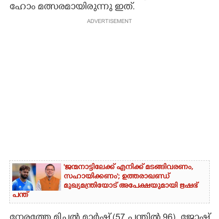
ഹോം മത്സരമായിരുന്നു ഇത്.
ADVERTISEMENT
'ജന്മനാട്ടിലേക്ക് എനിക്ക് മടങ്ങിവരണം,
സഹായിക്കണം'; ഉത്തരാഖണ്ഡ്
മുഖ്യമന്ത്രിയോട് അപേക്ഷയുമായി ഋഷഭ്
പന്ത്
നേ​ര​ത്തേ​ ​മി​ച്ച​ൽ​ ​മാ​ർ​ഷ് ​(57​ ​പ​ന്തി​ൽ​ 96​),​ ​ജോ​ഷ്