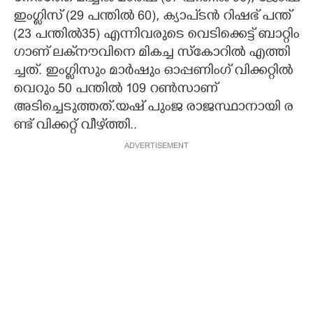
​ഇം​ഗ്ലി​സ് ​(29​ ​പ​ന്തി​ൽ​ 60​),​ ​ക്യാ​പ്ട​ൻ​ ​റി​ഷ​ഭ് ​പ​ന്ത് ​
(23​ ​പ​ന്തി​ൽ35​)​ ​എ​ന്നി​വ​രു​ടെ​ ​വെ​ടി​ക്കെ​ട്ട് ​ബാ​റ്റിം​
ഗാ​ണ് ​ല​ക്‌​നൗ​വി​നെ​ ​മി​ക​ച്ച​ ​സ്കോ​റി​ൽ​ ​എ​ത്തി​
ച്ച​ത്.​ ​ഇംഗ്ലിസും മാർഷും ഓപ്പണിംഗ് വിക്കറ്റിൽ
വെറും 50 പന്തിൽ 109 റൺസാണ്
അടിച്ചെടുത്തത്.യ​ഷ് ​പും​ജ​ ​രാ​ജ​സ്ഥാ​നാ​യി​ ​ര​
ണ്ട് ​വി​ക്ക​റ്റ് ​വീ​ഴ്‌​ത്തി..
ADVERTISEMENT