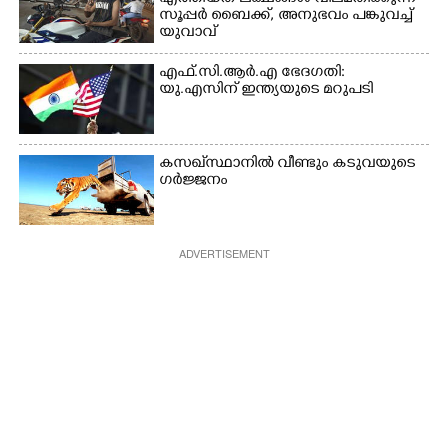
സൂപ്പർ ബൈക്ക്,​ അനുഭവം പങ്കുവച്ച്
യുവാവ്
എഫ്.സി.ആർ.എ ഭേദഗതി:
യു.എസിന് ഇന്ത്യയുടെ മറുപടി
കസഖ്‌സ്ഥാനിൽ വീണ്ടും കടുവയുടെ
ഗർജ്ജനം
ADVERTISEMENT