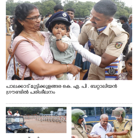
പാലക്കാട് മുട്ടിക്കുളങ്ങര കെ. എ. പി . ബറ്റാലിയൻ
ഗ്രൗണ്ടിൽ പരിശീലനം