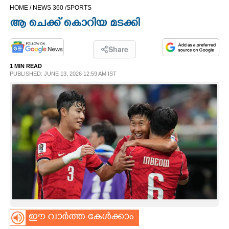
HOME /
NEWS 360 /
SPORTS
CINEMA
ആ ചെക്ക് കൊറിയ മടക്കി
OPINION
Share
1 MIN READ
PHOTOS
PUBLISHED: JUNE 13, 2026 12:59 AM IST
LIFESTYLE
SPIRITUAL
INFO+
ART
ഈ വാർത്ത കേൾക്കാം
ASTRO