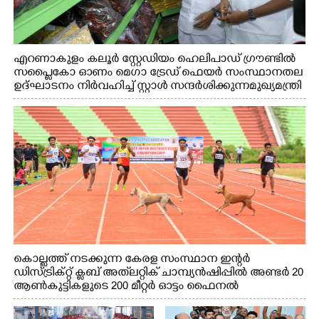
എറണാകുളം കലൂർ സ്റ്റേഡിയം ഹെലിപാഡ് ഗ്രൗണ്ടിൽ
സപ്ളൈകോ ഓണം മെഗാ ട്രേഡ് ഫെയർ സംസ്ഥാനതല
ഉദ്ഘാടനം നിർവഹിച്ച് സ്റ്റാൾ സന്ദർശിക്കുന്ന മുഖ്യമന്ത്രി
വി.ഡി. സതീശൻ. മന്ത്രി അനൂപ് ജേക്കബ് സമീപം
കൊല്ലത്ത് നടക്കുന്ന കേരള സംസ്ഥാന ഇന്റർ
ഡിസ്ട്രിക്റ്റ് ക്ലബ് അത്‌ലറ്റിക് ചാമ്പ്യൻഷിപ്പിൽ അണ്ടർ 20
ആൺകുട്ടികളുടെ 200 മീറ്റർ ഓട്ടം ഫൈനൽ
മത്സരത്തിനിടെ സിന്തറ്റിക് ട്രാക്കിന് കുറുകെ ഓടുന്ന
നായകൾ.