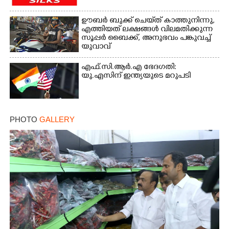
ഊബർ ബുക്ക് ചെയ്‌ത് കാത്തുനിന്നു,​
എത്തിയത് ലക്ഷങ്ങൾ വിലമതിക്കുന്ന
സൂപ്പർ ബൈക്ക്,​ അനുഭവം പങ്കുവച്ച്
യുവാവ്
എഫ്.സി.ആർ.എ ഭേദഗതി:
യു.എസിന് ഇന്ത്യയുടെ മറുപടി
PHOTO
GALLERY