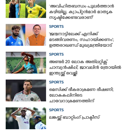
‘അവിഹിതബന്ധം പുലർത്താൻ
കഴിയില്ല,​ ക്യാപ്റ്റൻമാർ മാതൃക
സൃഷ്ടിക്കേണ്ടവരാണ്'
വിമർശനവുമായി ക്രിക്കറ്റ്
SPORTS
താരത്തിന്റെ ഭാര്യ
'ജന്മനാട്ടിലേക്ക് എനിക്ക്
മടങ്ങിവരണം, സഹായിക്കണം';
ഉത്തരാഖണ്ഡ് മുഖ്യമന്ത്രിയോട്
അപേക്ഷയുമായി ഋഷഭ് പന്ത്
SPORTS
അണ്ടർ 20 ലോക അത്‌ലറ്റിക്സ്
ചാമ്പ്യൻഷിപ്പ്; ജാവലിൻ ത്രോയിൽ
ഇന്ത്യയ്ക്ക് വെള്ളി
SPORTS
മെസിക്ക് ഭീകരാക്രമണ ഭീഷണി;
ലോകകപ്പിനിടെ
ചാവേറാക്രമണത്തിന്
പദ്ധതിയിട്ടിരുന്നതായി റിപ്പോർട്ട്
SPORTS
ലങ്കയ്ക്ക് ബാറ്റിംഗ് പ്രാക്ടീസ്