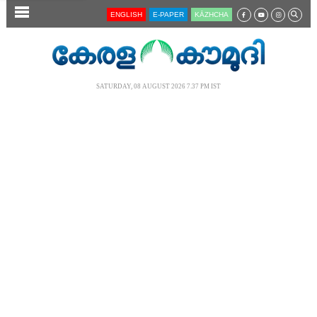
SECTIONS
ENGLISH
E-PAPER
KĀZHCHA
HOME
LATEST
SATURDAY, 08 AUGUST 2026 7.37 PM IST
AUDIO
NOTIFIED NEWS
POLL
KERALA
LOCAL
NEWS 360
CASE DIARY