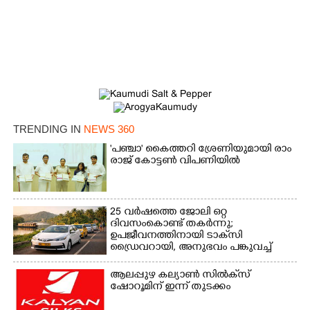
TRENDING IN
NEWS 360
'​പ​ഞ്ചാ​'​ ​കൈ​ത്ത​റി​ ​ശ്രേ​ണി​യു​മാ​യി​ ​രാം​
രാ​ജ് ​കോ​ട്ടൺ വിപണിയിൽ
25 വർഷത്തെ ജോലി ഒറ്റ
ദിവസംകൊണ്ട് തകർന്നു;
ഉപജീവനത്തിനായി ടാക്‌സി
ഡ്രൈവറായി,​ അനുഭവം പങ്കുവച്ച്
യുവതി
ആലപ്പുഴ കല്യാൺ സിൽക്‌സ്
ഷോറൂമിന് ഇന്ന് തുടക്കം