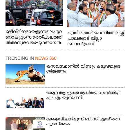
ഒഴിവ് ദിനമായ ഇന്നലെ എറ
മന്ത്രി രമേശ് ചെന്നിത്തലയ്ക്ക്
ണാകുളം സൗത്ത് പാലത്തി
പാലക്കാട് ജില്ലാ
ൽ അനുഭവപ്പെട്ട ഗതാഗത
കോൺഗ്രസ്
ക്കുരുക്ക്
TRENDING IN
NEWS 360
കസഖ്‌സ്ഥാനിൽ വീണ്ടും കടുവയുടെ
ഗർജ്ജനം
കേന്ദ്ര ആഭ്യന്ത്രര മന്ത്രിയെ സന്ദർശിച്ച്
എം.എ. യൂസഫലി
കേരളവിഷന് മൂന്ന് ബി.സി.എസ് രത്ന
പുരസ്‌കാരം