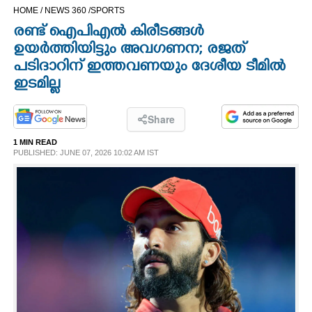
HOME /
NEWS 360 /
SPORTS
CINEMA
രണ്ട് ഐപിഎൽ കിരീടങ്ങൾ
ഉയർത്തിയിട്ടും അവഗണന; രജത്
OPINION
പടിദാറിന് ഇത്തവണയും ദേശീയ ടീമിൽ
ഇടമില്ല
PHOTOS
Share
LIFESTYLE
1 MIN READ
PUBLISHED: JUNE 07, 2026 10:02 AM IST
SPIRITUAL
INFO+
ART
ASTRO