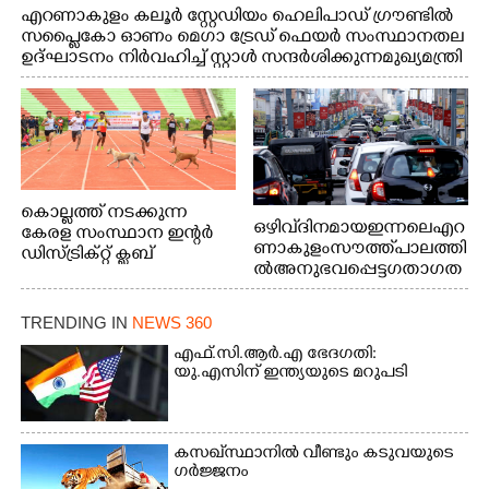
എറണാകുളം കലൂർ സ്റ്റേഡിയം ഹെലിപാഡ് ഗ്രൗണ്ടിൽ
സപ്ളൈകോ ഓണം മെഗാ ട്രേഡ് ഫെയർ സംസ്ഥാനതല
ഉദ്ഘാടനം നിർവഹിച്ച് സ്റ്റാൾ സന്ദർശിക്കുന്ന മുഖ്യമന്ത്രി
വി.ഡി. സതീശൻ. മന്ത്രി അനൂപ് ജേക്കബ് സമീപം
കൊല്ലത്ത് നടക്കുന്ന
ഒഴിവ് ദിനമായ ഇന്നലെ എറ
കേരള സംസ്ഥാന ഇന്റർ
ണാകുളം സൗത്ത് പാലത്തി
ഡിസ്ട്രിക്റ്റ് ക്ലബ്
ൽ അനുഭവപ്പെട്ട ഗതാഗത
അത്‌ലറ്റിക്
ക്കുരുക്ക്
ചാമ്പ്യൻഷിപ്പിൽ അണ്ടർ
20 ആൺകുട്ടികളുടെ 200
TRENDING IN
NEWS 360
മീറ്റർ ഓട്ടം ഫൈനൽ
എഫ്.സി.ആർ.എ ഭേദഗതി:
മത്സരത്തിനിടെ സിന്തറ്റിക്
യു.എസിന് ഇന്ത്യയുടെ മറുപടി
ട്രാക്കിന് കുറുകെ ഓടുന്ന
നായകൾ.
കസഖ്‌സ്ഥാനിൽ വീണ്ടും കടുവയുടെ
ഗർജ്ജനം