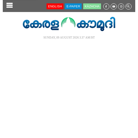
SECTIONS
ENGLISH
E-PAPER
KĀZHCHA
HOME
LATEST
SUNDAY, 09 AUGUST 2026 3.37 AM IST
AUDIO
NOTIFIED NEWS
POLL
KERALA
LOCAL
NEWS 360
CASE DIARY