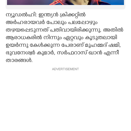
CARTOONS
ന്യൂഡൽഹി: ഇന്ത്യൻ ക്രിക്കറ്റിൽ
അർഹരായവർ പോലും പലപ്പോഴും
LITERATURE
തഴയപ്പെടുന്നത് പതിവായിരിക്കുന്നു. അതിൽ
ആരാധകരിൽ നിന്നും ഏറ്റവും കൂടുതലായി
ZOOM
ഉയർന്നു കേൾക്കുന്ന പേരാണ് മുഹമ്മദ് ഷമി,
ഭുവനേശ്വർ കുമാർ, സർഫറാസ് ഖാൻ എന്നീ
താരങ്ങൾ.
CONTACT US
ADVERTISEMENT