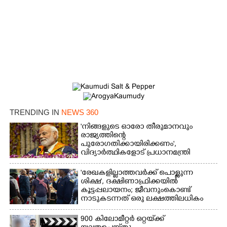
TRENDING IN
NEWS 360
'നിങ്ങളുടെ ഓരോ തീരുമാനവും
രാജ്യത്തിന്റെ
പുരോഗതിക്കായിരിക്കണം',​
വിദ്യാർത്ഥികളോട് പ്രധാനമന്ത്രി
'രേഖകളില്ലാത്തവർക്ക് പൊള്ളുന്ന
ശിക്ഷ', ദക്ഷിണാഫ്രിക്കയിൽ
കൂട്ടപ്പലായനം; ജീവനുംകൊണ്ട്
നാടുകടന്നത് ഒരു ലക്ഷത്തിലധികം
പേർ
900 കിലോമീറ്റർ ഒറ്റയ്‌ക്ക്