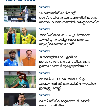
SPORTS
54 റൺസിന് ഓൾഔട്ട്;
ഓസ്‌ട്രേലിയൻ പര്യടനത്തിന് മുന്നേ
സന്നാഹ മത്സരത്തിൽ ബംഗ്ലാദേശിന്
തിരിച്ചടി, രണ്ടക്കം കടന്നത്
SPORTS
ഒരേയൊരു താരം
‘അവിഹിതബന്ധം പുലർത്താൻ
കഴിയില്ല,​ ക്യാപ്റ്റൻമാർ മാതൃക
സൃഷ്ടിക്കേണ്ടവരാണ്'
വിമർശനവുമായി ക്രിക്കറ്റ്
SPORTS
താരത്തിന്റെ ഭാര്യ
'ജന്മനാട്ടിലേക്ക് എനിക്ക്
മടങ്ങിവരണം, സഹായിക്കണം';
ഉത്തരാഖണ്ഡ് മുഖ്യമന്ത്രിയോട്
അപേക്ഷയുമായി ഋഷഭ് പന്ത്
SPORTS
അണ്ടർ 20 ലോക അത്‌ലറ്റിക്സ്
ചാമ്പ്യൻഷിപ്പ്; ജാവലിൻ ത്രോയിൽ
ഇന്ത്യയ്ക്ക് വെള്ളി
SPORTS
മെസിക്ക് ഭീകരാക്രമണ ഭീഷണി;