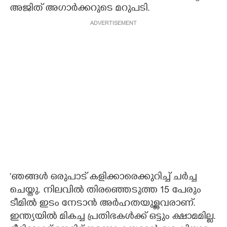
അജിത് അഗാർക്കറുടെ മറുപടി.
ADVERTISEMENT
'ഞങ്ങൾ ഒരുപാട് കളിക്കാരെക്കുറിച്ച് ചർച്ച
ചെയ്തു. നിലവിൽ തിരഞ്ഞെടുത്ത 15 പേരും
ടീമിൽ ഇടം നേടാൻ അർഹതയുള്ളവരാണ്.
ഇന്ത്യയിൽ മികച്ച പ്രതിഭകൾക്ക് ഒട്ടും ക്ഷാമമില്ല.