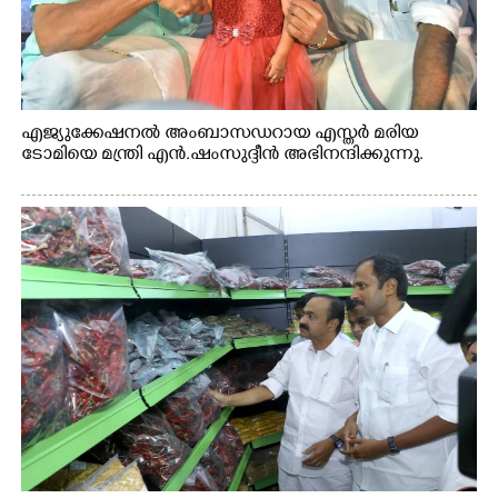
എജ്യുക്കേഷനൽ അംബാസഡറായ എസ്തർ മരിയ
ടോമിയെ മന്ത്രി എൻ.ഷംസുദ്ദീൻ അഭിനന്ദിക്കുന്നു.