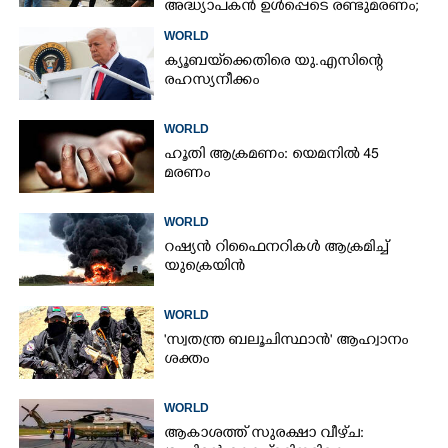
അദ്ധ്യാപകൻ ഉൾപ്പെടെ രണ്ടുമരണം;
15 പേർക്ക് പരിക്ക്
WORLD
ക്യൂബയ്‌ക്കെതിരെ യു.എസിന്റെ
രഹസ്യനീക്കം
WORLD
ഹൂതി ആക്രമണം: യെമനിൽ 45
മരണം
WORLD
റഷ്യൻ റിഫൈനറികൾ ആക്രമിച്ച്
യുക്രെയിൻ
WORLD
'സ്വതന്ത്ര ബലൂചിസ്ഥാൻ' ആഹ്വാനം
ശക്തം
WORLD
ആകാശത്ത് സുരക്ഷാ വീഴ്‌ച: