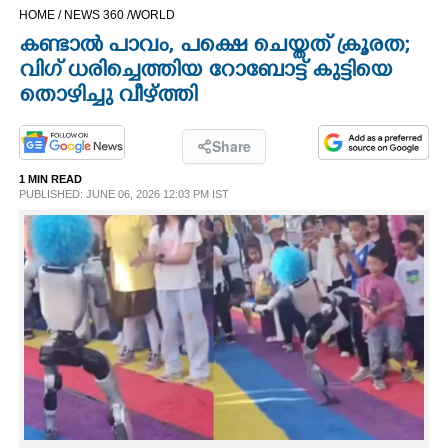
HOME /
NEWS 360 /
WORLD
CINEMA
കണ്ടാൽ പാവം, പക്ഷെ ചെയ്തത് ക്രൂരത;
വിഗ് ധരിച്ചെത്തിയ റോബോട്ട് കുട്ടിയെ
OPINION
തൊഴിച്ചു വീഴ്ത്തി
PHOTOS
Share
1 MIN READ
LIFESTYLE
PUBLISHED: JUNE 06, 2026 12:03 PM IST
SPIRITUAL
INFO+
ART
ASTRO