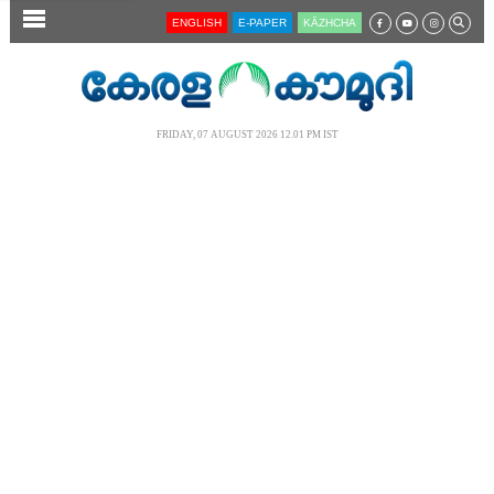
SECTIONS
ENGLISH
E-PAPER
KĀZHCHA
HOME
LATEST
FRIDAY, 07 AUGUST 2026 12.01 PM IST
AUDIO
NOTIFIED NEWS
POLL
KERALA
LOCAL
NEWS 360
CASE DIARY