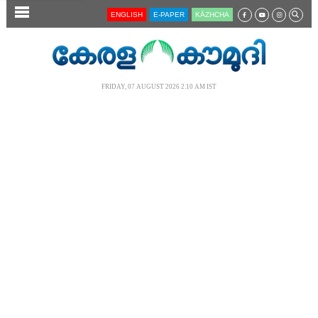
SECTIONS
ENGLISH
E-PAPER
KĀZHCHA
HOME
LATEST
FRIDAY, 07 AUGUST 2026 2.10 AM IST
AUDIO
NOTIFIED NEWS
POLL
KERALA
LOCAL
NEWS 360
CASE DIARY