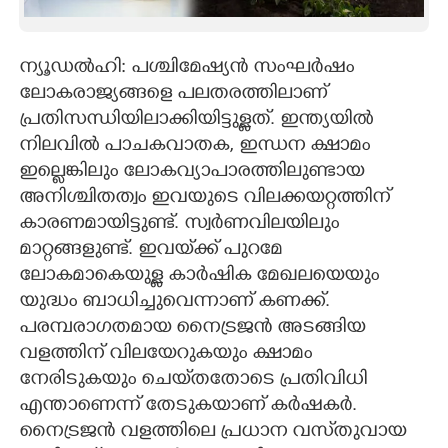
CARTOONS
ന്യൂഡൽഹി: പശ്ചിമേഷ്യൻ സംഘർഷം
ലോകരാജ്യങ്ങളെ പലതരത്തിലാണ്
LITERATURE
പ്രതിസന്ധിയിലാക്കിയിട്ടുള്ളത്. ഇന്ത്യയിൽ
നിലവിൽ പാചകവാതക, ഇന്ധന ക്ഷാമം
ZOOM
ഇല്ലെങ്കിലും ലോകവ്യാപാരത്തിലുണ്ടായ
അനിശ്ചിതത്വം ഇവയുടെ വിലക്കയറ്റത്തിന്
CONTACT US
കാരണമായിട്ടുണ്ട്. സ്വർണവിലയിലും
മാറ്റങ്ങളുണ്ട്. ഇവയ്‌ക്ക് പുറമേ
ലോകമാകെയുള്ള കാർഷിക മേഖലയെയും
യുദ്ധം ബാധിച്ചുവെന്നാണ് കണക്ക്.
പരമ്പരാഗതമായ നൈട്രജൻ അടങ്ങിയ
വളത്തിന് വിലയേറുകയും ക്ഷാമം
നേരിടുകയും ചെയ്‌തതോടെ പ്രതിവിധി
എന്താണെന്ന് തേടുകയാണ് കർഷകർ.
നൈട്രജൻ വളത്തിലെ പ്രധാന വസ്‌തുവായ