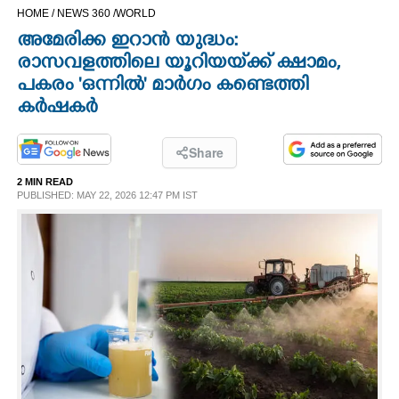
HOME /
NEWS 360 /
WORLD
CINEMA
അമേരിക്ക ഇറാൻ യുദ്ധം:
രാസവളത്തിലെ യൂറിയയ്‌ക്ക് ക്ഷാമം,
OPINION
പകരം 'ഒന്നിൽ' മാർഗം കണ്ടെത്തി
കർഷകർ
PHOTOS
Share
LIFESTYLE
2 MIN READ
PUBLISHED: MAY 22, 2026 12:47 PM IST
SPIRITUAL
INFO+
ART
ASTRO