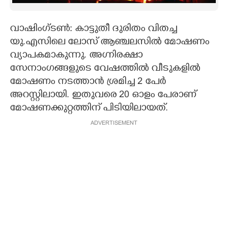
CARTOONS
വാഷിംഗ്ടൺ:
കാട്ടുതീ ദുരിതം വിതച്ച
യു.എസിലെ ലോസ് ആഞ്ചലസിൽ മോഷണം
LITERATURE
വ്യാപകമാകുന്നു.
അഗ്നിരക്ഷാ
സേനാംഗങ്ങളുടെ വേഷത്തിൽ വീടുകളിൽ
ZOOM
മോഷണം നടത്താൻ ശ്രമിച്ച 2 പേർ
അറസ്റ്റിലായി. ഇതുവരെ 20 ഓളം പേരാണ്
CONTACT US
മോഷണക്കുറ്റത്തിന് പിടിയിലായത്.
ADVERTISEMENT