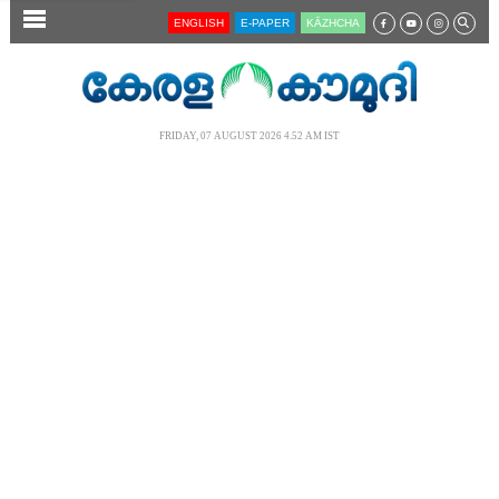
SECTIONS
ENGLISH
E-PAPER
KĀZHCHA
HOME
LATEST
FRIDAY, 07 AUGUST 2026 4.52 AM IST
AUDIO
NOTIFIED NEWS
POLL
KERALA
LOCAL
NEWS 360
CASE DIARY