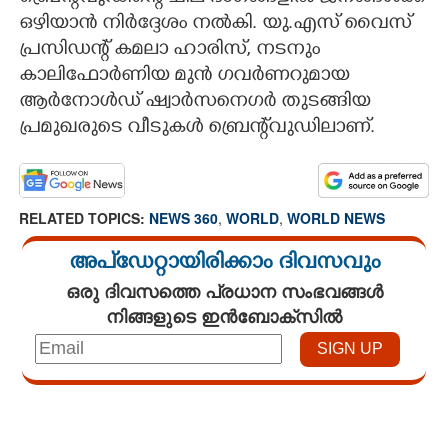
ഒഴിയാൻ നിർദ്ദേശം നൽകി. യു.എസ് വൈസ്
പ്രസിഡന്റ് കമലാ ഹാരിസ്, നടനും
കാലിഫോർണിയ മുൻ ഗവർണറുമായ
ആർനോൾഡ് ഷ്വാർസനെഗർ തുടങ്ങിയ
പ്രമുഖരുടെ വീടുകൾ ബ്രെന്റ്‌വുഡിലാണ്.
RELATED TOPICS:
NEWS 360
,
WORLD
,
WORLD NEWS
അപ്ഡേറ്റായിരിക്കാം ദിവസവും
ഒരു ദിവസത്തെ പ്രധാന സംഭവങ്ങൾ
നിങ്ങളുടെ ഇൻബോക്സിൽ
Loaded
:
3.58%
/
Mute