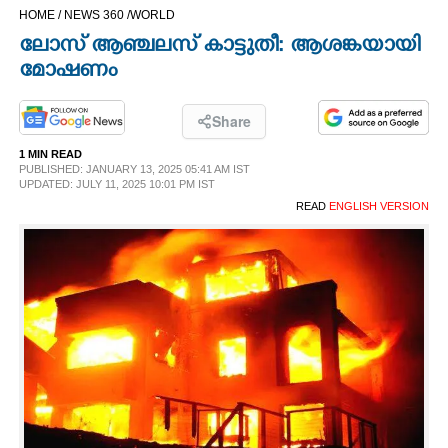
HOME /
NEWS 360 /
WORLD
CINEMA
ലോസ് ആഞ്ചലസ് കാട്ടുതീ: ആശങ്കയായി
മോഷണം
OPINION
Share
PHOTOS
1 MIN READ
PUBLISHED: JANUARY 13, 2025 05:41 AM IST
UPDATED: JULY 11, 2025 10:01 PM IST
LIFESTYLE
READ
ENGLISH VERSION
SPIRITUAL
INFO+
ART
ASTRO