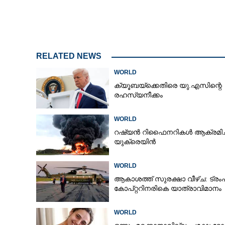
RELATED NEWS
WORLD
ക്യൂബയ്‌ക്കെതിരെ യു.എസിന്റെ
രഹസ്യനീക്കം
WORLD
റഷ്യൻ റിഫൈനറികൾ ആക്രമിച്ച
യുക്രെയിൻ
WORLD
ആകാശത്ത് സുരക്ഷാ വീഴ്‌ച: ട്രംപ
കോ‌പ്‌റ്ററിനരികെ യാത്രാവിമാനം
WORLD