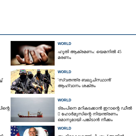
WORLD
ഹൂതി ആക്രമണം: യെമനിൽ 45
മരണം
WORLD
്
'സ്വതന്ത്ര ബലൂചിസ്ഥാൻ'
ആഹ്വാനം ശക്തം
WORLD
ിന്റെ
ട്രംപിനെ മറികടക്കാൻ ഇറാന്റെ ഡീൽ
 ഹോർമുസിന്റെ നിയന്ത്രണം
ഒമാനുമായി പങ്കിടാൻ നീക്കം
WORLD