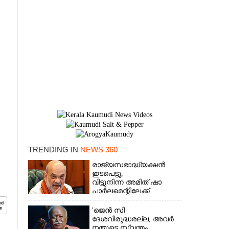
TRENDING IN
NEWS 360
രാജ്യസഭാദ്ധ്യക്ഷൻ
×
ഇടപെട്ടു,
വിട്ടുനിന്ന അമിത് ഷാ
പാർലമെന്റിലേക്ക്
'ജെൻ സി
ദേശവിരുദ്ധരല്ല, അവർ
നമ്മുടെ സ്വന്തം