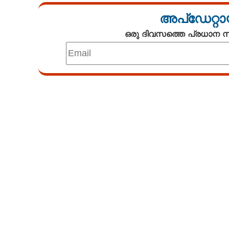
അപ്ഡേറ്റാ
ഒരു ദിവസത്തെ പ്രധാന
ആണവ നിരീക്ഷണം സാദ്ധ്യമല
ഇറാൻ  ചർച
Loaded
:
3.58%
/
Unmute