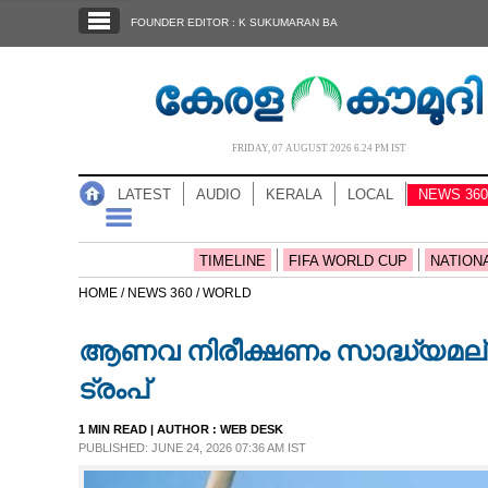
SECTIONS
FOUNDER EDITOR : K SUKUMARAN BA
HOME
LATEST
AUDIO
FRIDAY, 07 AUGUST 2026 6.24 PM IST
NOTIFIED NEWS
LATEST
AUDIO
KERALA
LOCAL
NEWS 360
POLL
KERALA
TIMELINE
FIFA WORLD CUP
NATION
HOME /
NEWS 360 /
WORLD
LOCAL
ആണവ നിരീക്ഷണം സാദ്ധ്യമല്ലെന
NEWS 360
ട്രംപ്
1 MIN READ
| AUTHOR :
WEB DESK
CASE DIARY
PUBLISHED: JUNE 24, 2026 07:36 AM IST