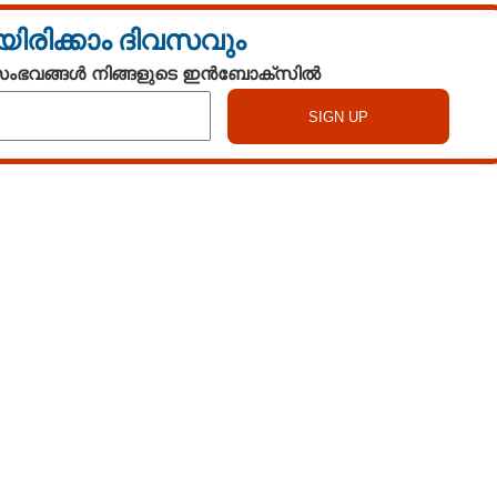
യിരിക്കാം ദിവസവും
 സംഭവങ്ങൾ നിങ്ങളുടെ ഇൻബോക്സിൽ
Copy Link
്ലെന്ന്
്ച നിറുത്തുമെന്ന് ട്രംപ്
Watch More