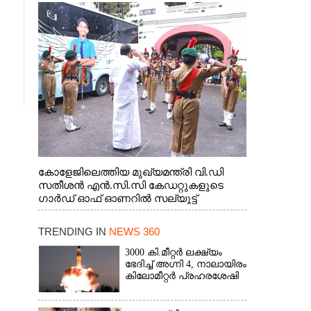
കോളേജിലെത്തിയ മുഖ്യമന്ത്രി വി.ഡി
സതീശൻ എൻ.സി.സി കേഡറ്റുകളുടെ
ഗാർഡ് ഓഫ് ഓണറിൽ സല്യൂട്ട്
നൽകുന്നു
TRENDING IN
NEWS 360
3000 കി.മീറ്റർ ലക്ഷ്യം
ഭേദിച്ച് അഗ്നി 4, നാലായിരം
കിലോമീറ്റർ പ്രഹരശേഷി