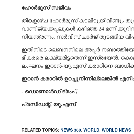
ഹോർമുസ് സജീവം
തിങ്കളാഴ്ച ഹോർമുസ് കടലിടുക്ക് വീണ്ടും
വാണിജ്യക്കപ്പലുകൾ കഴിഞ്ഞ 24 മണിക്കൂറ
നിയന്ത്രണം, സർവീസ് ചാർജ് തുടങ്ങിയ വി
ഇതിനിടെ ലെബനനിലെ അപ്പർ നബാത്തിയേ
ഭീകരരെ ലക്ഷ്യമിട്ടതെന്ന് ഇസ്രയേൽ. കൊല
ലംഘനം ഇറാൻ-യു.എസ് കരാറിനെ ബാധിക്കുമ
ഇറാൻ കരാറിൽ ഉറച്ചുനിന്നില്ലെങ്കിൽ എനിക
- ഡൊണാൾഡ് ട്രംപ്,​
പ്രസിഡന്റ്,​ യു.എസ്
RELATED TOPICS:
NEWS 360
,
WORLD
,
WORLD NEWS