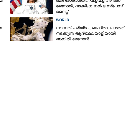
മി
ബഹിരാകാശത്ത് പിച്ചവച്ച് അനിൽ
മേനോൻ, വാക്കിംഗ് ഇൻ ദ സ്പേസ്
ലൈറ്റ്...
WORLD
യ-
നടന്നത് ചരിത്രം ,​ ബഹിരാകാശത്ത്
നടക്കുന്ന ആദ്യമലയാളിയായി
അനിൽ മേനോൻ