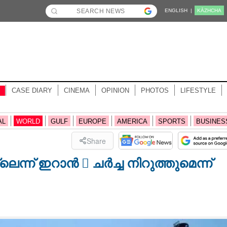
ENGLISH |
KĀZHCHA
CASE DIARY
CINEMA
OPINION
PHOTOS
LIFESTYLE
AL
WORLD
GULF
EUROPE
AMERICA
SPORTS
BUSINES
Share
്ന് ഇറാൻ  ചർച്ച നിറുത്തുമെന്ന്