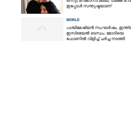
ഒന്നും മറക്കാനാവില്ല, പക്ഷേ റോ
ഇപ്പോൾ സന്തുഷ്ടയാണ്
WORLD
പശ്ചിമേഷ്യൻ സംഘർഷം,​ ഇന്ത്
ഇസ്രയേൽ ബന്ധം; മോദിയെ
ഫോണിൽ വിളിച്ച് ചർച്ച നടത്തി
നെതന്യാഹു