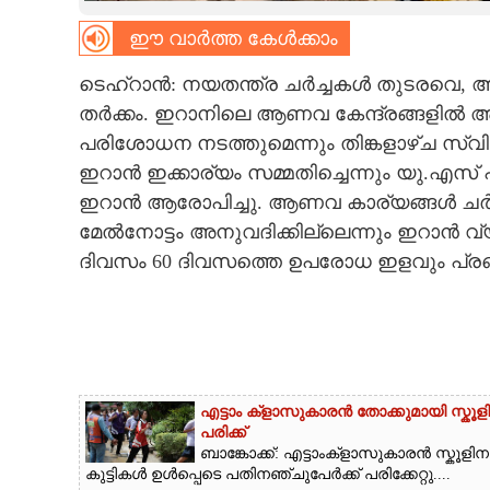
ഈ വാർത്ത കേൾക്കാം
CARTOONS
ടെഹ്റാൻ: നയതന്ത്ര ചർച്ചകൾ തുടരവെ,
LITERATURE
തർക്കം. ഇറാനിലെ ആണവ കേന്ദ്രങ്ങളിൽ 
പരിശോധന നടത്തുമെന്നും തിങ്കളാഴ്ച സ്വ
ZOOM
ഇറാൻ ഇക്കാര്യം സമ്മതിച്ചെന്നും യു.എസ് 
ഇറാൻ ആരോപിച്ചു. ആണവ കാര്യങ്ങൾ ചർച്
CONTACT US
മേൽനോട്ടം അനുവദിക്കില്ലെന്നും ഇറാൻ വ്
ദിവസം 60 ദിവസത്തെ ഉപരോധ ഇളവും പ്രഖ്യാ
എട്ടാം ക്ളാസുകാരൻ തോക്കുമായി സ്കൂള
പരിക്ക്
ബാങ്കോക്ക്: എട്ടാംക്ളാസുകാരൻ സ്കൂളി
കുട്ടികൾ ഉൾപ്പെടെ പതിനഞ്ചുപേർക്ക് പരിക്കേറ്റു....