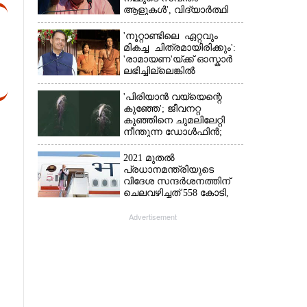
ആളുകൾ', വിദ്യാർത്ഥി
പ്രക്ഷോഭത്തെ പിന്തുണച്ച്
ആർഎസ്‌എസ് മേധാവി
'നൂറ്റാണ്ടിലെ ഏറ്റവും
മികച്ച ചിത്രമായിരിക്കും':
'രാമായണ'യ്ക്ക് ഓസ്കാ‌ർ
ലഭിച്ചില്ലെങ്കിൽ
നിരാശനാകുമെന്ന്
ദേവേന്ദ്ര ഫഡ്നാവിസ്
'പിരിയാൻ വയ്യെന്റെ
കുഞ്ഞേ'; ജീവനറ്റ
കുഞ്ഞിനെ ചുമലിലേറ്റി
നീന്തുന്ന ഡോൾഫിൻ;
കടലിലെ വൈകാരിക
നിമിഷങ്ങൾ
2021 മുതൽ
പ്രധാനമന്ത്രിയുടെ
വിദേശ സന്ദർശനത്തിന്
ചെലവഴിച്ചത് 558 കോടി,
രാജ്യത്തെത്തിയത് 381.8
ബില്യൺ ഡോളറിന്റെ
Advertisement
നിക്ഷേപം