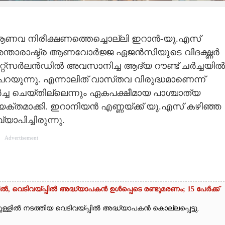
 ആണവ നിരീക്ഷണത്തെച്ചൊല്ലി ഇറാൻ-യു.എസ്
അന്താരാഷ്ട്ര ആണവോർജ്ജ ഏജൻസിയുടെ വിദഗ്ദ്ധർ
ിറ്റ്സർലൻഡിൽ അവസാനിച്ച ആദ്യ റൗണ്ട് ചർച്ചയിൽ
പറയുന്നു. എന്നാലിത് വാസ്‌തവ വിരുദ്ധമാണെന്ന്
ച ചെയ്തില്ലെന്നും ഏകപക്ഷീമായ പാശ്ചാത്യ
യക്തമാക്കി. ഇറാനിയൻ എണ്ണയ്ക്ക് യു.എസ് കഴിഞ്ഞ
പിച്ചിരുന്നു.
Advertisement
ിൽ, വെടിവയ്പ്പിൽ അദ്ധ്യാപകൻ ഉൾപ്പെടെ രണ്ടുമരണം; 15 പേർക്ക്
നുള്ളിൽ നടത്തിയ വെടിവയ്പ്പിൽ അദ്ധ്യാപകൻ കൊല്ലപ്പെട്ടു.