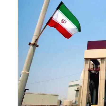
CINEMA
OPINION
PHOTOS
LIFESTYLE
SPIRITUAL
INFO+
ART
ASTRO