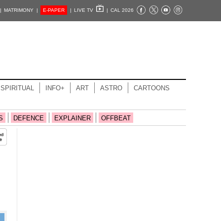
|
MATRIMONY |
E-PAPER
|
LIVE TV
|
CAL 2026
SPIRITUAL
INFO+
ART
ASTRO
CARTOONS
S
DEFENCE
EXPLAINER
OFFBEAT