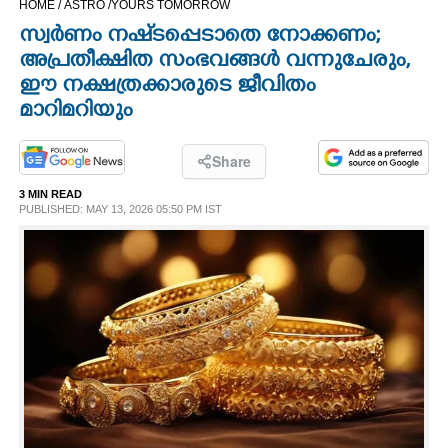
HOME /
ASTRO /
YOURS TOMORROW
CINEMA
സ്വർണം നഷ്‌ടപ്പെടാതെ നോക്കണം;
അപ്രതീക്ഷിത സംഭവങ്ങൾ വന്നുചേരും,
OPINION
ഈ നക്ഷത്രക്കാരുടെ ജീവിതം
മാറിമറിയും
PHOTOS
Share
LIFESTYLE
3 MIN READ
PUBLISHED: MAY 13, 2026 05:50 PM IST
SPIRITUAL
INFO+
ART
ASTRO