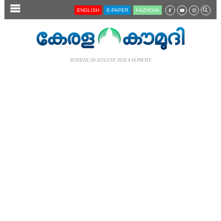
SECTIONS
ENGLISH
E-PAPER
KĀZHCHA
HOME
LATEST
SUNDAY, 09 AUGUST 2026 4.16 PM IST
AUDIO
NOTIFIED NEWS
POLL
KERALA
LOCAL
NEWS 360
CASE DIARY