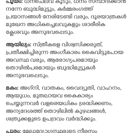
പൂയം:
ധനചെലവ് കൂടും, ധനം സമ്പാദിക്കാന്‍
നന്നേ ബുദ്ധിമുട്ടും, കര്‍മ്മരംഗത്ത്
പ്രയാസങ്ങൾ നേരിടേണ്ടി വരും, ദൂരയാത്രകള്‍
മുഖേന അധികച്ചെലവുകളും ശാരീരിക
ക്ലേശവും അനുഭവപ്പെടും.
ആയില്യം:
സ്ത്രീകളെ വിശ്വസിക്കരുത്,
പ്രതീക്ഷിച്ചിരുന്ന അംഗീകാരം കൈവിട്ടുപോയ
അവസ്ഥ വരും, ആരോഗ്യപരമായും
തൊഴില്‍പരമായും ബുദ്ധിമുട്ടുകള്‍
അനുഭവപ്പെടും.
മകം:
അഗ്‌നി, വാതകം, വൈദ്യുതി, വാഹനം,
ആയുധം, മുതലായവ കൈകാര്യം
ചെയ്യുന്നവർ വളരെയധികം ശ്രദ്ധിക്കണം,
അന്യദേശത്ത് തൊഴിലില്‍ കുഴപ്പങ്ങള്‍,
ശത്രുക്കളുടെ ഉപദ്രവം വര്‍ദ്ധിക്കും.
പൂരം:
മേലുദ്യോഗസ്ഥരുടെ നീരസം