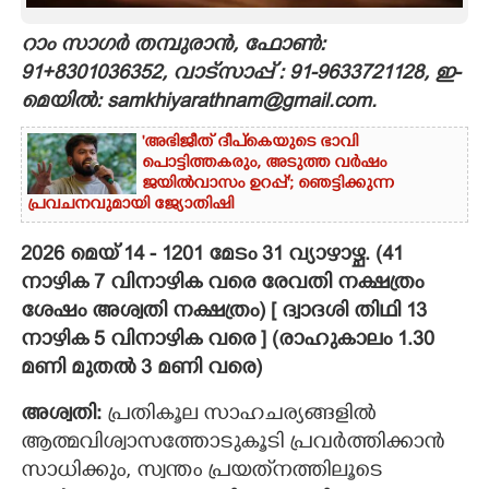
CARTOONS
റാം സാഗർ തമ്പുരാൻ, ഫോൺ:
91+8301036352, വാട്സാപ്പ് : 91-9633721128, ഇ-
മെയിൽ: samkhiyarathnam@gmail.com.
LITERATURE
'അഭിജീത് ദീപ്‌കെയുടെ ഭാവി
പൊട്ടിത്തകരും, അടുത്ത വർഷം
ZOOM
ജയിൽവാസം ഉറപ്പ്'; ഞെട്ടിക്കുന്ന
പ്രവചനവുമായി ജ്യോതിഷി
CONTACT US
2026 മെയ് 14 - 1201 മേടം 31 വ്യാഴാഴ്ച. (41
നാഴിക 7 വിനാഴിക വരെ രേവതി നക്ഷത്രം
ശേഷം അശ്വതി നക്ഷത്രം) [ ദ്വാദശി തിഥി 13
നാഴിക 5 വിനാഴിക വരെ ] (രാഹുകാലം 1.30
മണി മുതൽ 3 മണി വരെ)
അശ്വതി:
പ്രതികൂല സാഹചര്യങ്ങളില്‍
ആത്മവിശ്വാസത്തോടുകൂടി പ്രവര്‍ത്തിക്കാന്‍
സാധിക്കും, സ്വന്തം പ്രയത്‌നത്തിലൂടെ