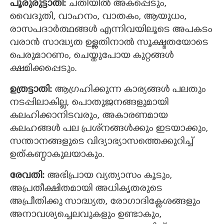
പൂരുരുട്ടാതി:
ചതിയില്‍ അകപ്പെടും,
വൈദുതി, വാഹനം, വാതകം, ആയുധം,
×
Share this link
രാസപദാര്‍ത്ഥങ്ങള്‍ എന്നിവയിലൂടെ അപകടം
വരാന്‍ സാദ്ധ്യത ഉള്ളതിനാല്‍ സൂക്ഷ്മതയോടെ
പെരുമാറണം, ചെയ്തുപോയ കുറ്റങ്ങള്‍
ക്ഷമിക്കപ്പെടും.
Copy Link
ഉത്രട്ടാതി:
ആഗ്രഹിക്കുന്ന കാര്യങ്ങള്‍ പലതും
നടപ്പിലാകില്ല, പൊതുജനങ്ങളുമായി
കലഹിക്കാനിടവരും, അകാരണമായ
കലഹങ്ങള്‍ പല പ്രശ്‌നങ്ങള്‍ക്കും ഇടയാക്കും,
സന്താനങ്ങളുടെ വിദ്യാഭ്യാസത്തെക്കുറിച്ച്
ഉത്കണ്ഠാകുലയാകും.
രേവതി:
അഭിപ്രായ വ്യത്യാസം കൂടും,
അപ്രതീക്ഷിതമായി അധികൃതരുടെ
അപ്രീതിക്കു സാദ്ധ്യത, രോഗാദിക്ലേശങ്ങളും
അനാവശ്യച്ചെലവുകളും ഉണ്ടാകും,