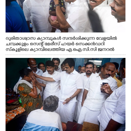
ദുരിതാശ്വാസ ക്യാമ്പുകൾ സന്ദർശിക്കുന്ന വേളയിൽ
ചമ്പക്കുളം സെന്റ് മേരീസ് ഹയർ സെക്കൻഡറി
സ്കൂളിലെ ക്യാമ്പിലെത്തിയ എ.ഐ.സി.സി ജനറൽ
സെക്രട്ടറി കെ.സി വേണുഗോപാൽ എം.പി കുരുന്നിനെ
എടുത്ത് ലാളിച്ചപ്പോൾ. സഹകരണ-എക്സൈസ്
വകുപ്പ് മന്ത്രി എം. ലിജു, കൃഷിവകുപ്പ് മന്ത്രി ടി. സിദ്ദിഖ്,
റെജി ചെറിയാൻ എം. എൽ. എ എന്നിവർ സമീപം