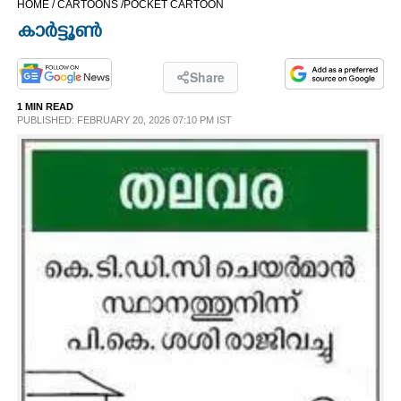
HOME /
CARTOONS /
POCKET CARTOON
CINEMA
കാർട്ടൂൺ
OPINION
Share
1 MIN READ
PHOTOS
PUBLISHED: FEBRUARY 20, 2026 07:10 PM IST
LIFESTYLE
SPIRITUAL
INFO+
ART
ASTRO