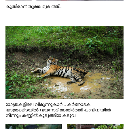
കുതിരാൻതുരങ്ക മുഖത്ത്...
×
Share this link
Copy Link
യാത്രകളിലെ വിരുന്നുകാർ .. കർണാടക
യാത്രക്കിടയിൽ വയനാട് അതിർത്തി കബിനിയിൽ
നിന്നും കണ്ണിൽകുടുങ്ങിയ കടുവ.