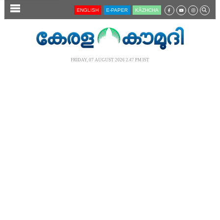
SECTIONS
ENGLISH
E-PAPER
KĀZHCHA
HOME
LATEST
FRIDAY, 07 AUGUST 2026 2.47 PM IST
AUDIO
NOTIFIED NEWS
POLL
KERALA
LOCAL
NEWS 360
CASE DIARY