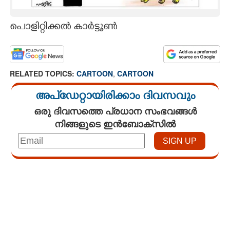
CARTOONS
പൊളിറ്റിക്കൽ കാർട്ടൂൺ
LITERATURE
RELATED TOPICS:
CARTOON
,
CARTOON
ZOOM
അപ്ഡേറ്റായിരിക്കാം ദിവസവും
CONTACT US
ഒരു ദിവസത്തെ പ്രധാന സംഭവങ്ങൾ
നിങ്ങളുടെ ഇൻബോക്സിൽ