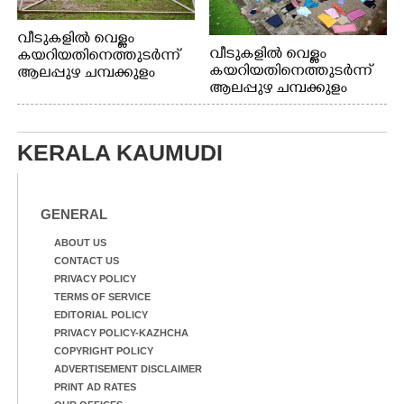
വീടുകളിൽ വെള്ളം
വീടുകളിൽ വെള്ളം
കയറിയതിനെത്തുടർന്ന്
കയറിയതിനെത്തുടർന്ന്
ആലപ്പുഴ ചമ്പക്കുളം
ആലപ്പുഴ ചമ്പക്കുളം
ഫാദർ തോമസ്
ഫാദർ തോമസ്
പോരൂക്കര സെൻട്രൽ
പോരൂക്കര സെൻട്രൽ
സ്കൂളിലെ ദുരിതാശ്വാസ
സ്കൂളിലെ ദുരിതാശ്വാസ
ക്യാമ്പിലെത്തിയവർ
KERALA KAUMUDI
ക്യാമ്പിലെത്തിയവർ മഴ
വസ്ത്രങ്ങൾ
മാറിനിന്ന ഇടവേളയിൽ
ഉണക്കാനിട്ടിരിക്കുന്ന
ക്യാമ്പ് പരിസരത്ത്
ഗോൾപോസ്റ്റിന് മുന്നിൽ
വസ്ത്രങ്ങൾ
ഫുട്ബോൾ കളികളിൽ
GENERAL
ഉണക്കാനിടുന്ന കാഴ്ച.
ഏർപ്പെട്ടിരിക്കുന്ന
കുട്ടികൾ
ABOUT US
CONTACT US
PRIVACY POLICY
TERMS OF SERVICE
EDITORIAL POLICY
PRIVACY POLICY-KAZHCHA
COPYRIGHT POLICY
ADVERTISEMENT DISCLAIMER
PRINT AD RATES