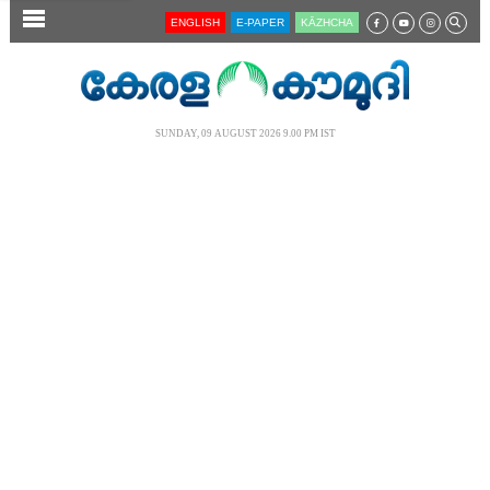
SECTIONS
ENGLISH
E-PAPER
KĀZHCHA
HOME
LATEST
SUNDAY, 09 AUGUST 2026 9.00 PM IST
AUDIO
NOTIFIED NEWS
POLL
KERALA
LOCAL
NEWS 360
CASE DIARY