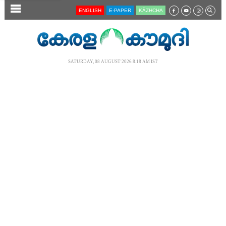
SECTIONS
ENGLISH
E-PAPER
KĀZHCHA
HOME
LATEST
SATURDAY, 08 AUGUST 2026 8.18 AM IST
AUDIO
NOTIFIED NEWS
POLL
KERALA
LOCAL
NEWS 360
CASE DIARY