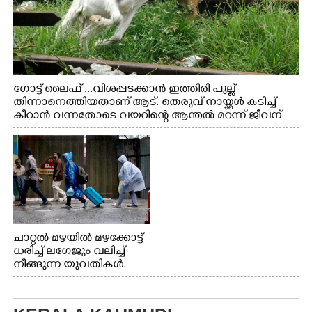
ഗോട്ട് ലൈഫ് ...വിശപ്പടക്കാൻ ഇത്തിരി പുല്ല്
തിന്നാനെത്തിയതാണ് ആട്. തെരുവ് നായ്ക്കൾ കടിച്ച്
കീറാൻ വന്നതോടെ വയറിന്റെ ആന്തൽ മറന്ന് ജീവന്
വേണ്ടിയായി ഓട്ടം. എറണാകുളം വാത്തുരുത്തിയിൽ
നിന്നുള്ള കാഴ്ച
ചാറ്റൽ മഴയിൽ മഴക്കോട്ട്
ധരിച്ച് ലഗേജും വലിച്ച്
നീങ്ങുന്ന യുവതികൾ.
എറണാകുളം മേനകയിൽ
നിന്നുള്ള കാഴ്ച