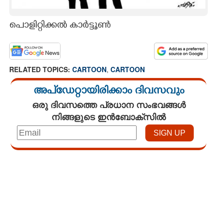
CARTOONS
പൊളിറ്റിക്കൽ കാർട്ടൂൺ
LITERATURE
RELATED TOPICS:
CARTOON
,
CARTOON
ZOOM
അപ്ഡേറ്റായിരിക്കാം ദിവസവും
CONTACT US
ഒരു ദിവസത്തെ പ്രധാന സംഭവങ്ങൾ
നിങ്ങളുടെ ഇൻബോക്സിൽ