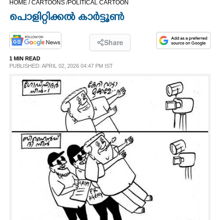
HOME /
CARTOONS /
POLITICAL CARTOON
CINEMA
പൊളിറ്റിക്കൽ കാർട്ടൂൺ
OPINION
Share
1 MIN READ
PHOTOS
PUBLISHED: APRIL 02, 2026 04:47 PM IST
LIFESTYLE
SPIRITUAL
INFO+
ART
ASTRO