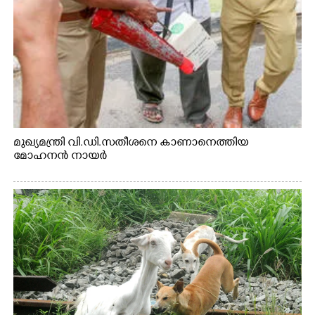
×
Share this link
മുഖ്യമന്ത്രി വി.ഡി.സതീശനെ കാണാനെത്തിയ
മോഹനൻ നായർ
Copy Link