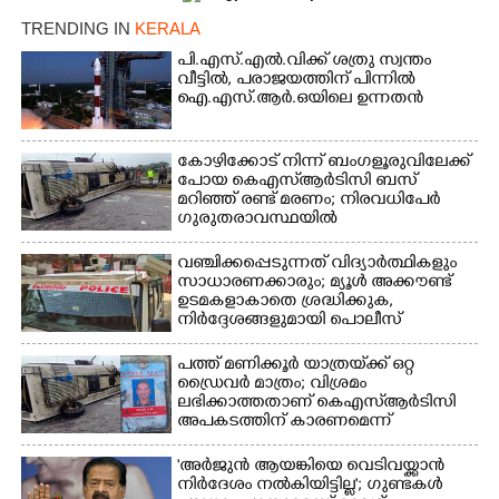
TRENDING IN
KERALA
പി.എസ്.എൽ.വിക്ക് ശത്രു സ്വന്തം
Copy Link
വീട്ടിൽ,​ പരാജയത്തിന് പിന്നിൽ
ഐ.എസ്.ആർ.ഒയിലെ ഉന്നതൻ
കോഴിക്കോട് നിന്ന് ബംഗളൂരുവിലേക്ക്
പോയ കെഎസ്‌ആർടിസി ബസ്
മറിഞ്ഞ് രണ്ട് മരണം; നിരവധിപേർ
ഗുരുതരാവസ്ഥയിൽ
വഞ്ചിക്കപ്പെടുന്നത് വിദ്യാർത്ഥികളും
സാധാരണക്കാരും; മ്യൂൾ അക്കൗണ്ട്
ഉടമകളാകാതെ ശ്രദ്ധിക്കുക,
നിർദ്ദേശങ്ങളുമായി പൊലീസ്
പത്ത് മണിക്കൂർ യാത്രയ്‌ക്ക് ഒറ്റ
ഡ്രൈവർ മാത്രം; വിശ്രമം
ലഭിക്കാത്തതാണ് കെഎസ്‌ആർടിസി
അപകടത്തിന് കാരണമെന്ന്
വിമർശനം
'അർജുൻ ആയങ്കിയെ വെടിവയ്ക്കാൻ
നിർദേശം നൽകിയിട്ടില്ല'; ഗുണ്ടകൾ