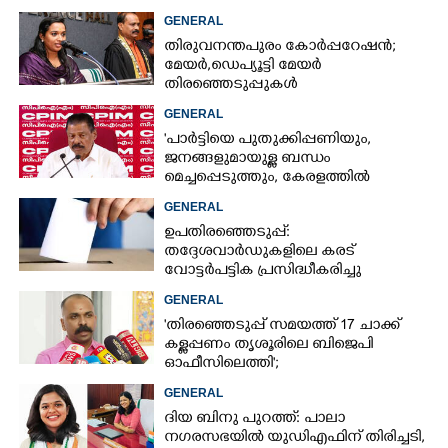
കെഎസ് ശബരീനാഥൻ
GENERAL
തിരുവനന്തപുരം കോർപ്പറേഷൻ;
മേയർ, ഡെപ്യൂട്ടി മേയർ
തിരഞ്ഞെടുപ്പുകൾ
റദ്ദാക്കണമെന്നാവശ്യപ്പെട്ട് സിപിഎം
GENERAL
'പാർട്ടിയെ പുതുക്കിപ്പണിയും,​
ജനങ്ങളുമായുള്ള ബന്ധം
മെച്ചപ്പെടുത്തും, കേരളത്തിൽ
അതിവേഗം മുന്നേറ്റം
GENERAL
ശക്തിപ്പെടുത്തും'
ഉപതിരഞ്ഞെടുപ്പ്:
തദ്ദേശവാർഡുകളിലെ കരട്
വോട്ടർപട്ടിക പ്രസിദ്ധീകരിച്ചു
GENERAL
'തിരഞ്ഞെടുപ്പ് സമയത്ത് 17 ചാക്ക്
കള്ളപ്പണം തൃശൂരിലെ ബിജെപി
ഓഫീസിലെത്തി';
വെളിപ്പെടുത്തലുമായി മുൻ ഓഫീസ്
GENERAL
സെക്രട്ടറി
ദിയ ബിനു പുറത്ത്: പാലാ
നഗരസഭയിൽ യുഡിഎഫിന് തിരിച്ചടി,