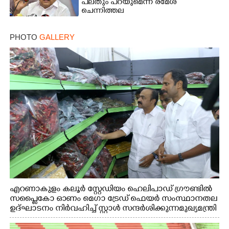
പലതും പറയുമെന്ന് രമേശ്
ചെന്നിത്തല
PHOTO
GALLERY
എറണാകുളം കലൂർ സ്റ്റേഡിയം ഹെലിപാഡ് ഗ്രൗണ്ടിൽ
സപ്ളൈകോ ഓണം മെഗാ ട്രേഡ് ഫെയർ സംസ്ഥാനതല
ഉദ്ഘാടനം നിർവഹിച്ച് സ്റ്റാൾ സന്ദർശിക്കുന്ന മുഖ്യമന്ത്രി
വി.ഡി. സതീശൻ. മന്ത്രി അനൂപ് ജേക്കബ് സമീപം