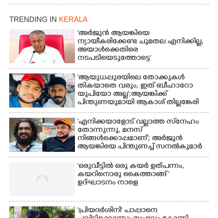
ക്കുരുക്ക്
TRENDING IN
KERALA
'അർജുൻ ആയങ്കിയെ
ന്യായീകരിക്കേണ്ട ചുമതല എനിക്കില്ല,
അയാൾക്കെതിരെ
നടപടിയെടുത്തോട്ടെ'
'ആയുധപ്പുരയിലെ തോക്കുകൾ
തികയാതെ വരും, ഇത് ബീഹാറോ
യുപിയോ അല്ല';ആയങ്കിക്ക്
പിന്തുണയുമായി ആകാശ് തില്ലങ്കേരി
'എനിക്കയാളോട് വല്ലാത്ത സ്‌നേഹം
തോന്നുന്നു, മനസ്
നിങ്ങൾക്കൊപ്പമാണ്'; അർജുൻ
ആയങ്കിയെ പിന്തുണച്ച് സനൽകുമാർ
'ഒരുവീട്ടിൽ ഒരു കയർ ഉത്പന്നം,
കയറിനൊരു കൈത്താങ്ങ് '
ഉദ്ഘാടനം നാളെ
'പ്രിയദർശിനി' പാപ്പാനെ