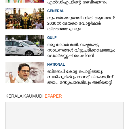
എൽഡിഎഫിന്റെ അവിശ്വാസം
പാസായി
GENERAL
ശുപാർശയുമായി നിതി ആയോഗ്:
2030ൽ മേയറെ വോട്ടർമാർ
തിരഞ്ഞെടുക്കും
GULF
ഒരു കോൾ മതി,​ നഷ്ടപ്പെട്ട
സാധനങ്ങൾ വീട്ടുപടിക്കലെത്തും;​
ഡോർസ്റ്റെപ്പ് ഡെലിവറി
സേവനവുമായി ദുബായ് പൊലീസ്
NATIONAL
ബിജെപി കോട്ട പൊളിഞ്ഞു;
ബങ്കിപ്പൂരിൽ പ്രശാന്ത് കിഷോറിന്
ജയം, മദ്ധ്യപ്രദേശിലും അടിതെറ്റി
താമര
KERALA KAUMUDI
EPAPER