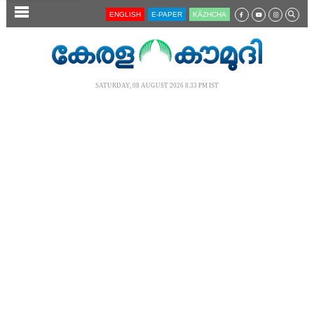
SECTIONS
ENGLISH
E-PAPER
KĀZHCHA
HOME
LATEST
SATURDAY, 08 AUGUST 2026 8.33 PM IST
AUDIO
NOTIFIED NEWS
POLL
KERALA
LOCAL
NEWS 360
CASE DIARY