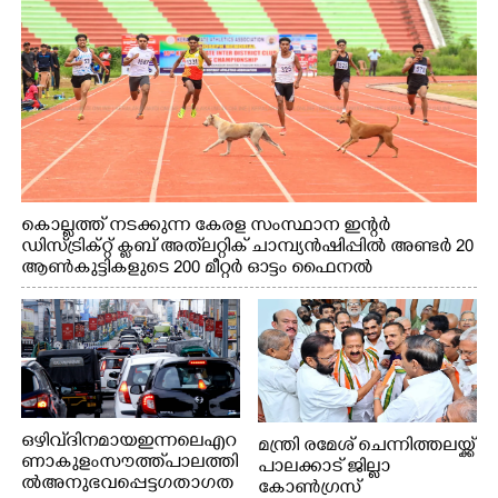
കൊല്ലത്ത് നടക്കുന്ന കേരള സംസ്ഥാന ഇന്റർ
ഡിസ്ട്രിക്റ്റ് ക്ലബ് അത്‌ലറ്റിക് ചാമ്പ്യൻഷിപ്പിൽ അണ്ടർ 20
ആൺകുട്ടികളുടെ 200 മീറ്റർ ഓട്ടം ഫൈനൽ
മത്സരത്തിനിടെ സിന്തറ്റിക് ട്രാക്കിന് കുറുകെ ഓടുന്ന
നായകൾ.
ഒഴിവ് ദിനമായ ഇന്നലെ എറ
മന്ത്രി രമേശ് ചെന്നിത്തലയ്ക്ക്
ണാകുളം സൗത്ത് പാലത്തി
പാലക്കാട് ജില്ലാ
ൽ അനുഭവപ്പെട്ട ഗതാഗത
കോൺഗ്രസ്