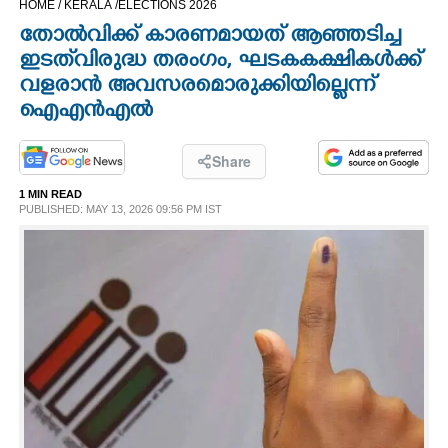
HOME /
KERALA /
ELECTIONS 2026
CINEMA
തോൽവിക്ക് കാരണമായത് ആഞ്ഞടിച്ച
ഇടത്‌വിരുദ്ധ തരംഗം, ഘടകകക്ഷികൾക്ക്
OPINION
വളരാൻ അവസരമൊരുക്കിയില്ലെന്ന്
ഐഎൻഎൽ
PHOTOS
Share
LIFESTYLE
1 MIN READ
PUBLISHED: MAY 13, 2026 09:56 PM IST
SPIRITUAL
INFO+
ART
ASTRO