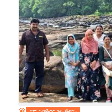
CINEMA
OPINION
PHOTOS
LIFESTYLE
SPIRITUAL
INFO+
ART
ASTRO
ഈ വാർത്ത കേൾക്കാം