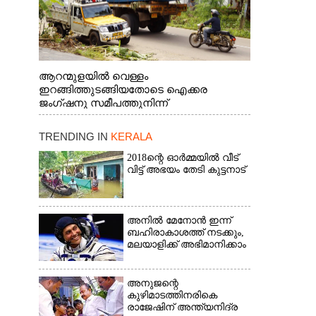
ആറന്മുളയിൽ വെള്ളം
ഇറങ്ങിത്തുടങ്ങിയതോടെ ഐക്കര
ജംഗ്ഷനു സമീപത്തുനിന്ന്
രക്ഷാപ്രവർത്തനത്തിന് കൊല്ലത്ത് നിന്ന്
എത്തിയ ബോട്ടുകൾ
TRENDING IN
KERALA
തിരികെക്കൊണ്ടുപോകുന്നു.
2018ന്റെ ഓർമ്മയിൽ വീട്
വിട്ട് അഭയം തേടി കുട്ടനാട്
അനിൽ മേനോൻ ഇന്ന്
ബഹിരാകാശത്ത് നടക്കും,
മലയാളിക്ക് അഭിമാനിക്കാം
അനുജന്റെ
കുഴിമാടത്തിനരികെ
രാജേഷിന് അന്ത്യനിദ്ര