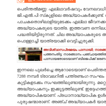
CARTOONS
പെരിന്തൽമണ്ണ: എല്ലാവർഷവും വേനലവധിയിൽ 
ജി.എൽ.പി സ്‌കൂളിലെ അദ്ധ്യാപകർക്കുണ്ട
പാചകതൊഴിലാളിയുമടക്കം എല്ലാ ജീവനക്കാരെയ
LITERATURE
അദ്ധ്യാപകരുടെ യാത്ര. ഇത്തവണ ഒന്നിലധ
പദ്ധതിയിട്ടിരുന്നത്. ചില അദ്ധ്യാപകരുടെ
ZOOM
പൊള്ളാച്ചി യാത്രയാക്കി വെട്ടിച്ചുരുക്കി.
CONTACT US
അവിശ്വാസപ്രമേയം പാസായി; നാരങ്ങ
പത്തനംതിട്ട: നാരങ്ങാനം പഞ്ചായത്തി
പാസായതോടെയാണ് ബിജെപിക്ക് ഭരണം ന
ഇന്നലെ പുലർച്ചെ ആറോടെയാണ് പെരിന്തൽമ
7288 നമ്പർ ട്രാവലറിൽ പന്ത്രണ്ടംഗ സംഘം 
കുട്ടികളടക്കം സംഘത്തിലുണ്ടായിരുന്നു.
മറ്റ
അദ്ധ്യാപകനും ഇക്കൂട്ടത്തിലുണ്ട്. ഇദ്ദേഹത്ത
അദ്ധ്യാപികയാണ്.
പ്രധാനാദ്ധ്യാപിക ഉൾപ്പ
പുരുഷന്മാരാണ്. അഞ്ച് അദ്ധ്യാപകർ യാത്ര