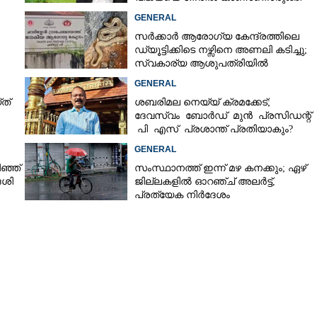
കേരള സർക്കാർ
GENERAL
സർക്കാർ ആരോഗ്യ കേന്ദ്രത്തിലെ
ഡ്യൂട്ടിക്കിടെ നഴ്സിനെ അണലി കടിച്ചു;
സ്വകാര്യ ആശുപത്രിയിൽ
ചികിത്സയിൽ
GENERAL
ത്
ശബരിമല നെയ്യ് ക്രമക്കേട്;
ദേവസ്വം ബോർഡ് മുൻ പ്രസിഡന്റ്
പി എസ് പ്രശാന്ത് പ്രതിയാകും?
എഫ്ഐആർ ഇന്ന് കോടതിയിൽ
GENERAL
ഞ്ഞ്
സംസ്ഥാനത്ത് ഇന്ന് മഴ കനക്കും; ഏഴ്
േശി
ജില്ലകളിൽ ഓറഞ്ച് അലർട്ട്,
പ്രത്യേക നിർദേശം