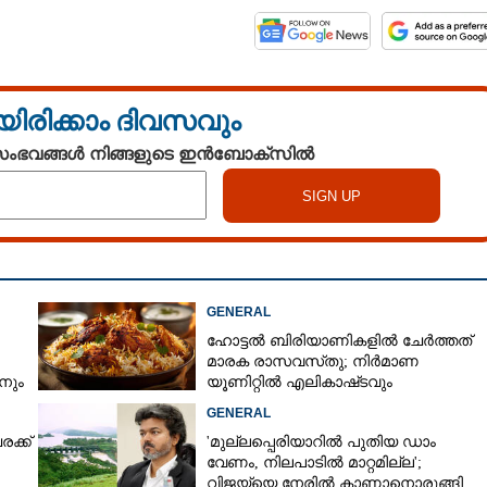
യിരിക്കാം ദിവസവും
 സംഭവങ്ങൾ നിങ്ങളുടെ ഇൻബോക്സിൽ
Share this link
GENERAL
ഹോട്ടൽ ബിരിയാണികളിൽ ചേർത്തത്
മാരക രാസവസ്‌തു; നിർമാണ
Copy Link
നും
യൂണിറ്റിൽ എലികാഷ്‌ടവും
കുപ്പിച്ചില്ലും
ത്രപോയി, പക്ഷേ...
GENERAL
ക്ക്
'മുല്ലപ്പെരിയാറിൽ പുതിയ ഡാം
വേണം, നിലപാടിൽ മാറ്റമില്ല';
വിജയ്‌യെ നേരിൽ കാണാനൊരുങ്ങി