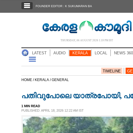
SECTIONS
FOUNDER EDITOR : K SUKUMARAN BA
HOME
LATEST
AUDIO
THURSDAY, 06 AUGUST 2026 1.59 PM IST
NOTIFIED NEWS
LATEST
AUDIO
KERALA
LOCAL
NEWS 360
POLL
KERALA
TIMELINE
GE
HOME /
KERALA /
GENERAL
LOCAL
പതിവുപോലെ യാത്രപോയി, പക്
NEWS 360
1 MIN READ
PUBLISHED: APRIL 18, 2026 12:22 AM IST
CASE DIARY