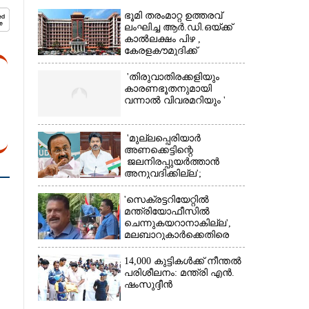
ഭൂമി തരംമാറ്റ ഉത്തരവ്
ലംഘിച്ച ആർ.ഡി.ഒയ്ക്ക്
കാൽലക്ഷം പിഴ ,​
കേരളകൗമുദിക്ക്
ഹൈക്കോടതിയുടെ
പ്രശംസ
'തിരുവാതിരക്കളിയും
കാരണഭൂതനുമായി
വന്നാൽ വിവരമറിയും '
×
'മുല്ലപ്പെരിയാർ
അണക്കെട്ടിന്റെ
ജലനിരപ്പുയർത്താൻ
അനുവദിക്കില്ല';
തമിഴ്‌നാട്
സർക്കാരിനെതിരെ കേരളം
'സെക്രട്ടറിയേറ്റിൽ
മന്ത്രിയോഫീസിൽ
ചെന്നുകയറാനാകില്ല',
മലബാറുകാർക്കെതിരെ
അധിക്ഷേപ
പരാമർശവുമായി സിപിഎം
14,000 കുട്ടികൾക്ക് നീന്തൽ
നേതാവ്‌
പരിശീലനം: മന്ത്രി എൻ.
ഷംസുദ്ദീൻ