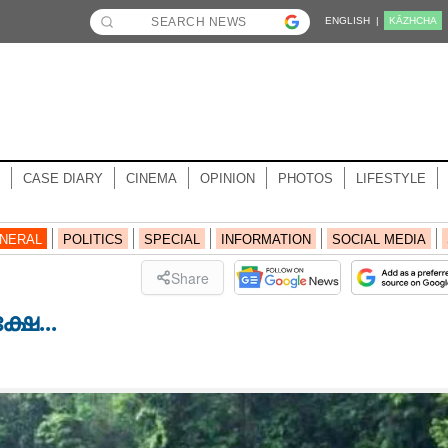
ENGLISH |
KĀZHCHA
CASE DIARY
CINEMA
OPINION
PHOTOS
LIFESTYLE
NERAL
POLITICS
SPECIAL
INFORMATION
SOCIAL MEDIA
Share
ഷേ...