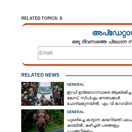
RELATED TOPICS:
S
അപ്ഡേറ്റാ
ഒരു ദിവസത്തെ പ്രധാന
RELATED NEWS
GENERAL
ഇഡി ഉദ്യോഗസ്ഥരെ ആക്രമിച്ച
കേസ്; സിപിഎം നേതാക്കൾ
ചോദ്യമുനയിൽ, എം വി ഗോവിന്ദ
ജോൺ ബ്രിട്ടാസിനും നോട്ടീസ്
പതിവുപോലെ യാ
GENERAL
പുലർച്ചെ കാട്ടാന കയറിയത് പലചര
കടയിൽ; കഴിച്ചത് പഴങ്ങളും
പച്ചക്കറികളും