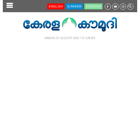
SECTIONS
ENGLISH
E-PAPER
KĀZHCHA
HOME
LATEST
FRIDAY, 07 AUGUST 2026 7.32 AM IST
AUDIO
NOTIFIED NEWS
POLL
KERALA
LOCAL
NEWS 360
CASE DIARY