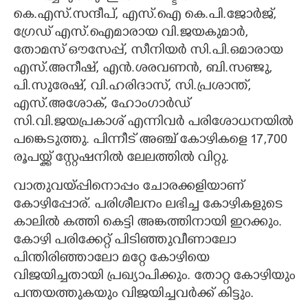
കെ.എസ്.സന്ദീപ്, എസ്.ഐ കെ.പി.ജോർജ്,
ഗ്രേഡ് എസ്.ഐമാരായ വി.ജയകുമാർ,
തോമസ് ഔസേപ്പ്, സീനിയർ സി.പി.ഒമാരായ
എസ്.അനീഷ്, എൻ.ശരവണൻ, ബി.സഞ്ജു,
പി.സുരേഷ്, വി.ഹരിദാസ്, സി.പ്രശാന്ത്,
എസ്.അശോക്, ഹോംഗാർഡ്
സി.വി.ജയപ്രകാശ് എന്നിവർ പരിശോധനയിൽ
പങ്കെടുത്തു. പിന്നീട് അഞ്ച് കോഴികളെ 17,700
രൂപയ്ക്ക് സ്റ്റേഷനിൽ ലേലത്തിൽ വിറ്റു.
വാതുവയ്പ്പിനൊപ്പം ചോരക്കളിയാണ്
കോഴിപ്പോര്. പരിശീലനം ലഭിച്ച കോഴികളുടെ
കാലിൽ കത്തി കെട്ടി അങ്കത്തിനായി ഇറക്കും.
കോഴി പരിക്കേറ്റ് പിടിഞ്ഞുവീണാലോ
പിന്തിരിഞ്ഞാലോ മറ്റേ കോഴിയെ
വിജയിച്ചതായി പ്രഖ്യാപിക്കും. തോറ്റ കോഴിയും
പന്തയത്തുകയും വിജയിച്ചവർക്ക് കിട്ടും.