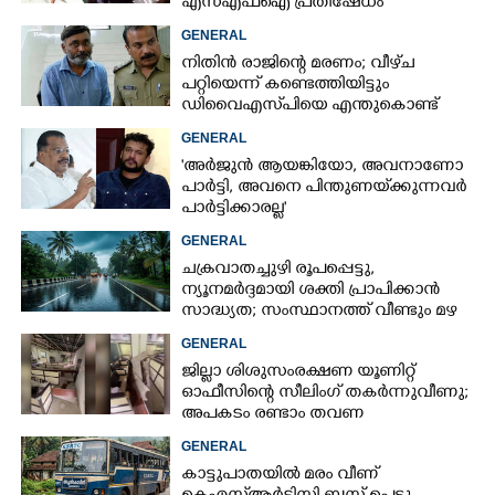
എസ്എഫ്ഐ പ്രതിഷേധം
GENERAL
നിതിൻ രാജിന്റെ മരണം; വീഴ്‌ച
പറ്റിയെന്ന് കണ്ടെത്തിയിട്ടും
ഡിവൈഎസ്‌പിയെ എന്തുകൊണ്ട്
സസ്‌പെൻഡ് ചെയ്തില്ലെന്ന്
GENERAL
ഹൈക്കോടതി
'അർജുൻ ആയങ്കിയോ, അവനാണോ
പാർട്ടി, അവനെ പിന്തുണയ്‌ക്കുന്നവർ
പാർട്ടിക്കാരല്ല'
GENERAL
ചക്രവാതച്ചുഴി രൂപപ്പെട്ടു,
ന്യൂനമർദ്ദമായി ശക്തി പ്രാപിക്കാൻ
സാദ്ധ്യത; സംസ്ഥാനത്ത് വീണ്ടും മഴ
വരുന്നു
GENERAL
ജില്ലാ ശിശുസംരക്ഷണ യൂണിറ്റ്
ഓഫീസിന്റെ സീലിംഗ് തകർന്നുവീണു;
അപകടം രണ്ടാം തവണ
GENERAL
കാട്ടുപാതയിൽ മരം വീണ്