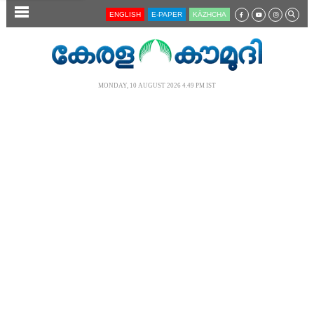
SECTIONS
ENGLISH
E-PAPER
KĀZHCHA
HOME
LATEST
MONDAY, 10 AUGUST 2026 4.49 PM IST
AUDIO
NOTIFIED NEWS
POLL
KERALA
LOCAL
NEWS 360
CASE DIARY