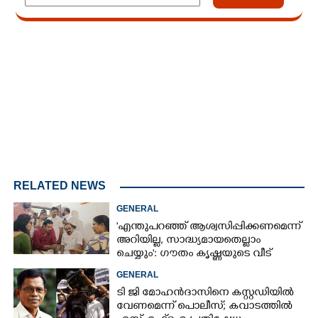
Loaded
:
3.34%
/
Unmute
RELATED NEWS
GENERAL
'എന്തുപറഞ്ഞ് ആശ്വസിപ്പിക്കണമെന്ന്
അറിയില്ല, സാദ്ധ്യമായതെല്ലാം
ചെയ്യും': ഗൗതം കൃഷ്ണയുടെ വീട്
സന്ദർശിച്ച് മുഖ്യമന്ത്രി
GENERAL
ടി ജി മോഹൻദാസിനെ കസ്റ്റഡിയിൽ
വേണമെന്ന് പൊലീസ്; കവാടത്തിൽ