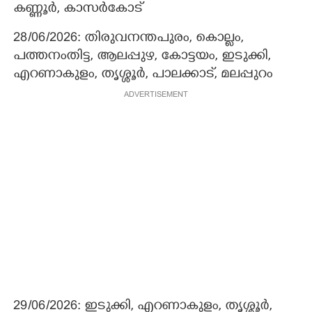
കണ്ണൂർ, കാസർകോട്
28/06/2026: തിരുവനന്തപുരം, കൊല്ലം,
പത്തനംതിട്ട, ആലപ്പുഴ, കോട്ടയം, ഇടുക്കി,
എറണാകുളം, തൃശ്ശൂർ, പാലക്കാട്, മലപ്പുറം
ADVERTISEMENT
29/06/2026: ഇടുക്കി, എറണാകുളം, തൃശ്ശൂർ,