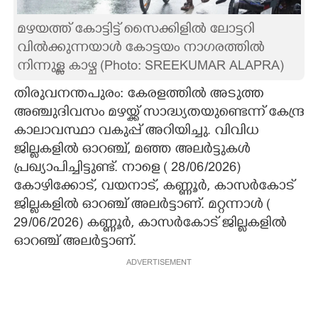
CARTOONS
മഴയത്ത് കോട്ടിട്ട് സൈക്കിളിൽ ലോട്ടറി
വിൽക്കുന്നയാൾ കോട്ടയം നാഗരത്തിൽ
നിന്നുള്ള കാഴ്ച (Photo: SREEKUMAR ALAPRA)
LITERATURE
തിരുവനന്തപുരം: കേരളത്തിൽ അടുത്ത
ZOOM
അ‌ഞ്ചുദിവസം മഴയ്ക്ക് സാദ്ധ്യതയുണ്ടെന്ന് കേന്ദ്ര
കാലാവസ്ഥാ വകുപ്പ് അറിയിച്ചു. വിവിധ
ജില്ലകളിൽ ഓറഞ്ച്, മഞ്ഞ അലർട്ടുകൾ
CONTACT US
പ്രഖ്യാപിച്ചിട്ടുണ്ട്. നാളെ ( 28/06/2026)
കോഴിക്കോട്, വയനാട്, കണ്ണൂർ, കാസർകോട്
ജില്ലകളിൽ ഓറഞ്ച് അലർട്ടാണ്. മറ്റന്നാൾ (
29/06/2026) കണ്ണൂർ, കാസർകോട് ജില്ലകളിൽ
ഓറഞ്ച് അലർട്ടാണ്.
ADVERTISEMENT