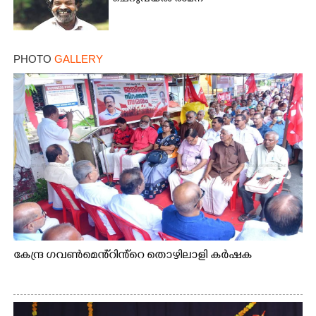
PHOTO
GALLERY
കേന്ദ്ര ഗവൺമെൻ്റിൻ്റെ തൊഴിലാളി കർഷക