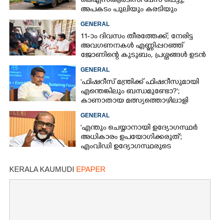
കെഎസ്‌ആർടിസി ബസ് പെട്ടു,
അപകടം പുലിയും കരടിയും
ഇറങ്ങുന്നിടത്ത്, പിന്നെ നടന്നത്
GENERAL
11-ാം ദിവസം തീരത്തേക്ക്; നേരിട്ട
അവഗണനകൾ എണ്ണിപ്പറഞ്ഞ്
ജോണിന്റെ കുടുബം,​ പ്രശ്നങ്ങൾ ഉടൻ
പരിഹരിക്കുമെന്ന് മന്ത്രിമാർ
GENERAL
'ഫിഷറീസ് മന്ത്രിക്ക് ഫിഷറീസുമായി
എന്തെങ്കിലും ബന്ധമുണ്ടോ?';
കാണാതായ മത്സ്യത്തൊഴിലാളി
ജോണിന്റെ മകൾ
GENERAL
'എന്തും ചെയ്യാനായി ഉദ്യോഗസ്ഥർ
അധികാരം ഉപയോഗിക്കരുത്';
എംവിഡി ഉദ്യോഗസ്ഥരുടെ
സസ്‌പെൻഷൻ ശിക്ഷയല്ലെന്ന് മന്ത്രി
KERALA KAUMUDI
EPAPER