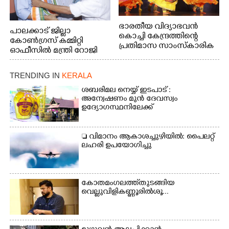
ഭാരതീയ വിദ്യാഭവൻ
പാലക്കാട് ജില്ലാ
കൊച്ചി കേന്ദ്രത്തിന്റെ
കോൺഗ്രസ് കമ്മിറ്റി
പ്രതിമാസ സാംസ്കാരിക
ഓഫീസിൽ മന്ത്രി റോജി
പരിപാടിയുടെ ഭാഗമായി
എം ജോണിന്
ടി.ഡി റോഡിലെ ഭാരതീയ
വിദ്യാഭവൻ സർദാർ
TRENDING IN
KERALA
പട്ടേൽ സഭാഗൃഹത്തിൽ
ശബരിമല നെയ്യ് ഇടപാട് :
എം. അക്ഷതയുടെ
അന്വേഷണം മുൻ ദേവസ്വം
നേതൃത്വത്തിൽ
ഉദ്യോഗസ്ഥനിലേക്ക്
അവതരിപ്പിച്ച ലയ നമൻ
കഥക് നൃത്തത്തിൽ നിന്ന്
 വിമാനം ആകാശച്ചുഴിയിൽ: പൈലറ്റ്
ലഹരി ഉപയോഗിച്ചു
കോതമംഗലത്ത് തുടങ്ങിയ
വെല്ലുവിളി കണ്ണൂരിൽ ശൂ...