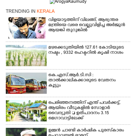
TRENDING IN
KERALA
വിളയാട്ടത്തിന് വിലങ്ങ്, ആഭ്യന്തര
മന്ത്രിയെ വരെ വെല്ലുവിളിച്ച അർജുൻ
ആയങ്കി തുറുങ്കിൽ
മഴക്കെടുതിയിൽ 127.61 കോടിയുടെ
നഷ്ടം , 9332 ഹെക്ടറിൽ കൃഷി നാശം
കെ.എസ്.ആർ.ടി.സി :
താൽക്കാലികക്കാരുടെ വേതനം
കൂട്ടും
പെരിഞ്ഞനത്തിന് എന്ത് പവർക്കട്ട്,​
ആയിരം വീടുകളിൽ സോളാർ
വൈദ്യുതി  ഉത്പാദനം 3.15
മെഗാവാട്ടിലേക്ക്
ഉമ്മൻ ചാണ്ടി കാർഷിക പുരസ്‌കാരം
ചെറുവയൽ രാമന്