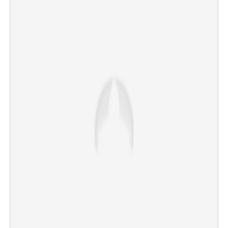
×
Share this link
Copy Link