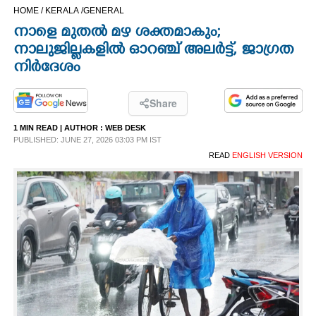
HOME /
KERALA /
GENERAL
CINEMA
നാളെ മുതൽ മഴ ശക്തമാകും;
നാലുജില്ലകളിൽ ഓറഞ്ച് അലർട്ട്, ജാഗ്രത
OPINION
നിർദേശം
PHOTOS
Share
1 MIN READ
| AUTHOR :
WEB DESK
LIFESTYLE
PUBLISHED: JUNE 27, 2026 03:03 PM IST
READ
ENGLISH VERSION
SPIRITUAL
INFO+
ART
ASTRO