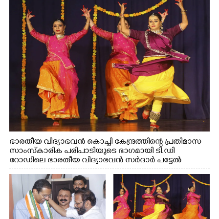
ഭാരതീയ വിദ്യാഭവൻ കൊച്ചി കേന്ദ്രത്തിന്റെ പ്രതിമാസ
സാംസ്കാരിക പരിപാടിയുടെ ഭാഗമായി ടി.ഡി
റോഡിലെ ഭാരതീയ വിദ്യാഭവൻ സർദാർ പട്ടേൽ
സഭാഗൃഹത്തിൽ എം. അക്ഷതയുടെ നേതൃത്വത്തിൽ
അവതരിപ്പിച്ച ലയ നമൻ കഥക് നൃത്തത്തിൽ നിന്ന്